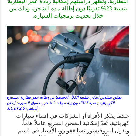
البطارية. وتُظهر دراستهم إمكانية زيادة عمر البطارية
بنسبة 23% تقريبًا دون إطالة مدة الشحن، وذلك من
خلال تحديث برمجيات السيارة.
يمكن للشحن الذكي بتقنية الذكاء الاصطناعي إطالة عمر بطارية السيارة
الكهربائية بنسبة 23% دون زيادة وقت الشحن. حقوق الصورة: إيفان
راديتش، CC BY 2.0.
عندما يفكر الأفراد أو الشركات في اقتناء سيارات
كهربائية، تُعدّ إمكانية الشحن السريع عاملاً هاماً.
ويقول البروفيسور تشانغفو زو، الأستاذ في قسم