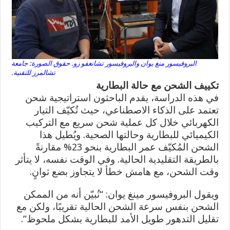
البروفيسور منغ يوان والبروفيسور تشانغفو زو. حقوق الصورة: جامعة
تشالمرز للتقنية.
تكييف الشحن مع حالة البطارية
في هذه الدراسة، يقدم الباحثون استراتيجية شحن
تعتمد على الذكاء الاصطناعي، حيث تُكيّف التيار
الكهربائي خلال كل عملية شحن سريع مع التركيب
الكيميائي للبطارية وحالتها الصحية. ويُطيل هذا
الشحن المُكيّف عمر البطارية بنحو 23% مقارنةً
بالطريقة التقليدية الحالية. وفي الوقت نفسه، لا يتأثر
وقت الشحن، مع هامش خطأ لا يتجاوز بضع ثوانٍ.
ويقول البروفيسور مينغ يوان: “نُبيّن أنه من الممكن
الشحن بنفس سرعة الشحن الحالية تقريبًا، ولكن مع
تقليل التدهور طويل الأمد للبطارية بشكل ملحوظ”.