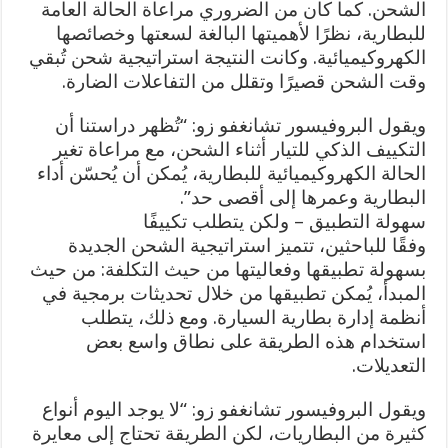
الشحن. كما كان من الضروري مراعاة الحالة العامة
للبطارية، نظرًا لأهميتها البالغة لسعتها وخصائصها
الكهروكيميائية. وكانت النتيجة استراتيجية شحن تُبقي
وقت الشحن قصيرًا وتقلل من التفاعلات الضارة.
ويقول البروفيسور تشانغفو زو: “تُظهر دراستنا أن
التكييف الذكي للتيار أثناء الشحن، مع مراعاة تغير
الحالة الكهروكيميائية للبطارية، يُمكن أن يُحسّن أداء
البطارية وعمرها إلى أقصى حد”.
سهولة التطبيق – ولكن يتطلب تكييفًا
وفقًا للباحثين، تتميز استراتيجية الشحن الجديدة
بسهولة تطبيقها وفعاليتها من حيث التكلفة: من حيث
المبدأ، يُمكن تطبيقها من خلال تحديثات برمجية في
أنظمة إدارة بطارية السيارة. ومع ذلك، يتطلب
استخدام هذه الطريقة على نطاق واسع بعض
التعديلات.
ويقول البروفيسور تشانغفو زو: “لا يوجد اليوم أنواع
كثيرة من البطاريات، لكن الطريقة تحتاج إلى معايرة