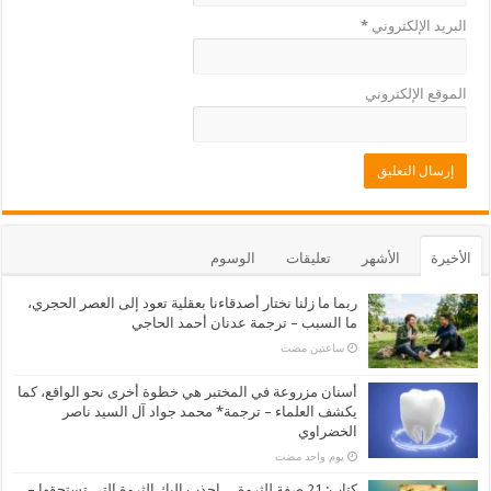
البريد الإلكتروني
*
الموقع الإلكتروني
الأخيرة
الأشهر
تعليقات
الوسوم
ربما ما زلنا نختار أصدقاءنا بعقلية تعود إلى العصر الحجري،
ما السبب – ترجمة عدنان أحمد الحاجي
‏ساعتين مضت
أسنان مزروعة في المختبر هي خطوة أخرى نحو الواقع، كما
يكشف العلماء – ترجمة* محمد جواد آل السيد ناصر
الخضراوي
‏يوم واحد مضت
كتاب: 21 صفة للثروة… إجذب إليك الثروة التي تستحقها –