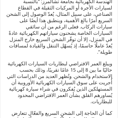
الهندسة الكهربائية بجامعة تشالمرز: “بالنسبة
لسيارات الأجرة أو المركبات الثقيلة في القطاع
الصناعي، على سبيل المثال، يُعدّ الوصول إلى الشحن
السريع أمرًا بالغ الأهمية، وينطبق هذا أيضًا على
سيارات الركاب. فعلى الرغم من أن سائقي
السيارات الخاصة يشحنون سياراتهم الكهربائية عادةً
في المنزل، إلا أن توفّر الشحن السريع خارج المنزل
يُعدّ عاملًا حاسمًا، إذ يُسهّل التنقل والقيادة لمسافات
طويلة”.
ويبلغ العمر الافتراضي لبطاريات السيارات الكهربائية
حاليًا ما بين 8 إلى 15 عامًا تقريبًا، وذلك بحسب
الاستخدام والشحن. وتُظهر العديد من الدراسات التي
أُجريت على سوق السيارات الكهربائية الأوروبية أن
المستهلكين الذين يُفكرون في شراء سيارة كهربائية
يُساورهم القلق بشأن العمر الافتراضي المحدود
للبطاريات.
كما أن الحاجة إلى الشحن السريع والفعّال تتعارض