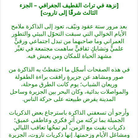
[نزهة في تراث القطيف الجغرافي – الجزء
الثالث
شرقًا إلى تاروت]
بعد مرور ستة عقود ونيّف، تعود إلى الذاكرة ملامح
الأيام الخوالي التي سبقت التحوّل البيئي والتطور
العمراني وما صاحبهما من تبدل اجتماعي ورقيٍّ
علميٍّ وتشابكٍ ثقافيٍّ ساهمت مجتمعة في تغيِّر
مشهد الحياة للمكان ومن يعيش فيه.
في هذه الصفحات أسجّل ما احتفظتُ به الذاكرة من
صور ومشاهد عن جزيرةٍ رافقت براءة الطفولة
وريعان الشباب؛ يوم كانت الطرق موحلة،
والمواصلات بدائية، وكان البحر بين الجزيرة وساحل
المدينة يفرض طبيعته على حركة الناس.
وأرجو أن تسعفني الذاكرة باسترجاع بعض الذكريات
الجميلة بما تركته من أثرٍ فكري وعاطفي عميق؛
ذكريات بقيت مع الزمن، لم تمحُها تعاقب الليالي
ومشاغل الأيام وزحمتها. إنها ذكريات تاروت، الجزيرة