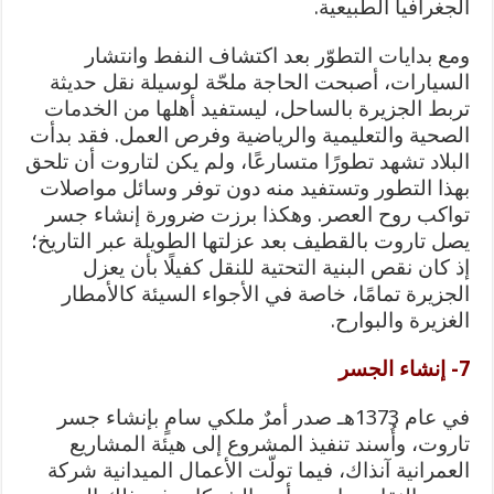
الجغرافيا الطبيعية.
ومع بدايات التطوّر بعد اكتشاف النفط وانتشار
السيارات، أصبحت الحاجة ملحّة لوسيلة نقل حديثة
تربط الجزيرة بالساحل، ليستفيد أهلها من الخدمات
الصحية والتعليمية والرياضية وفرص العمل. فقد بدأت
البلاد تشهد تطورًا متسارعًا، ولم يكن لتاروت أن تلحق
بهذا التطور وتستفيد منه دون توفر وسائل مواصلات
تواكب روح العصر. وهكذا برزت ضرورة إنشاء جسر
يصل تاروت بالقطيف بعد عزلتها الطويلة عبر التاريخ؛
إذ كان نقص البنية التحتية للنقل كفيلًا بأن يعزل
الجزيرة تمامًا، خاصة في الأجواء السيئة كالأمطار
الغزيرة والبوارح.
7- إنشاء الجسر
في عام 1373هـ صدر أمرٌ ملكي سامٍ بإنشاء جسر
تاروت، وأُسند تنفيذ المشروع إلى هيئة المشاريع
العمرانية آنذاك، فيما تولّت الأعمال الميدانية شركة