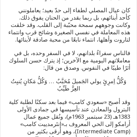
كان عيال المصلي لطفاء إلى حدّ بعيد؛ يعاملونني
كأحد أبنائهم، بل ربما بقدر من الحنان يفوق ذلك.
وكانت وجوههم سمحة محبّبة إلى القلب. وقد خلقت
هذه المعاملة في نفسي الصغيرة وشائج قرب وانتماء
لتاروت وأهلها، انتماء نابعًا من محبة صادقة لأبنائها.
فالناس سفراءُ بلدانهم، لا في السفر وحده، بل في
معاملاتهم اليومية مع الآخرين؛ إذ يترك حسن السلوك
أثرًا طيبًا في النفوس. وصدق من قال:
وَكُلُّ اِمرِئٍ يولي الجَميلَ مُحَبَّبٌ … وَكُلُّ مَكانٍ يُنبِتُ
العِزَّ طَيِّبُ
وقد أصبح «سعودي كامب» فيما بعد سكنًا لطلبة كلية
البترول والمعادن عند تأسيسها في جمادى الأولى
1383هـ (23 سبتمبر 1963م)، ونُقل جميع عمال
أرامكو إلى الحي المعروف بـ«إنتَرمدييت كامب»
(Intermediate Camp)، وهو أرقى بكثير من