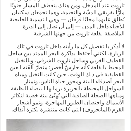
تاروت عند المدخل. ومن هناك ينعطف المسار جنوبًا
مارًّا بفريقي الدشّة والنجيمة، وهما تجمعان سكنيان
يُطلق عليهما محليًا فِرقان — وهي التسمية الخليجية
للأحياء داخل المدن — إلى أن نصل إلى الديرة
الملاصقة لقلعة تاروت من جهتها الشرقية.
لا أذكر بالتفصيل كل ما رأيته داخل تاروت في تلك
الزيارة، لكنني أحتفظ بذاكرة البحر الممتد بين ساحل
القطيف الغربي وساحل تاروت الشرقي، وبالنخيل
المحيط بالقلعة كأنه حارسٌ أخضر؛ منظرٌ ألفَته العين
القطيفية في ذلك الوقت، حين كانت النخيل ومياه
البحر أصدقاء البيئة ومحور حياة الناس. وتمتاز
السواحل المحيطة بالجزيرة برمالها البيضاء النظيفة
ومياهها الضحلة الصافية التي تُهيّئ بيئة خصبة لتكاثر
الأسماك واحتضان الطيور المهاجرة، ونمو أشجار
القرم (المانجروف) التي كانت منتشرة بكثرة آنذاك.