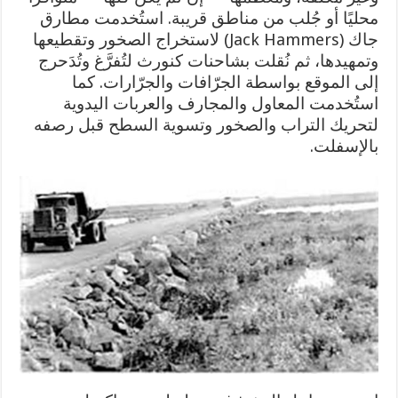
محليًا أو جُلب من مناطق قريبة. استُخدمت مطارق
جاك (Jack Hammers) لاستخراج الصخور وتقطيعها
وتمهيدها، ثم نُقلت بشاحنات كنورث لتُفرَّغ وتُدَحرج
إلى الموقع بواسطة الجرّافات والجرّارات. كما
استُخدمت المعاول والمجارف والعربات اليدوية
لتحريك التراب والصخور وتسوية السطح قبل رصفه
بالإسفلت.