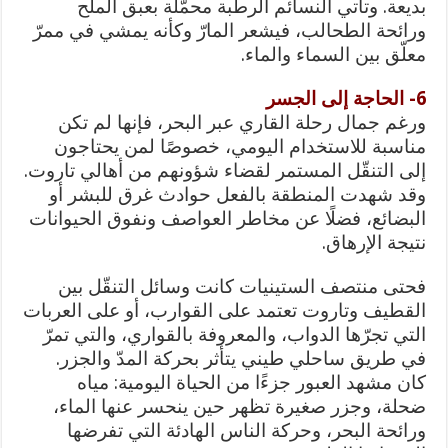
بديعة. وتأتي النسائم الرطبة محمّلة بعبق الملح
ورائحة الطحالب، فيشعر المارّ وكأنه يمشي في ممرّ
معلّق بين السماء والماء.
6- الحاجة إلى الجسر
ورغم جمال رحلة القاري عبر البحر، فإنها لم تكن
مناسبة للاستخدام اليومي، خصوصًا لمن يحتاجون
إلى التنقّل المستمر لقضاء شؤونهم من أهالي تاروت.
وقد شهدت المنطقة بالفعل حوادث غرق للبشر أو
البضائع، فضلًا عن مخاطر العواصف ونفوق الحيوانات
نتيجة الإرهاق.
فحتى منتصف الستينيات كانت وسائل التنقّل بين
القطيف وتاروت تعتمد على القوارب، أو على العربات
التي تجرّها الدواب، والمعروفة بالقواري، والتي تمرّ
في طريق ساحلي طيني يتأثر بحركة المدّ والجزر.
كان مشهد العبور جزءًا من الحياة اليومية: مياه
ضحلة، وجزر صغيرة تظهر حين ينحسر عنها الماء،
ورائحة البحر، وحركة الناس الهادئة التي تفرضها