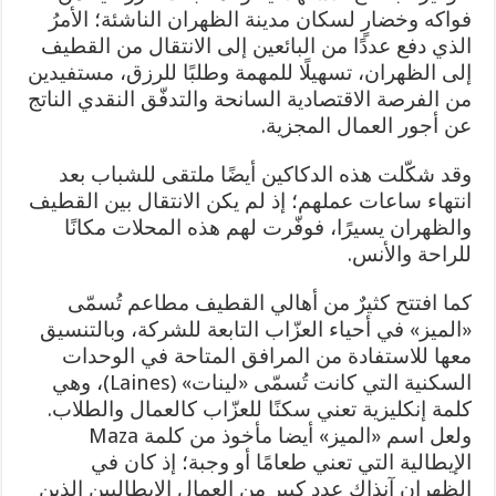
فواكه وخضارٍ لسكان مدينة الظهران الناشئة؛ الأمرُ
الذي دفع عددًا من البائعين إلى الانتقال من القطيف
إلى الظهران، تسهيلًا للمهمة وطلبًا للرزق، مستفيدين
من الفرصة الاقتصادية السانحة والتدفّق النقدي الناتج
عن أجور العمال المجزية.
وقد شكّلت هذه الدكاكين أيضًا ملتقى للشباب بعد
انتهاء ساعات عملهم؛ إذ لم يكن الانتقال بين القطيف
والظهران يسيرًا، فوفّرت لهم هذه المحلات مكانًا
للراحة والأنس.
كما افتتح كثيرٌ من أهالي القطيف مطاعم تُسمّى
«الميز» في أحياء العزّاب التابعة للشركة، وبالتنسيق
معها للاستفادة من المرافق المتاحة في الوحدات
السكنية التي كانت تُسمّى «لينات» (Laines)، وهي
كلمة إنكليزية تعني سكنًا للعزّاب كالعمال والطلاب.
ولعل اسم «الميز» أيضا مأخوذ من كلمة Maza
الإيطالية التي تعني طعامًا أو وجبة؛ إذ كان في
الظهران آنذاك عدد كبير من العمال الإيطاليين الذين