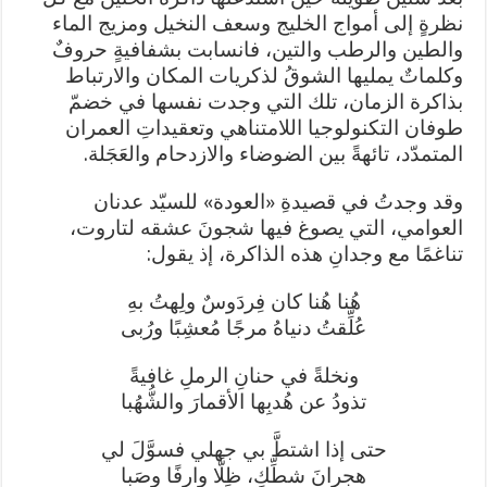
نظرةٍ إلى أمواج الخليج وسعف النخيل ومزيج الماء
والطين والرطب والتين، فانسابت بشفافيةٍ حروفٌ
وكلماتٌ يمليها الشوقُ لذكريات المكان والارتباط
بذاكرة الزمان، تلك التي وجدت نفسها في خضمّ
طوفان التكنولوجيا اللامتناهي وتعقيداتِ العمران
المتمدّد، تائهةً بين الضوضاء والازدحام والعَجَلة.
وقد وجدتُ في قصيدةِ «العودة» للسيّد عدنان
العوامي، التي يصوغ فيها شجونَ عشقه لتاروت،
تناغمًا مع وجدانِ هذه الذاكرة، إذ يقول:
هُنا هُنا كان فِردَوسٌ ولِهتُ بهِ
عُلِّقتُ دنياهُ مرجًا مُعشِبًا ورُبى
ونخلةً في حنانِ الرملِ غافيةً
تذودُ عن هُدبِها الأقمارَ والشُّهُبا
حتى إذا اشتطَّ بي جهلي فسوَّلَ لي
هجرانَ شطِّكِ، ظِلًّا وارِفًا وصَبا