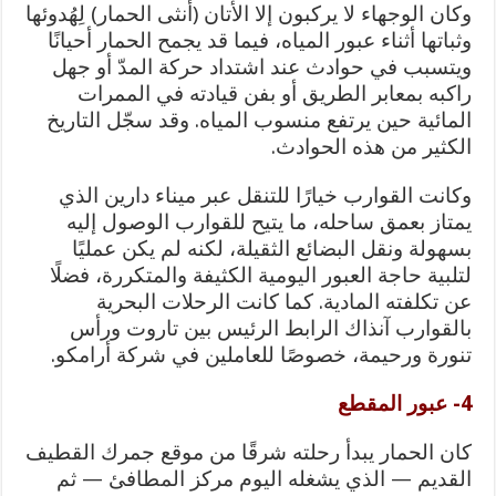
وكان الوجهاء لا يركبون إلا الأتان (أنثى الحمار) لِهُدوئها
وثباتها أثناء عبور المياه، فيما قد يجمح الحمار أحيانًا
ويتسبب في حوادث عند اشتداد حركة المدّ أو جهل
راكبه بمعابر الطريق أو بفن قيادته في الممرات
المائية حين يرتفع منسوب المياه. وقد سجّل التاريخ
الكثير من هذه الحوادث.
وكانت القوارب خيارًا للتنقل عبر ميناء دارين الذي
يمتاز بعمق ساحله، ما يتيح للقوارب الوصول إليه
بسهولة ونقل البضائع الثقيلة، لكنه لم يكن عمليًا
لتلبية حاجة العبور اليومية الكثيفة والمتكررة، فضلًا
عن تكلفته المادية. كما كانت الرحلات البحرية
بالقوارب آنذاك الرابط الرئيس بين تاروت ورأس
تنورة ورحيمة، خصوصًا للعاملين في شركة أرامكو.
4- عبور المقطع
كان الحمار يبدأ رحلته شرقًا من موقع جمرك القطيف
القديم — الذي يشغله اليوم مركز المطافئ — ثم