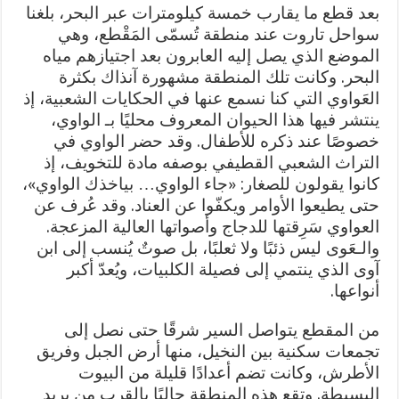
بعد قطع ما يقارب خمسة كيلومترات عبر البحر، بلغنا
سواحل تاروت عند منطقة تُسمّى المَقْطع، وهي
الموضع الذي يصل إليه العابرون بعد اجتيازهم مياه
البحر. وكانت تلك المنطقة مشهورة آنذاك بكثرة
العَواوي التي كنا نسمع عنها في الحكايات الشعبية، إذ
ينتشر فيها هذا الحيوان المعروف محليًا بـ الواوي،
خصوصًا عند ذكره للأطفال. وقد حضر الواوي في
التراث الشعبي القطيفي بوصفه مادة للتخويف، إذ
كانوا يقولون للصغار: «جاء الواوي… بياخذك الواوي»،
حتى يطيعوا الأوامر ويكفّوا عن العناد. وقد عُرف عن
العواوي سَرِقتها للدجاج وأصواتها العالية المزعجة.
والـعَوى ليس ذئبًا ولا ثعلبًا، بل صوتٌ يُنسب إلى ابن
آوى الذي ينتمي إلى فصيلة الكلبيات، ويُعدّ أكبر
أنواعها.
من المقطع يتواصل السير شرقًا حتى نصل إلى
تجمعات سكنية بين النخيل، منها أرض الجبل وفريق
الأطرش، وكانت تضم أعدادًا قليلة من البيوت
البسيطة. وتقع هذه المنطقة حاليًا بالقرب من بريد