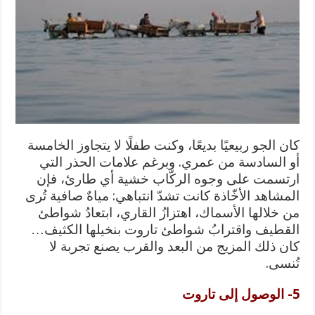
كان الجو ربيعيًا بديعًا، وكنت طفلًا لا يتجاوز الخامسة
أو السادسة من عمري. وبرغم علامات الحذر التي
ارتسمت على وجوه الركّاب خشية أي طارئ، فإن
المشاهد الأخّاذة كانت تشدّ انتباهي: مياهٌ صافية تُرى
من خلالها الأسماك، اهتزازُ القاري، ابتعادُ شواطئ
القطيف واقترابُ شواطئ تاروت بنخيلها الكثيف…
كان ذلك المزيج من البعد والقرب يصنع تجربة لا
تُنسى.
5- الوصول إلى تاروت