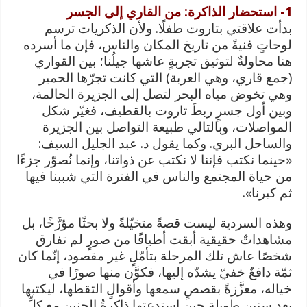
1- استحضار الذاكرة: من القاري إلى الجسر
بدأت علاقتي بتاروت طفلًا. ولأن الذكريات ترسم
لوحاتٍ فنيةً من تاريخ المكان والناس، فإن ما أسرده
هنا محاولةٌ لتوثيق تجربةٍ عاشها جيلُنا؛ بين القواري
(جمع قاري، وهي العربة) التي كانت تجرّها الحمير
وهي تخوض مياه البحر لتصل إلى الجزيرة الحالمة،
وبين أول جسرٍ ربطَ تاروت بالقطيف، فغيّر شكل
المواصلات، وبالتالي طبيعة التواصل بين الجزيرة
والساحل البري. وكما يقول د. عبد الجليل السيف:
«حينما نكتب فإننا لا نكتب عن ذواتنا، وإنما نُصوّر جزءًا
من حياة المجتمع والناس في الفترة التي شببنا فيها
ثم كبرنا».
وهذه السردية ليست قصةً متخيّلةً ولا بحثًا مؤرَّخًا، بل
مشاهداتٌ حقيقية أبقت أطيافًا من صورٍ لم تفارق
شخصًا عاش تلك المرحلة بتأمّلٍ غير مقصود، إنّما كان
ثمّة دافعٌ خفيّ يشدّه إليها، فكوَّن منها صورًا في
خياله، معزَّزةً بقصصٍ سمعها وأقوالٍ التقطها، ليكتبها
بعد سنين طويلة حين استدعتها ذاكرةُ الحنين مع كلِّ