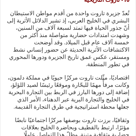
تُعدّ جزيرة تاروت واحدة من أقدم مواطن الاستيطان
البشري في الخليج العربي، إذ تشير الدلائل الأثرية إلى
أنّ جذور الحياة فيها تمتد لسبعة آلاف من السنين،
وشهدت امتدادات حضارية متواصلة منذ أكثر من
خمسة آلاف عام قبل الميلاد. وقد أوضحت
الاكتشافات الأثرية الحديثة عن حضور إنساني نشط
ومستقر، عكس عمق تاريخ الجزيرة ودورها المحوري
في تطور المنطقة.
اقتصاديًا، مثّلت تاروت مركزًا حيويًا في مملكة دلمون،
وكانت مرفأً مهمًا للبحّارة وموقعًا رئيسًا لصيد اللؤلؤ،
إضافة إلى دورها البارز في الربط بين التجارة البحرية
في الخليج والتجارة البرية عبر الدهناء، الأمر الذي
جعلها محطة استراتيجية في طرق التجارة القديمة.
وثقافيًا، برزت تاروت بوصفها مركزًا اجتماعيًا نابضًا
مؤثرًا، ارتبط بالقطيف وبحاضرة الخليج بعلاقات
حضارية وثقافية متينة. وظلّ هذا التواصل عاملًا