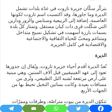
يتركّز سكّان جزيرة تاروت في عدّة بلدات تشمل
الديرة وما جاورها، وقد اكتسبت اسم تاروت لكونها
العاصمة، إضافة إلى الربيعية وسنابس والزور ودارين
التي شكّلت قرى ذات كيان مستقل. وتمتاز كلّ بلدة
بسمات بارزة أسهمت في تشكيل نسيج متداخل
ومتناغم ومحبّ للحياة الثقافية والاجتماعية
والاقتصادية في كامل الجزيرة.
الديرة
تُعدّ الديرة أقدم أحياء جزيرة تاروت، ويُقال إن جذورها
تعود إلى عهد الفينيقيين قبل آلاف السنين. وهي مبنية
على أرض مرتفعة تُشبه التل الطبيعي، وتُرى من
مسافات بعيدة. وكانت بساتين النخيل تحيط بها من
الجهات الأربع.
تتكوّن الديرة من بيوت متراصّة، وطرقات وممرّات
متشابكة ومتعرّجة يتخلّلها عدد كبير من الأزقة الضيّقة