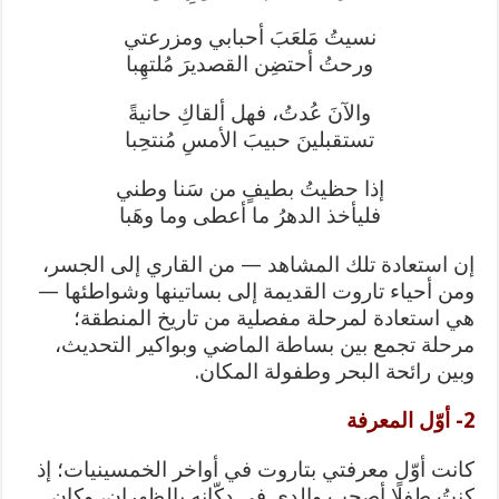
نسيتُ مَلعَبَ أحبابي ومزرعتي
ورحتُ أحتضِن القصديرَ مُلتهِبا
والآنَ عُدتُ، فهل ألقاكِ حانيةً
تستقبلينَ حبيبَ الأمسِ مُنتحِبا
إذا حظيتُ بطيفٍ من سَنا وطني
فليأخذ الدهرُ ما أعطى وما وهَبا
إن استعادة تلك المشاهد — من القاري إلى الجسر،
ومن أحياء تاروت القديمة إلى بساتينها وشواطئها —
هي استعادة لمرحلة مفصلية من تاريخ المنطقة؛
مرحلة تجمع بين بساطة الماضي وبواكير التحديث،
وبين رائحة البحر وطفولة المكان.
2- أوّل المعرفة
كانت أوّل معرفتي بتاروت في أواخر الخمسينيات؛ إذ
كنتُ طفلًا أصحب والدي في دكّانه بالظهران، وكان