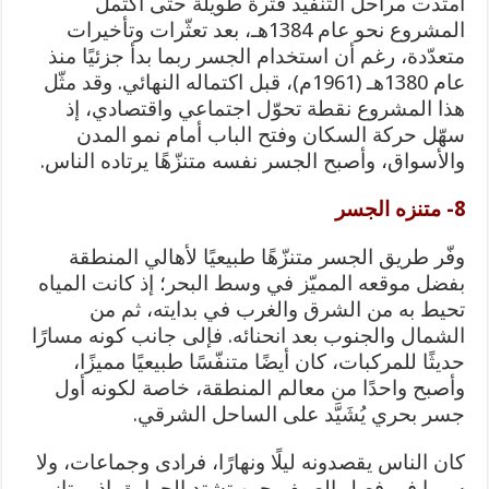
امتدت مراحل التنفيذ فترة طويلة حتى اكتمل
المشروع نحو عام 1384هـ، بعد تعثّرات وتأخيرات
متعدّدة، رغم أن استخدام الجسر ربما بدأ جزئيًا منذ
عام 1380هـ (1961م)، قبل اكتماله النهائي. وقد مثّل
هذا المشروع نقطة تحوّل اجتماعي واقتصادي، إذ
سهّل حركة السكان وفتح الباب أمام نمو المدن
والأسواق، وأصبح الجسر نفسه متنزّهًا يرتاده الناس.
8- متنزه الجسر
وفّر طريق الجسر متنزّهًا طبيعيًا لأهالي المنطقة
بفضل موقعه المميّز في وسط البحر؛ إذ كانت المياه
تحيط به من الشرق والغرب في بدايته، ثم من
الشمال والجنوب بعد انحنائه. فإلى جانب كونه مسارًا
حديثًا للمركبات، كان أيضًا متنفّسًا طبيعيًا مميزًا،
وأصبح واحدًا من معالم المنطقة، خاصة لكونه أول
جسر بحري يُشَيَّد على الساحل الشرقي.
كان الناس يقصدونه ليلًا ونهارًا، فرادى وجماعات، ولا
سيما في فصل الصيف حين تشتد الحرارة، إذ يمتاز