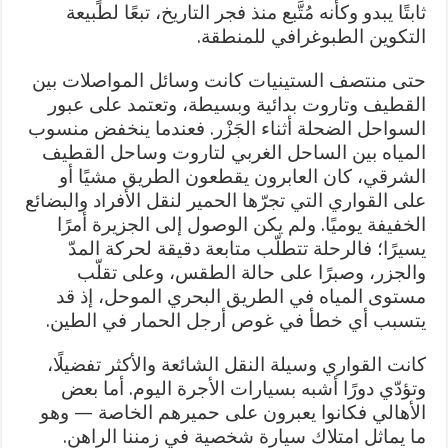
ثابتًا يبدو وكأنه مُتَّبع منذ فجر التاريخ، تبعًا لطبيعة
التكوين الطبوغرافي للمنطقة.
حتى منتصف الستينيات كانت وسائل المواصلات بين
القطيف وتاروت بدائية وبسيطة، وتعتمد على عبور
السواحل الضحلة أثناء الجَزْر. فعندما ينخفض منسوب
المياه بين الساحل الغربي لتاروت وساحل القطيف
الشرقي، كان العابرون يقطعون الطريق مشيًا أو
على القواري التي تجرّها الحمير لنقل الأفراد والبضائع
الخفيفة يوميًا. ولم يكن الوصول إلى الجزيرة أمرًا
يسيرًا؛ فالرحلة تتطلّب متابعة دقيقة لحركة المدّ
والجزر، وصبرًا على حالة الطقس، وعلى تقلّب
مستوى المياه في الطريق البحري الموحل، إذ قد
يتسبب أي خطأ في غوص أرجل الحمار في الطين.
كانت القواري وسيلة النقل الشائعة والأكثر تفضيلًا،
وتؤدّي دورًا أشبه بسيارات الأجرة اليوم. أما بعض
الأهالي فكانوا يعبرون على حميرهم الخاصة — وهو
ما يماثل امتلاك سيارة شخصية في زمننا الراهن.