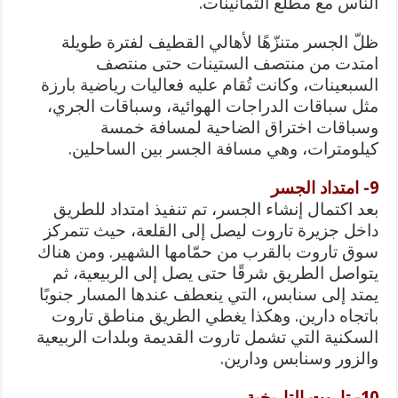
الناس مع مطلع الثمانينات.
ظلّ الجسر متنزّهًا لأهالي القطيف لفترة طويلة
امتدت من منتصف الستينات حتى منتصف
السبعينات، وكانت تُقام عليه فعاليات رياضية بارزة
مثل سباقات الدراجات الهوائية، وسباقات الجري،
وسباقات اختراق الضاحية لمسافة خمسة
كيلومترات، وهي مسافة الجسر بين الساحلين.
9- امتداد الجسر
بعد اكتمال إنشاء الجسر، تم تنفيذ امتداد للطريق
داخل جزيرة تاروت ليصل إلى القلعة، حيث تتمركز
سوق تاروت بالقرب من حمّامها الشهير. ومن هناك
يتواصل الطريق شرقًا حتى يصل إلى الربيعية، ثم
يمتد إلى سنابس، التي ينعطف عندها المسار جنوبًا
باتجاه دارين. وهكذا يغطي الطريق مناطق تاروت
السكنية التي تشمل تاروت القديمة وبلدات الربيعية
والزور وسنابس ودارين.
10- تاروت التاريخية