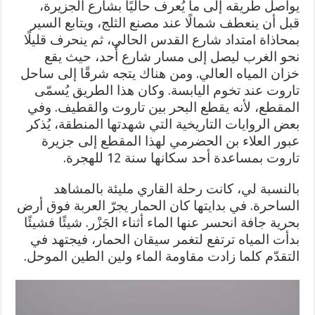
يواصل طريقه إلى ما يُعرف حاليًا بشارع الجزيرة،
قبل أن ينعطف شمالًا عند مصنع الثلج، ويتابع السير
بمحاذاة امتداد شارع القدس الحالي، ثم ينحرف قليلًا
نحو الغرب ليصل إلى مسار شارع أُحد، حيث يقع
خزان المياه العالي. ومن هناك يتجه شرقًا إلى ساحل
تاروت عند تخوم اليابسة. وكان هذا الطريق يُسمّى
المقطع، لأنه يقطع البحر بين تاروت والقطيف. وفي
بعض الروايات التاريخية التي شهدتها المنطقة، يُذكر
عبور العلاء بن الحضرمي لهذا المقطع إلى جزيرة
تاروت بمساعدة أحد سكانها سنة 12 للهجرة.
بالنسبة لي، كانت رحلة القاري مليئة بالمشاهد
الساحرة. في بدايتها كان الحمار يجرّ العربة فوق أرض
بحرية جافة انحسر عنها الماء أثناء الجَزْر. شيئًا فشيئًا
بدأت المياه ترتفع لتغمر سيقان الحمار، فيجتهد في
التقدّم كلما زادت مقاومة الماء ولين الطين الموحل.