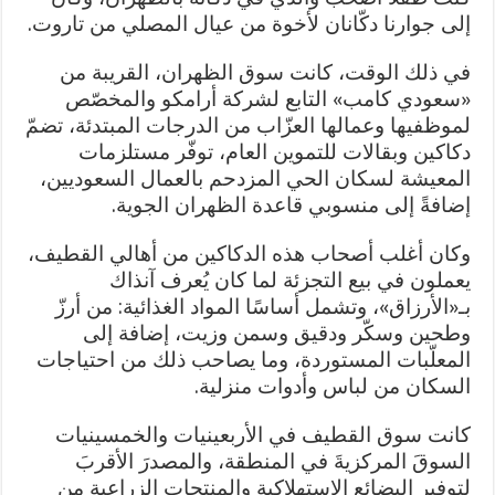
إلى جوارنا دكّانان لأخوة من عيال المصلي من تاروت.
في ذلك الوقت، كانت سوق الظهران، القريبة من
«سعودي كامب» التابع لشركة أرامكو والمخصّص
لموظفيها وعمالها العزّاب من الدرجات المبتدئة، تضمّ
دكاكين وبقالات للتموين العام، توفّر مستلزمات
المعيشة لسكان الحي المزدحم بالعمال السعوديين،
إضافةً إلى منسوبي قاعدة الظهران الجوية.
وكان أغلب أصحاب هذه الدكاكين من أهالي القطيف،
يعملون في بيع التجزئة لما كان يُعرف آنذاك
بـ«الأرزاق»، وتشمل أساسًا المواد الغذائية: من أرزّ
وطحين وسكّر ودقيق وسمن وزيت، إضافة إلى
المعلّبات المستوردة، وما يصاحب ذلك من احتياجات
السكان من لباس وأدوات منزلية.
كانت سوق القطيف في الأربعينيات والخمسينيات
السوقَ المركزيةَ في المنطقة، والمصدرَ الأقربَ
لتوفير البضائع الاستهلاكية والمنتجات الزراعية من