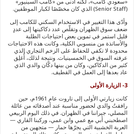
«سعودي كامب»، لكنه أدنى من «كامب السينيور»
(Senior Staff) الذي كان مخصّصًا لكبار الموظفين.
وأدّى هذا التغيير في الاستخدام السكني للكامب إلى
ضعف سوق الظهران وتقلّص عدد دكاكينها إلى عددٍ
قليل استمر في تموين بعض احتياجات الطلبة
والأساتذة من منسوبي الكلية، وكانت هذه الاحتياجات
محدودة لا تكفي للحفاظ على الزخم التجاري الذي
عرفته السوق في الخمسينيات.
ونتيجة لذلك، أُغلِق
كثير من الدكاكين، وكان من بينها دكّان والدي الذي
عاد بعدها إلى العمل في القطيف.
3- الزيارة الأولى
كانت زيارتي الأولى إلى تاروت عام 1961م، حين
رافقتُ والدي لحضور مناسبة عند أصدقائه من عائلة
المصلي، جيراننا في الظهران. في ذلك اليوم الربيعي
اصطحبني أبي مع عمي وابن عمي، وركبنا القاري —
العربة الخشبية التي يجرّها حمار — متجهين من