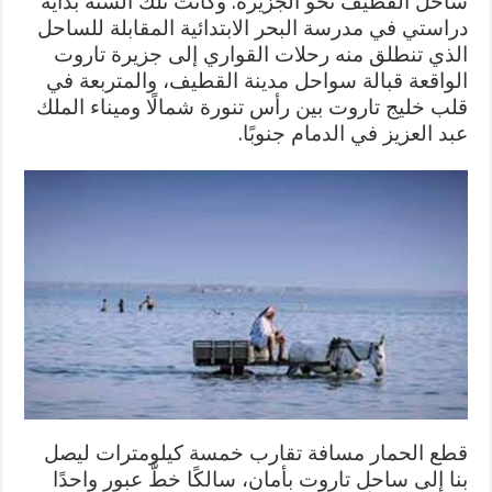
ساحل القطيف نحو الجزيرة. وكانت تلك السنة بداية
دراستي في مدرسة البحر الابتدائية المقابلة للساحل
الذي تنطلق منه رحلات القواري إلى جزيرة تاروت
الواقعة قبالة سواحل مدينة القطيف، والمتربعة في
قلب خليج تاروت بين رأس تنورة شمالًا وميناء الملك
عبد العزيز في الدمام جنوبًا.
قطع الحمار مسافة تقارب خمسة كيلومترات ليصل
بنا إلى ساحل تاروت بأمان، سالكًا خطَّ عبورٍ واحدًا