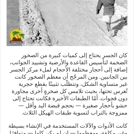
كان الجسر يحتاج إلى كميات كبيرة من الصخور
الضخمة لتأسيس القاعدة والأرضية وتشييد الجوانب،
إضافة إلى أحجار مختلفة الأحجام لملء مركز الجسر
بين الجانبين. ومن المرجّح أن معظم الصخور كانت
غير متساوية الشكل، وتتطلّب تثبيتًا بقطع حجرية
تُغرس تحتها، بحيث تلامس كل صخرةٍ أخرى مجاورة
دون فجوات. أمّا الطبقات الأخيرة فكانت تحتاج إلى
حشو بأحجار صغيرة — بحجم قبضة اليد وأقل —
ممزوجة بالتراب لتسوية طبقات الهيكل الثلاث.
كانت الأدوات والآلات المستخدمة في الإنشاء بسيطة
وغير مكلفة، ومعظمها — إن لم يكن كلها — متوافرًا