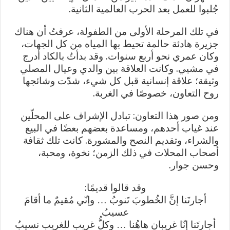
جُلبوا للعمل بعد الحرب العالمية الثانية.
في تلك المرحلة الأولى من الطفولة، عرفتُ أن هناك
جزيرة هادئة حالمة تحيط بها المياه من كل الجهات،
وكان عمري نحو أربع سنوات. وقد بدأتُ بالكاد أدرج
في مشيي. وكانت العلاقة بين والدي وعيال المصلي
وثيقة؛ علاقة إنسانية قبل كل شيء، شدّت وشائجها
روح التعاون، خصوصًا في الغربة.
ومن صور هذا التعاون: تبادل الإشراف على المحلّين
عند غياب أحدهم، ومساعدة بعضهم بعضًا في البيع
والشراء، وتقديم النصح والمشورة. كانت تلك ثقافة
أصحاب المحلات في ذلك الزمن؛ نخوة، ومحبة،
وحسن جوار.
وقد قالوا قديمًا:
أجارتَنا إنَّ الخُطوبَ تَنوبُ … وإنّي مُقيمٌ ما أقامَ
عسيبُ
أجارتَنا إنّا غريبانِ هاهُنا … وكلُّ غريبٍ للغريبِ نسيبُ