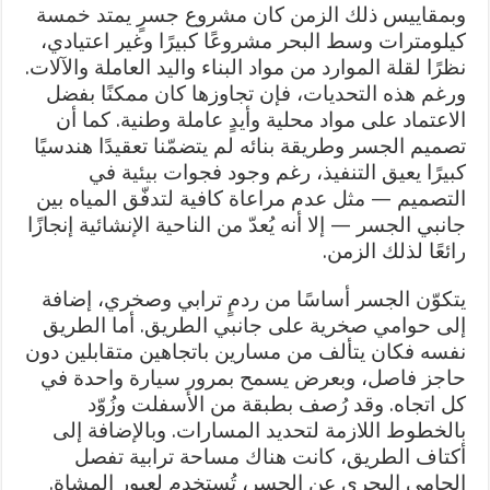
وبمقاييس ذلك الزمن كان مشروع جسرٍ يمتد خمسة
كيلومترات وسط البحر مشروعًا كبيرًا وغير اعتيادي،
نظرًا لقلة الموارد من مواد البناء واليد العاملة والآلات.
ورغم هذه التحديات، فإن تجاوزها كان ممكنًا بفضل
الاعتماد على مواد محلية وأيدٍ عاملة وطنية. كما أن
تصميم الجسر وطريقة بنائه لم يتضمّنا تعقيدًا هندسيًا
كبيرًا يعيق التنفيذ، رغم وجود فجوات بيئية في
التصميم — مثل عدم مراعاة كافية لتدفّق المياه بين
جانبي الجسر — إلا أنه يُعدّ من الناحية الإنشائية إنجازًا
رائعًا لذلك الزمن.
يتكوّن الجسر أساسًا من ردمٍ ترابي وصخري، إضافة
إلى حوامي صخرية على جانبي الطريق. أما الطريق
نفسه فكان يتألف من مسارين باتجاهين متقابلين دون
حاجز فاصل، وبعرض يسمح بمرور سيارة واحدة في
كل اتجاه. وقد رُصف بطبقة من الأسفلت وزُوّد
بالخطوط اللازمة لتحديد المسارات. وبالإضافة إلى
أكتاف الطريق، كانت هناك مساحة ترابية تفصل
الحامي البحري عن الجسر، تُستخدم لعبور المشاة.