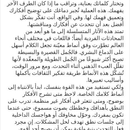
وتختار كلماتك بعناية، وتراقب ما إذا كان الطرف الآخر
يفهمك. هذه العملية تُجبر دماغك على توضيح أفكارك
وتعميق فهمك لها. وفي الواقع، أنت تفكّر بشكل
أفضل بعد أن تتحدث عن أفكارك ومناقشتها.
تمتد هذه الآثار المتسلسلة إلى ما هو أبعد من
المحادثات الفردية أيضاً؛ فاللغات في مختلف أنحاء
العالم تطوّرت وفق أنماط معيّنة تجعل الكلام أسهل
على الدماغ البشري. فالجُمل القصيرة والبسيطة
تصبح أكثر شيوعًا من الجُمل الطويلة والمعقّدة لأنها
تقلّل العبء الذهني أثناء التحدث. ومع مرور الوقت،
تُشكّل هذه الأنماط طريقة تفكير الثقافات بأكملها
وأساليب تعبيرها.
ولكي تستفيد من هذه القوة بنفسك، ابدأ بالانتباه إلى
أنماط كلامك الخاصة. لاحظ متى تشرح الأفكار
بوضوح، ومتى تتعثر في أفكار غير منظمة. تدرب على
النطق بأهدافك وخططك بصوت مسموع، حتى عندما
تكون بمفردك. وحوّل مخاوفك أو هواجسك الداخلية
إلى جلسات نطق تهدف لحل المشكلات. إن مجرد
فعل التحدث بنية واعية يمكن أن يصبح أحد أقوى