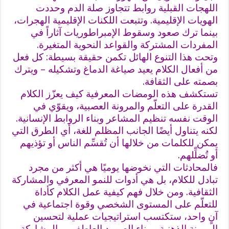
اللهجات القبلية روابط تتجاوز صلة الدم وحددت
الهويات الإقليمية. وتتبعت اللكنات الإقليمية الهجرات،
بينما ترك صعود وسقوط الإمبراطوريات آثاراً في
المفردات المشتركة والقواعد النحوية المتغيرة.
وتحت هذا التنوع الهائل تكمن حقيقة بسيطة: كل فعل
من أفعال الكلام يعيد صياغة الدماغ وتشكيله – ويترك
بصمته على الثقافة.
تستكشف هذه الومضات المعرفية كيف يعزّز الكلام
القدرة على التعلّم والمرونة العصبية، ويقوّي في
الوقت نفسه تنظيم المشاعر وبناء الروابط الإنسانية.
لكنه يتناول أيضًا الجانب المظلم للغة، أي الطرق التي
يمكن للكلمات من خلالها أن تُقسِّم الناس أو تؤذيهم
أو تُضلِّلهم.
فالمحادثات التي نخوضها يوميًا هي أكثر من مجرد
تبادل للكلام، بل هي أدوات للنمو المعرفي والمشاركة
الثقافية. ومن خلال فهم كيفية عمل الكلام كأداة
للتعلّم على المستوى الشخصي وقوة اجتماعية في
آنٍ واحد، ستكتسب استراتيجيات عملية لتحسين
المرونة الذهنية، وبناء الصمود العاطفي، والمشاركة