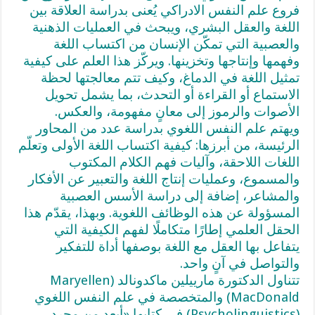
فروع علم النفس الادراكي يُعنى بدراسة العلاقة بين
اللغة والعقل البشري، ويبحث في العمليات الذهنية
والعصبية التي تمكّن الإنسان من اكتساب اللغة
وفهمها وإنتاجها وتخزينها. ويركّز هذا العلم على كيفية
تمثيل اللغة في الدماغ، وكيف تتم معالجتها لحظة
الاستماع أو القراءة أو التحدث، بما يشمل تحويل
الأصوات والرموز إلى معانٍ مفهومة، والعكس.
ويهتم علم النفس اللغوي بدراسة عدد من المحاور
الرئيسة، من أبرزها: كيفية اكتساب اللغة الأولى وتعلّم
اللغات اللاحقة، وآليات فهم الكلام المكتوب
والمسموع، وعمليات إنتاج اللغة والتعبير عن الأفكار
والمشاعر، إضافة إلى دراسة الأسس العصبية
المسؤولة عن هذه الوظائف اللغوية. وبهذا، يقدّم هذا
الحقل العلمي إطارًا متكاملًا لفهم الكيفية التي
يتفاعل بها العقل مع اللغة بوصفها أداة للتفكير
والتواصل في آنٍ واحد.
تتناول الدكتورة مارييلين ماكدونالد (Maryellen
MacDonald) والمتخصصة في علم النفس اللغوي
(Psycholinguistics) في كتابها «أبعد من مجرد