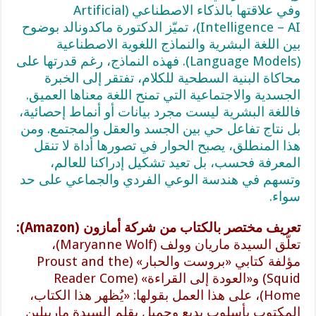
وفي علاقتها بالذكاء الاصطناعي (Artificial
Intelligence – AI)، تميّز الدكتورة ماكدونالد بوضوح
بين اللغة البشرية والنماذج اللغوية الاصطناعية
(Language Models). فهذه النماذج، رغم قدرتها على
محاكاة البنية السطحية للكلام، تفتقر إلى الخبرة
الجسدية والاجتماعية التي تمنح اللغة معناها العميق.
فاللغة البشرية ليست مجرد بيانات أو أنماط إحصائية،
بل نتاج تفاعل حي بين الجسد والعقل والمجتمع. ومن
هذا المنطلق، يصبح الحوار في تصورها أداة لا تنقل
المعرفة فحسب، بل تعيد تشكيل إدراكنا للعالم،
وتسهم في هندسة الوعي الفردي والجماعي على حد
سواء.
تعريف مختصر بالكتاب من شركة أمازون (Amazon):
تعلّق السيدة ماريان وولف (Maryanne Wolf)،
مؤلفة كتابي «بروست والحبار» (Proust and the
Squid) و«العودة إلى القراءة» (Reader Come
Home)، على هذا العمل بقولها: «يُظهر هذا الكتاب،
المكتوب بأسلوب بديع وجميل بقلم السيدة مارييلين