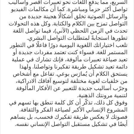
السريع، مما يدفع اللغات نحو تعبيرات أقصر وأساليب
تواصل أكثر حزماً ومباشرة. كما أن مكالمات الفيديو
والرسائل الصوتية تخلق أشكالًا هجينة جديدة من
التواصل تمزج بين الكلام والكتابة. وكل هذه التحولات
تحدث في الزمن اللحظي (الآني)، فيما تواصل اللغة
تطورها استجابةً لمتطلبات التواصل البشري.
تلعب اختياراتك اللغوية اليومية دورًا فاعلًا في التطور
المستمر للغة. فسواء كنت تعتمد مفردات جديدة أو
تعيد صياغة تعبيرات مألوفة، فإنك تشارك في عملية
دائمة تعيد تشكيل طريقة تفكيرنا وتواصلنا. ولهذا
يستحق الكلام أن يُمارَس بوعي. تفاعل مع أشخاص
من خلفيات لغوية مختلفة لتوسيع آفاقك الادراكية،
وجرّب أساليب جديدة للتعبير عن الأفكار المألوفة
لتنمية مرونتك الذهنية.
وفوق كل ذلك، تذكّر أن كل كلمة تنطق بها تسهم في
المشروع الإنساني الأكبر لصياغة الفكر والثقافة.
فصوتك لا يعكس طريقة تفكيرك فحسب، بل يساهم
أيضًا في تشكيل مستقبل التواصل الإنساني نفسه.