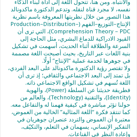
والانتباه. ومن هنا، تتحول اللغة إلى أداة لبناء الذكاء
نفسه، لا مجرد قناة لنقله. وتدعم الدكتورة ماكدونالد
هذا التصور من خلال نظريتها المعروفة باسم نظرية
الإنتاج–التوزيع–الفهم (Production–Distribution–
Comprehension Theory – PDC)، التي ترى أن
القيود الادراكية للدماغ البشري، مثل الحاجة إلى
السرعة والطلاقة أثناء الحديث، أسهمت في تشكيل
بنية اللغات عبر التاريخ، بحيث أصبحت اللغة مصممة
في جوهرها لخدمة عملية “الإنتاج” أولًا.
ولا تقتصر رؤية الدكتورة ماكدونالد على البعد الفردي،
بل تمتد إلى البعد الاجتماعي والثقافي؛ إذ ترى أن
اللغة تُسهم في تشكيل الواقع الاجتماعي ذاته.
فطريقة حديثنا عن السلطة (Power)، والهوية
(Identity)، والتقنية (Technology)، والعالم من
حولنا تؤثر مباشرة في كيفية فهمنا له والتفاعل معه.
كما تنتقد فكرة “اللغة المثالية” الخالية من الغموض،
معتبرة أن الغموض والتردد عنصران جوهريان في
التفكير الإنساني، يسهمان في التعلم، والتكيّف،
وإعادة النظر في القناعات.