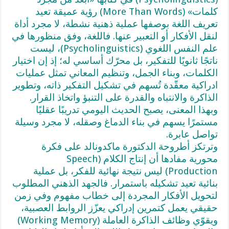
كلمات» (More Than Words) رؤية عميقة تعيد
تعريف اللغة بوصفها عملية ذهنية نشطة، لا مجرد أداة
لنقل الأفكار أو التعبير عنها. فاللغة، وفق منظورها في
علم النفس اللغوي (Psycholinguistics)، ليست
ناتجًا ثانويًا للتفكير، بل محرّك أساسي له؛ إذ إن اختيار
الكلمات، وبناء الجمل، وتنظيم المعاني تمثل عمليات
ادراكية معقّدة تُسهم في تشكيل التفكير ذاته، وتطوير
الذاكرة والانتباه والقدرة على التنبؤ واتخاذ القرار.
وبهذا المعنى، يصبح الحديث اليومي تدريبًا عقليًا
مستمرًا يسهم في بناء الدماغ وصقله، لا مجرد وسيلة
تواصل عابرة.
وترتكز أطروحة الدكتورة ماكدونالد على فكرة
محورية مفادها أن إنتاج الكلام (Speech
Production) ليس نتيجة نهائية للفكر، بل عملية
بنائية تعيد تشكيله باستمرار. فالجهد الذهني المطلوب
لتحويل الأفكار المجردة إلى خطاب مفهوم وفي زمن
حقيقي يعمل كتمرين إدراكي يعزّز الروابط العصبية،
ويقوّي وظائف الذاكرة العاملة (Working Memory)