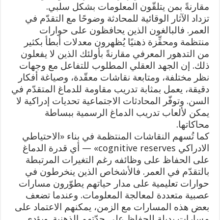
مقارنةً بمن يتلقّون المعلومات بشكل سلبي.
تزداد الآثار الوقائية للمحادثة وضوحًا مع التقدّم في
العمر. فالبالغون الذين يحافظون على حوارات
منتظمة ومحفِّزة ذهنيًا يُظهرون معدلات أبطأ بكثير
من التدهور المعرفي مقارنةً بأولئك الذين لا يفعلون
ذلك. إن الجهد العقلي المطلوب للتفاعل مع وجهات
نظر مختلفة، ومتابعة نقاشات معقّدة، وصياغة أفكار
دقيقة، يعمل بمثابة تدريب مقاومة للدماغ المتقدّم في
السن. وتوفّر المحادثات الاجتماعية تحديات إدراكية لا
يمكن لألعاب تدريب الدماغ الرسمية ببساطة
محاكاتها.
كما تُسهم النقاشات المنتظمة في بناء «الاحتياطي
الادراكي cognitive reserves» — أي قدرة الدماغ
على الحفاظ على وظائفه رغم التغيرات المرتبطة
بالتقدّم في العمر. فالأشخاص الذين ينخرطون في
حوارات تعليمية على مدار حياتهم يطوّرون مسارات
عصبية متعددة لمعالجة المعلومات. وعندما تضعف
بعض هذه المسارات مع الزمن، يمكنهم الاعتماد على
مسارات بديلة للحفاظ على حدّتهم الذهنية. ويؤدي