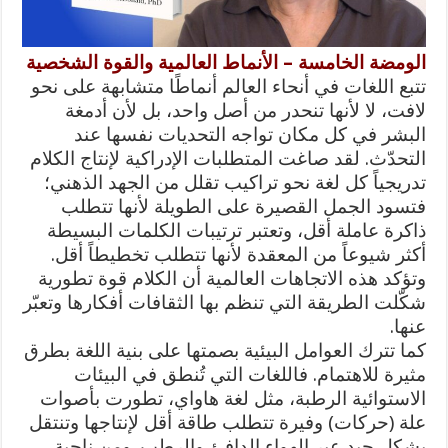
الومضة الخامسة – الأنماط العالمية والقوة الشخصية
تتبع اللغات في أنحاء العالم أنماطًا متشابهة على نحو
لافت، لا لأنها تنحدر من أصل واحد، بل لأن أدمغة
البشر في كل مكان تواجه التحديات نفسها عند
التحدّث. لقد صاغت المتطلبات الإدراكية لإنتاج الكلام
تدريجياً كل لغة نحو تراكيب تقلل من الجهد الذهني؛
فتسود الجمل القصيرة على الطويلة لأنها تتطلب
ذاكرة عاملة أقل، وتعتبر ترتيبات الكلمات البسيطة
أكثر شيوعاً من المعقدة لأنها تتطلب تخطيطاً أقل.
وتؤكد هذه الاتجاهات العالمية أن الكلام قوة تطورية
شكّلت الطريقة التي تنظم بها الثقافات أفكارها وتعبّر
عنها.
كما تترك العوامل البيئية بصمتها على بنية اللغة بطرق
مثيرة للاهتمام. فاللغات التي تُنطق في البيئات
الاستوائية الرطبة، مثل لغة هاواي، تطورت بأصوات
علة (حركات) وفيرة تتطلب طاقة أقل لإنتاجها وتنتقل
بشكل جيد عبر الهواء الدافئ والرطب. ومن ناحية