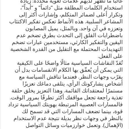
غالباً ما تظهر لديهم علامات لغوية محددة: زيادة
استخدام الكلمات المطلقة مثل “دائماً” و “أبداً”،
وتكرار أعلى لضمائر المتكلم، وإشارات أكثر إلى
المشاعر السلبية. هذه الأنماط تعكس تفكير الاكتئاب
وتعززه في آن واحد. وبالمثل، يميل المصابون
باضطرابات القلق إلى التحدث بطرق تضخم عدم
اليقين والتفكير الكارثي، مستخدمين عبارات تضخم
التهديدات المحتملة مع التقليل من القدرة الشخصية
على الفعل.
تُعَدّ النقاشات السياسية مثالًا واضحًا على الكيفية
التي يمكن أن يُعمِّق بها الكلام الانقسامات بدل أن
يقرّب وجهات النظر. فعندما تناقش السياسة مع
أشخاص يشاركونك الرأي، يتلقى دماغك تعزيزًا
مستمرًا لمعتقداتك القائمة. وهذا التعزيز يخلق حلقة
تغذية راجعة تجعل مواقفك أكثر تطرفًا بمرور الوقت.
فالمسارات العصبية المرتبطة بهويتك السياسية تزداد
قوة، بينما تضعف المسارات التي قد تسمح لك
بالنظر في وجهات نظر بديلة نتيجة عدم الاستخدام
(الإهمال). وتعمل خوارزميات وسائل التواصل