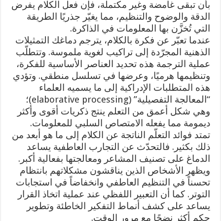
بأن تبقى غامضة وغير مكتملة، فإن فعل الكلام يفرض
الدقة والوضوح والتنظيم، مما يغيّر جذريًا الطريقة
التي تُخزَّن بها المعلومات في الذاكرة.
عندما تعبّر عن فكرة بالكلام، يترجم دماغك التمثيلات
الذهنية المجرّدة إلى تراكيب لغوية ملموسة. وتتطلّب
عملية الترجمة هذه تحديد العناصر الأساسية للفكرة،
وتنظيمها هرميًا، وعرضها في تسلسل منطقي. وتؤدي
هذه المتطلبات الإدراكية إلى ما يسميه العلماء
“المعالجة التفصيلية” (elaborative processing)؛
وهي شكل أعمق من التعلم ينتج ذكريات أقوى وأكثر
ديمومة مما يفعله الامتصاص السلبي للمعلومات.
تمتد فوائد التعلّم الناتجة عن الكلام إلى ما هو أبعد من
ذلك بكثير. فالتحدّث عن التجارب العاطفية يساعد
الدماغ على تصنيف المشاعر ومعالجتها بفعالية أكبر.
ويظهر الأشخاص الذين يناقشون مشكلاتهم بانتظام
تحسناً في التنظيم العاطفي وانخفاضاً في استجابات
التوتر. كما أن التعبير اللفظي عند عملية اتخاذ القرار
يساعد على كشف أنماط التفكير الخاطئة وتطوير
حكمٍ أكثر نضجًا مع مرور الوقت.