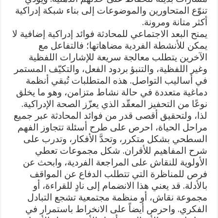
تنوّع المتحاورين والموضوعات إلى بناء شبكة إدراكية
أكثر متانة ومرونة.
يمنح البعد الاجتماعي للمحادثة فوائد إدراكية إضافية لا
يمكن للأنشطة الفردية مضاهاتها؛ فالتفاعل مع
الآخرين يتطلب معالجة سريعة للإشارات اللفظية
وغير اللفظية، والتنبؤ بردود الفعل، والتكيّف المستمر
في أساليب التواصل. هذه المتطلبات تُبقي أنظمة
دماغية متعددة في حالة نشاط متزامن، وهو ما يخلق
نوعًا من التحفيز المعقّد الذي يعزّز الصحة الإدراكية.
لذا، ولتحقيق أقصى قدر من فوائد المحادثة عبر جميع
مراحل الحياة، احرص على طرح أسئلة تتجاوز الفهم
السطحي بشكل متكرر، وتحدَّ الأفكار، وتدرب على
شرح المفاهيم للأقران. شكل مجموعات تعطي
الأولوية للنقاش على المراجعة الفردية، وابحث عن
فرص للمناظرة التي تتطلب الدفاع عن المواقف
بالأدلة. قد يعني هذا الانضمام إلى نادٍ للقراءة، أو
مجموعة نقاش، أو منظمة مجتمعية تشجع التبادل
الفكري. واحرص أيضاً على الانخراط باستمرار في