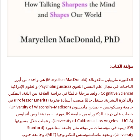
مؤلفة الكتاب:
الدكتورة مارييلين ماكدونالد (Maryellen MacDonald) هي واحدة من أبرز
الباحثات في مجال علم النفس اللغوي (Psycholinguistics) والعلوم الإدراكية
(Cognitive Science)، وتُعد مرجعًا عالميًا في دراسة العلاقة بين اللغة، التفكير،
والذاكرة البشرية. تشغل حاليًا منصب أستاذة فخرية (Professor Emerita) في
جامعة ويسكونسن – بمدين ماديسون (University of Wisconsin–Madison).
حصلت على درجة الدكتوراه من جامعة كاليفورنيا – بمدينة لوس أنجلوس
(University of California, Los Angeles – UCLA)، وعملت خلال مسيرتها
الأكاديمية في مؤسسات مرموقة مثل جامعة ستانفورد (Stanford
University)، ومعهد ماساتشوستس للتكنولوجيا (MIT)، وجامعة جنوب