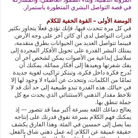
في قصة التواصل البشري المتطورة باستمرار.
الومضة الأولى – القوة الخفية للكلام
في كل مرة تتحدث فيها، فإنك تؤدي فعلًا يتجاوز بكثير
قدرات التواصل لدى أي كائن آخر على وجه الأرض.
فبينما تتواصل العديد من الحيوانات بطرق متقدمة،
يمتلك البشر القدرة على تحويل الأفكار المجردة إلى
سلاسل إبداعية من الأصوات يمكن لشخص آخر أن
يفك شفرتها ويعيدها إلى أفكار مماثلة. يمكنك أن
تُدرج فكرة داخل فكرة، وتبتكر تراكيب لغوية جديدة
تمامًا من الكلمات، وتتحدث عن أشياء لا وجود لها إلا
في خيالك. هذه القدرة تبدو طبيعية إلى حد أنك قد لا
تلاحظ مقدار الذهني الاستثنائي الذي يحدث مع كل
جملة تنطق بها.
يعالج دماغك اللغة بسرعة أكبر مما قد تتصور — إذ
يمكنك فهم الكلام بسرعة تفوق قدرتك على إنتاجه
بما يصل إلى خمسين في المئة. وهذا الفارق يكشف
حقيقة عميقة عن الكلام: إنه عمل ذهني شاق بالفعل.