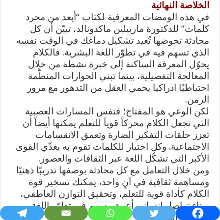
الخلاصة النهائية
في هذه الومضات المعرفية لكتاب “أبعد من مجرد
كلمات” للدكتورة مارييلين ماكدونالد، تبيّن أن كل
محادثة تخوضها تُعيد تشكيل دماغك في الوقت نفسه
الذي تسهم فيه في تطوّر اللغة البشرية. فالكلام
يحوّل المعرفة الساكنة إلى خبرة نشطة من خلال
المعالجة التفصيلية، بينما تبني الحوارات المنظَّمة
احتياطيًا ادراكيا يحمي العقل من التدهور مع مرور
الزمن.
لكن الوعي هو المفتاح؛ فنفس المسارات العصبية
التي تجعل الكلام محركاً قوياً للتعلم يمكنها أيضاً أن
تعزز حلقات التفكير الضارة وتعمق الانقسامات
الاجتماعية. وكل اختيار للكلمات تقوم به يغذّي القوى
الأكبر التي تشكّل اللغة عبر الثقافات والعصور.
ومن خلال التعامل مع كل محادثة بوصفها تدريبًا ذهنيًا
ومساهمة ثقافية في آنٍ واحد، يمكنك تسخير قوة
الكلام كأداة قوية للتعلم، وتحقيق التوازن العاطفي،
وبناء تواصل إنساني أعمق يسهم في تطوّر اللغة
البشرية المشتركة.