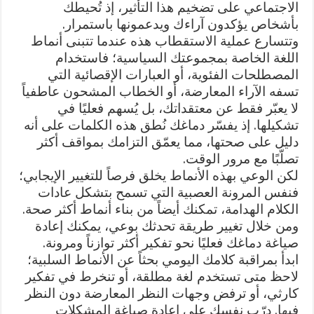
الاجتماعي على تضخيم هذا التأثير، إذ تُحيطك
بأشخاص يؤكدون آراءك ويدعمونها باستمرار.
وتتسارع عملية الاستقطاب هذه عندما تتبنى أنماط
اللغة الخاصة بمجموعتك السياسية؛ فاستخدام
المصطلحات الفئوية، أو العبارات الإقصائية التي
تسفه الآراء المعارضة، أو الخطاب المشحون عاطفياً
لا يعبّر فقط عن معتقداتك، بل يُسهم فعليًا في
تشكيلها. إذ يفسّر دماغك نُطق هذه الكلمات على أنه
دليل على صحتها، مما يعمّق التزامك بمواقف أكثر
تصلّبًا مع مرور الوقت.
لكن الوعي بهذه الأنماط يخلق فرصاً للتغيير الإيجابي؛
فنفس المرونة العصبية التي تسمح بتشكل عادات
الكلام الهدامة، تمكنك أيضاً من بناء أنماط أكثر صحة.
ومن خلال تغيير طريقة تحدثك بوعي، يمكنك إعادة
صياغة دماغك فعليًا نحو تفكير أكثر توازناً ومرونة.
ابدأ بمراقبة كلامك اليومي بحثاً عن الأنماط السلبية؛
لاحظ متى تستخدم لغة مطلقة، أو تنخرط في تفكير
كارثي، أو ترفض وجهات النظر المعارضة دون النظر
فيها. درّب نفسك على إعادة صياغة المشكلات