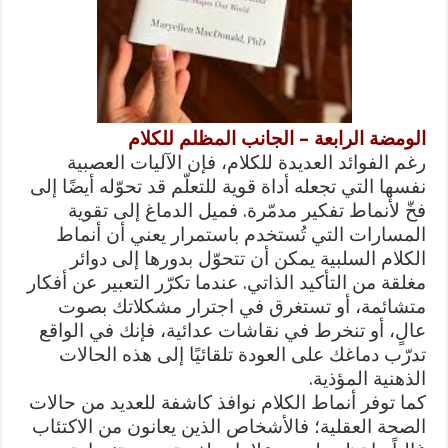
الومضة الرابعة – الجانب المظلم للكلام
رغم الفوائد العديدة للكلام، فإن الآليات العصبية
نفسها التي تجعله أداة قوية للتعلّم قد تحوّله أيضًا إلى
فخّ لأنماط تفكير مدمّرة. فميل الدماغ إلى تقوية
المسارات التي تُستخدم باستمرار يعني أن أنماط
الكلام السلبية يمكن أن تتحوّل بدورها إلى دوائر
مغلقة من التأكيد الذاتي. عندما تكرّر التعبير عن أفكار
متشائمة، أو تستغرق في اجترار مشكلاتك بصوت
عالٍ، أو تنخرط في نقاشات عدائية، فإنك في الواقع
تدرّب دماغك على العودة تلقائيًا إلى هذه الحالات
الذهنية المؤذية.
كما توفر أنماط الكلام نوافذ كاشفة للعديد من حالات
الصحة العقلية؛ فالأشخاص الذين يعانون من الاكتئاب