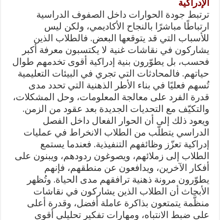
الإدراكية
ترتبط جودة الحوارات داخل الصفوف الدراسية
ارتباطًا مباشرًا بالنجاح الأكاديمي، ولكن ليس
للأسباب التي قد يتوقعها البعض. فالطلاب الذين
يشاركون في نقاشات غنية لا يكتسبون معرفة أكبر
فحسب، بل يطوّرون بنية إدراكية أقوى تخدمهم طوال
حياتهم. فالمحادثات التي تجري في البيئات التعليمية
تُسهم فعليًا في بناء الأطر الذهنية التي تحدد مدى
قدرة الفرد على معالجة المعلومات، وحل المشكلات،
والتكيّف مع التحديات الجديدة بعد عقود من الزمن.
ويعود ذلك إلى أن الحوار الفعال داخل الفصل
الدراسي يتطلّب من الطلاب الانخراط في عمليات
إدراكية تعزّز وظائفهم التنفيذية. فعندما يستمع
الطلاب إلى زملائهم، ويصوغون ردودهم، ويبنون على
أفكار الآخرين، ويدافعون عن منطقهم، فإنهم
يطوّرون مرونة ذهنية ترافقهم مدى الحياة. وتُظهر
الأبحاث أن الطلاب الذين يشاركون في نقاشات
منظَّمة يتمتعون بذاكرة عاملة أفضل، وقدرة أعلى
على ضبط الانتباه، ومهارات تفكير تحليلي أقوى