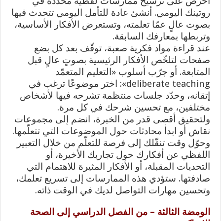
احرص على ترسيخ ممارسات لفظية محددة في
روتينك اليومي. أنشئ عادة للتأمل اليومي تتحدث فيها
بصوت عالٍ عمّا تعلمته، وتستعرض الأفكار الأساسية،
وتربطها بمعارفك السابقة.
عند قراءة مواد فكرية صعبة، توقّف بعد كل بضع
صفحات لتلخّص الأفكار الرئيسية بصوتٍ عالٍ قبل
المتابعة. أو جرّب أسلوب «التعليم المتعمّد
deliberate teaching»: اختر موضوعًا ترغب في
إتقانه، وحدّد جلسات منتظمة تشرحه فيها لأشخاص
مختلفين، مع تحسين شرحك في كل مرة.
ولتحقيق أقصى قدر من الخبرة، انضم إلى مجموعات
نقاش أو ابدأ محادثات حول الموضوعات التي تتعلّمها.
وحوّل وقت تنقّلك إلى فرصة للتعلّم من خلال التعبير
اللفظي عن أفكارك حول تجاربك الأخيرة، أو
التحديات المقبلة، أو الأفكار المثيرة للاهتمام التي
صادفتها. ستؤدي هذه الممارسات إلى تسريع تعلمك،
وتحسين مهارات التواصل لديك في الوقت ذاته.
الومضة الثالثة – من الفصل الدراسي إلى الصحة