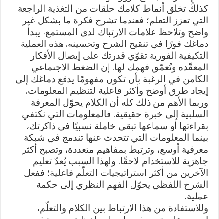
كذلك تخلق أنماط كلامك حلقات من التغذية الراجعة
التي تعزز التعلم؛ فعندما تشرح فكرة ما بشكل غير
واضح وتلاحظ علامات الارتباك لدى المستمع، يبدأ
دماغك فورًا في تنقيح الشرح وتحسينه. هذه العملية
التكيفية الفورية تقوّي قدرتك على إيصال الأفكار
المعقّدة وتُعمّق فهمك لها. إن الضغط الاجتماعي
الكامن في الرغبة بأن تكون مفهومًا يدفع دماغك إلى
إيجاد طرق أوضح وأكثر فاعلية لتنظيم المعلومات.
وربما الأهم من ذلك كله أن الكلام يحوّل المعرفة
السلبية إلى خبرة حقيقية. فالمعلومات التي تكتفي
بقراءتها أو سماعها تبقى خاملة نسبيًا في ذاكرتك،
بينما المعلومات التي تتحدث عنها تندمج في شبكة
معرفية أوسع، وترتبط بمفاهيم متعددة، وتصبح أكثر
جاهزية للاستخدام لاحقًا. ولهذا السبب يُعدّ تعليم
الآخرين من أكثر استراتيجيات التعلّم فاعلية؛ ففعل
الشرح اللفظي يحوّل الفهم النظري إلى حكمة
عملية.
وللاستفادة من هذا الارتباط بين الكلام والتعلّم،