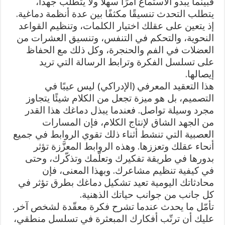
فبينما يبدو الاستماع أمرًا سهلاً ولا يتطلب جهداً،
يتطلب التحدث تنسيقًا مكثفًا بين عدة أنظمة دماغية.
إذ يتعين على عقلك اختيار الكلمات، وتنظيم القواعد
النحوية، والتحكم في التنفس، وتنسيق العشرات من
العضلات في الفم والحنجرة، وكل ذلك مع الحفاظ
على تسلسل الفكرة وترابط الرسالة التي تريد
إيصالها.
هذا التعقيد المعرفي (الإدراكي) ليس عيبًا في
التصميم، بل هو ميزة تجعل من الكلام شيئًا يتجاوز
مجرد وسيلة تواصل. فعندما يبذل دماغك هذا القدر
من الجهد الشاق لإنتاج الكلام، فإن المسارات
العصبية التي تنشط أثناء ذلك تقوي الروابط في جميع
أنحاء عقلك وتعززها. وهذه الروابط المعزَّزة تؤثر
بدورها في طريقة تفكيرك وتعلّمك وتذكّرك، وحتى
في كيفية تنظيم مشاعرك. وبهذا المعنى، فإن
محادثاتك اليومية تعيد تشكيل دماغك بطرق تؤثر في
كل جانب من جوانب حياتك الذهنية.
تأمّل ما يحدث عندما تشرح فكرة معقّدة لشخص آخر.
عليك أن ترتّب أفكارك المبعثرة في تسلسل منطقي،