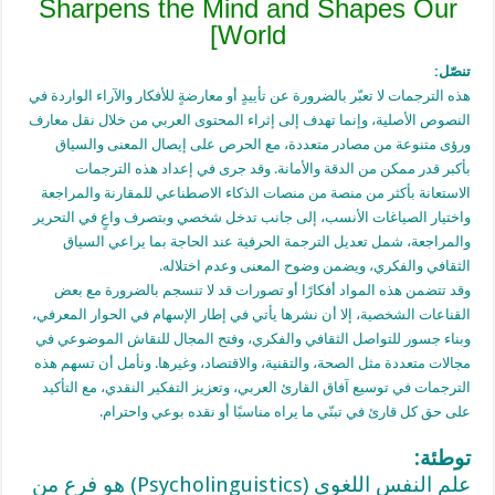
Sharpens the Mind and Shapes Our
World]
تنصّل:
هذه الترجمات لا تعبّر بالضرورة عن تأييدٍ أو معارضةٍ للأفكار والآراء الواردة في
النصوص الأصلية، وإنما تهدف إلى إثراء المحتوى العربي من خلال نقل معارف
ورؤى متنوعة من مصادر متعددة، مع الحرص على إيصال المعنى والسياق
بأكبر قدر ممكن من الدقة والأمانة. وقد جرى في إعداد هذه الترجمات
الاستعانة بأكثر من منصة من منصات الذكاء الاصطناعي للمقارنة والمراجعة
واختيار الصياغات الأنسب، إلى جانب تدخل شخصي وبتصرف واعٍ في التحرير
والمراجعة، شمل تعديل الترجمة الحرفية عند الحاجة بما يراعي السياق
الثقافي والفكري، ويضمن وضوح المعنى وعدم اختلاله.
وقد تتضمن هذه المواد أفكارًا أو تصورات قد لا تنسجم بالضرورة مع بعض
القناعات الشخصية، إلا أن نشرها يأتي في إطار الإسهام في الحوار المعرفي،
وبناء جسور للتواصل الثقافي والفكري، وفتح المجال للنقاش الموضوعي في
مجالات متعددة مثل الصحة، والتقنية، والاقتصاد، وغيرها. ونأمل أن تسهم هذه
الترجمات في توسيع آفاق القارئ العربي، وتعزيز التفكير النقدي، مع التأكيد
على حق كل قارئ في تبنّي ما يراه مناسبًا أو نقده بوعي واحترام.
توطئة:
علم النفس اللغوي (Psycholinguistics) هو فرع من