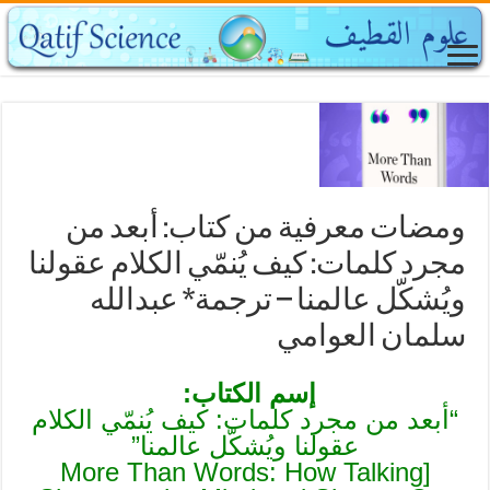
ومضات معرفية من كتاب: أبعد من
مجرد كلمات: كيف يُنمّي الكلام عقولنا
ويُشكّل عالمنا – ترجمة* عبدالله
سلمان العوامي
إسم الكتاب:
“أبعد من مجرد كلمات: كيف يُنمّي الكلام
عقولنا ويُشكّل عالمنا”
[More Than Words: How Talking