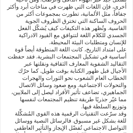
أخرى، فإن اللغات التي ظهرت في مناخات أبرد وأكثر
جفافاً، مثل الألمانية، تطورت بمجموعات أكثر من
الحروف الساكنة التي تخترق الظروف الجوية
القاسية. وتُظهر هذه التكيفات كيف يُشكّل الفعل
الجسدي للكلام اللغة لتتوافق مع القيود الادراكية
للإنسان ومتطلبات البيئة المحيطة.
على امتداد التاريخ، كانت اللغة المنطوقة أيضاً قوة
أساسية في تشكيل المجتمعات البشرية. فقد حفظت
التقاليد الشفوية المعارف الثقافية ونقلتها عبر
الأجيال قبل ظهور الكتابة بوقت طويل. كما حرّك
الخطاب العام الشعوب نحو الثورات والهجرات
والتحولات الاجتماعية. ومع صعود وسائل الاتصال
الجماهيري، تضاعف تأثير الأفراد ليصل إلى الملايين،
مما غيّر جذريًا طريقة تنظيم المجتمعات لنفسها
وتوزيع السلطة فيها.
وقد سرّعت التقنيات الرقمية هذه القوى المُشكِّلة
للغة بشكل غير مسبوق. فالرسائل النصية ووسائل
التواصل الاجتماعي تُفضّل الإيجاز والتأثير العاطفي