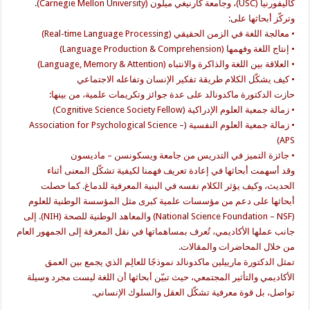
كاليفورنيا (USC)، وجامعة كارنيغي ميلون (Carnegie Mellon University).
وتركّز أبحاثها على:
• معالجة اللغة في الزمن الحقيقي (Real-time Language Processing)
• إنتاج اللغة وفهمها (Language Production & Comprehension)
• العلاقة بين اللغة والذاكرة والانتباه (Language, Memory & Attention)
• كيف يشكّل الكلام طريقة تفكير الإنسان وتفاعله الاجتماعي
حازت الدكتورة ماكدونالد على عدة جوائز وتكريمات علمية، من بينها:
• زمالة جمعية العلوم الإدراكية (Cognitive Science Society Fellow)
• زمالة جمعية العلوم النفسية (Association for Psychological Science –
APS)
• جائزة التميز في التدريس من جامعة ويسكونسن – ماديسون
وقد أسهمت أبحاثها في إعادة تعريف فهمنا لكيفية تشكّل المعنى أثناء
الحديث، وكيف يؤثر الكلام نفسه في البنية المعرفية للدماغ. كما حصلت
أبحاثها على دعم من مؤسسات علمية كبرى مثل المؤسسة الوطنية للعلوم
(National Science Foundation – NSF) والمعاهد الوطنية للصحة (NIH). إلى
جانب عملها الأكاديمي، تُعرف بمساهماتها في نقل المعرفة إلى الجمهور العام
من خلال المحاضرات والمقالات.
تمثل الدكتورة مارييلين ماكدونالد نموذجًا للعالِم الذي يجمع بين العمق
الأكاديمي والتأثير المجتمعي، حيث تبيّن أبحاثها أن اللغة ليست مجرد وسيلة
تواصل، بل قوة معرفية تشكّل العقل والسلوك الإنساني.