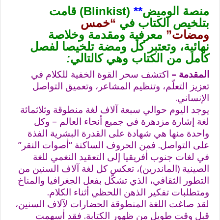
منصة الوميض
**
(Blinkist) قامت
بتلخيص الكتاب في
“خمس
ومضات”
معرفية ومقدمة وخلاصة
نهائية
، وتعتبر كل ومضة تلخيصا لفصل
كامل من الكتاب وهي كالتالي
:
المقدمة –
اكتشف سحر القوة الخفية للكلام في
تعزيز التعلّم، وتنظيم المشاعر، وتعميق التواصل
الإنساني.
يوجد اليوم حوالي سبعة آلاف لغة منطوقة وثلاثمائة
لغة إشارة مزدهرة في جميع أنحاء العالم – وكل
واحدة منها هي شهادة على القدرة البشرية الفذة
على التواصل. فمن الحروف الساكنة “أصوات النقر”
في لغات جنوب أفريقيا إلى التعقيد النغمي للغة
الصينية (الماندرين)، تعكس كل لغة آلاف السنين من
التطور الثقافي، الذي تشكّل بفعل الجغرافيا والمناخ
ومتطلبات تفكير الذهن اللحظي أثناء الكلام.
لقد صاغت اللغة المنطوقة الحضارات لآلاف السنين،
قبل وقت طويل من ظهور الكتابة. فقد أسهمت