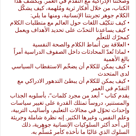
وصحتنا الإدراكية مع التقدّم في العمر. ويكشف هذا
الكتاب، من خلال أفكار ثرية ومُلهمة، كيف يشكّل
الكلام جوهر تجربتنا الإنسانية، ومنها ما يلي:
• كيف تتكيّف اللغات حول العالم مع متطلبات الكلام
• كيف يساعدنا التحدّث على تحديد الأهداف ويعمل
كمحرّك للتعلّم
• العلاقة بين أنماط الكلام والصحة النفسية
• لماذا تُعدّ المحادثات داخل الصفوف الدراسية أمراً
بالغ الأهمية
• كيف يمكن للكلام أن يضخّم الاستقطاب السياسي
لدى المتحدث
• كيف يمكن للكلام أن يبطئ التدهور الادراكي مع
التقدّم في العمر
يقدم كتاب ” أبعد من مجرد كلمات”، بأسلوبه الجذاب
والمستنير، دروساً تمتلك القدرة على تغيير سياسات
وإحداث تحوّل في مجالات التعليم، وأساليب التربية،
وعلم النفس، وغيرها الكثير. إنه نظرة شاملة وجريئة
إلى أحد أكثر السلوكيات الإنسانية جوهرية، ذلك
السلوك الذي غالبًا ما نأخذه كأمر مُسلَّم به.