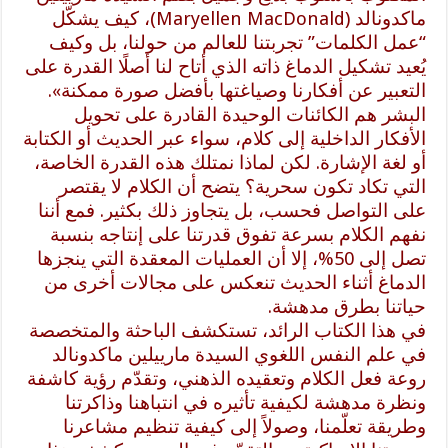
ماكدونالد (Maryellen MacDonald)، كيف يشكّل
“عمل الكلمات” تجربتنا للعالم من حولنا، بل وكيف
يُعيد تشكيل الدماغ ذاته الذي أتاح لنا أصلًا القدرة على
التعبير عن أفكارنا وصياغتها بأفضل صورة ممكنة».
البشر هم الكائنات الوحيدة القادرة على تحويل
الأفكار الداخلية إلى كلام، سواء عبر الحديث أو الكتابة
أو لغة الإشارة. لكن لماذا نمتلك هذه القدرة الخاصة،
التي تكاد تكون سحرية؟ يتضح أن الكلام لا يقتصر
على التواصل فحسب، بل يتجاوز ذلك بكثير. فمع أننا
نفهم الكلام بسرعة تفوق قدرتنا على إنتاجه بنسبة
تصل إلى 50%، إلا أن العمليات المعقدة التي ينجزها
الدماغ أثناء الحديث تنعكس على مجالات أخرى من
حياتنا بطرق مدهشة.
في هذا الكتاب الرائد، تستكشف الباحثة والمتخصصة
في علم النفس اللغوي السيدة مارييلين ماكدونالد
روعة فعل الكلام وتعقيده الذهني، وتقدّم رؤية كاشفة
ونظرة مدهشة لكيفية تأثيره في انتباهنا وذاكرتنا
وطريقة تعلّمنا، وصولاً إلى كيفية تنظيم مشاعرنا