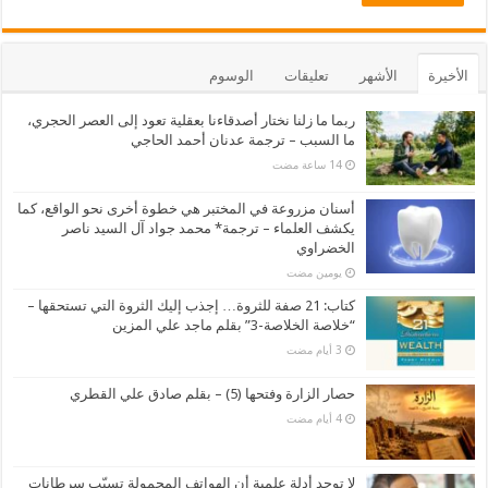
الأخيرة
الأشهر
تعليقات
الوسوم
ربما ما زلنا نختار أصدقاءنا بعقلية تعود إلى العصر الحجري،
ما السبب – ترجمة عدنان أحمد الحاجي
أسنان مزروعة في المختبر هي خطوة أخرى نحو الواقع، كما
يكشف العلماء – ترجمة* محمد جواد آل السيد ناصر
الخضراوي
‏يومين مضت
كتاب: 21 صفة للثروة… إجذب إليك الثروة التي تستحقها –
“خلاصة الخلاصة-3” بقلم ماجد علي المزين
حصار الزارة وفتحها (5) – بقلم صادق علي القطري
لا توحد أدلة علمية أن الهواتف المحمولة تسبّب سرطانات