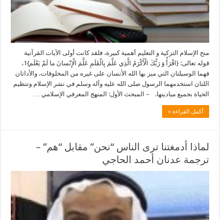
منح الإسلام التزكية و التعليم أهمية كبيرة، فلقد كانت أولى الآيات القرآنية
قوله تعالى: {اقْرَأْ وَ رَبُّكَ الْأَكْرَمُ الَّذِي عَلَّمَ بِالْقَلَمِ عَلَّمَ الْإِنْسانَ ما لَمْ يَعْلَم}1،
فهما الوسيلتان التي ميز بها الله الأنسان على غيره من المخلوقات، والأداتان
اللتان استخدمهما الرسول صلى الله عليه وآله وسلم في نشر الإسلام وتنظيم
الحياة بجميع ميادينها. – المبحث الأول: المنهج المعرفي الإسلامي …
أكمل القراءة »
لماذا أدمغتنا ترى الناس “نحن” مقابل “هم” –
ترجمة عدنان أحمد الحاجي