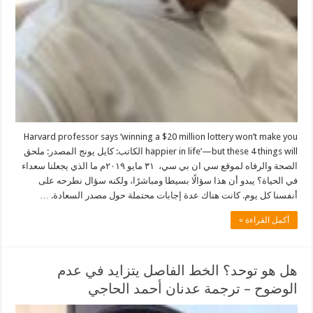
Harvard professor says ‘winning a $20 million lottery won’t make you
happier in life’—but these 4 things will الكاتب: كايل يونج المصدر: ملحق
الصحة والرفاه لموقع سي ان بي سي، ٣١ مايو ٢٠١٩م ما الذي يجعلنا سعداء
في الحياة؟ يبدو أن هذا سؤالًا بسيطا ومباشرًا، ولكنه سؤال نطرحه على
أنفسنا كل يوم. كانت هناك عدة إجابات محتملة حول مصدر السعادة. …
أكمل القراءة »
هل هو توحد؟ الخط الفاصل يتزايد في عدم
الوضوح – ترجمة عدنان أحمد الحاجي