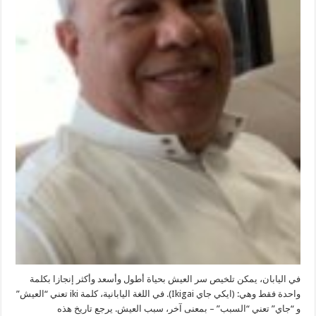
في اليابان، يمكن تلخيص سر العيش بحياة أطول وأسعد وأكثر إنجازا بكلمة
واحدة فقط وهي: (ايكي جاي Ikigai). في اللغة اليابانية، كلمة iki تعني “العيش”
و “جاي” تعني “السبب” – بمعنى آخر، سبب العيش. يرجع تاريخ هذه