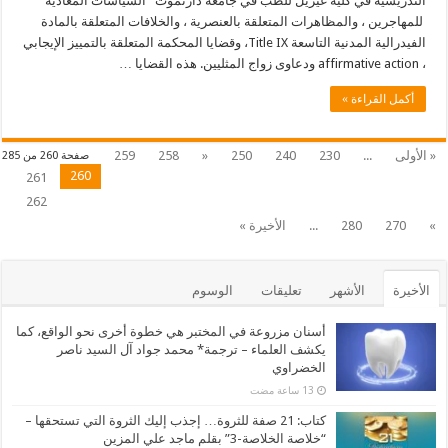
التدريسية في كلية غيزيل للطب في جامعة دارتموث السياسات المعادية
للمهاجرين ، والمظاهرات المتعلقة بالعنصرية ، والخلافات المتعلقة بالمادة
الفيدرالية المدنية التاسعة Title IX، وقضايا المحكمة المتعلقة بالتمييز الإيجابي
، affirmative action ودعاوى زواج المثليين. هذه القضايا …
أكمل القراءة »
« الأولى
...
230
240
250
«
258
259
صفحة 260 من 285
260
261
262
»
270
280
...
الأخيرة »
الأخيرة
الأشهر
تعليقات
الوسوم
أسنان مزروعة في المختبر هي خطوة أخرى نحو الواقع، كما
يكشف العلماء – ترجمة* محمد جواد آل السيد ناصر
الخضراوي
كتاب: 21 صفة للثروة… إجذب إليك الثروة التي تستحقها –
“خلاصة الخلاصة-3” بقلم ماجد علي المزين