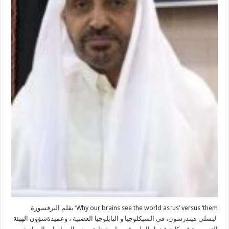
Why our brains see the world as ‘us’ versus ‘them’ بقلم البرفسورة
ليسلي هيندرسون، في السيكلوجيا و البايلوجيا العصبية ، وعميدةشؤون الهيئة