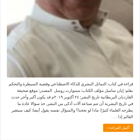
قراءة في كتاب: التماثل البشري للذكاء الاصطناعي وقضية السيطرة والتحكم
بقلم: إيان سامبل مؤلف الكتاب: ستيوارت روسل المصدر: موقع صحيفة
الغارديان البريطانية تاريخ النشر: ٢٤ أكتوبر ٢٠١٩م قد يكون أكبر وآخر حدث
في تاريخ البشرية أن تتم صناعة آلات أذكى من البشر. خذ سؤالا عادة ما
يطرحه العلماء كثيرًا: ماذا لو نجحنا؟ والسؤال نفسه يقول أيضا: كيف سيتغير
العالم إذا …
أكمل القراءة »