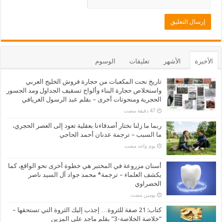
الأخيرة
الأشهر
تعليقات
الوسوم
تاريخ نحت المكعبات من حجارة فروش الخليج العربي
واستخلاص حجارة البناء وألواح تسقيف الجداول ومد الجسور
الحجرية ومنحوتات أخرى – بقلم عبد الرسول الغريافي
ربما ما زلنا نختار أصدقاءنا بعقلية تعود إلى العصر الحجري،
ما السبب – ترجمة عدنان أحمد الحاجي
‏يوم واحد مضت
أسنان مزروعة في المختبر هي خطوة أخرى نحو الواقع، كما
يكشف العلماء – ترجمة* محمد جواد آل السيد ناصر
الخضراوي
‏يومين مضت
كتاب: 21 صفة للثروة… إجذب إليك الثروة التي تستحقها –
“خلاصة الخلاصة-3” بقلم ماجد علي المزين