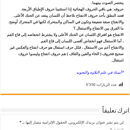
ينحصر الصوت بينهما.
حروفه: هي باقي الحروف الهجائية إذا استثنينا حروف الإطباق الأربعة.
فعند النطق بأحد حروف الانفتاح نلاحظ أن اللسان يبتعد عن الحنك الأعلى.
والانفتاح صفة ضعيفة وتكون في الساكن والمتحرك لكنها في المتحرك أوضح.
ما الفرق بين الانفتاح والاستفال ؟
الانفتاح هو افتراق اللسان عن الحنك الأعلى ولا يشترط انخفاضه إلى قاع الفم
، أما الاستفال فهو انخفاض أقصى اللسان إلى قاع الفم.
والانفتاح أعم من الاستفال ، فكل حرف استفال هو حرف انفتاح والعكس غير
صحيح فحروف ( الخاء والغين والقاف ) هم حروف انفتاح وليسوا حروف
استفال.
*أستاذ في علم التلاوة والتجويد
عدد الزيارات:
6٬350
اترك تعليقاً
لن يتم نشر عنوان بريدك الإلكتروني.
الحقول الإلزامية مشار إليها بـ
*
التعليق
*