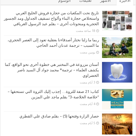
الأخيرة
الأشهر
تعليقات
الوسوم
تاريخ نحت المكعبات من حجارة فروش الخليج العربي
واستخلاص حجارة البناء وألواح تسقيف الجداول ومد الجسور
الحجرية ومنحوتات أخرى – بقلم عبد الرسول الغريافي
ربما ما زلنا نختار أصدقاءنا بعقلية تعود إلى العصر الحجري،
ما السبب – ترجمة عدنان أحمد الحاجي
‏يومين مضت
أسنان مزروعة في المختبر هي خطوة أخرى نحو الواقع، كما
يكشف العلماء – ترجمة* محمد جواد آل السيد ناصر
الخضراوي
كتاب: 21 صفة للثروة… إجذب إليك الثروة التي تستحقها –
“خلاصة الخلاصة-3” بقلم ماجد علي المزين
حصار الزارة وفتحها (5) – بقلم صادق علي القطري