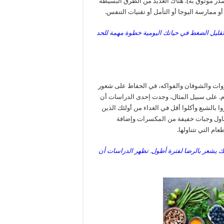
ى الإفراط في تناول الطعام، وزيادة الجوع، وزيادة الوزن (2 مصدر موثوق به). هناك العديد من الطرق البسيطة
أو ممارسة اليوجا أو التأمل أو تقنيات التنفس.
 تقليل الضغط في حياتك اليومية خطوة مهمة للحد
خضروات والشوفان والفواكه، في الحفاظ على شعور
ام. على سبيل المثال، وجدت إحدى الدراسات أن
ا بالشبع وأكلوا أقل في الغداء من أولئك الذين
بة الإفطار (4Trusted Source). قد يساعد تناول وجبات خفيفة من المكسرات وإضافة
ام التي تتناولها.
مك يشعر بالرضا لفترة أطول. تظهر الدراسات أن