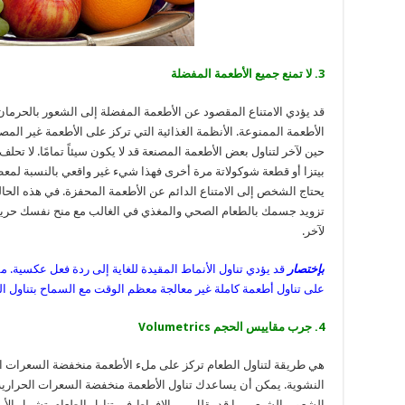
3. لا تمنع جميع الأطعمة المفضلة
قد يؤدي الامتناع المقصود عن الأطعمة المفضلة إلى الشعور بالحرمان،
الأطعمة الممنوعة. الأنظمة الغذائية التي تركز على الأطعمة غير المص
حين لآخر لتناول بعض الأطعمة المصنعة قد لا يكون سيئاً تمامًا. لا تح
بيتزا أو قطعة شوكولاتة مرة أخرى فهذا شيء غير واقعي بالنسبة لمعظ
يحتاج الشخص إلى الامتناع الدائم عن الأطعمة المحفزة. في هذه الحا
تزويد جسمك بالطعام الصحي والمغذي في الغالب مع منح نفسك حرية ال
لآخر.
بإختصار
قد يؤدي تناول الأنماط المقيدة للغاية إلى ردة فعل عكسية. م
على تناول أطعمة كاملة غير معالجة معظم الوقت مع السماح بتناول ال
4. جرب مقاييس الحجم Volumetrics
هي طريقة لتناول الطعام تركز على ملء الأطعمة منخفضة السعرات ال
النشوية. يمكن أن يساعدك تناول الأطعمة منخفضة السعرات الحرارية و
الشعور بالشبع، مما قد يقلل من الإفراط في تناول الطعام. تشمل الأ