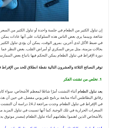
إن تناول الكثير من الطعام في جلسة واحدة أو تناول الكثير من السعر
شائعة. وبينما يرى بعض الناس هذه السلوكيات على أنها عادات يمكن 
في ضبط الأكل لدى آخرين. بمرور الوقت، يمكن أن يؤدي تناول الكثير م
بحالات مزمنة، مثل مرض السكري أو أمراض القلب. بغض النظر عما إ
دورة الإفراط في تناول الطعام يمكن التحكم فيها باتباع بعض الممارس
توفر النصائح الثلاثة والعشرون التالية نقطة انطلاق للحد من الإفراط ف
1. تخلص من تشتت الفكر
يعد تناول الطعام
أثناء التشتت أمرًا شائعًا لمعظم الأشخاص، سواء كان ذ
رقائق البطاطس أثناء متابعة برنامج تلفزيوني مفضل. في حين أن هذه ا
في الإفراط في تناول الطعام. وجدت
السعرات الحرارية في تلك الوجبة. كما أنها تسببت في تناول المزيد 
بالأشخاص الذين اهتموا بطعامهم أثناء تناول الطعام (مصدر موثوق به)