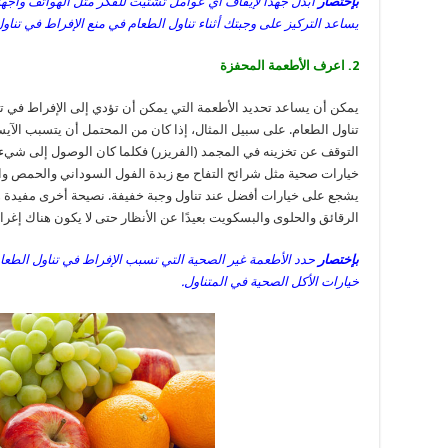
بإختصار
ابذل جهدًا لإيقاف أي عوامل تشتيت للفكر مثل الهواتف وأجهز
يساعد التركيز على وجبتك أثناء تناول الطعام في منع الإفراط في تناول
2. اعرف الأطعمة المحفزة
يمكن أن يساعد تحديد الأطعمة التي يمكن أن تؤدي إلى الإفراط في ت
تناول الطعام. على سبيل المثال، إذا كان من المحتمل أن يتسبب الآي
التوقف عن تخزينه في المجمد (الفريزر) فكلما كان الوصول إلى شيء ما
خيارات صحية مثل شرائح التفاح مع زبدة الفول السوداني والحمص 
يشجع على خيارات أفضل عند تناول وجبة خفيفة. نصيحة أخرى مفيدة هي
الرقائق والحلوى والبسكويت بعيدًا عن الأنظار حتى لا يكون هناك إغراء
بإختصار
حدد الأطعمة غير الصحية التي تسبب الإفراط في تناول الطعام. 
خيارات الأكل الصحية في المتناول.