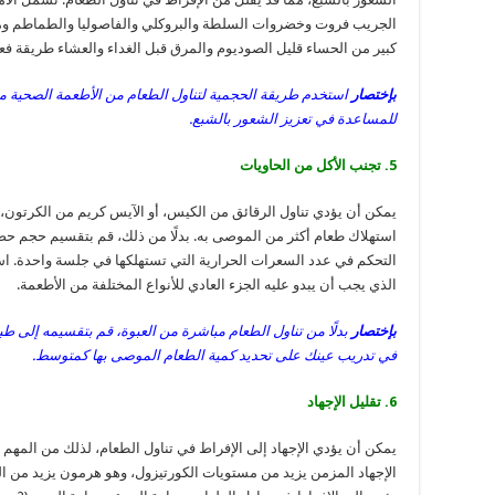
الجريب فروت وخضروات السلطة والبروكلي والفاصوليا والطماطم ومر
كبير من الحساء قليل الصوديوم والمرق قبل الغداء والعشاء طريقة فعال
بإختصار
استخدم طريقة الحجمية لتناول الطعام من الأطعمة الصحية منخ
للمساعدة في تعزيز الشعور بالشبع.
5. تجنب الأكل من الحاويات
يمكن أن يؤدي تناول الرقائق من الكيس، أو الآيس كريم من الكرتون، 
استهلاك طعام أكثر من الموصى به. بدلًا من ذلك، قم بتقسيم حجم ح
التحكم في عدد السعرات الحرارية التي تستهلكها في جلسة واحدة. ا
الذي يجب أن يبدو عليه الجزء العادي للأنواع المختلفة من الأطعمة.
بإختصار
بدلًا من تناول الطعام مباشرة من العبوة، قم بتقسيمه إلى ط
في تدريب عينك على تحديد كمية الطعام الموصى بها كمتوسط.
6. تقليل الإجهاد
يمكن أن يؤدي الإجهاد إلى الإفراط في تناول الطعام، لذلك من المهم 
الإجهاد المزمن يزيد من مستويات الكورتيزول، وهو هرمون يزيد من ا