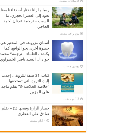
ربما ما زلنا نختار أصدقاءنا بعقلي
تعود إلى العصر الحجري، ما
السبب – ترجمة عدنان أحمد
الحاجي
‏يوم واحد مضت
أسنان مزروعة في المختبر هي
خطوة أخرى نحو الواقع، كما
يكشف العلماء – ترجمة* محمد
جواد آل السيد ناصر الخضراوي
‏يومين مضت
كتاب: 21 صفة للثروة… إجذب
إليك الثروة التي تستحقها –
“خلاصة الخلاصة-3” بقلم ماجد
علي المزين
حصار الزارة وفتحها (5) – بقلم
صادق علي القطري