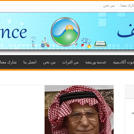
رك معنا
من نحن
وث أكاديمية
عدسة وريشة
من التراث
من نحن
اتصل بنا
شارك معنا
ص