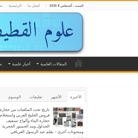
اتصل بنا
الرئيسية
شا
السبت , أغسطس 8 2026
المقالات العلمية
أخبار علمية
بح
الأخيرة
الأشهر
تعليقات
الوسوم
تاريخ نحت المكعبات من حجارة
فروش الخليج العربي واستخلا
حجارة البناء وألواح تسقيف
الجداول ومد الجسور الحجرية
ومنحوتات أخرى – بقلم عبد الرسول الغريافي