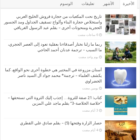
الأخيرة
الأشهر
تعليقات
الوسوم
تاريخ نحت المكعبات من حجارة فروش الخليج العربي
واستخلاص حجارة البناء وألواح تسقيف الجداول ومد الجسور
الحجرية ومنحوتات أخرى – بقلم عبد الرسول الغريافي
ربما ما زلنا نختار أصدقاءنا بعقلية تعود إلى العصر الحجري،
ما السبب – ترجمة عدنان أحمد الحاجي
‏يوم واحد مضت
أسنان مزروعة في المختبر هي خطوة أخرى نحو الواقع، كما
يكشف العلماء – ترجمة* محمد جواد آل السيد ناصر
الخضراوي
‏يومين مضت
كتاب: 21 صفة للثروة… إجذب إليك الثروة التي تستحقها –
“خلاصة الخلاصة-3” بقلم ماجد علي المزين
حصار الزارة وفتحها (5) – بقلم صادق علي القطري