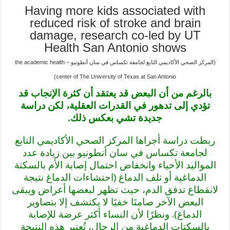
Having more kids associated with
reduced risk of stroke and brain
damage, research co-led by UT
Health San Antonio shows
(المركز الصحي الأكاديمي التابع لجامعة تكساس في سان أنطونيو – the academic health
center of The University of Texas at San Antonio)
بالرغم من أن البعض قد يعتقد أن كثرة الإنجاب قد
تؤدي إلى تدهور في القدرات العقلية، لكن دراسة
جديدة تشي بعكس ذلك.
ربطت دراسة أجراها المركز الصحي الأكاديمي التابع
لجامعة تكساس في سان أنطونيو بين زيادة عدد
المواليد الأحياء وانخفاض احتمال إصابة الأم بالسكتة
الدماغية أو تلف الدماغ (احتشاءات الدماغ نتيجة
لانقطاع تدفق الدم، حيث تظهر لبعضها أعراض ويبقى
البعض الآخر صامتَا خفيََا لا يكتشف إلا بتصاوير
الدماغ). ونظرًا لأن النساء أكثر عرضة للإصابة
بالسكتات الدماغية من الرجال، تُعتبر هذه النتيجة