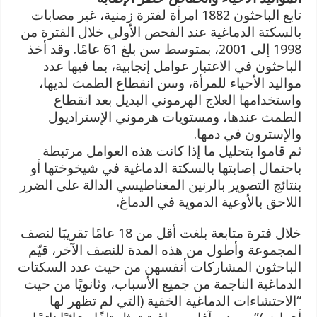
تابع الباحثون 1882 امرأة لفترة زمنية، غير مصابات
بالسكتة الدماغية عند الفحص الأولي خلال الفترة من
1998 إلى 2001، بمتوسط سن بلغ 61 عامًا. وقد أخذ
الباحثون في الاعتبار عوامل إنجابية، بما فيها عدد
مواليد الأحياء للمرأة، وسن انقطاع الطمث لديها،
واستخدامها العلاج الهرموني البديل بعد انقطاع
الطمث عندها، ومستويات هرموني الإستراديول
والإسترون في دمها.
ثم قاموا بتحليل ما إذا كانت هذه العوامل مرتبطة
باحتمال إصابتها بالسكتة الدماغية في شيخوختها أو
بنتائج التصوير بالرنين المغناطيسي الدالة على الضرر
اللاحق بالأوعية الدموية في الدماغ.
خلال فترة متابعة بلغت أقل من 18 عامًا تقريبََا لنصف
المجموعة وأطول من هذه المدة للنصف الآخر، قيّم
الباحثون المشاركات أنفسهن من حيث عدد السكتات
الدماغية الناجمة من جميع الأسباب، وثانويًا من حيث
“الاحتشاءات الدماغية الخفية (التي لم تظهر لها