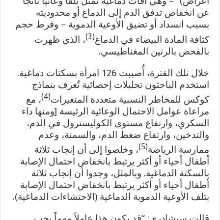
أعراض)” – وهي آفات دماغية تمثل تلفًا وعائيًا ناتجًا
عن انخفاض تدفق الدم إلى الدماغ أو محدوديته
بسبب انسداد أو تضيق الأوعية الدموية – وفرط حجم
(3)
كثافة المادة البيضاء في الدماغ
، الذي ظهرت
بالفحص بالرنين المغناطيسي.
خلال تلك الفترة، أُصيبت 126 امرأة بسكتات دماغية.
استخدم الباحثون تحليلات إحصائية تُعرف بنماذج
(4)
كوكس للمخاطر النسبية متعددة المتغيرات
، مع
مراعاة عوامل الاحتمال الوعائية الرئيسة [ومنها داء
السكري، وارتفاع مستوى الكوليسترول في الدم،
والتدخين، وارتفاع ضغط الدم، والسمنة، وعدم
(5)
ممارسة الرياضة
، وخلصوا إلى أن إنجاب ثلاثة
أطفال أحياء أو أكثر يرتبط بانخفاض احتمال الإصابة
بالسكتة الدماغية. وبالمثل، وجدوا أن إنجاب ثلاثة
أطفال أحياء أو أكثر يرتبط بانخفاض احتمال الإصابة
بتلف الأوعية الدموية الدماغية (الاحتشاءات الدماغية).
قالت سيشادري: “قد يكون هذا عاملاً مهماً يجب