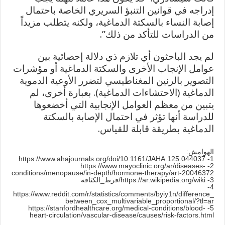
إدراجه في قوانين التنبؤ السريري الخاصة باحتمال
إصابة النساء بالسكتة الدماغية، ولكنه يتطلب مزيداً
من الدراسات للتأكد من ذلك”.
لم يجد الباحثون أي تلازم ذي دلالة إحصائية بين
عوامل الإنجاب الأخرى والسكتة الدماغية أو مؤشرات
التصوير بالرنين المغناطيسي لتضرر الأوعية الدموية
الدماغية (الاحتشاءات الدماغية). بعبارة أخرى، لم
يتبين من معظم العوامل الإنجابية التي أخضعوها
للدراسة أنها تؤثر في احتمال الإصابة بالسكتة
الدماغية بطريقة قابلة للقياس.
الهوامش:
1- https://www.ahajournals.org/doi/10.1161/JAHA.125.044037
2- https://www.mayoclinic.org/ar/diseases-
conditions/menopause/in-depth/hormone-therapy/art-20046372
3- https://ar.wikipedia.org/wiki/فرط_الكثافة
4-
https://www.reddit.com/r/statistics/comments/byiy1n/difference_
between_cox_multivariable_proportional/?tl=ar
5- https://stanfordhealthcare.org/medical-conditions/blood-
heart-circulation/vascular-disease/causes/risk-factors.html