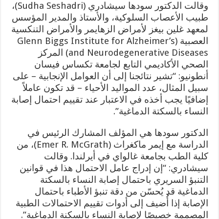
وقالت الدكتور سودها سيشادري (Sudha Seshadri)،
طبيب الأعصاب السلوكية، والأستاذ والمدير المؤسس
لمعهد غلين بيغز لأمراض الزهايمر والأمراض التنكسية
العصبية (Glenn Biggs Institute for Alzheimer’s
and Neurodegenerative Diseases) المركز
الصحي الأكاديمي التابع لجامعة تكساس فيسان
أنطونيو: “تشير نتائجنا إلى أن العوامل الإنجابية – على
سبيل المثال، عدد المواليد الأحياء – قد تكون عاملاً
إضافيًا يجب أخذه في الاعتبار عند تقييم احتمال إصابة
النساء بالسكتة الدماغية”.
الدكتور سودها هي المؤلف المشارك الرئيس في
الدراسة مع إيمر ماكغراث (Emer R. McGrath)، من
كلية الطب بجامعة غالواي في أيرلندا. وقالت
سيشادري: “إن إدراج عامل الاحتمال هذا في قوانين
التنبؤ السريري باحتمال إصابة النساء بالسكتة
الدماغية قد يُحسّن من دقة تنبؤ الأطباء باحتمال
الإصابة إذا أُضيف إلى أدوات تقييم الاحتمالات الطبية
المصممة خصيصًا لإصابة النساء بالسكنة الدماغية”.