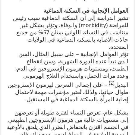
العوامل الإنجابية في السكتة الدماغية
تشير الدراسة إلى أن السكتة الدماغية سبب رئيس
للمراضة (morbidity) والوفاة، وتؤثر بشكل غير
متناسب في النساء، اللواتي يمثلن 57% من جميع
حالات الاصابة بالسكتة الدماغية في الولايات
المتحدة.
تؤثر العوامل الإنجابية – على سبيل المثال، السن
الذي تبدأ عنده الدورة الشهرية، وسن انقطاع
الطمث، ومستويات هرمون الإستروجين في الدم،
وعدد مرات الحمل، واستخدام العلاج الهرموني
(2)
البديل
– على إجمالي التعرض لهرمون الإستروجين
طوال حياتها، ولذلك تُعتبر مؤشرات مهمة لاحتمال
إصابة المرأة بالسكتة الدماغية في المستقبل.
بشكل عام، تعرض النساء لفترة طويلة أو تعرضهن
إلى مستويات عالية من هرمون الإستروجين الطبيعي
في الجسم اقترن بانخفاض الضرر الذي يلحق بالأوعية
الدموية الدقيقة في الدماغ لديهن. ومع ذلك، فإن