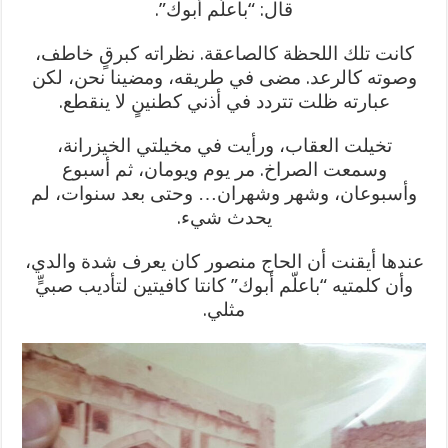
قال: “باعلّم أبوك”.
كانت تلك اللحظة كالصاعقة.
نظراته كبرقٍ خاطف،
وصوته كالرعد. مضى في طريقه، ومضينا نحن، لكن
عبارته ظلت تتردد في أذني كطنينٍ لا ينقطع.
تخيلت العقاب، ورأيت في مخيلتي الخيزرانة،
وسمعت الصراخ. مر يوم ويومان، ثم أسبوع
وأسبوعان، وشهر وشهران… وحتى بعد سنوات، لم
يحدث شيء.
عندها أيقنت أن الحاج منصور كان يعرف شدة والدي،
وأن كلمتيه “باعلّم أبوك” كانتا كافيتين لتأديب صبيٍّ
مثلي.