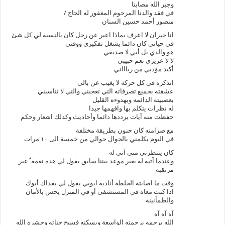
وجبر الله مصابنا
في فقد والدنا المرحوم المغفور له الحاج /
منصور أحمد حسين السنان
انا حيران لا اعرف بماذا اعبر عن رجل كان بالنسبة لي كل شئ
في حياتي كان دائما يشغل تفكيري ووقتي
هو والدي بل أبي لا صديقي
لا لا عزيزي نعم حبيبي
أكيد مؤدبي من رباااني
اتذكره في كل حركه لا يغيب عن بالي
عشقته بجميع تصرفاته التي تعجبني والتي لا تناسبني
بعصبيته الدائمه وبهدوءه القليل
له نظرات يتكلم بها وافهمها جيدا
حفظت منه آيات يرددها دائما وأحاديث وكذلك اشعار وحكم
مع صرامته كان حنون بطريقة مختلفة
في اليوم يكلمني بالجوال حوالي من خمسة الى ١٠ مرات
كان ينتظرني متى آتي له
وعندما آتيه له بغير موعد بيننا سابق يقول لي هذة نعمة ٌ غير
مرتقبه
وقت ما اصابته الجلطة أناديه ابويي يقول لي يفداك أبوك
اذا كنت معاه في المستشفى أو في المنزل يحس بالأمان
والطمأنينة
آه آه آه
الله يرحمه برحمته الواسعة ويسكنه فسيح جناته وحشره الله