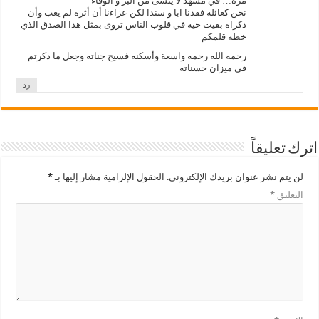
مرة… في مشهد لا ينسى من البر و الوفاء
نحن كعائلة فقدنا ابا و سندا لكن عزاءنا أن أثره لم يغب وأن
ذكراه بقيت حيه في قلوب الناس تروى بمثل هذا الصدق الذي
خطه قلمكم
رحمه الله رحمه واسعة وأسكنه فسيح جناته وجعل ما ذكرتم
في ميزان حسناته
رد
اترك تعليقاً
لن يتم نشر عنوان بريدك الإلكتروني.
الحقول الإلزامية مشار إليها بـ
*
التعليق
*