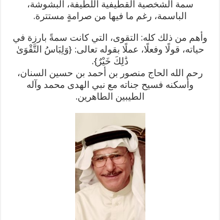
سمة الشخصية القطيفية اللطيفة، البشوشة،
الباسمة، رغم ما فيها من صرامةٍ مستترة.
وأهم من ذلك كله: التقوى، التي كانت سمةً بارزة في
حياته، قولًا وفعلًا، عملًا بقوله تعالى: {وَلِبَاسُ التَّقْوَىٰ
ذَٰلِكَ خَيْرٌ}.
رحم الله الحاج منصور بن أحمد بن حسين السنان،
وأسكنه فسيح جناته مع نبي الهدى محمد وآله
الطيبين الطاهرين.