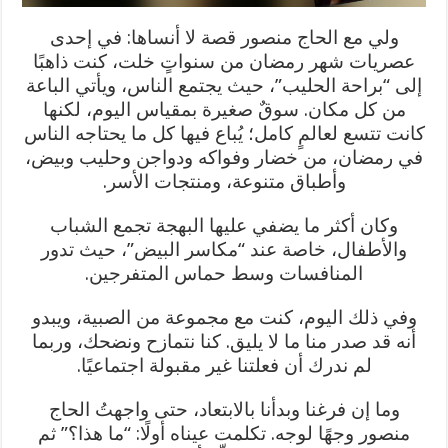
ولي مع الحاج منصور قصة لا أنساها:
في إحدى
عصريات شهر رمضان من سنواتٍ خلت، كنت ذاهبًا
إلى “براحة الحليب”، حيث يجتمع الناس، ويأتي الباعة
من كل مكان. سوقٌ صغيرة بمقياس اليوم، لكنها
كانت تتسع لعالمٍ كامل؛ يُباع فيها كل ما يحتاجه الناس
في رمضان، من خضار وفواكه ودواجن وحليب وبيض،
وأطباق متنوعة، ومنتجات الأسر.
وكان أكثر ما يضفي عليها البهجة تجمع الشباب
والأطفال، خاصة عند “مكاسر البيض”، حيث تدور
المنافسات وسط حماس المتفرجين.
وفي ذلك اليوم، كنت مع مجموعة من الصبية، ويبدو
أنه قد صدر منا ما لا يليق. كنا نتمازح ونضحك، وربما
لم ندرك أن فعلتنا غير مقبولة اجتماعيًا.
وما إن فرغنا وبدأنا بالابتعاد، حتى واجهتُ الحاج
منصور وجهًا لوجه.
تكلمت عيناه أولًا: “ما هذا؟” ثم