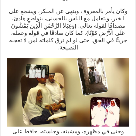
وكان يأمر بالمعروف وينهى عن المنكر، ويشجع على
الخير، ويتعامل مع الناس بالحسنى، بتواضعٍ هادئ،
مصداقًا لقوله تعالى: {وَعِبَادُ الرَّحْمَٰنِ الَّذِينَ يَمْشُونَ
عَلَى الْأَرْضِ هَوْنًا}. كما كان صادقًا في قوله وعمله،
جريئًا في الحق، حتى لو لم ترق كلماته لمن لا تعجبه
النصيحة.
وحتى في مظهره، ومشيته، وجلسته، حافظ على