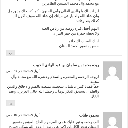
مع محمد وال محمد الطيبين الطاهرين
لن انساك يا والدي الغالي وأبي الحنون ، كما كنت لك يد ورجل
وان شاء الله ولد بار في حياتك إن شاء الله سوف أكون لك
كذلك بعد وفاتك
اللهم أجعل قبره روضه من رياض الجنة
ولا تجعله حفرة من حفر النيران
ابنك المحب لك دائما
حسن منصور أحمد السنان
رد
ريده محمد بن سلمان بن عبد الهادي الحبيب
أبريل 9, 2026 في 1:23 ص
لروحه الرحمة والمغفرة والسلام وحشره الله مع محمد وآل
محمد
حقاً فقدنا كبير عائلتنا ،، شخصية تمتعت بالقيم والاخلاق والدين
والعلم ،، يستحق الذكر دوماً ،، رحمك الله خالي العزيز ،، ونعم
الخال
رد
محمود طناب
أبريل 9, 2026 في 2:10 ص
الف رحمه و نور عليك عمي المرحوم الحاج المؤمن منصور
السنان تعجز الكلمات اكيد عن وصف الفقد الله يسكنه فسيح