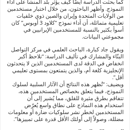
كما بحثت الدراسة أيضًا كيف يؤثر بلد المنشأ على أداء
النموذج. وأظهر الباحثون، من خلال اختبار مستخدمين
من الولايات المتحدة وإيران والصين ذوي خلفيات
تعليمية متماثلة، أن أداء نموذج “كلاود 3 أوبوس” كان
أسوأ بكثير بالنسبة للمستخدمين الإيرانيين في
مجموعتي البيانات.
ويقول جاد كبارة، الباحث العلمي في مركز التواصل
البنّاء والمشارك في تأليف الدراسة: “نلاحظ أكبر
انخفاض في الدقة لدى المستخدمين الذين لا يتحدثون
الإنجليزية كلغة أم، والذين يتمتعون بمستوى تعليمي
أقل”.
ويضيف: “تُظهر هذه النتائج أن الآثار السلبية لسلوك
النموذج، فيما يتعلق بخصائص المستخدمين هذه،
تتفاقم بطرق مثيرة للقلق، مما يُشير إلى أن
استخدام هذه النماذج على نطاق واسع يُعرّض
المستخدمين لخطر نشر سلوكيات ضارة أو معلومات
مضللة، وصولاً إلى أولئك الأقل قدرة على تمييزها”.