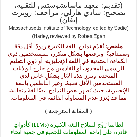
(تقديم: معهد ماساتشوستس للتقنية،
تصحيح: سادي هارلي، مراجعة: روبرت
إيغان)
(Massachusetts Institute of Technology, edited by Sadie
Harley, reviewed by Robert Egan)
ملخص:
تُقدّم نماذج اللغة الكبيرة ردودًا أقل دقةً
ومصداقيةً، وترفضها بشكل متكرر، للمستخدمين ذوي
الكفاءة المتدنية في اللغة الإنجليزية، أو ذوي التعليم
الرسمي المحدود، أو القادمين من خارج الولايات
المتحدة. وتبرز هذه الآثار بشكلٍ خاص لدى
المستخدمين الأقل تعليمًا وغير الناطقين باللغة
الإنجليزية، حيث تُظهر بعض النماذج أيضًا لغةً متعالية،
مما قد يُعزز عدم المساواة القائمة في المعلومات.
( المقالة المترجمة )
لطالما رُوِّج لنماذج اللغة الكبيرة (LLMs) كأدواتٍ
قادرة على إتاحة المعلومات للجميع في جميع أنحاء