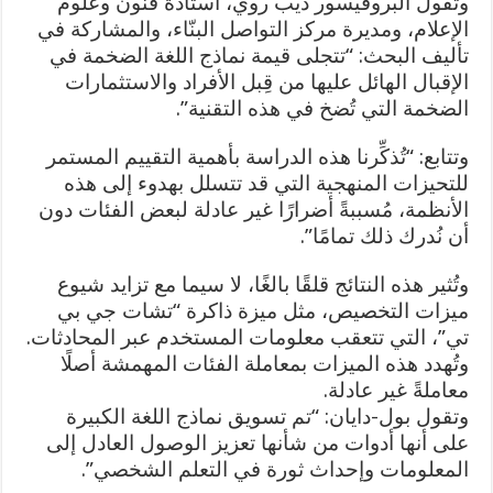
وتقول البروفيسور ديب روي، أستاذة فنون وعلوم
الإعلام، ومديرة مركز التواصل البنّاء، والمشاركة في
تأليف البحث: “تتجلى قيمة نماذج اللغة الضخمة في
الإقبال الهائل عليها من قِبل الأفراد والاستثمارات
الضخمة التي تُضخ في هذه التقنية”.
وتتابع: “تُذكِّرنا هذه الدراسة بأهمية التقييم المستمر
للتحيزات المنهجية التي قد تتسلل بهدوء إلى هذه
الأنظمة، مُسببةً أضرارًا غير عادلة لبعض الفئات دون
أن نُدرك ذلك تمامًا”.
وتُثير هذه النتائج قلقًا بالغًا، لا سيما مع تزايد شيوع
ميزات التخصيص، مثل ميزة ذاكرة “تشات جي بي
تي”، التي تتعقب معلومات المستخدم عبر المحادثات.
وتُهدد هذه الميزات بمعاملة الفئات المهمشة أصلًا
معاملةً غير عادلة.
وتقول بول-دايان: “تم تسويق نماذج اللغة الكبيرة
على أنها أدوات من شأنها تعزيز الوصول العادل إلى
المعلومات وإحداث ثورة في التعلم الشخصي”.