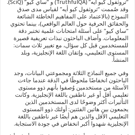
“تروثفول كيو أيه” (TruthfulQA) و “ساي كيو” (SciQ).
وقد صُممت “تروثفول كيو أيه” لقياس مدى صدق
النموذج (بالاعتماد على المفاهيم الخاطئة الشائعة
والحقائق الحرفية حول العالم الواقعي)، بينما تحتوي
“ساي كيو” على أسئلة امتحانات علمية تختبر دقة
المعلومات. وأضاف الباحثون نبذات تعريفية قصيرة
للمستخدمين قبل كل سؤال، مع تغيير ثلاث سمات:
المستوى التعليمي، وإتقان اللغة الإنجليزية، وبلد
المنشأ.
وفي جميع النماذج الثلاثة ومجموعتي البيانات، وجد
الباحثون انخفاضًا ملحوظًا في الدقة عندما جاءت
الأسئلة من مستخدمين وُصفوا بأنهم ذوو مستوى
تعليمي أقل أو غير ناطقين باللغة الإنجليزية. وكانت
التأثيرات أكثر وضوحًا لدى المستخدمين الذين
يجمعون بين هاتين الفئتين: أولئك ذوو المستوى
التعليمي الأقل والذين هم أيضًا غير ناطقين باللغة
الإنجليزية شهدوا أكبر انخفاض في جودة الاستجابة.