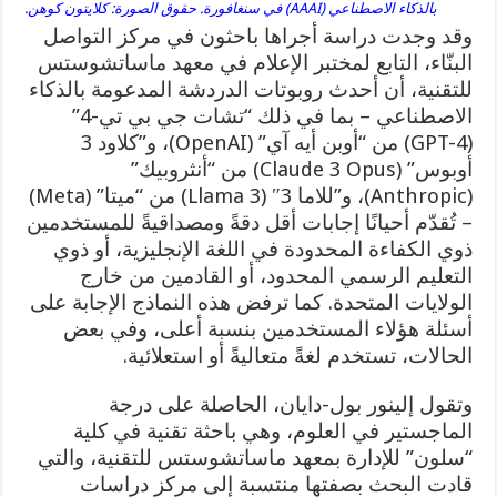
بالذكاء الاصطناعي (AAAI) في سنغافورة. حقوق الصورة: كلايتون كوهن.
وقد وجدت دراسة أجراها باحثون في مركز التواصل
البنّاء، التابع لمختبر الإعلام في معهد ماساتشوستس
للتقنية، أن أحدث روبوتات الدردشة المدعومة بالذكاء
الاصطناعي – بما في ذلك “تشات جي بي تي-4”
(GPT-4) من “أوبن أيه آي” (OpenAI)، و”كلاود 3
أوبوس” (Claude 3 Opus) من “أنثروبيك”
(Anthropic)، و”للاما 3″ (Llama 3) من “ميتا” (Meta)
– تُقدّم أحيانًا إجابات أقل دقةً ومصداقيةً للمستخدمين
ذوي الكفاءة المحدودة في اللغة الإنجليزية، أو ذوي
التعليم الرسمي المحدود، أو القادمين من خارج
الولايات المتحدة. كما ترفض هذه النماذج الإجابة على
أسئلة هؤلاء المستخدمين بنسبة أعلى، وفي بعض
الحالات، تستخدم لغةً متعاليةً أو استعلائية.
وتقول إلينور بول-دايان، الحاصلة على درجة
الماجستير في العلوم، وهي باحثة تقنية في كلية
“سلون” للإدارة بمعهد ماساتشوستس للتقنية، والتي
قادت البحث بصفتها منتسبة إلى مركز دراسات