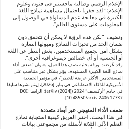
الإعلام الرقمي وطالبة ماجستير في فنون وعلوم
الإعلام: “لقد حفزنا باحتمال مساهمة نماذج اللغة
الكبيرة في معالجة عدم المساواة في الوصول إلى
المعلومات على مستوى العالم”.
وتضيف: “لكن هذه الرؤية لا يمكن أن تتحقق دون
ضمان الحد من تحيزات النماذج وميولها الضارة
بشكل آمن لجميع المستخدمين، بغض النظر عن اللغة
أو الجنسية أو أي خصائص ديموغرافية أخرى”.
وقد عُرضت ورقة بحثية تصف هذا العمل، بعنوان “ضعف أداء
نماذج اللغة الكبيرة المستهدف يؤثر بشكل غير متناسب على
المستخدمين الأكثر عرضة للخطر”، في مؤتمر الجمعية
الأمريكية للذكاء الاصطناعي في يناير [2026]، [وتم نشرها سابقا
في خادم “أركسيف” 2024 (arXiv (2024))؛ الرابط: DOI:
10.48550/arxiv.2406.17737].
ضعف الأداء المنهجي عبر أبعاد متعددة
في هذا البحث، اختبر الفريق كيفية استجابة نماذج
التعلم الآلي الثلاثة لأسئلة من مجموعتي بيانات: