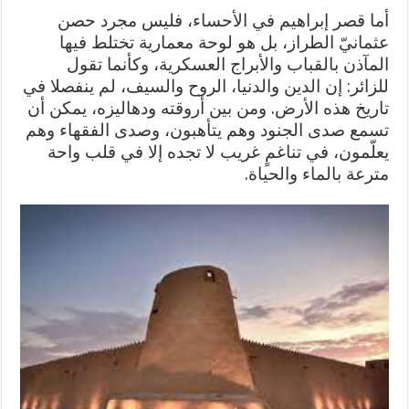
أما قصر إبراهيم في الأحساء، فليس مجرد حصن
عثمانيّ الطراز، بل هو لوحة معمارية تختلط فيها
المآذن بالقباب والأبراج العسكرية، وكأنما تقول
للزائر: إن الدين والدنيا، الروح والسيف، لم ينفصلا في
تاريخ هذه الأرض. ومن بين أروقته ودهاليزه، يمكن أن
تسمع صدى الجنود وهم يتأهبون، وصدى الفقهاء وهم
يعلّمون، في تناغمٍ غريب لا تجده إلا في قلب واحة
مترعة بالماء والحياة.