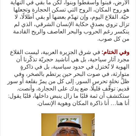
الأرض، فبنوا وأسقطوا وبنوا، لكن ما بقي في النهاية
هو روح المكان، الروح التي تسكن الحجارة وتجعلها
حيّة. القلاع اليوم، وإن تهدّم بعضها أو بقي أطلالًا، لا
تزال تروي بصدقٍ حكاية الإنسان الشرقي، الذي لم
ينكسر رغم الحروب والبحر العاصف والريح القادمة
من كل صوب.
وفي الختام:
في شرق الجزيرة العربية، ليست القلاع
مجرد آثار سياحية، بل هي أناشيد حجريّة تذكّرنا أن
الهوية لا تُختزل في حدود سياسية، بل في ذاكرةٍ
متوارثة، في صوت البحر حين يرتطم بالصخر، وفي
ظلّ نخلةٍ تحرس السور. إلى كل من يمرّ بقلعة أو سور
قديم: توقّف قليلًا. ضع يدك على الحجارة، وأنصت.
ستكتشف أن ثمة قلبًا ما زال ينبض داخلها، قلبًا يقول:
أنا هنا… أنا ذاكرة المكان وهوية الإنسان.