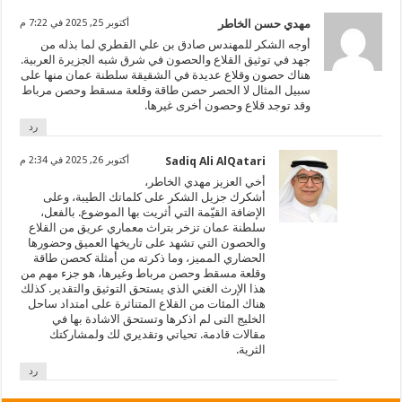
مهدي حسن الخاطر
أكتوبر 25, 2025 في 7:22 م
أوجه الشكر للمهندس صادق بن علي القطري لما بذله من
جهد في توثيق القلاع والحصون في شرق شبه الجزيرة العربية.
هناك حصون وقلاع عديدة في الشقيقة سلطنة عمان منها على
سبيل المثال لا الحصر حصن طاقة وقلعة مسقط وحصن مرباط
وقد توجد قلاع وحصون أخرى غيرها.
رد
Sadiq Ali AlQatari
أكتوبر 26, 2025 في 2:34 م
أخي العزيز مهدي الخاطر،
أشكرك جزيل الشكر على كلماتك الطيبة، وعلى
الإضافة القيّمة التي أثريت بها الموضوع. بالفعل،
سلطنة عمان تزخر بتراث معماري عريق من القلاع
والحصون التي تشهد على تاريخها العميق وحضورها
الحضاري المميز، وما ذكرته من أمثلة كحصن طاقة
وقلعة مسقط وحصن مرباط وغيرها، هو جزء مهم من
هذا الإرث الغني الذي يستحق التوثيق والتقدير. كذلك
هناك المئات من القلاع المتناثرة على امتداد ساحل
الخليج التى لم اذكرها وتستحق الاشادة بها في
مقالات قادمة. تحياتي وتقديري لك ولمشاركتك
الثرية.
رد