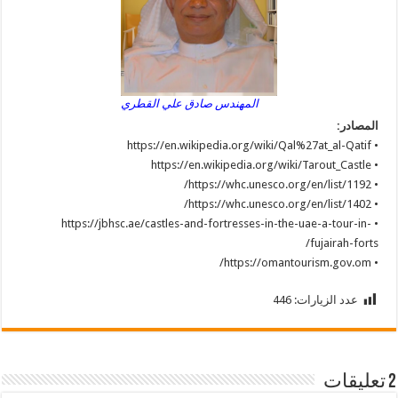
المهندس صادق علي القطري
المصادر:
• https://en.wikipedia.org/wiki/Qal%27at_al-Qatif
• https://en.wikipedia.org/wiki/Tarout_Castle
• https://whc.unesco.org/en/list/1192/
• https://whc.unesco.org/en/list/1402/
• https://jbhsc.ae/castles-and-fortresses-in-the-uae-a-tour-in-
fujairah-forts/
• https://omantourism.gov.om/
عدد الزيارات:
446
2 تعليقات