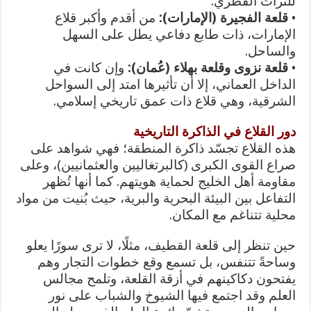
للتراث القطري.
•
قلعة الفجيرة (الإمارات):
من أقدم وأكبر قلاع
الإمارات، ذات طابع دفاعي يطل على السهل
والساحل.
•
قلعة نزوى وقلعة بهلاء (عُمان):
وإن كانت في
الداخل العماني، إلا أن تأثيرها امتد إلى السواحل
الشرقية، وهي قلاع ذات عمق تاريخي إسلامي.
دور القلاع في الذاكرة التاريخية
هذه القلاع تجسّد ذاكرة المنطقة؛ فهي شواهد على
صراع القوى الكبرى (كالبرتغاليين والعثمانيين)، وعلى
مقاومة أهل الخليج لحماية هويتهم. كما أنها تُظهر
التفاعل بين البيئة البحرية والبرية، حيث بُنيت من مواد
محلية تتناغم مع المكان.
حين تنظر إلى قلعة القطيف، مثلًا، لا ترى سورًا يعلو
وساحةً تتنفس، بل تسمع وقع خطوات التجار وهم
يفتحون دكاكينهم في أزقة القلعة، وتلمح مجالس
العلم وقد اجتمع فيها الشيوخ والشباب على نور