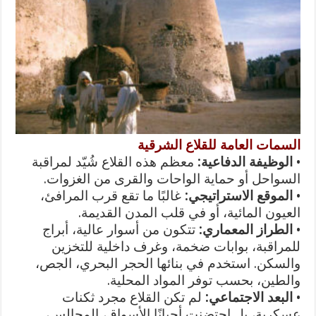
السمات العامة للقلاع الشرقية
•
الوظيفة الدفاعية:
معظم هذه القلاع شُيّد لمراقبة
السواحل أو حماية الواحات والقرى من الغزوات.
•
الموقع الاستراتيجي:
غالبًا ما تقع قرب المرافئ،
العيون المائية، أو في قلب المدن القديمة.
•
الطراز المعماري:
تتكون من أسوار عالية، أبراج
للمراقبة، بوابات ضخمة، وغرف داخلية للتخزين
والسكن. استخدم في بنائها الحجر البحري، الجص،
والطين، بحسب توفر المواد المحلية.
•
البعد الاجتماعي:
لم تكن القلاع مجرد ثكنات
عسكرية، بل احتضنت أحيانًا الأسواق، المجالس،