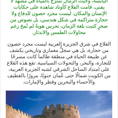
اليابسة، وحيث الرمال تمتزج بالمياه في مشهد لا
يفنى، قامت القلاع كأوتاد شاهدة على حكايات
الإنسان والمكان. ليست مجرد حصون للدفاع ولا
حجارة متراكمة في شكل هندسي، بل نصوص من
صخرٍ كتبت بلغة الزمان، تحرس هويةً لم تُمحَ رغم
محاولات الطمس والاندثار.
القلاع في شرق الجزيرة العربية ليست مجرد حصون
من حجارة، بل هي سجلٌّ معماري وتاريخي يكشف
عن طبيعة الحياة في منطقة طالما كانت مسرحًا
للتجارة، والبحر، والتحولات السياسية. تقع هذه القلاع
على امتداد الساحل الشرقي لشبه الجزيرة العربية،
من الكويت شمالًا حتى عُمان جنوبًا، مرورًا بالقطيف
والأحساء والبحرين وقطر والإمارات.