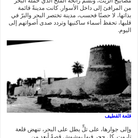
مصابيح الزيت، وتشمّ رائحة الملح الذي حمله البحر
من المرافئ إلى داخل الأسوار. كانت مدينةً قائمة
بذاتها، لا حصنًا فحسب، مدينة تختصر البحر والبرّ في
قلبها، تحفظ أسماء ساكنيها وتردد صدى أصواتهم إلى
اليوم.
قلعة القطيف
وإلى جوارها، على تلٍّ يطل على البحر، تنهض قلعة
تاروت. كل حجر فيها يوشوش قصةً أبعد من