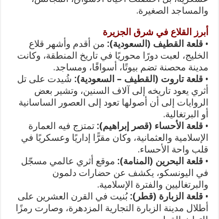
والمساجد الصغيرة.
أبرز القلاع في شرق الجزيرة
•
قلعة القطيف (السعودية):
من أقدم وأشهر قلاع
الخليج، لعبت دورًا محوريًا في تاريخ المنطقة، وكانت
مدينة محصنة تضم بيوتًا، أسواقًا، ومساجد.
•
قلعة تاروت (القطيف – السعودية):
شُيدت على تل
أثري يعود تاريخه إلى آلاف السنين، وتشير بعض
الروايات إلى أن أصولها تعود إلى العصور الساسانية
أو البرتغالية.
•
قلعة الأحساء (قصر إبراهيم):
تمتزج فيه العمارة
الإسلامية والعثمانية، وكان مقرًّا إداريًا وعسكريًا في
قلب واحة الأحساء.
•
قلعة البحرين (المنامة):
موقع أثري عالمي مسجّل
في اليونسكو، يكشف عن حضارات دلمون
والبرتغاليين والفترة الإسلامية.
•
قلعة الزبارة (قطر):
بُنيت في القرن العشرين على
أطلال مدينة الزبارة التجارية المزدهرة، وصارت رمزًا