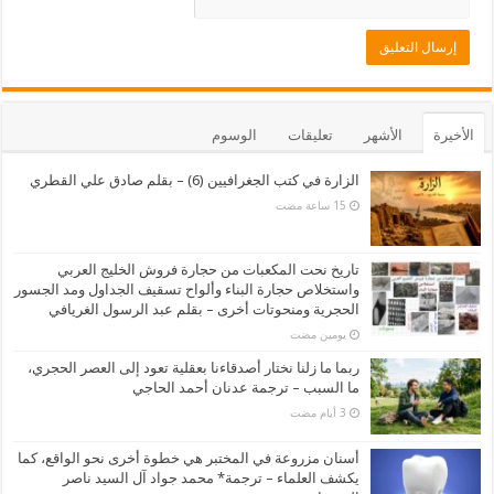
الأخيرة
الأشهر
تعليقات
الوسوم
الزارة في كتب الجغرافيين (6) – بقلم صادق علي القطري
تاريخ نحت المكعبات من حجارة فروش الخليج العربي
واستخلاص حجارة البناء وألواح تسقيف الجداول ومد الجسور
الحجرية ومنحوتات أخرى – بقلم عبد الرسول الغريافي
‏يومين مضت
ربما ما زلنا نختار أصدقاءنا بعقلية تعود إلى العصر الحجري،
ما السبب – ترجمة عدنان أحمد الحاجي
أسنان مزروعة في المختبر هي خطوة أخرى نحو الواقع، كما
يكشف العلماء – ترجمة* محمد جواد آل السيد ناصر