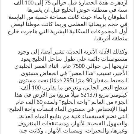
ازدهرت هدة الحضارة قبل حوالي 75 إلى 100 ألف
سنة في منطقة حوض الخليج قبل ان يغمرها
الطوفان بالماء حيث كانت مساحة خصبة من اليابسة
في حجم بريطانيا العظمى وربما كانت موطنا لبعض
أول المجموعات السكانية البشرية التي هاجرت خارج
منطقة أفريقيا.
وكذلك الأدلة الأثرية الحديثة تشير أيضا، إلى وجود
مستوطنات دائمة على طول ساحل الخليج يعود
تاريخها إلى حوالي 7500 عام. اثناء العصر الجليدي
الأخير، تسبب “هذا العصر” في انخفاض مستوى
المحيط بمقدار 90 مترًا (295 قدمًا) تحت مستوى
سطح البحر الحالي، وتعرض ما يقارب 100 ألف
كيلومتر مربع (62137 ميلًا مربع) من الأرض في هذا
الجزء من العالم “واحة الخليج” ولمدة 60 ألف عام
لهذا الإنخفاض في مستوى الماء فنشأت واحة الخليج
التي تضم فسيفساء غنية من ينابيع المياه العذبة،
والسهول الفيضية للأنهار، ومستنقعات المنغروف
وغيرها، والبحيرات، ومصبات الأنهار ، وكانت جنة