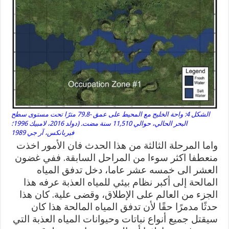
الشكل 4: واحة الخليج مع المحيط على عمق -79.8 مترًا تحت مستوى سطح
البحر الحالي، حوالي 11,510 سنة مضت. (دولد 2016، لامبيك 1996؛
فيربانكس، آر جي 1989
واما المرحلة الثالثة من هذا الحدث فان الأمور اخذت
منعطفا اكثر سوءا من المراحل السابقة. ففي غضون
العشر الى خمسه عشر عاما، دخل تدفق المياه
المالحة إلى أكبر نظام بيئي للمياه العذبة عرفه هذا
الجزء من العالم على الإطلاق، وقضى علية. كان هذا
حدثًا مدمرًا حقًا لأن تدفق المياه المالحة هذا كان
سيقتل جميع أنواع نباتات وحيوانات المياه العذبة التي