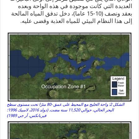
العديدة التي كانت موجودة في هذه الواحة وبعده
بعقد ونصف (10-15 عاما)، دخل تدفق المياه المالحة
إلى هذا النظام البيئي للمياه العذبة وقضى عليه.
الشكل 2: واحة الخليج مع المحيط على عمق -80 مترًا تحت مستوى سطح
البحر الحالي، حوالي 11,520 سنة مضت. (دولد 2016، لامبيك 1996؛
فيربانكس، آر جي 1989)