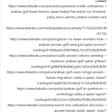
المصادر:
• https://www.linkedin.com/pulse/mesopotamia-cradle-civilizations-
arabian-gulf-basin-historic-qatari-ku8ye/?trk=article-ssr-frontend-
pulse_more-articles_related-content-card
•
https://www.linkedin.com/feed/update/urn:li:activity:71752622358149
61152/
• https://www.linkedin.com/pulse/glacier-ice-water-wonders-how-
arabian-persian-gulf-emerged-qatari-pscme/?
trackingId=XWdzphUZkW7N6QL7VoZPLQ%3D%3D
• https://www.linkedin.com/pulse/cradle-ancient-cultures-unveiling-
mysteries-arabian-gulf-qatari-g9eue/?
trackingId=ECgMbR%2BaN8CyJztU1oDevQ%3D%3D
• https://www.linkedin.com/pulse/arabian-gulf-oasis-refuge-ancient-
human-migrations-sadiq-a-qatari-2iqne/?
trackingId=epjRXCkG7OmB2Jr1U1sExA%3D%3D
• https://www.linkedin.com/pulse/arabian-gulf-its-prehistoric-
archeology-sadiq-a-qatari-iqyxe/?
trackingId=mBUZOao12JfkSENa7D08nQ%3D%3D
• https://www.linkedin.com/pulse/search-lost-civilizations-discovery-
ancient-human-under-qatari-1asie/?