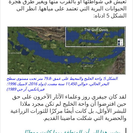
تعيش في شواطئها أو بالقرب منها ويغير طرق هجرة
الحيوانات البرية التي تعتمد على مياهها. انظر الى
الشكل 5 ادناه:
الشكل 5: واحة الخليج والمحيط على عمق -79.8 متر تحت مستوى سطح
البحر الحالي، حوالي 11,450 سنة مضت. (دولد 2016، لامبيك 1996؛
فيربانكس، آر جي 1989)
لقد كان جيفري روز وعلماء الآثار الآخرون على حق
حين افترضوا أن واحة الخليج لم تكن مجرد ملاذا
للبشر الأوائل، بل كانت أيضًا مركزًا للثورات الزراعية
والحضرية التي شكلت ماضينا القديم.
يشير هذا إلى أن المنطقة ربما كانت موطنًا