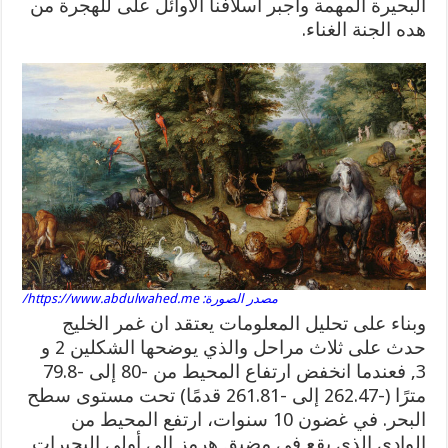
البحيرة المهمة وأجبر أسلافنا الأوائل على للهجرة من
هده الجنة الغناء.
مصدر الصورة: https://www.abdulwahed.me/
وبناء على تحليل المعلومات يعتقد ان غمر الخليج
حدث على ثلاث مراحل والذي يوضحها الشكلين 2 و
3, فعندما انخفض ارتفاع المحيط من -80 إلى -79.8
مترًا (-262.47 إلى -261.81 قدمًا) تحت مستوى سطح
البحر. في غضون 10 سنوات، ارتفع المحيط من
الوادي الذي يقع في مضيق هرمز إلى أولى البحيرات