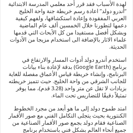
لهدة الأسباب فقد قرر أحد معلمي المدرسة الابتدائية
“أندرو دولد” اعادة رسم خريطة جنة واحة الخليج
العربي المفقودة وإعادة استكشافها، ولفهم كيفية
دعمها لتطورنا خلال الخمسين ألف عام الماضية
وبشكل أفضل مستفيدا من كل الأبحاث التي قدمها
علماء الاثار بالإضافة الى استخدام مزيجا من الأدوات
الحديثة.
استخدم أندرو دولد أدوات المسار والارتفاع في
برنامج (Google Earth) بدقة لإعادة بناء بيانات
البرنامج، وإنشاء خريطة قياس الأعماق مفصلة للغاية
للجانب الشرقي من واحة الخليج. حيث تتميز خريطته
بزيادات لا تقل عن متر واحد (3.28 قدم)، مما يوفر
تمثيلاً دقيقًا للتضاريس تحت الماء.
امتد طموح دولد إلى ما هو أبعد من مجرد الخطوط
الكنتورية بحيث يتجلى التكامل الفني مع صور الأقمار
الصناعية فقام دولد بجمع صور الأقمار الصناعية من
جميع أنحاء العالم بشكل فني باستخدام برنامج