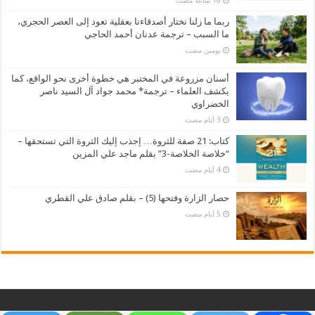
ربما ما زلنا نختار أصدقاءنا بعقلية تعود إلى العصر الحجري،
ما السبب – ترجمة عدنان أحمد الحاجي
‏يومين مضت
أسنان مزروعة في المختبر هي خطوة أخرى نحو الواقع، كما
يكشف العلماء – ترجمة* محمد جواد آل السيد ناصر
الخضراوي
كتاب: 21 صفة للثروة… إجذب إليك الثروة التي تستحقها –
“خلاصة الخلاصة-3” بقلم ماجد علي المزين
حصار الزارة وفتحها (5) – بقلم صادق علي القطري