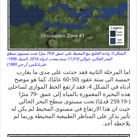
الشكل 3: واحة الخليج مع المحيط على عمق -79.8 مترًا تحت مستوى سطح
البحر الحالي، حوالي 11,510 سنة مضت. (دولد 2016، لامبيك 1996؛
فيربانكس، آر جي 1989)
اما المرحلة الثانية فقد حدثت على مدى ما يقارب
خمسة الى ستة عقود (50-60 عامًا)، كما هو موضح
أدناه في الشكل 4، فقد ارتفع الخط الموازي لساحلي
هذه البحيرة المغمورة بالمياه إلى عمق -79 مترًا
(-259.19 قدمًا) تحت مستوى سطح البحر الحالي
حيث ان هذا الارتفاع في مستوى المحيط لم يكن له
تأثير يذكر على المناظر الطبيعية المحيطة وربما لم
يلاحظه أحد.