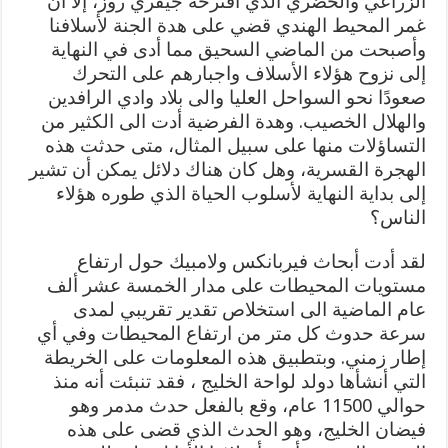
الزراعي والحضري الذي اقترحه جيفري روز، إلا أن
غمر المحيط الهندي قضي على هدة الجنة لأسلافنا
وأصبحت من الماضي السحيق مما أدى في النهاية
إلى نزوح هؤلاء الأسلاف واجبارهم على التحرك
صعودًا نحو السواحل العليا والى بلاد وادي الرافدين
والهلال الخصيب. وهدة الفرضية أدت الى الكثير من
التساؤلات منها على سبيل المثال، متى حدثت هذه
الهجرة القسرية، وهل كان هناك دلائل يمكن أن تشير
إلى بداية النهاية لأسلوب الحياة الذي طوره هؤلاء
الناس؟
لقد أدت أبحاث فيربانكس ولامبيك حول ارتفاع
مستويات المحيطات على مدار الخمسة عشر ألف
عام الماضية الى استخلاص تقدير تقريبي لمدى
سرعة حدوث كل متر من ارتفاع المحيطات وفي أي
إطار زمني. وبتطبيق هذه المعلومات على الخريطة
التي أنشأها دولد لواحة الخليج ، فقد تنبئت أنه منذ
حوالي 11500 عام، وقع بالفعل حدث مدمر وهو
فيضان الخليج، وهو الحدث الذي قضى على هذه