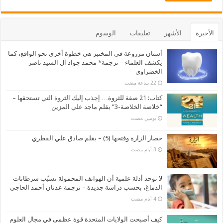
الأخيرة
الأشهر
تعليقات
الوسوم
أسنان مزروعة في المختبر هي خطوة أخرى نحو الواقع، كما
يكشف العلماء – ترجمة* محمد جواد آل السيد ناصر
الخضراوي
كتاب: 21 صفة للثروة… إجذب إليك الثروة التي تستحقها –
“خلاصة الخلاصة-3” بقلم ماجد علي المزين
‏يومين مضت
حصار الزارة وفتحها (5) – بقلم صادق علي القطري
لا توحد أدلة علمية أن الهواتف المحمولة تسبّب سرطانات
الدماغ، بحسب دراسة جديدة – ترجمة عدنان أحمد الحاجي
كيف أصبحت الولايات المتحدة قوة عظمى في مجال العلوم