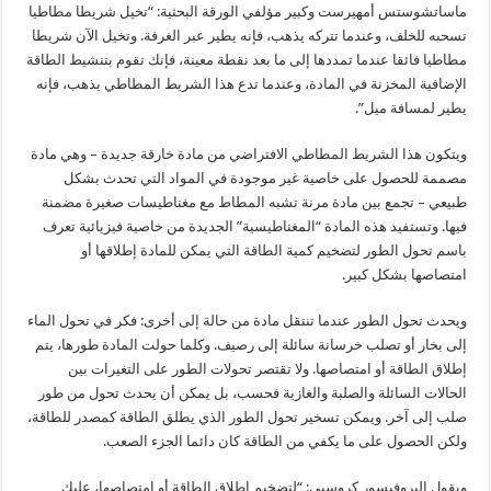
ماساتشوستس أمهيرست وكبير مؤلفي الورقة البحثية: “تخيل شريطا مطاطيا
تسحبه للخلف، وعندما تتركه يذهب، فإنه يطير عبر الغرفة. وتخيل الآن شريطا
مطاطيا فائقا عندما تمددها إلى ما بعد نقطة معينة، فإنك تقوم بتنشيط الطاقة
الإضافية المخزنة في المادة، وعندما تدع هذا الشريط المطاطي يذهب، فإنه
يطير لمسافة ميل”.
ويتكون هذا الشريط المطاطي الافتراضي من مادة خارقة جديدة – وهي مادة
مصممة للحصول على خاصية غير موجودة في المواد التي تحدث بشكل
طبيعي – تجمع بين مادة مرنة تشبه المطاط مع مغناطيسات صغيرة مضمنة
فيها. وتستفيد هذه المادة “المغناطيسية” الجديدة من خاصية فيزيائية تعرف
باسم تحول الطور لتضخيم كمية الطاقة التي يمكن للمادة إطلاقها أو
امتصاصها بشكل كبير.
ويحدث تحول الطور عندما تنتقل مادة من حالة إلى أخرى: فكر في تحول الماء
إلى بخار أو تصلب خرسانة سائلة إلى رصيف. وكلما حولت المادة طورها، يتم
إطلاق الطاقة أو امتصاصها. ولا تقتصر تحولات الطور على التغيرات بين
الحالات السائلة والصلبة والغازية فحسب، بل يمكن أن يحدث تحول من طور
صلب إلى آخر. ويمكن تسخير تحول الطور الذي يطلق الطاقة كمصدر للطاقة،
ولكن الحصول على ما يكفي من الطاقة كان دائما الجزء الصعب.
ويقول البروفيسور كروسبي: “لتضخيم إطلاق الطاقة أو امتصاصها، عليك