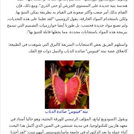
هندسة بنية جديدة على المستوى الجزيئي أو حتى الذري”. ومع ذلك، فإن
القيام بذلك أمر صعب وأكثر صعوبة في القيام به بطريقة يمكن التنبؤ بها.
ولكن باستخدام المواد الخارقة، يقول كروسبي: “لقد تغلبنا على هذه التحديات،
ولم نصنع مواد جديدة فحسب، بل طورنا أيضا خوارزميات التصميم التي تسمح
ببرمجة هذه المواد باستجابات محددة، مما يجعلها قابلة للتنبؤ بها”.
واستلهم الفريق بعض الاستجابات السريعة كالبرق التي شوهدت في الطبيعة:
كانغلاق عضة نبتة “فينوس” صائدة الذباب والنمل ذوات فخ الفك.
نبتة “فينوس” صائدة الذباب
ويقول اكسودونغ ليانغ، المؤلف الرئيسي للورقة البحثية، وهو حاليا أستاذ في
معهد هاربين للتكنولوجيا، في مدينة شنتشن في الصين الذي أكمل هذا البحث
أثناء عمله ما بعد الدكتوراه في جامعة ماساتشوستس أمهيرست: “لقد أخذنا