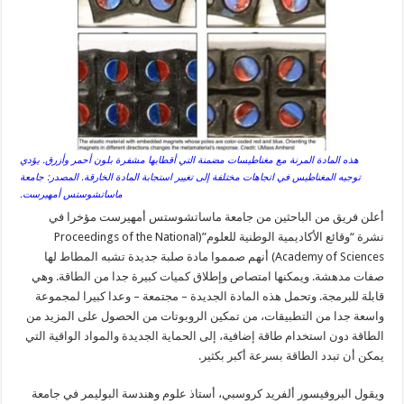
هذه المادة المرنة مع مغناطيسات مضمنة التي أقطابها مشفرة بلون أحمر وأزرق. يؤدي
توجيه المغناطيس في اتجاهات مختلفة إلى تغيير استجابة المادة الخارقة. المصدر: جامعة
ماساتشوستس أمهيرست.
أعلن فريق من الباحثين من جامعة ماساتشوستس أمهيرست مؤخرا في
نشرة “وقائع الأكاديمية الوطنية للعلوم”(Proceedings of the National
Academy of Sciences) أنهم صمموا مادة صلبة جديدة تشبه المطاط لها
صفات مدهشة. ويمكنها امتصاص وإطلاق كميات كبيرة جدا من الطاقة. وهي
قابلة للبرمجة. وتحمل هذه المادة الجديدة – مجتمعة – وعدا كبيرا لمجموعة
واسعة جدا من التطبيقات، من تمكين الروبوتات من الحصول على المزيد من
الطاقة دون استخدام طاقة إضافية، إلى الحماية الجديدة والمواد الواقية التي
يمكن أن تبدد الطاقة بسرعة أكبر بكثير.
ويقول البروفيسور ألفريد كروسبي، أستاذ علوم وهندسة البوليمر في جامعة