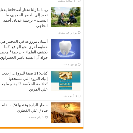
ربما ما زلنا نختار أصدقاءنا بعقلي
تعود إلى العصر الحجري، ما
السبب – ترجمة عدنان أحمد
الحاجي
‏يوم واحد مضت
أسنان مزروعة في المختبر هي
خطوة أخرى نحو الواقع، كما
يكشف العلماء – ترجمة* محمد
جواد آل السيد ناصر الخضراوي
‏يومين مضت
كتاب: 21 صفة للثروة… إجذب
إليك الثروة التي تستحقها –
“خلاصة الخلاصة-3” بقلم ماجد
علي المزين
حصار الزارة وفتحها (5) – بقلم
صادق علي القطري