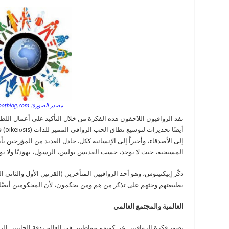
مصدر الصورة: gobarefootblog.com
نفذ الرواقيون اللاحقون هذه الفكرة من خلال التأكيد على أعمال اللط
أيضًا
إلى الأصدقاء، وأخيراً إلى الإنسانية ككل. جادل العديد من المؤرخين ب
المسيحية، حيث لا يوجد، حسب القديس بولس، الرسول، يهوديًا ولا يونانيًا، 
ذكّر إبيكتيتوس، وهو أحد الرواقيين المتأخرين (القرنين الأول والثاني ا
بطبيعتهم وحثهم على تذكر من هم ومن يحكمون، لأن المحكومين أيضًا 
العالمية والمجتمع العالمي
تصور فكرة الرواقيين عن كونهم مواطنين في العالم بدقة الجانبين ال