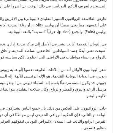
المستخدم لتعريف الذكور اليونانيين في ذلك الوقت. بل أصروا على أن 
عارض الفلاسفة الرواقيون التمييز التقليدي (اليوناني) بين الإغريق 
على أنفسهم، مما يعني ضمنيًا أن بوليس
بوليس (Polis)، والجمع (poleis)، حرفياً “المدينة” باللغة اليونانية.
في اليونان القديمة، كانت تشير في الأصل إلى مركز مدينة إداري ودين
أصبحت تعني أيضًا جسد المواطنين الخاضعين لسلطة المدينة. وأعاق الإس
بالزواج من نساء مواطنات في الأراضي التي احتلوها، لكن سياسته قو
شعر اليونانيون الأوائل أنه من إملاءات الطبيعة نفسها (أو عناية زيو
زيوس، في الديانة اليونانية القديمة، هو الإله الرئيسي للآلهة، إله ال
جوبيتر. قد يكون اسمه مرتبطًا باسم إله السماء ديوس من الهندوسية ا
مرسل الرعد والبرق والمطر والرياح، وكان سلاحه التقليدي هو الصاعق
الآلهة والبشر.
جادل الرواقيون، على العكس من ذلك، بأن جميع الناس يشتركون في
الواحد، وبالتالي، فإن الحكيم الرواقي الحقيقي ليس مواطنًا في أي دو
القرنين الرابع والثالث قبل الميلاد) الافتراض اليوناني لتفوقهم العرقي
منظور فلسفي.