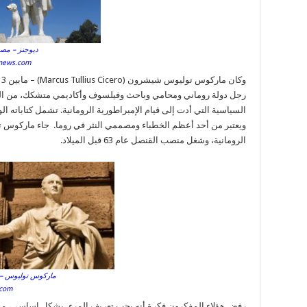
ديوجنز – مصد
hnews.com
رجل دولة روماني ومحامي وباحث وفيلسوف وأكاديمي متشكك، من الذين
السياسية التي أدت إلى قيام الإمبراطورية الرومانية. تشمل كتاباته ا
ويعتبر من أحد أعظم الخطباء ومصممي النثر في روما. جاء ماركوس تو
الرومانية، وشغل منصب القنصل عام 63 قبل الميلاد.
ماركوس توليوس – 
.com
رفض هؤلاء المفكرون فكرة أنه يجب تعريف المرء، بشكل اساسي، من خل