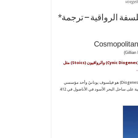
فلسفة الرواقية – ترجمة*
Cosmopolitani
من بين المؤيدين الأوائل للكوزموبوليتانية كل من ديوجنز المتهكم (Cynic Diogenes) والرواقيون (Stoics) مثل
ديوجنز (Diogenes)، المعروف أيضًا باسم ديوجنز المتهكم (Diogenes the Cynic) هو فيلسوف يونانيً وأحد مؤسسي
الفلسفة التهكمية (Cynic). ولد ديوجنز في سينوب وهي مستعمرة أيونية على ساحل البحر الأسود في الأناضول في 412