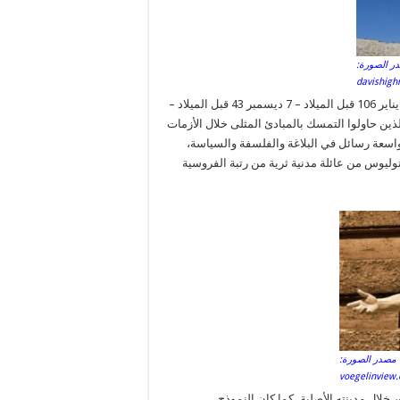
ر الصورة:
davishig
وكان ماركوس توليوس شيشرون (Marcus Tullius Cicero) – مابين 3 يناير 106 قبل الميلاد – 7 ديسمبر 43 قبل الميلاد –
 حاولوا التمسك بالمبادئ المثلى خلال الأزمات
لواسعة رسائل في البلاغة والفلسفة والسياسة،
ليوس من عائلة مدنية ثرية من رتبة الفروسية
مصدر الصورة:
voegelinview
ال مدينته الأصلية، كما كان النموذج