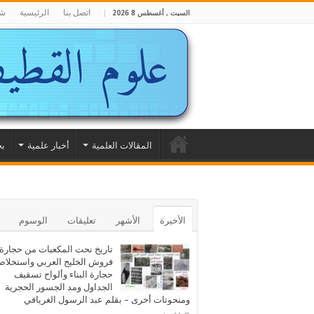
اتصل بنا
الرئيسية
شا
السبت , أغسطس 8 2026
المقالات العلمية
أخبار علمية
بح
الأخيرة
الأشهر
تعليقات
الوسوم
تاريخ نحت المكعبات من حجارة
فروش الخليج العربي واستخلا
حجارة البناء وألواح تسقيف
الجداول ومد الجسور الحجرية
ومنحوتات أخرى – بقلم عبد الرسول الغريافي