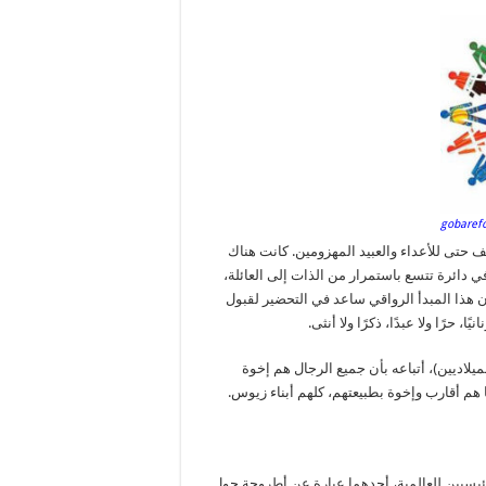
ف حتى للأعداء والعبيد المهزومين. كانت هناك
 تحذيرات لتوسيع نطاق الحب الرواقي المميز للذات (oikeiōsis) في دائرة تتسع باستمرار من الذات إلى العائلة،
أن هذا المبدأ الرواقي ساعد في التحضير لقبول
حرًا ولا عبدًا، ذكرًا ولا أنثى.
لميلاديين)، أتباعه بأن جميع الرجال هم إخوة
هم أقارب وإخوة بطبيعتهم، كلهم أبناء زيوس.
رئيسيين للعالمية، أحدهما عبارة عن أطروحة حول