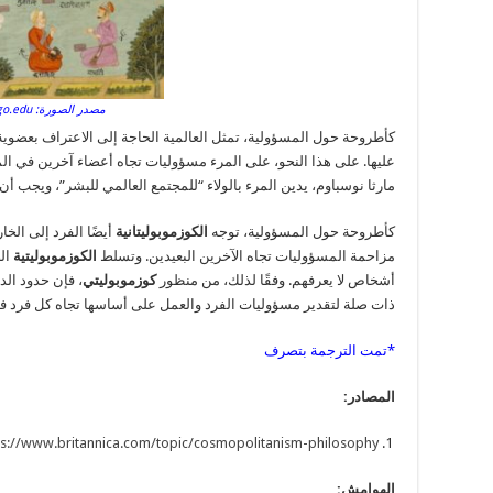
مصدر الصورة: lib.uchicago.edu
كأطروحة حول المسؤولية، تمثل العالمية الحاجة إلى الاعتراف بعضوية
عليها. على هذا النحو، على المرء مسؤوليات تجاه أعضاء آخرين في الم
مارثا نوسباوم، يدين المرء بالولاء “للمجتمع العالمي للبشر”، ويجب أن 
كأطروحة حول المسؤولية، توجه
الكوزموبوليتانية
أيضًا الفرد إلى الخا
مزاحمة المسؤوليات تجاه الآخرين البعيدين. وتسلط
الكوزموبوليتية
الض
أشخاص لا يعرفهم. وفقًا لذلك، من منظور
كوزموبوليتي
، فإن حدود ال
ذات صلة لتقدير مسؤوليات الفرد والعمل على أساسها تجاه كل فرد في
*تمت الترجمة بتصرف
المصادر:
ps://www.britannica.com/topic/cosmopolitanism-philosophy
الهوامش: