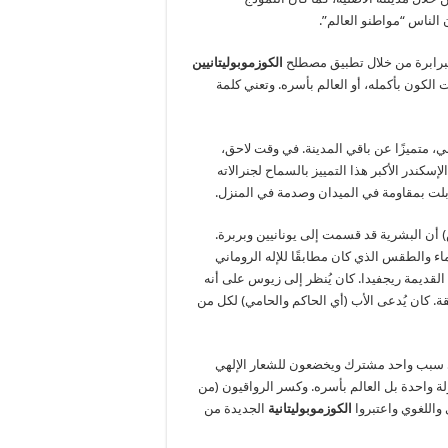
الناس “مواطنو العالم”.
والبرابرة من خلال تطبيق مصطلح
الكوزموبوليتانيين
 (Polis)، أو دولة المدينة، كانت الكون بأكمله، أو العالم بأسره. وتعني كلمة
ي، متميزًا عن باقي المدينة. في وقت لاحق،
كندر الأكبر هذا التمييز بالسماح لجنرالاته
بلت بمقاومة في الميدان وصدمة في المنزل.
س) أن البشرية قد قسمت إلى يونانيين وبربرة.
سماء والطقس الذي كان مطابقًا للإله الروماني
لقديمة ريجفيدا. كان يُنظر إلى زيوس على أنه
ة. كان يُدعى الأب (أي الحاكم والحامي) لكل من
 سبب واحد مشترك ويخضعون للشعار الإلهي
لة واحدة بل العالم بأسره. وكسر الرواقيون (من
 واللغوي واعتبروا
الكوزموبوليتانية
الجديدة من