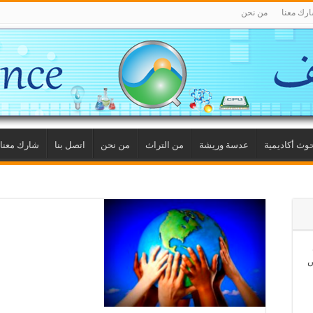
رك معنا
من نحن
وث أكاديمية
عدسة وريشة
من التراث
من نحن
اتصل بنا
شارك معنا
ص