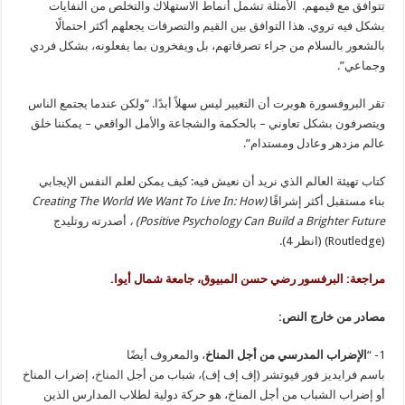
تتوافق مع قيمهم. الأمثلة تشمل أنماط الاستهلاك والتخلص من النفايات
بشكل فيه تروي. هذا التوافق بين القيم والتصرفات يجعلهم أكثر احتمالًا
بالشعور بالسلام من جراء تصرفاتهم، بل ويفخرون بما يفعلونه، بشكل فردي
وجماعي”.
تقر البروفسورة هوبرت أن التغيير ليس سهلاً أبدًا. “ولكن عندما يجتمع الناس
ويتصرفون بشكل تعاوني – بالحكمة والشجاعة والأمل الواقعي – يمكننا خلق
عالم مزدهر وعادل ومستدام”.
كتاب تهيئة العالم الذي نريد أن نعيش فيه: كيف يمكن لعلم النفس الإيجابي
بناء مستقبل أكثر إشراقًا
(
Creating The World We Want To Live In: How
Positive Psychology Can Build a Brighter Future)
،
أصدرته روتليدج
(Routledge) (انظر 4).
مراجعة: البرفسور رضي حسن المبيوق، جامعة شمال أيوا.
مصادر من خارج النص:
1- “
الإضراب المدرسي من أجل المناخ
، والمعروف أيضًا
باسم فرايديز
فور
فيوتشر (إف إف إف)، شباب من أجل
المناخ
، إضراب المناخ
أو إضراب الشباب من أجل المناخ، هو حركة دولية لطلاب المدارس الذين