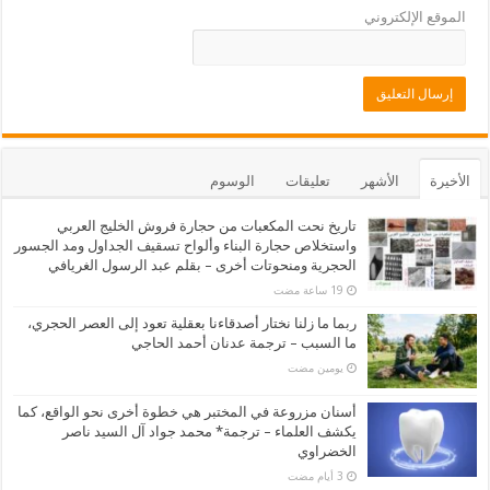
الموقع الإلكتروني
الأخيرة
الأشهر
تعليقات
الوسوم
تاريخ نحت المكعبات من حجارة فروش الخليج العربي
واستخلاص حجارة البناء وألواح تسقيف الجداول ومد الجسور
الحجرية ومنحوتات أخرى – بقلم عبد الرسول الغريافي
ربما ما زلنا نختار أصدقاءنا بعقلية تعود إلى العصر الحجري،
ما السبب – ترجمة عدنان أحمد الحاجي
‏يومين مضت
أسنان مزروعة في المختبر هي خطوة أخرى نحو الواقع، كما
يكشف العلماء – ترجمة* محمد جواد آل السيد ناصر
الخضراوي