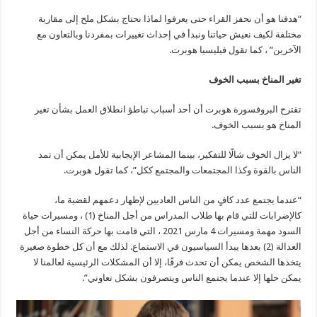
“هدفنا هو أن نحفز القراء حتى يعرفوا لماذا نحتاج بشكل ملح إلى مقاربة
مختلفة لكيف نعيش حياتنا ونبدأ في إحداث تغييرات بمفردنا وبالتعاون مع
الآخرين” ، كما تقول فيليسيا هوبرت.
تغير المناخ بسبب الخوف
تقترح البروفسورة هوبرت أن أحد أسباب تباطؤ انطلاق العمل بشأن تغير
المناخ هو بسبب الخوف.
“لا يزال الخوف شالًا للتفكير، بينما المشاعر الإيجابية للأمل يمكن أن تمد
الناس بالقوة وكذا المجتمعات والمجتمع ككل”، كما تقول هوبرت.
“عندما يجتمع عدد كافٍ من الناس العاديين لإظهار دعمهم لقضية ما،
كالإضرابات للتي قام بها طلاب المدراس من أجل المناخ (1) ، ومسيرات حياة
السود مهمة ومسيرات 4 مارس 2021 ، التي قامت بها حركة النساء من أجل
العدالة (2) بعدها يبدأ السياسيون في الاستماع. لذلك مع أن كل خطوة صغيرة
يتخذها الشخص يمكن أن تحدث فرقًا، إلا أن المشكلات الرئيسية لعالمنا لا
يمكن حلها إلا عندما يجتمع الناس ويتصرفون بشكل تعاوني”.