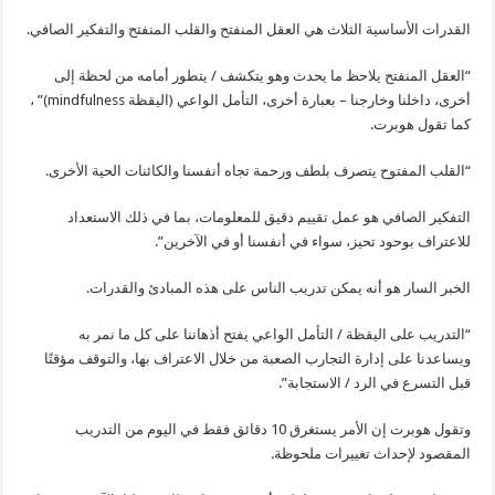
القدرات الأساسية الثلاث هي العقل المنفتح والقلب المنفتح والتفكير الصافي.
“العقل المنفتح يلاحظ ما يحدث وهو يتكشف / يتطور أمامه من لحظة إلى
أخرى، داخلنا وخارجنا – بعبارة أخرى، التأمل الواعي (اليقظة mindfulness)” ،
كما تقول هوبرت.
“القلب المفتوح يتصرف بلطف ورحمة تجاه أنفسنا والكائنات الحية الأخرى.
التفكير الصافي هو عمل تقييم دقيق للمعلومات، بما في ذلك الاستعداد
للاعتراف بوحود تحيز، سواء في أنفسنا أو في الآخرين”.
الخبر السار هو أنه يمكن تدريب الناس على هذه المبادئ والقدرات.
“التدريب على اليقظة / التأمل الواعي يفتح أذهاننا على كل ما نمر به
ويساعدنا على إدارة التجارب الصعبة من خلال الاعتراف بها، والتوقف مؤقتًا
قبل التسرع في الرد / الاستجابة”.
وتقول هوبرت إن الأمر يستغرق 10 دقائق فقط في اليوم من التدريب
المقصود لإحداث تغييرات ملحوظة.