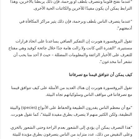
“عندما نفتح قلوبنا ونتصرف بلطف أو ورحمة، فإن ذلك يربطنا بالآخرين، وهذا
الترابط يمكن أن يكون مفيدًا للآخرين والكائنات الحية الأخرى.
“عندما يتصرف الناس بلطف وبرحمة، فإن ذلك يثير مراكز المكافأة في
أدمغتهم”.
تقول البروفسورة هوبرت إن التفكير الصافي يساعدنا على اتخاذ قرارات
مستنيرة، “القدرة التي كانت ولا زالت هامة جدًا خلال جائحة كوفيد وهي مفتاح
للتعرف على الأخبار الزائفة والمعلومات المضللة – حيث لا أحد منا يحب أن
نشعر أننا مخدعون”.
كيف يمكن أن تتوافق قيمنا مع تصرفاتنا
تقول البروفسورة هوبرت إن هناك العديد من الأمثلة على كيف تتوافق قيمنا
مع تصرفاتنا في مواقف الناس وسلوكياتهم تجاه البيئة.
“مع أن معظم الناس يقدرون الطبيعة والحفاظ على الأنواع (species) والبيئة
النظيفة، ولكن الكثير منهم لا يتصرف بطرق مفيدة للبيئة”، كما تقول هوبرت.
“هذا التصرف يمكن أن يؤدي إلى الشعور بعدم الراحة وحتى الشعور بالخزي.
وعلى النقيض من ذلك، عدد متزايد من الناس يتصرفون بطرق مؤيدة للبيئة