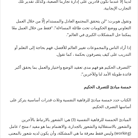
لدينا إلا عندما نكون قادرين على إدارة تجاربنا الصعبة، وكذلك تقدير تلك
التجارب الإيجابية.
وتقول هوبرت: “لن يتحقق المجتمع العادل والمستدام إلّا من خلال العمل
التعاوني ووضع الحكومات تحت طائلة المساءلة”. “فقط من خلال العمل معًا
يمكننا حل المشكلات الكبرى في العالم”.
إذا أراد الناس والمجموعات تغيير العالم للأفضل، فهم بحاجة إلى التعلم أو
التدريب على كيف يتصرفون بحكمة ، كما تقول.
“التصرف الحكيم هو فهم مدى تعقيد الوضع واختيار والعمل بما يحقق أكبر
فائدة طويلة الأمد لنا وللآخرين”.
خمسة مبادئ للتصرف الحكيم
الكتاب حدد خمسة مبادئ للرفاهية النفسية وثلاث قدرات أساسية يتركز على
أساسها التصرف الحكيم.
المبادئ الخمسة للرفاهية النفسية (3) هي: الشعور بالارتباط بالآخرين
والشعور بالاستقلالية والشعور بالجدارة، والاهتمام بما هو مفيد / منتج / عامل
(working) وليس فقط معرفة ما هي المشكلة، وأن يكون لديه شعور بالمعنى.