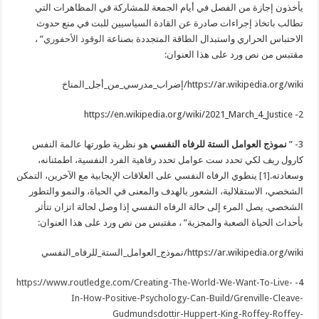
يأخذون إجازة من الفصل في أيام الجمعة للمشاركة في المظاهرات التي
تطالب باتخاذ إجراءات صادرة عن القادة السياسيين للبت في منع حدوث
الاحتباس الحراري واستبدال الطاقة المتجددة بصناعة
الوقود الأحفوري
” ،
مقتبس من نص ورد على هذا العنوان:
https://ar.wikipedia.org/wiki/إضراب_مدرسي_من_أجل_المناخ
2- https://en.wikipedia.org/wiki/2021_March_4_Justice
3- ”
نموذج العوامل الستة للرفاه النفسي
هو نظرية طورتها عالمة النفس
كارول ريف لكي تحدد ست عوامل تحدد
رفاهية
الفرد النفسية، اطمئنانه،
وسعادته.
[1]
ينطوي الرفاه النفسي على العلاقات الإيجابية مع الآخرين، التمكن
الشخصي، الاستقلالية، الشعور بالهدف والمعنى في الحياة، والنمو والتطور
الشخصي. يصل المرء إلى حالة الرفاه النفسي إذا وصل لحالة اتزان تتأثر
بأحداث الحياة الصعبة والمجزية” ، مقتبس من نص ورد على هذا العنوان:
https://ar.wikipedia.org/wiki/نموذج_العوامل_الستة_للرفاه_النفسي
https://www.routledge.com/Creating-The-World-We-Want-To-Live-
4-
In-How-Positive-Psychology-Can-Build/Grenville-Cleave-
Gudmundsdottir-Huppert-King-Roffey-Roffey-