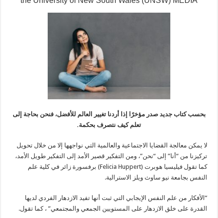
the University of New South Wales (UNSW) MEDIA
بحسب كتاب جديد صدر مؤخرًا إذا أردنا تغيير العالم للأفضل، فنحن بحاجة إلى
تعلم كيف نتصرف بحكمة.
لا يمكن معالجة القضايا الاجتماعية والعالمية التي نواجهها إلا من خلال تحويل
تركيزنا من “أنا” إلى “نحن”، ومن التفكير قصير الأمد إلى التفكير طويل الأمد،
كما تقول فيليسيا هوبرت (Felicia Huppert) برفسورة زائر في كلية علم
النفس بجامعة نيو ساوث ويلز الاسترالية.
“الأفكار من علم النفس الإيجابي التي ثبت أنها تفيد الازدهار الفردي لديها
القدرة على خلق الازدهار على المستويين الجمعي والمجتمعي” ، كما تقول.