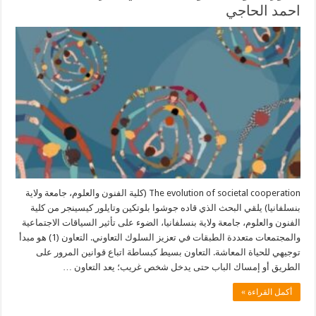
احمد الحاجي
The evolution of societal cooperation (كلية الفنون والعلوم، جامعة ولاية
بنسلفانيا) يلقي البحث الذي قاده جوشوا بلوتكين وتايلور كيسينجر من كلية
الفنون والعلوم، جامعة ولاية بنسلفانيا، الضوء على تأثير السياقات الاجتماعية
والمجتمعات متعددة الطبقات في تعزيز السلوك التعاوني. التعاون (1) هو مبدأ
توجيهي للحياة المعاشة. التعاون بسيط كبساطة اتباع قوانين المرور على
الطريق أو إمساك الباب حتى يدخل شخص غريب؛ يعد التعاون …
أكمل القراءة »