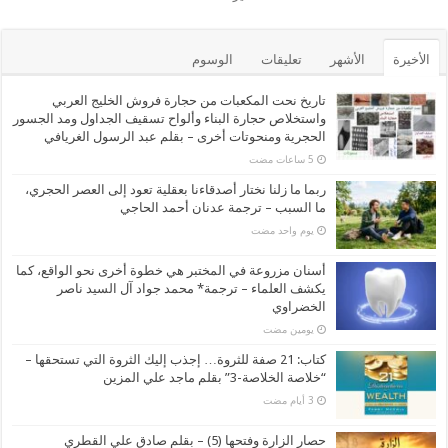
الأخيرة
الأشهر
تعليقات
الوسوم
تاريخ نحت المكعبات من حجارة فروش الخليج العربي
واستخلاص حجارة البناء وألواح تسقيف الجداول ومد الجسور
الحجرية ومنحوتات أخرى – بقلم عبد الرسول الغريافي
ربما ما زلنا نختار أصدقاءنا بعقلية تعود إلى العصر الحجري،
ما السبب – ترجمة عدنان أحمد الحاجي
‏يوم واحد مضت
أسنان مزروعة في المختبر هي خطوة أخرى نحو الواقع، كما
يكشف العلماء – ترجمة* محمد جواد آل السيد ناصر
الخضراوي
‏يومين مضت
كتاب: 21 صفة للثروة… إجذب إليك الثروة التي تستحقها –
“خلاصة الخلاصة-3” بقلم ماجد علي المزين
حصار الزارة وفتحها (5) – بقلم صادق علي القطري