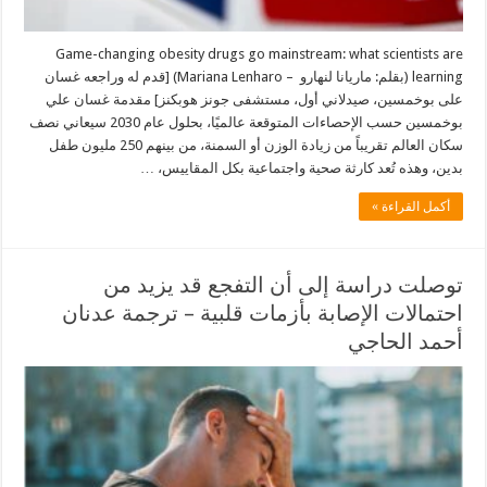
Game-changing obesity drugs go mainstream: what scientists are
learning (بقلم: ماريانا لنهارو – Mariana Lenharo) [قدم له وراجعه غسان
على بوخمسين، صيدلاني أول، مستشفى جونز هوبكنز] مقدمة غسان علي
بوخمسين حسب الإحصاءات المتوقعة عالميًا، بحلول عام 2030 سيعاني نصف
سكان العالم تقريباً من زيادة الوزن أو السمنة، من بينهم 250 مليون طفل
بدين، وهذه تُعد كارثة صحية واجتماعية بكل المقاييس، …
أكمل القراءة »
توصلت دراسة إلى أن التفجع قد يزيد من
احتمالات الإصابة بأزمات قلبية – ترجمة عدنان
أحمد الحاجي