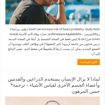
Grief can increase risk of heart problems, study finds (بقلم: نيرانجانا
رجالاكشيمي – Niranjana Rajalakshmi) قد تحدُث وفاة لأحد الأحباء (loved
ones) ضررًا فادحًا ليس فقط في الصحة النفسية بل أيضًا في الصحة البدنبة.
درس باحثون من جامعة أريزونا تأثير التفجع(1) في وظائف القلب ووجدوا أن
التفجع الشديد يمكن أن يسبب ارتفاعًا ملحوظًا في ضغط الدم. تشير النتائج
إلى أن …
أكمل القراءة »
لماذا لا يزال الإنسان يستخدم الذراعين والقدمين
وأعضاء الجسم الأخرى لقياس الأشياء – ترجمة*
حسن المرهون