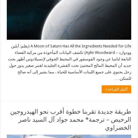
A Moon of Saturn Has All the Ingredients Needed for Life (بقلم: أيلين
وودوارد – Aylin Woodward) تكشف البيانات المأخوذة من مركبة الفضاء
التابعة لناسا عن وجود الفوسفور في المحيط الجوفي لإنسيلادوس أظهر بحث
جديد أن المحيط المالح المختبئ تحت القشرة الجليدية لقمر صغير يدور حول
زحل يحتوي على جميع اللبنات الأساسية للحياة ، مما يشير إلى أنه صالح
للسكن. …
أكمل القراءة »
طريقة جديدة تقربنا خطوة أقرب نحو الهيدروجين
الرخيص – ترجمة* محمد جواد آل السيد ناصر
الخضراوي