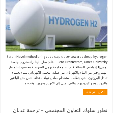
Novel method brings us a step closer towards cheap hydrogen (Sara-
Lena Brännström, Umea University – بقلم: سارا-لينا برانستروم، جامعة
يومي[1]) ملخص المقالة: قام باحثو جامعة يومي السويدية بتحسين إنتاج غاز
الهيدروجين من الماء والكهرباء، عبر عملية التحليل الكهربائي للماء بغشاء
تبادل البروتون الذي يتطلب استخدام معادن نبيلة باهظة الثمن مثل البلاتين
والروثينيوم والإيريديوم، والتي تميل إلى الانهيار بمرور الوقت، ما …
أكمل القراءة »
تطور سلوك التعاون المجتمعي – ترجمة عدنان