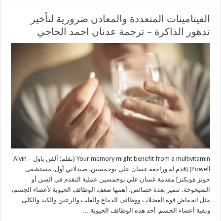
الفيتامينات المتعددة والمعادن ضرورية لتأخير
تدهور الذاكرة – ترجمة عدنان احمد الحاجي
Your memory might benefit from a multivitamin (بقلم: آلفن باول – Alvin
Powell) [قدم له وراجعه غسان على بوخمسين، صيدلاني أول، مستشفى
جونز هوبكنز] مقدمة غسان علي بوخمسين عملية التقدم في السن أو
الشيخوخة، تتميز بعدة خصائص، أهمها ضعف الوظائف الحيوية لأعضاء الجسم،
مثل انخفاض قوة العضلات ووظائف الدماغ والقلب والرئتين والكبد والكلى
وبقية أعضاء الجسم. أحد هذه الوظائف الحيوية …