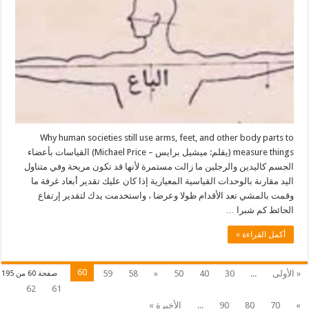
Why human societies still use arms, feet, and other body parts to
measure things (يقلم: ميشيل برايس – Michael Price) القياسات بأعضاء
الجسم كاليدين والرجلين ما زالت مستمرة لأنها قد تكون مريحة وفي متناول
اليد مقارنة بالوحدات القياسية المعيارية إذا كان عليك تقدير أبعاد غرفة ما
وقمت بالمشي تعد الأقدام طولا وعرضا ، واستخدمت يدك لتقدير إرتفاع
الحائط كم شبرا …
أكمل القراءة »
60
« الأولى
...
30
40
50
«
58
59
صفحة 60 من 195
62
61
»
70
80
90
...
الأخيرة »