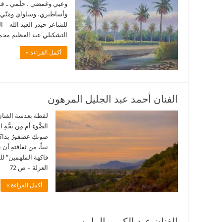
وعيي وغمضي ، حلُمي .. قم
وأساطيري، وسلواي ومَنّي 
للشاعر حيدر العبد الله –
التشكيلي عبد العظيم مح
أكمل القراءة »
الفنان أحمد عبد الجليل المرهون
لقطة بعدسة الفنان
الضَّوءِ أم مِن بحَّ
صوتكِ عصفورٌ بذاكر
نبياً، من ثقافتهِ 
فاكهة الملهمين” 
العزلة – ص 72
أكمل القراءة »
الفنان عبد الكريم الرامس