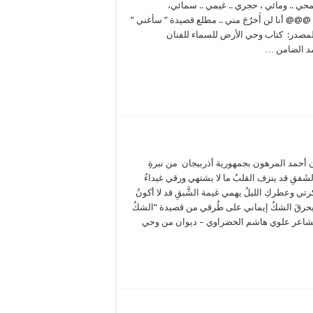
حي .. ومائي ، حجري .. غيمي .. سمائي،
@@@ أنا لن أَخرُجَ مني .. مطلع قصيدة ” سأغني ”
 المصدر: كتاب وحي الأرض للسماء للفنان
مد الضامن …
 أحمد المرهون بجمهورية أذربيجان من نبرةِ
ةِ الشَفقِ قد ينزف القلبُ ما لا يشتهي ورقي غيداءُ
تي وعطركِ الليلُ يهمي غيمة الشَّبقِ قد لا أكونُ
أن يحرقَ الشكُ إيماني على طُرقي من قصيدة “الشكُ
للشاعر علوي هاشم الخضراوي – ديوان من وحي