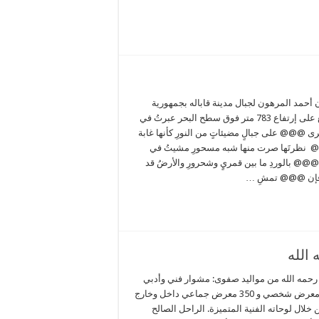
 أحمد المرهون لجبال مدينة قاباله بجمهورية
أذربيجان والتي تقع على إرتفاع 783 متر فوق سطح البحر عبرتُ في
ى @@@ على جبالٍ مضيئاتٍ من النورِ كأنها غابة
 نظرتَها صرت منها شبه مسحورِ مشيتُ في
ْ @@@ بالوردِ ما بين قمريٍ وشحرورِ والأرضُ قد
 فإن @@@ تمشِ …
 رحمه الله من مواليد صفوى: مشوار فني وأدبي
يمتد لآكثر من 45 عام شارك في أكثر من 20 معرض شخصي و 350 معرض جماعي داخل وخارج
خلال لوحاته الفنية المتميزة. الراحل الصالح