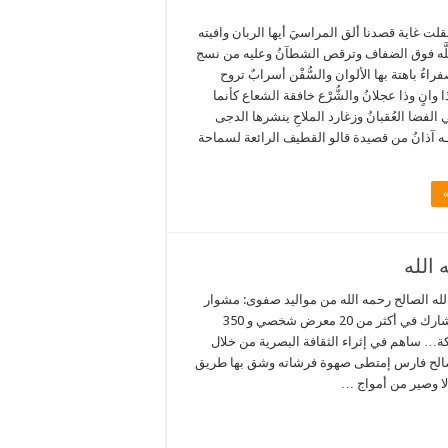
لت غاية قصدنا ألق المراسيَ أيها الربان وافيته
َّه فوق الضفاف وترقص الشطآنُ وعليه من نسج
فراءُ باهتة بها الألوان والسُّفْن أسرابٌ تروح
وانٍ وذا عجلانُ والشُّرْع خافقة الشعاع كأنما
 الفضا العُقبانُ وزغارد الملاحِ ينشرها الدجى
ُّـه آذانُ من قصيدة قالو القطيف الرائعة لسماحة
لله الصالح رحمه الله من مواليد صفوى: مشوار
فني وأدبي يمتد لآكثر من 45 عام شارك في أكثر من 20 معرض شخصي و 350
 ساهم في إثراء الثقافة البصرية من خلال
الصالح فارس إمتطى صهوة فرشاته وشق بها طريق
لا وصير من أمواج …