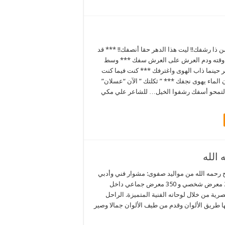
 ذا رشفك!! ليت هذا الدهر حقا أنصفك!! *** قد
 وقته ودم العرش على العرش سفك *** وسط
 حينما ذاب الهوى واغترفك *** كنت فيما كنت
ن الماء يهوى نجفك *** ” ثكلتك ” الآن “عسلان”
” لتمحو أسفك رشفوا الخيل… للشاعر علي مكي
ح رحمه الله من مواليد صفوى: مشوار فني وأدبي
يمتد لآكثر من 45 عام شارك في أكثر من 20 معرض شخصي و 350 معرض جماعي داخل
رية من خلال لوحاته الفنية المتميزة. الراحل
طريق الألوان وقدم من طيف الألوان جمالا وصير