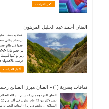
أكمل القراءة »
الفنان أحمد عبد الجليل المرهون
لقطة بعدسة الفنان
أفقها في طائرٍ فسر
من فضةٍ فإذا @@@
ربواتٍ كلها كُسِيَت
فرشت بالأقحوانِ
أكمل القراءة »
ثقافات بصرية (1) – الفنان ميرزا الصالح رحمه الله
الفنان المرحوم ميرزا حسين عبد الله الصالح
المملكة… ساهم في إثراء الثقافة البصرية من 