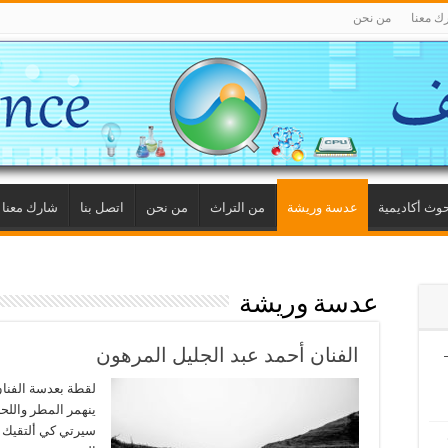
ك معنا
من نحن
وث أكاديمية
عدسة وريشة
من التراث
من نحن
اتصل بنا
شارك معنا
عدسة وريشة
الفنان أحمد عبد الجليل المرهون
فيين (6) –
لقطة بعدسة الفنان 
ينهمر المطر واللحن
سيرتي كي ألتقيك 