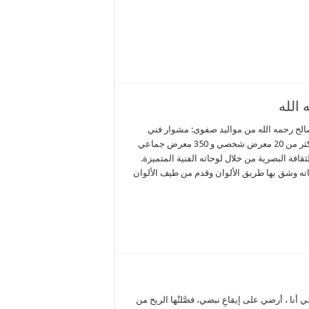
صالح رحمه الله من مواليد صفوى: مشوار فني
وأدبي يمتد لآكثر من 45 عام شارك في أكثر من 20 معرض شخصي و 350 معرض جماعي
افة البصرية من خلال لوحاته الفنية المتميزة.
ه وشق بها طريق الألوان وقدم من طيف الألوان
رضي أنا ، أرضي على إيقاعِ نبضي، فصَّلتْها الريح من