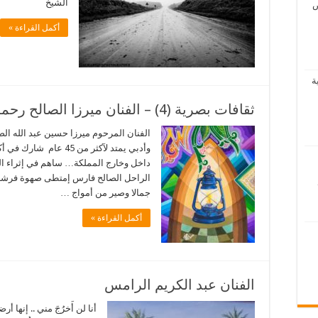
الشيخ
ص
أكمل القراءة »
ة
ثقافات بصرية (4) – الفنان ميرزا الصالح رحمه الله
الفنان المرحوم ميرزا حسين عبد الله ال
داخل وخارج المملكة… ساهم في إثراء الثق
الراحل الصالح فارس إمتطى صهوة فرشات
جمالا وصير من أمواج …
أكمل القراءة »
الفنان عبد الكريم الرامس
أنا لن أَخرُجَ مني .. إنها أ