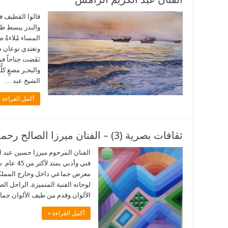
قالوا القطيف فق
والبدر يبسط ظل
المساء مُلاءةٌ ص
وتغتدي نوعان ذا 
نَفَضت جناحاً في
والبحـر مصغٍ كل
الشيخ عبد …
أكمل القراءة »
ثقافات بصرية (3) – الفنان ميرزا الصالح رحمه الله
الفنان المرحوم ميرزا حسين عبد ا
معرض جماعي داخل وخارج المملكة…
لوحاته الفنية المتميزة. الراحل 
الألوان وقدم من طيف الألوان جما
أكمل القراءة »