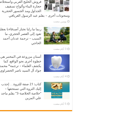
فروش الخليج العربي واستخلا
حجارة البناء وألواح تسقيف
الجداول ومد الجسور الحجرية
ومنحوتات أخرى – بقلم عبد الرسول الغريافي
‏يومين مضت
ربما ما زلنا نختار أصدقاءنا بعقلي
تعود إلى العصر الحجري، ما
السبب – ترجمة عدنان أحمد
الحاجي
أسنان مزروعة في المختبر هي
خطوة أخرى نحو الواقع، كما
يكشف العلماء – ترجمة* محمد
جواد آل السيد ناصر الخضراوي
كتاب: 21 صفة للثروة… إجذب
إليك الثروة التي تستحقها –
“خلاصة الخلاصة-3” بقلم ماجد
علي المزين