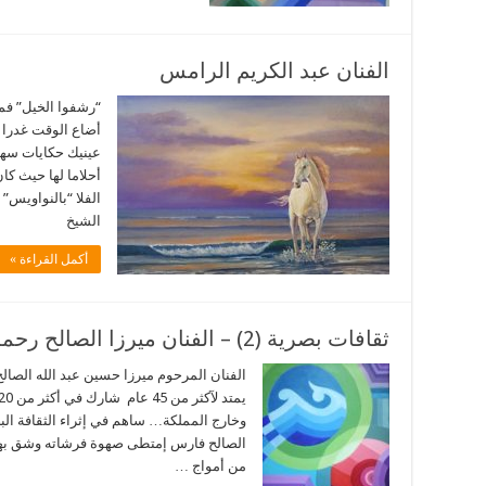
الفنان عبد الكريم الرامس
“رشفوا الخيل” فمن
أضاع الوقت غدرا
عينيك حكايات سهر
أحلاما لها حيث كا
الفلا “بالنواويس
الشيخ
أكمل القراءة »
ثقافات بصرية (2) – الفنان ميرزا الصالح رحمه الله
الفنان المرحوم ميرزا حسين عبد الله الصال
وخارج المملكة… ساهم في إثراء الثقافة البص
الصالح فارس إمتطى صهوة فرشاته وشق بها 
من أمواج …