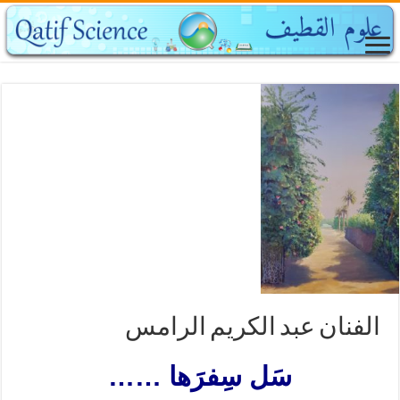
الفنان عبد الكريم الرامس
سَل سِفرَها
……