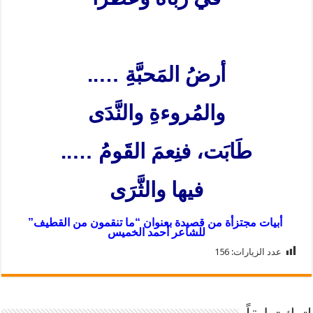
أرضُ المَحبَّةِ
…..
والمُروءةِ والنَّدَى
طَابَت، فنِعمَ القَومُ
…..
فيها والثَّرَى
أبيات مجتزأة من قصيدة بعنوان “ما تنقمون من القطيف”
للشاعر أحمد الخميس
عدد الزيارات:
156