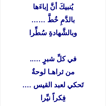
يُنبيكَ أنَّ إباءَها
بالدَّمِ خُطَّ
……
وبالشَّهادةِ سُطِّرا
في كلِّ شبرٍ
…..
من ثراهـا لوحةٌ
تَحكي لعبد القيس
….
فِكراً نيِّرا