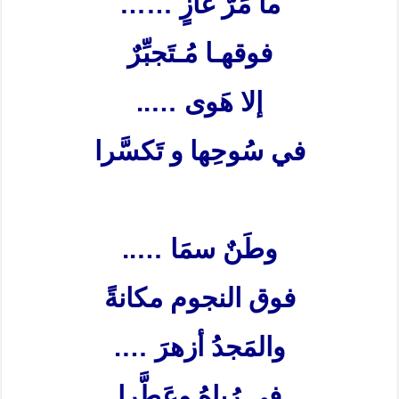
ما مَرَّ غَازٍ
……
فوقهـا مُـتَجبِّرٌ
إلا هَوى
…..
في سُوحِها و تَكسَّرا
وطَنٌ سمَا
…..
فوق النجوم مكانةً
والمَجدُ أزهرَ
….
في رُباهُ وعَطَّرا