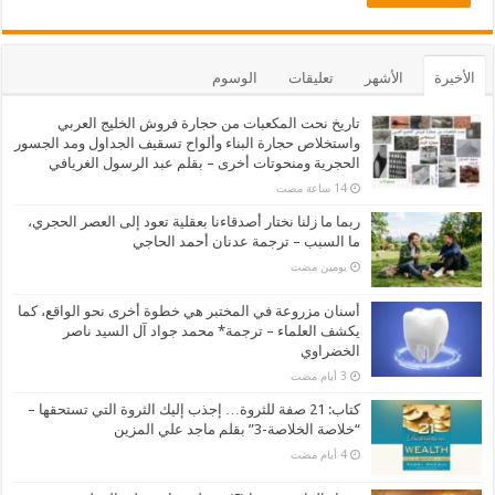
الأخيرة
الأشهر
تعليقات
الوسوم
تاريخ نحت المكعبات من حجارة فروش الخليج العربي
واستخلاص حجارة البناء وألواح تسقيف الجداول ومد الجسور
الحجرية ومنحوتات أخرى – بقلم عبد الرسول الغريافي
ربما ما زلنا نختار أصدقاءنا بعقلية تعود إلى العصر الحجري،
ما السبب – ترجمة عدنان أحمد الحاجي
‏يومين مضت
أسنان مزروعة في المختبر هي خطوة أخرى نحو الواقع، كما
يكشف العلماء – ترجمة* محمد جواد آل السيد ناصر
الخضراوي
كتاب: 21 صفة للثروة… إجذب إليك الثروة التي تستحقها –
“خلاصة الخلاصة-3” بقلم ماجد علي المزين