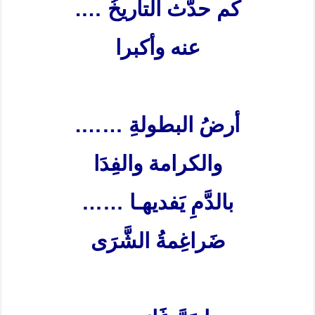
كم حدَّث التاريخُ
….
عنه وأكبرا
أرضُ البطولةِ
…….
والكرامة والفِدَا
بالدَّمِ يَفديهـا
……
ضَراغِمةُ الشَّرَى