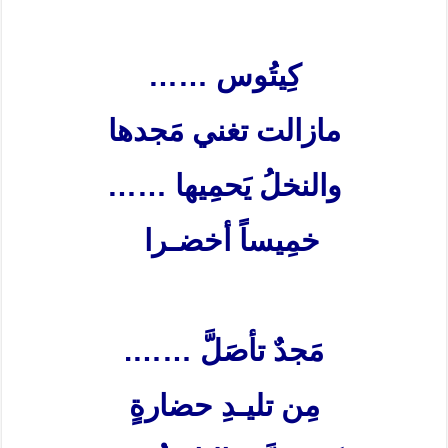
كِيتُوس
……
مازالت تغني مَجدها
والنخلُ يَحمِيها
……
خمِيساً أخضـرا
مَجدٌ تأصَلَّ
…….
مِن تليـدِ حضارةٍ