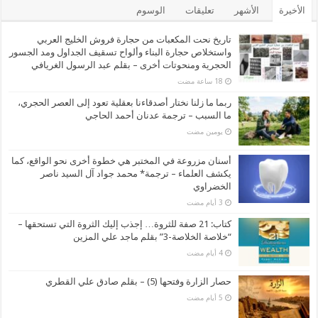
الأخيرة
الأشهر
تعليقات
الوسوم
تاريخ نحت المكعبات من حجارة فروش الخليج العربي
واستخلاص حجارة البناء وألواح تسقيف الجداول ومد الجسور
الحجرية ومنحوتات أخرى – بقلم عبد الرسول الغريافي
ربما ما زلنا نختار أصدقاءنا بعقلية تعود إلى العصر الحجري،
ما السبب – ترجمة عدنان أحمد الحاجي
‏يومين مضت
أسنان مزروعة في المختبر هي خطوة أخرى نحو الواقع، كما
يكشف العلماء – ترجمة* محمد جواد آل السيد ناصر
الخضراوي
كتاب: 21 صفة للثروة… إجذب إليك الثروة التي تستحقها –
“خلاصة الخلاصة-3” بقلم ماجد علي المزين
حصار الزارة وفتحها (5) – بقلم صادق علي القطري