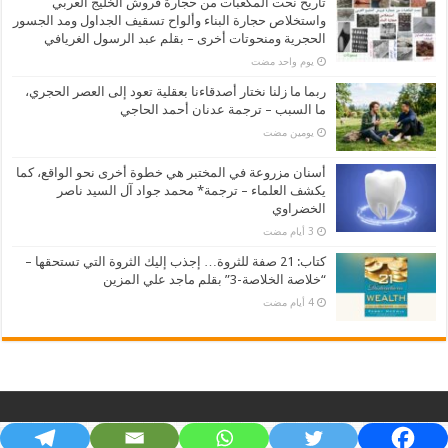
تاريخ نحت المكعبات من حجارة فروش الخليج العربي
واستخلاص حجارة البناء وألواح تسقيف الجداول ومد الجسور
الحجرية ومنحوتات أخرى – بقلم عبد الرسول الغريافي
‏يوم واحد مضت
ربما ما زلنا نختار أصدقاءنا بعقلية تعود إلى العصر الحجري،
ما السبب – ترجمة عدنان أحمد الحاجي
‏يومين مضت
أسنان مزروعة في المختبر هي خطوة أخرى نحو الواقع، كما
يكشف العلماء – ترجمة* محمد جواد آل السيد ناصر
الخضراوي
كتاب: 21 صفة للثروة… إجذب إليك الثروة التي تستحقها –
“خلاصة الخلاصة-3” بقلم ماجد علي المزين