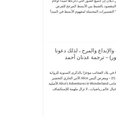
ديلان إن جميع الصور التي ذكرناها لمبدأ أوكام
 المقصود بالضبط من الأبسط المرجح للفرض
 التفسيرات المحتملة لمفهوم الأبسط في المبدأ
الإبداع والمرح ، لذلك دعونا
لور) – ترجمة عدنان أحمد
إحتفل عشاق رواية مغامرات أليس Alice في بلاد العجائب مؤخرًا بالذكرى السنوية للرواية
بفعاليات إبداعية كاللعب بالألغاز والوقت (٢) – ومعرض أليس Alice الآتي الجاري التحضير
له (٣). رواية مغامرات أليس في بلاد العحائب Alice’s Adventures in Wonderland الأصلية
١٨ ، المنبثقة من خيال عالم رياضيات ، لا تزال ملهمة للإستكشاف