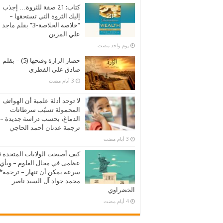
كتاب: 21 صفة للثروة… إجذب
إليك الثروة التي تستحقها –
“خلاصة الخلاصة-3” بقلم ماجد
علي المزين
‏يوم واحد مضت
حصار الزارة وفتحها (5) – بقلم
صادق علي القطري
لا توحد أدلة علمية أن الهواتف
المحمولة تسبّب سرطانات
الدماغ، بحسب دراسة جديدة –
ترجمة عدنان أحمد الحاجي
كيف أصبحت الولايات المتحدة 
عظمى في مجال العلوم – وبأي
سرعة يمكن أن تنهار – ترجمة*
محمد جواد آل السيد ناصر
الخضراوي