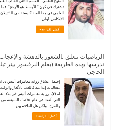
المنهج العلمي” القسم الثاني الكاتب : علي 
تشترك في كون ” الأبسط هو الأرجح” فما
العلمي في هذا المبدأ؟ يستقصي الـ”ديلان”
الأوكامي. أولى …
أكمل القراءة »
الرياضيات تتعلق بالشعور بالدهشة والإعجاب و
ندرسها بهذه الطريقة (بقلم البرفسور بيتر تي
الحاجي
التي ألفت في عام ٦٥
والمرح. ولكن هل العلاقة بين …
أكمل القراءة »