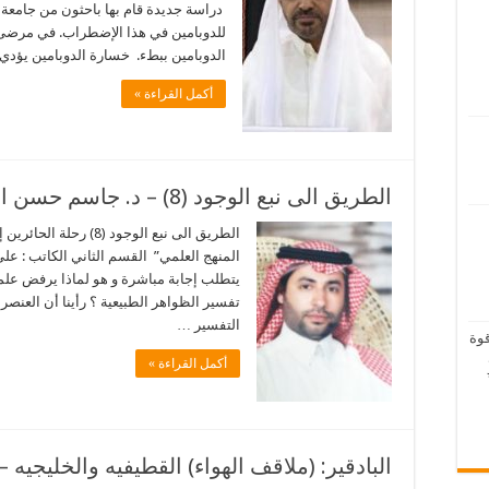
دراسة جديدة قام بها باحثون من جامعة 
للدوبامين في هذا الإضطراب. في مرضى ا
الدوبامين ببطء. خسارة الدوبامين يؤدي
أكمل القراءة »
الطريق الى نبع الوجود (8) – د. جاسم حسن العلوي
الطريق الى نبع الوجود (
المنهج العلمي” القسم الثاني الكاتب : علي 
يتطلب إجابة مباشرة و هو لماذا يرفض علماء
تفسير الظواهر الطبيعية ؟ رأينا أن العنصر
التفسير …
قوة
أكمل القراءة »
البادقير: (ملاقف الهواء) القطيفيه والخليجيه 