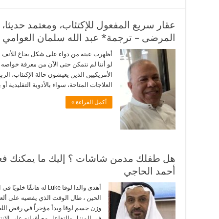
عقار سريع المفعول للإكتئاب، ومعتمد حديثا،
المرضى – ترجمة* عبد الله سلمان العوامي
أظهرت عينة من دواء على شكل بخاخ للأنف من
الأمريكيين الذين يعيشون حالة الإكتئاب، الرب
العلاجات المتاحة، سواء بالأدوية التقليدية أو
أكمل القراءة »
هل طفلك مدمن شاشات ؟ إليك ما يمكنك فعل
أحمد الحاجي
أهدى والدا لوقا Luke له ه
الحين ، طال الوقت الذي يقضيه على ألعا
وزن جسم لوقا وبدأ مؤخراً في رفض اللعب
في المنزل والتفاعل مع أقرانه على ال