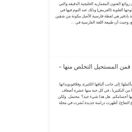
 روائع الفنون المعماريه الخليجية الدقيقه والتي
حها العلوية (العريش) وذلك عند النوم فيها في
ف أو في أوقات العصر (الشكل1) وكلمة بادقير هي لفظة فارسية الأصل مكونة من شقين
نع، وحيث أن طبيعة اللغة الفارسية في …
من البكتيريا _ فمن المستحيل التخلص منها –
كملها: إلى جانب أليافها الكثيرة، وفلافونويداتها
ون أيضًا من البكتيريا ، في كل حبة منها عشرة أضعاف
 منها أجسامكم. هل هذا شيء جيد؟ محتمل. ولكن
وع التفاح). أظهرت دراسة جديدة نُشرت في مجلة