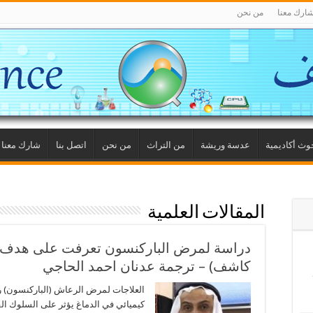
ارك معنا
من نحن
وث أكاديمية
عدسة وريشة
من التراث
من نحن
اتصل بنا
شارك معنا
المقالات العلمية
دراسة لمرض الباركنسون تعرفت على هدف عل
كاشف) – ترجمة عدنان احمد الحاجي
العلاجات لمرض الرعاش (الباركنسون) رك
كيميائي في الدماغ يؤثر على السلوك القا