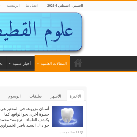
اتصل بنا
الرئيسية
ش
الخميس , أغسطس 6 2026
المقالات العلمية
أخبار علمية
بح
الأخيرة
الأشهر
تعليقات
الوسوم
أسنان مزروعة في المختبر هي
خطوة أخرى نحو الواقع، كما
يكشف العلماء – ترجمة* محمد
جواد آل السيد ناصر الخضراوي