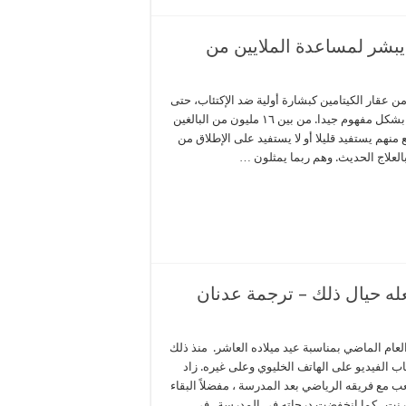
 يبشر لمساعدة الملايين من
 عقار الكيتامين كبشارة أولية ضد الإكتئاب، حتى
لو أننا لم نتمكن حتى الآن من معرفة خواصه بشكل مفهوم جيدا. من بين ١٦ مليون من البالغين
ع منهم يستفيد قليلا أو لا يستفيد على الإطلاق من
 بالعلاج الحديث. وهم ربما يمثلون …
ه حيال ذلك – ترجمة عدنان
اتفًا خلويًا في العام الماضي بمناسبة عيد ميلاده العاشر. منذ ذلك
ب الفيديو على الهاتف الخليوي وعلى غيره. زاد
 مع فريقه الرياضي بعد المدرسة ، مفضلاً البقاء
إنترنت. كما إنخفضت درجاته في المدرسة. في …