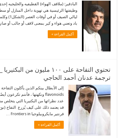
البادقير: (ملاقف الهواء) القطيفيه والخليجيه إحدى
وظيفتها الرئيسية هي تهوية داخل المنازل أو سطو
ليالي الصي
باد وتعني هواء و كير بمعنى لاقف أو جالب أو صا
أكمل القراءة »
تحتوي التفاحة على ١٠٠ مليون 
ترجمة عدنان أحمد الحاجي
إلى الأبطال بينكم الذين يأكلون التفاحة بأ
flavonoids ونكهتها ، فأنتم تكرع
عدد نظرائها من البكتيريا التي يتخلص
قد يعتمد ذلك على كيف يُزرع التفاح (ن
فرنتير مايكروبيلوجيا Frontiers in …
أكمل القراءة »