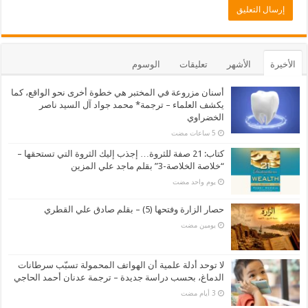
الأخيرة
الأشهر
تعليقات
الوسوم
أسنان مزروعة في المختبر هي خطوة أخرى نحو الواقع، كما
يكشف العلماء – ترجمة* محمد جواد آل السيد ناصر
الخضراوي
كتاب: 21 صفة للثروة… إجذب إليك الثروة التي تستحقها –
“خلاصة الخلاصة-3” بقلم ماجد علي المزين
‏يوم واحد مضت
حصار الزارة وفتحها (5) – بقلم صادق علي القطري
‏يومين مضت
لا توحد أدلة علمية أن الهواتف المحمولة تسبّب سرطانات
الدماغ، بحسب دراسة جديدة – ترجمة عدنان أحمد الحاجي