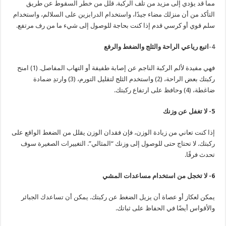
مما قد يؤدي إلى مزيد من تلف الركبة. قلل من خطر السقوط عن طريق
التأكد من أن منزلك مضاء جيدًا، واستخدام الدرابزين على السلالم، واستخدام
سلم قوي أو كرسي قدم إذا كنت بحاجة للوصول إلى شيء ما من رف مرتفع.
4-
اتبع رياعي الراحة والثلج والضغط والرفع
فهي مفيدة لألم الركبة الناجم عن إصابة طفيفة أو التهاب المفاصل. (1) امنح
ركبتك بعض الراحة، (2) واستخدم الثلج لتقليل التورم، (3) وارتدِ ضمادة
ضاغطة، (4) وحافظ على ارتفاع ركبتك.
5- لا تغفل عن وزنك
إذا كنت تعاني من زيادة الوزن، فإن فقدان الوزن يقلل من الضغط الواقع على
ركبتك. لا تحتاج حتى للوصول إلى وزنك “المثالي”. التغييرات الصغيرة سوف
تحدث فرقًا.
6- لا تخجل من استخدام مساعدات المشي
يمكن لعكاز أو عصاة أن يزيل الضغط عن ركبتك. يمكن أن تساعدك الجبائر
والأقواس أيضًا في الحفاظ على ثباتك.