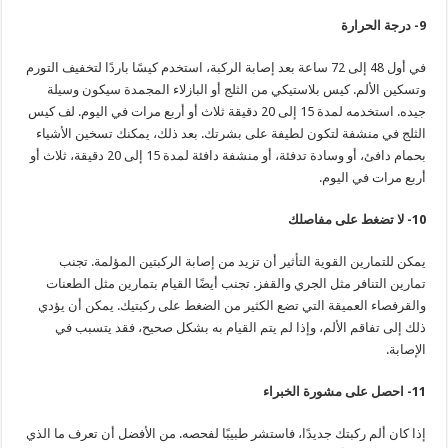
9- درجة الحرارة
في أول 48 إلى 72 ساعة بعد إصابة الركبة، استخدم كيسًا باردًا لتخفيف التورم
وتسكين الألم. كيس بلاستيكي من الثلج أو البازلاء المجمدة سيكون وسيلة
جيده. استخدمه لمدة 15 إلى 20 دقيقة ثلاث أو أربع مرات في اليوم. لف كيس
الثلج في منشفة لتكون لطيفة على بشرتك. بعد ذلك، يمكنك تسخين الأشياء
بحمام دافئ، أو وسادة تدفئة، أو منشفة دافئة لمدة 15 إلى 20 دقيقة، ثلاث أو
أربع مرات في اليوم.
10- لا تضغط على مفاصلك
يمكن للتمارين القوية التأثير أن تزيد من إصابة الركبتين المؤلمة. تجنب
تمارين التنافر مثل الجري والقفز. تجنب أيضًا القيام بتمارين مثل الطعنات
والقرفصاء العميقة التي تضع الكثير من الضغط على ركبتيك. يمكن أن يؤدي
ذلك إلى تفاقم الألم، وإذا لم يتم القيام به بشكل صحيح، فقد يتسبب في
الإصابة.
11-
احصل على مشورة الخبراء
إذا كان ألم ركبتك جديدًا، فاستشر طبيبًا لفحصه. من الأفضل أن تعرف ما الذي