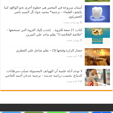
أسنان مزروعة في المختبر هي خطوة أخرى نحو الواقع، كما
يكشف العلماء – ترجمة* محمد جواد آل السيد ناصر
الخضراوي
‏يوم واحد مضت
كتاب: 21 صفة للثروة… إجذب إليك الثروة التي تستحقها –
“خلاصة الخلاصة-3” بقلم ماجد علي المزين
‏يومين مضت
حصار الزارة وفتحها (5) – بقلم صادق علي القطري
لا توحد أدلة علمية أن الهواتف المحمولة تسبّب سرطانات
الدماغ، بحسب دراسة جديدة – ترجمة عدنان أحمد الحاجي