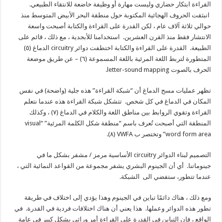
القراءة ابتكار حضاري وليست مهارة أو وظيفة خاضعة للانتقاء الطبيعي.
انبثقت الحروف الهجائية المكتوبة حول منطقة البحر الأبيض المتوسط ​​منذ
حوالي ثلاثة آلاف عام ، لكن القدرة على القراءة والكتابة أصبحت واسعة
الانتشار فقط منذ القرن العشرين. استخدامنا للأبجدية ، مع ذلك ، قائم على
الطبيعة. القدرة على القراءة والكتابة اختطفت دوائر circuitry الدماغ (٥)
المتطورة لتربط اللغة المرئية باللغة المسموعة (٦) – عن طريق موضعة
الحرف بالصوت letter-sound mapping.
تظهر عمليات مسح الدماغ أن “شبكة القراءة” هذه جلية (واضحة) في نفس
المكان في الدماغ في كل شخص. تتشكل شبكة القراءة هذه عندما نتعلم
القراءة وتقوي الروابط بين مناطق اللغة والكلام في الدماغ (٧) ، وكذلك
المنطقة التي أصبحت تُعرف باسم “منطقة شكل الكلمة المرئية” “visual
word form area” وتختصر ب VWFA (٨).
التصميم لبناء الدوائر circuitry الأساسية مرمز / مشفر بشكل ما في
جينوماتنا. أي أن الجينوم البشري يشفر مجموعة من القواعد النمائية التي ،
عندما تتطور، ستفضي الى الشبكة.
ومع ذلك ، هناك دائمًا تباين في الجينوم وهذا يؤدي إلى اختلاف في طريقة
تطور هذه الدوائر وعملها. هذا يعني أن هناك اختلافات فردية في القدرة. في
الواقع ، فإن التباين في القدرة على القراءة أمر وراثي بشكل كبير في عامة