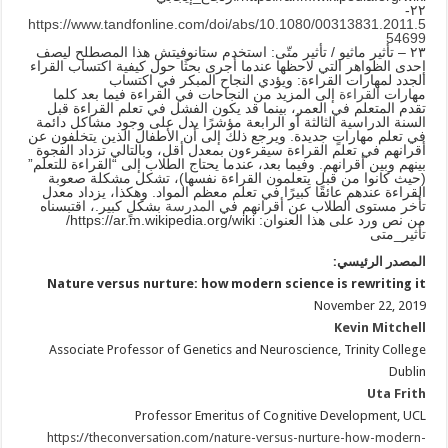
٢٢-
https://www.tandfonline.com/doi/abs/10.1080/00313831.2011.5
54699
٢٣ – تأثير ماثيو / تأثير متّى: استخدم ستانوفيتش هذا المصطلح ليصف
إحدى الظواهر التي لاحظها عندما أجرى بحثًا حول كيفية اكتساب القراء
الجدد لمهارات القراءة: ويؤدي النجاح المبكر في اكتساب
مهارات
القراءة
إلى المزيد من النجاحات في القراءة فيما بعد كلما
تقدم المتعلم في العمر، بينما قد يكون الفشل في تعلم القراءة قبل
السنة الدراسية الثالثة أو الرابعة مؤشرًا يدل على وجود مشاكل دائمة
في تعلم مهاراتٍ جديدة. ويرجع ذلك إلى أن الأطفال الذين يتخلفون عن
أقرانهم في تعلم القراءة سيقرءون بمعدل أقل، وبالتالي تزداد الفجوة
بينهم وبين أقرانهم. وفيما بعد، عندما يحتاج الطلاب إلى “القراءة للتعلم”
(حيث كانوا من قبل يتعلمون القراءة نفسها)، تشكل مشكلة صعوبة
القراءة عندهم عائقًا كبيرًا في تعلم معظم المواد. وهكذا، يزداد معدل
تأخر مستوى الطلاب عن أقرانهم في
المدرسة
بشكلٍ كبير.، اقتبسناه
من نص ورد على هذا العنوان: https://ar.m.wikipedia.org/wiki/
تأثير_متى
المصدر الرئيسي:
Nature versus nurture: how modern science is rewriting it
November 22, 2019
Kevin Mitchell
Associate Professor of Genetics and Neuroscience, Trinity College
Dublin
Uta Frith
Professor Emeritus of Cognitive Development, UCL
https://theconversation.com/nature-versus-nurture-how-modern-