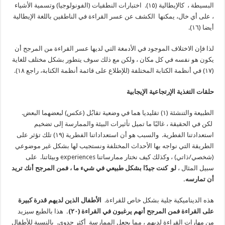
البسيطة ، كالإيطالية (١٥). اختبارات النطقيات (الفونولوجيا) وتسمية الأشياء
، على أي خال، يمكنها الكشف عن عسر القراءة في الناطقين باللغة الإيطالية
أيضا (١٦).
لذا فإن الاختلاف الموجود في الأدمغة التي لديها عسر القراءة من المرجح أن
يكون هو نفسه في كل مكان ، ولكن مع ذلك سوف يتطور بشكل مختلف للغاية
(١٧) في أنظمة الكتابة المختلفة (للإطلاع على قائمة أنظمة الكتابة، راجع ١٨).
حلقات التغذية الإرتجاعية الإيجابية
الطبيعة والتنشئة (١) تقليديا هما في وضعية تقابُل (عكس) لبعضهما البعض.
لكن في الحقيقة ، غالبًا ما تميل تأثيرات البيئة والممارسة إلى تضخيم
استعدادتنا الفطرية. والسبب هو أن استعداداتنا الفطرية (١٩) تلك تؤثر على
الطريقة التي نواجه بها الأحداث المختلفة ونستجيب لها بشكل غير موضوعي
(شخصي/ذاتي) ، وكذلك كيف نختار ممارساتنا experiences وبيئاتنا. على
سبيل المثال ،
لو كنت جيدًا بشكل طبيعي في شيء ما ، فمن المرجح أنك تريد
أن تمارسه.
هذه الديناميكية جلية بشكل خاص للقراءة.
الأطفال الذين لديهم قدرة كبيرة
على القراءة فمن المرجح أنهم يرغبون في القراءة (٢٠).
هذا بالطبع سيزيد
من مهارات القراءة لديهم ، مما يجعل الممارسة أكثر جدوى. بالنسبة
للأطفال