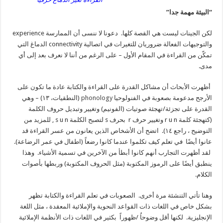
“البيئة مهمة جدا”
لكن الجينات ليست هي القصة كلها. دعونا لا ننسى أن الممارسة experience
والتوجيهات الفعالة ضروريان للتغيرات في اتصالية connectivity الدماغ التي
تمكّن من القراءة في المقام الأول – على الرغم من أننا لا نعرف بعد إلى أي
مدى.
أظهرت الأبحاث أن مشاكل القدرة على القراءة والكتابة عادة ما تكون على
الأرجح مدعومة بصعوبة في الفنولوحيا
phonology
(النطقيات، ١٣) – وهي
القدرة على تجزئة/تهجئة صوتيات (الفونيم) وتغيير وتبديل حروف الكلمة
(كتهجئة كلمة r u n وتغيير حرف r بحرف s لتصبح الكلمة s u n , للمزيد من
التوضيح ، راجع ١٤). اتضح أن الأشخاص الذين يعانون من عسر القراءة قد
عانوا أيضًا في تعلم كيف تكلموا عندما كانوا رضعاً (اطفال في عمر الرضاعة).
لقد أظهرت التجارب أنهم كانوا أبطأ من الآخرين في تسمية الأشياء. وهذا
ينطبق أيضًا على الرموز المكتوبة (مثل الحروف المكتوبة) وربطها بأصوات
الكلام.
وهنا تأتي التنشئة مرة أخرى. الصعوبات في تعلم القراءة والكتابة تظهر
بشكل خاص في اللغات ذات القواعد النحوية والإملائية المعقدة ، مثل اللغة
الإنجليزية. لكنها أقل وضوحاُ /ظهوراً بكثير في اللغات ذات الأنظمة الإملائية