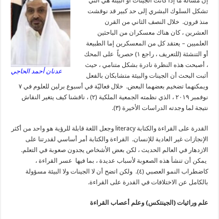
إن مسألة ما إذا كانت الجينات أو البيئة هي التي
تشكل السلوك البشري إلى حد كبير قد نوقشت
منذ قرون. خلال النصف الثاني من القرن
العشرين ، كان هناك معسكران من الباحثين
العلميين – يعتقد كل من المعسكرين إما الطبيعة
أو التنشئة (للتعريف ، راجع ١) حصرياً على المحك
، أصبحت هذه النظرة نادرة بشكل متنامي ، حيث
عدنان أحمد الحاجي
أثبت البحث أن الجينات والبيئة متشابكان بالفعل
ويمكنهما تضخيم بعضهما البعض. خلال فعاليّة في أسبوع برلين للعلوم في ٧
نوفمبر ٢٠١٩ ، الذي نظمته الجمعية الملكية (٢) ، ناقشنا كيف يتغير النقاش
نتيجة لما وجدته الدراسات الأخيرة (٣).
القدرة على القراءة والكتابة literacy وجعل اللغة قابلة للرؤية هو واحد من أكثر
الإنجازات غير العادية للإنسان. القراءة والكتابة أمر أساسي لقدرتنا على
الازدهار في العالم الحديث ، لكن بعض الأشخاص يجدون صعوبة في التعلم.
يمكن أن تنشأ هذه الصعوبة لأسباب عديدة ، بما فيها عسر القراءة ،
كاضطراب النمو العصبي (٤). ولكن اتضح أن لا الجينات ولا البيئة مسؤولة
بالكامل عن الاختلافات في القدرة على القراءة.
علم وراثيات (الجينتكس) وعلم أعصاب القراءة