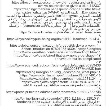
https://theconversation.com/how-did-reading-and-writing-
٦-
evolve-neuroscience-gives-a-clue-112337
https://readinginthebrain.pagesperso-orange.fr/intro.htm
٧-
٨-منطقة شكل الكلمة المرئية (VWFA) هي منطقة وظيفية من
التلفيف المغزلي fusiform gyrus الأيسر والقشرة المحيطة بها (الجانب
الأيمن هو جزء من منطقة الوجه المغزلي) التي يُفترض أن تشارك في
تحديد الكلمات والحروف من صور الحروف الصغيرة ، قبل الارتباط
بالنطقيات (الفنولوحيا ) أو المعاني/الدلالات (semantics) . ترجمناه
من نص ورد على هذا العنوان :
https://en.m.wikipedia.org/wiki/Visual_word_form_area
٩-
https://royalsocietypublishing.org/doi/full/10.1098/rspb.2014.31
39
https://global.oup.com/academic/product/dyslexia-a-very-
١٠-
short-introduction-9780198818304?cc=gb&lang=en&
https://www.werathah.com/special/school/reading2.htm
١١-
https://aeon.co/ideas/wired-that-way-genes-do-shape-
١٢-
behaviours-but-its-complicated
١٣-
https://www.sciencedirect.com/science/article/abs/pii/S0959438
803000357?via%3Dihub
http://reading.uoregon.edu/big_ideas/pa/pa_what.php
١٤-
https://www.ncbi.nlm.nih.gov/m/pubmed/10607401/
١٥-
https://www.ncbi.nlm.nih.gov/m/pubmed/11251124/
١٦-
https://www.biorxiv.org/content/10.1101/834945v1
١٧-
١٨-https://ar.m.wikipedia.org/wiki/قائمة_أنظمة_الكتابة
١٩-
https://press.princeton.edu/books/hardcover/9780691173887/in
nate
https://onlinelibrary.wiley.com/doi/full/10.1111/jcpp.12910
٢٠-
٢١-ارتجاع إيجابي /التغذية الإرتجاعية الإيجابية feedback loops
https://ar.m.wikipedia.org/wiki/ارتجاع_إيجابي