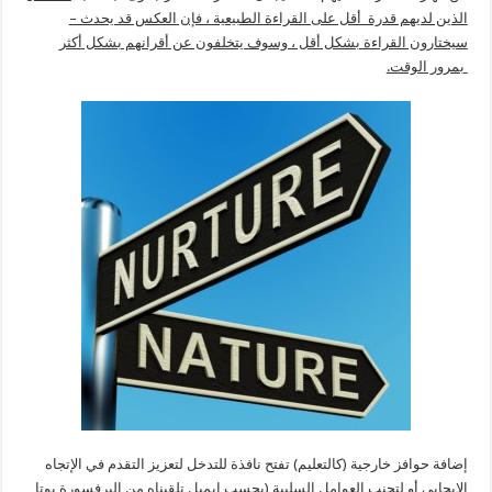
الذين لديهم قدرة أقل على القراءة الطبيعية ، فإن العكس قد يحدث –
سيختارون القراءة بشكل أقل ، وسوف يتخلفون عن أقرانهم بشكل أكثر
بمرور الوقت.
إضافة حوافز خارجية (كالتعليم) تفتح نافذة للتدخل لتعزيز التقدم في الإتجاه
الإيجابي أو لتجنب العوامل السلبية (بحسب ايميل تلقيناه من البرفسورة يوتا