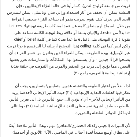
فريث من جامعة كوليدج لندن). كما رأينا في حالة القرّاء الإيطاليين ، فإن
التنشئة يمكن أن تخفف من آثار استعداد وراثي ضار. وبالمثل ، يمكن للمدرس
الجيد الذي يعرف كيف يقوم بتدريب مثمر أن يساعد القراء ضعيفي القراءة
من خلال السماح لهم بنطق كلمة عن عمد لمحاكات طريقة تهجئتها: Lei-ces-
ter بدلاً من Lester، والإتيان بنمط أو علاقة ربط لتهجئة الكلمة تساعد على
تقوية ذاكرة التهجئة، مثل I قبل e ما عدا بعد c كما في كلمة brief أو chief
ولكن ليس كما في كلمة ceiling (هذا التوضيح أرسلته لنا البرفسورة يوتا فريث
عبر الإيميل). بهذه الطريقة ، يمكن للقراء الذين يعانون من عسر القراءة أن
يصبحوا قراءًا جيدين – وأن يستمتعوا بها. المكافآت والممارسات تعزز بعضها
البعض ، مما يؤدي إلى مزيد من التحفيز والمزيد من
التدريب
في حلقة تغذية
إرتجاعية إيجابية (للتعريف، راجع ٢١).
لذا ، بدلاً من اعتبار الطبيعة والتنشئة عدوين متقابلين/متساويين، يجب أن
نفكر فيها كحلقات التغذية الإرتجاعية (٢١) حيث التأثير الإيجابي لأحدهما يزيد
من التأثير الإيجابي للآخر – أي لا يؤدي الى جمع التأثيرين بل الى تعزيز التأثير.
بالطبع ، ينطبق الشيء نفسه على التغذية الإرتجاعية السلبية (٢١) ، وبالتالي
لدينا كل الدوائر الفاضلة والشريرة.
لأن الميراث (الجيني وكذلك الحضاري/الثقافي) مهم ، وهذا التأثير ملاحظ أيضًا
على نطاق أوسع ممتداً لعدة أجيال. في الماضي ، الآباء (الأبوين أو أحدهما)