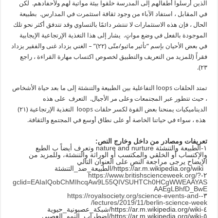
الذين أرسلوا أطفالهم إلى المدرسة خلقوا بيئة مواتية لهم ولأحفادهم. لكن
في المقابل ، استفاد الآباء من وجود ثقافة استثمرت في المدارس. بطبيعة
الحال ، فإن هذه الاستثمارات لا تنتشر دائمًا بالتساوي وقد تتدفق أكثر نحو تلك
الموجودة بالفعل في وضع مواتٍ. يشار إلى هذا التغذية الإرتجاعية الإيجابية
في بعض الأحيان بإسم “تأثير ماثيو/متّى (٢٢)” – الغني يزداد غنى والفقير يزداد
فقراً (للمزيد من التعريف والتطبيق لخصوص اكتساب مهارة القراءة ، راجع
٢٣).
تمتد الحلقات loops التفاعلية بين الطبيعة والتنشئة إلى ما بعد حياة الأشخاص
، حيث تتطور عبر المجتمعات وعلى مر الأجيال. التعرف على هذه
الديناميكيات يمنحنا بعض القوة لكسر حلقات loops التغذية الإرتجاعية (٢١)
هذه ، سواء في حياتنا الخاصة أو على نطاق أوسع في المجتمع والثقافة.
تعريفات ومصادر من داخل وخارج النص:
١-الطبيعة والتنشئة nature and nurture وتعرف أيضاً ب الطبع
والإكتساب أو الخلقي والمكتسب أو الوراثة والتنشئة، وللمزيد من
الإيضاح يرجى مراجعة النص على العنوان التالي
https://ar.m.wikipedia.org/wiki/الطبيعة_ضد_التنشئة
https://www.britishscienceweek.org/?
٢-
gclid=EAIaIQobChMIhcqAw9L55QIVSUHTCh0HCgWWEAAYAS
AAEgLBhfD_BwE
https://royalsociety.org/science-events-and-
٣-
lectures/2019/11/berlin-science-week/
٤-https://ar.m.wikipedia.org/wiki/شبكة_عصبونية_حيوية
٥-https://ar.m.wikipedia.org/wiki/اضطراب_النمو_العصبي