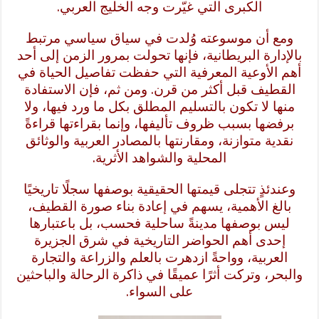
الكبرى التي غيّرت وجه الخليج العربي.
ومع أن موسوعته وُلدت في سياق سياسي مرتبط
بالإدارة البريطانية، فإنها تحولت بمرور الزمن إلى أحد
أهم الأوعية المعرفية التي حفظت تفاصيل الحياة في
القطيف قبل أكثر من قرن. ومن ثم، فإن الاستفادة
منها لا تكون بالتسليم المطلق بكل ما ورد فيها، ولا
برفضها بسبب ظروف تأليفها، وإنما بقراءتها قراءةً
نقدية متوازنة، ومقارنتها بالمصادر العربية والوثائق
المحلية والشواهد الأثرية.
وعندئذٍ تتجلى قيمتها الحقيقية بوصفها سجلًا تاريخيًا
بالغ الأهمية، يسهم في إعادة بناء صورة القطيف،
ليس بوصفها مدينةً ساحلية فحسب، بل باعتبارها
إحدى أهم الحواضر التاريخية في شرق الجزيرة
العربية، وواحةً ازدهرت بالعلم والزراعة والتجارة
والبحر، وتركت أثرًا عميقًا في ذاكرة الرحالة والباحثين
على السواء.