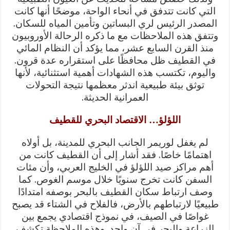
التي كانت تتدفق في أنحاء الواحة، موضحًا أنها كانت
المصدر الرئيس لري البساتين وتأمين المياه للسكان.
وتتفق هذه الملاحظات مع ما ذكره الرحالة الأوروبيون
منذ القرن السابع عشر، مما يؤكد أن النظام المائي
في القطيف ظل محافظًا على استقراره عدة قرون.
واليوم، تكتسب هذه الشهادات أهمية استثنائية، لأنها
توثق بيئة طبيعية اندثر معظمها نتيجة التحولات
العمرانية الحديثة.
اللؤلؤ… الاقتصاد البحري للقطيف
لم يغفل لوريمر الجانب البحري للمدينة، بل أولاه
اهتمامًا خاصًا. فقد أشار إلى أن القطيف كانت من
أهم مراكز صيد اللؤلؤ في الخليج العربي، وأن مئات
السفن كانت تخرج سنويًا خلال موسم الغوص. كما
وصف ارتباط سكان القطيف بالبحر بوصفه امتدادًا
طبيعيًا لارتباطهم بالأرض، فالفلاح في الشتاء قد يصبح
غواصًا في الصيف، في نموذج اقتصادي يجمع بين
الزراعة والبحر في آنٍ واحد. وهذه الملاحظة تكشف