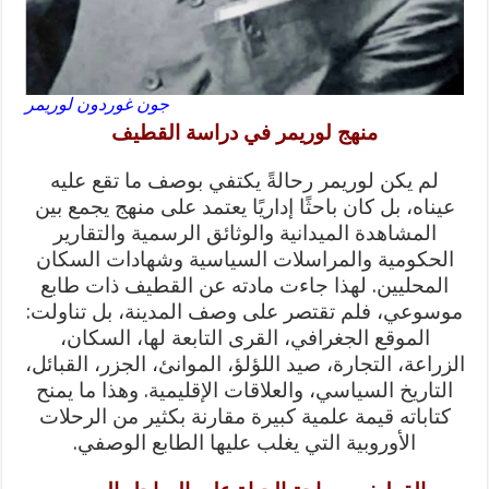
جون غوردون لوريمر
منهج لوريمر في دراسة القطيف
لم يكن لوريمر رحالةً يكتفي بوصف ما تقع عليه
عيناه، بل كان باحثًا إداريًا يعتمد على منهج يجمع بين
المشاهدة الميدانية والوثائق الرسمية والتقارير
الحكومية والمراسلات السياسية وشهادات السكان
المحليين. لهذا جاءت مادته عن القطيف ذات طابع
موسوعي، فلم تقتصر على وصف المدينة، بل تناولت:
الموقع الجغرافي، القرى التابعة لها، السكان،
الزراعة، التجارة، صيد اللؤلؤ، الموانئ، الجزر، القبائل،
التاريخ السياسي، والعلاقات الإقليمية. وهذا ما يمنح
كتاباته قيمة علمية كبيرة مقارنة بكثير من الرحلات
الأوروبية التي يغلب عليها الطابع الوصفي.