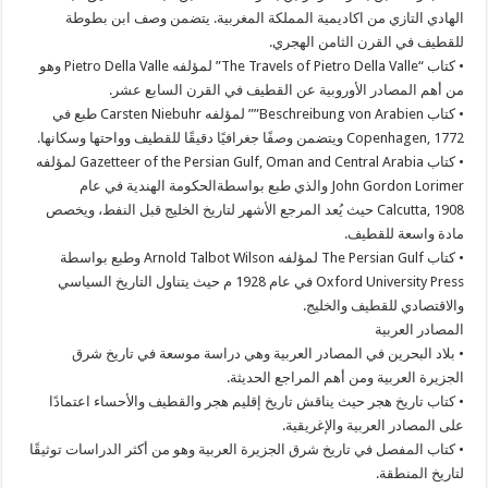
الهادي التازي من اكاديمية المملكة المغربية. يتضمن وصف ابن بطوطة
للقطيف في القرن الثامن الهجري.
• كتاب “The Travels of Pietro Della Valle” لمؤلفه Pietro Della Valle وهو
من أهم المصادر الأوروبية عن القطيف في القرن السابع عشر.
• كتاب Beschreibung von Arabien”” لمؤلفه Carsten Niebuhr طبع في
Copenhagen, 1772 ويتضمن وصفًا جغرافيًا دقيقًا للقطيف وواحتها وسكانها.
• كتاب Gazetteer of the Persian Gulf, Oman and Central Arabia لمؤلفه
John Gordon Lorimer والذي طبع بواسطةالحكومة الهندية في عام
Calcutta, 1908 حيث يُعد المرجع الأشهر لتاريخ الخليج قبل النفط، ويخصص
مادة واسعة للقطيف.
• كتاب The Persian Gulf لمؤلفه Arnold Talbot Wilson وطبع بواسطة
Oxford University Press في عام 1928 م حيث يتناول التاريخ السياسي
والاقتصادي للقطيف والخليج.
المصادر العربية
• بلاد البحرين في المصادر العربية وهي دراسة موسعة في تاريخ شرق
الجزيرة العربية ومن أهم المراجع الحديثة.
• كتاب تاريخ هجر حيث يناقش تاريخ إقليم هجر والقطيف والأحساء اعتمادًا
على المصادر العربية والإغريقية.
• كتاب المفصل في تاريخ شرق الجزيرة العربية وهو من أكثر الدراسات توثيقًا
لتاريخ المنطقة.