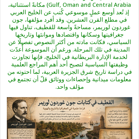
Gulf, Oman and Central Arabia) مكانةً استثنائية،
إذ تُعد أوسع عملٍ موسوعي كُتب عن الخليج العربي
في مطلع القرن العشرين. وقد أفرد مؤلفها، جون
غوردون لوريمر، مساحةً واسعة للقطيف، تناول فيها
جغرافيتها وسكانها واقتصادها وموانئها وتاريخها
السياسي، فكانت مادته من أكثر النصوص تفصيلًا عن
المدينة في تلك المرحلة. ورغم أن الموسوعة أُعدّت
لخدمة الإدارة البريطانية في الخليج، فإنها تجاوزت
وظيفتها السياسية لتصبح أحد أهم المراجع العلمية
في دراسة تاريخ شرق الجزيرة العربية، لما احتوته من
معلومات ميدانية وإحصاءات ووثائق قلّ أن تجتمع في
مؤلف واحد.