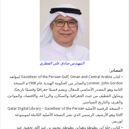
المهندس صادق علي القطري
المصادر:
• كتاب Gazetteer of the Persian Gulf, Oman and Central Arabia لمؤلفه
Lorimer, John Gordon والصادر من الحكومة الهندية عام 1908م النسخة
الثانية وهو المصدر الأساسي للمقال، ويضم قسمًا جغرافيًا وقسمًا تاريخيًا،
ويتناول القطيف من حيث الجغرافيا، والسكان، والزراعة، والاقتصاد، والموانئ،
والقرى، والتاريخ السياسي.
• النسخة الرقمية الأصلية Qatar Digital Library – Gazetteer of the Persian
Gulf وهو الأرشيف الرسمي الذي نشر النسخة الأصلية الكاملة لموسوعة
لوريمر.
• كتاب رحلة ابن بطوطة وهوابن بطوطة، محمد بن عبد الله. تحقيق عبد