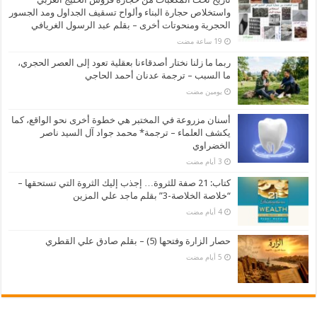
واستخلاص حجارة البناء وألواح تسقيف الجداول ومد الجسور
الحجرية ومنحوتات أخرى – بقلم عبد الرسول الغريافي
ربما ما زلنا نختار أصدقاءنا بعقلية تعود إلى العصر الحجري،
ما السبب – ترجمة عدنان أحمد الحاجي
‏يومين مضت
أسنان مزروعة في المختبر هي خطوة أخرى نحو الواقع، كما
يكشف العلماء – ترجمة* محمد جواد آل السيد ناصر
الخضراوي
كتاب: 21 صفة للثروة… إجذب إليك الثروة التي تستحقها –
“خلاصة الخلاصة-3” بقلم ماجد علي المزين
حصار الزارة وفتحها (5) – بقلم صادق علي القطري