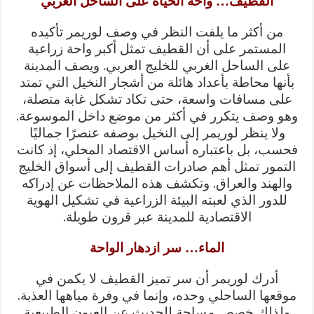
القطيف… واحة الحياة على الساحل العربي
من أكثر ما يلفت النظر في وصف لوريمر تأكيده
المستمر على أن القطيف تمثل أكبر واحة زراعية
على الساحل الغربي للخليج العربي. ويصف المدينة
بأنها محاطة بأعداد هائلة من أشجار النخيل التي تمتد
على مسافات واسعة، حتى تكاد تشكل غابة متصلة،
وهو وصف يتكرر في أكثر من موضع داخل الموسوعة.
ولا ينظر لوريمر إلى النخيل بوصفه عنصرًا جماليًا
فحسب، بل باعتباره أساس الاقتصاد المحلي، إذ كانت
التمور تمثل أهم صادرات القطيف إلى أسواق الخليج
والهند والعراق. وتكشف هذه الملاحظات عن إدراكه
للدور الذي لعبته البيئة الزراعية في تشكيل الهوية
الاقتصادية للمدينة عبر قرون طويلة.
الماء… سر ازدهار الواحة
أدرك لوريمر أن سر تميز القطيف لا يكمن في
موقعها الساحلي وحده، وإنما في وفرة مياهها العذبة.
ولذلك خصص مساحة للحديث عن العيون الطبيعية