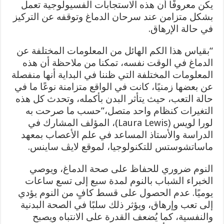
يكن معروفًا أن هذه الاستجابات الفسيولوجية تعمل
بشكل متزامن عند سرحان الدماغ وتوقفه عن التركيز
في حالة الإرهاق.
“بقياس هذا الكم الهائل من المعلومات المختلفة عن
الدماغ في الوقت نفسه، تمكنا من ملاحظة أن هذه
المعلومات المختلفة التي ظننا في البداية أنها منفصلة
عن بعضها زمنيًا، كانت في الواقع متزامنة نوعًا ما في
حالة التعب، حيث يتأثر البدن بأكمله، وتحدث كل هذه
التغيرات كنظام واحد متصل،”حسب ما صرحت به
لورا لويس (Laura Lewis)، المؤلف المشارك في
الدراسة والأستاذ المساعد في علم الأعصاب بمعهد
ماساتشوستس للتكنولوجيا، لموقع لايڤ ساينس.
النوم ضروري للحفاظ على صحة الدماغ، ويوصي
الخبراء الشباب بالنوم لمدة سبع إلى تسع ساعات
يوميًا. عدم الحصول على قسط كافٍ من النوم يؤدي
إلى تعب وإرهاق، ويؤثر ذلك سلبًا في الصحة البدنية
والنفسية، كما يُضعف القدرة على الانتباه ويصبح