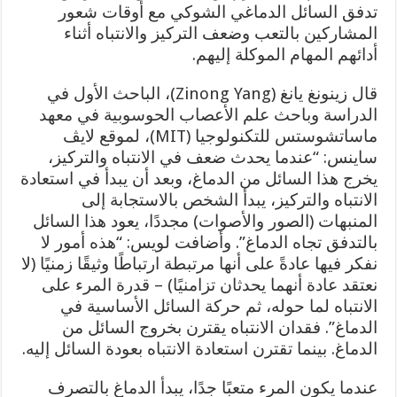
تدفق السائل الدماغي الشوكي مع أوقات شعور
المشاركين بالتعب وضعف التركيز والانتباه أثناء
أدائهم المهام الموكلة إليهم.
قال زينونغ يانغ (Zinong Yang)، الباحث الأول في
الدراسة وباحث علم الأعصاب الحوسوبية في معهد
ماساتشوستس للتكنولوجيا (MIT)، لموقع لايڤ
ساينس: “عندما يحدث ضعف في الانتباه والتركيز،
يخرج هذا السائل من الدماغ، وبعد أن يبدأ في استعادة
الانتباه والتركيز، يبدأ الشخص بالاستجابة إلى
المنبهات (الصور والأصوات) مجددًا، يعود هذا السائل
بالتدفق تجاه الدماغ”. وأضافت لويس: “هذه أمور لا
نفكر فيها عادةً على أنها مرتبطة ارتباطًا وثيقًا زمنيًا (لا
نعتقد عادة أنهما يحدثان تزامنيًا) – قدرة المرء على
الانتباه لما حوله، ثم حركة السائل الأساسية في
الدماغ”. فقدان الانتباه يقترن بخروج السائل من
الدماغ. بينما تقترن استعادة الانتباه بعودة السائل إليه.
عندما يكون المرء متعبًا جدًا، يبدأ الدماغ بالتصرف