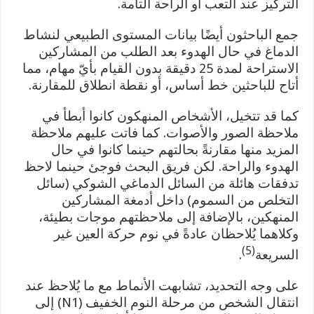
التركيز عند التعب أو الراحة التامة.
جمع الباحثون أيضًا بيانات المستوى الطبيعي لنشاط
الدماغ في حال الهدوء بعد الطلب من المشاركين
الاستراحة لمدة 25 دقيقة بدون القيام بأيّ مهام، مما
أتاح للباحثين خط أساس، أو نقطة انطلاق للمقارنة.
كما قد تتخيل، الأشخاص المنهكون كانوا أبطأ في
ملاحظة الصور والأصوات. كما فاتت عليهم ملاحظة
المزيد منها مقارنةً بحالتهم حينما كانوا في حال
الهدوء والراحة. لكن فريق البحث فوجئ حينما لاحظ
تدفقات هائلة من السائل الدماغي الشوكي (سائل
التخلص من السموم) داخل أدمغة المشاركين
المنهكين، بالإضافة إلى ملاحظتهم موجات بطيئة،
وكلاهما يُلاحظان عادةً في نوم حركة العين غير
(5)
السريعة
.
على وجه التحديد، تشابهت الأنماط مع ما يُلاحظ عند
انتقال الشخص من مرحلة النوم الخفيف (N1) إلى