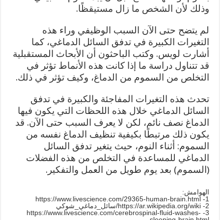
وذلك لأن الشخص ما زال مستيقظًا.
لم يتضح حتى الآن السبب الوظيفي وراء هذه
التغيرات الكبيرة في تدفق السائل الدماغي، كما
أشارت لويس. وكتب الباحثون أن الأبحاث المستقبلية
قد تتناول دراسة ما إذا كانت هذه الأنماط تؤثر في
التخلص من السموم من الدماغ، وكيف تؤثر في ذلك.
تحدث هذه التغيرات المفاجئة والكبيرة في تدفق
السائل الدماغي خلال هذه اللحظات التي يكون فيها
الدماغ نصف نائم، لكن لا يعرف السبب حتى الآن. قد
يكون ذلك مرتبطًا بكيفية تنظيف الدماغ نفسه من
السموم: أثناء النوم، حيث يتغير تدفق السائل
الدماغي للمساعدة في التخلص من هذه الفضلات
(السموم) بعد يوم طويل من العمل والتفكير.
الهوامش:
1- https://www.livescience.com/29365-human-brain.html
2- https://ar.wikipedia.org/wiki/سائل_دماغي_شوكي
3- https://www.livescience.com/cerebrospinal-fluid-washes-
sleeping-brain.html