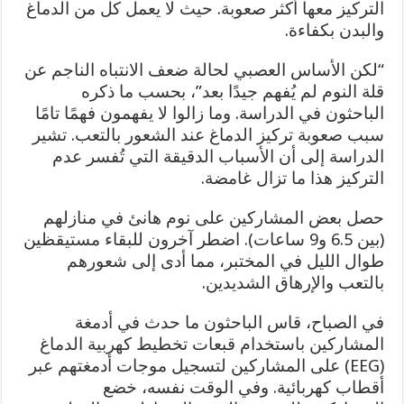
التركيز معها أكثر صعوبة. حيث لا يعمل كل من الدماغ
والبدن بكفاءة.
“لكن الأساس العصبي لحالة ضعف الانتباه الناجم عن
قلة النوم لم يُفهم جيدًا بعد”، بحسب ما ذكره
الباحثون في الدراسة. وما زالوا لا يفهمون فهمًا تامًا
سبب صعوبة تركيز الدماغ عند الشعور بالتعب. تشير
الدراسة إلى أن الأسباب الدقيقة التي تُفسر عدم
التركيز هذا ما تزال غامضة.
حصل بعض المشاركين على نوم هانئ في منازلهم
(بين 6.5 و9 ساعات). اضطر آخرون للبقاء مستيقظين
طوال الليل في المختبر، مما أدى إلى شعورهم
بالتعب والإرهاق الشديدين.
في الصباح، قاس الباحثون ما حدث في أدمغة
المشاركين باستخدام قبعات تخطيط كهربية الدماغ
(EEG) على المشاركين لتسجيل موجات أدمغتهم عبر
أقطاب كهربائية. وفي الوقت نفسه، خضع