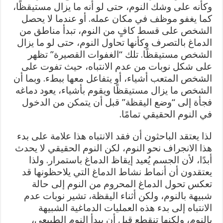
وكأنه على وشك النوم، حتى لو أنه ما يزال مستيقظًا،
كما يغفو موظف في مكان عمله. أو عندما لا يحصل
الشخص على قسط كافٍ من النوم، تبدأ مناطق من
الدماغ بالتصرف وكأنها تحاول النوم، حتى لو ما يزال
الشخص مستيقظًا. تلك “الغفوات القصيرة” تظهر
على شكل نوبات من عدم الانتباه، حيث تفوت على
الشخص المتعب أشياء، أو يتفاعل معها ببطء. وبما أن
الشخص ما يزال مستيقظًا ويقوم بأشياء، يعود دماغه
فجأة إلى “وضع اليقظة” قبل أن يتمكن من الدخول
في النوم الحقيقي تمامًا.
لذا يعتقد الباحثون أن فقد الانتباه هذا علامة على بدء
هذا الانجراف نحو النوم، لكن النوم الحقيقي لا يحدث
أبدًا، لأن الجسم يُعيد إيقاظ الدماغ باستمرار. ولذا
يعتقدون أن أنماط نشاط الدماغ التي يلاحظونها قد
تعكس تحول الدماغ المحروم من النوم إلى حالة
شبيهة بالنوم، ولكن أثناء اليقظة، تشير نوبات عدم
الانتباه إلى بدء هذه العمليات الدماغية الشبيهة
بالنوم، ولكنها تنقطع قبل أن يبدأ النوم الطبيعي،