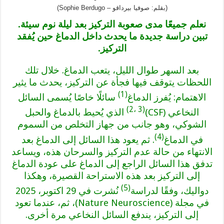
(بقلم: صوفيا بيرداقو – Sophie Berdugo)
نعلم جميعًا مدى صعوبة التركيز بعد ليلة نوم سيئة.
تبين دراسة جديدة ما يحدث داخل الدماغ حين يُفقد
التركيز.
بعد السهر طوال الليل، يتعب الدماغ. خلال تلك
اللحظات يتوقف فيها فجأة عن التركيز، يحدث ما يثير
(1)
الاهتمام: يُفرز الدماغ
سائلًا خاصًا يُسمى السائل
(2، 3)
النخاعي (CSF)
الذي يُحيط بالدماغ والحبل
الشوكي، وهو جانب من جهاز التخلص من السموم
(4)
في الدماغ
. ثم يعود هذا السائل إلى الدماغ بعد
الانتهاء من حالة عدم التركيز والسرحان هذه، ويساعد
تدفق هذا السائل الراجع إلى الدماغ على عودة الدماغ
إلى التركيز بعد هذه الاستراحة القصيرة، وهكذا
(5)
دواليك، وفقًا لدراسة
نُشرت في 29 اكتوبر، 2025
في مجلة (Nature Neuroscience)، ثم، عندما تعود
إلى التركيز، يندفع السائل النخاعي مرة أخرى.