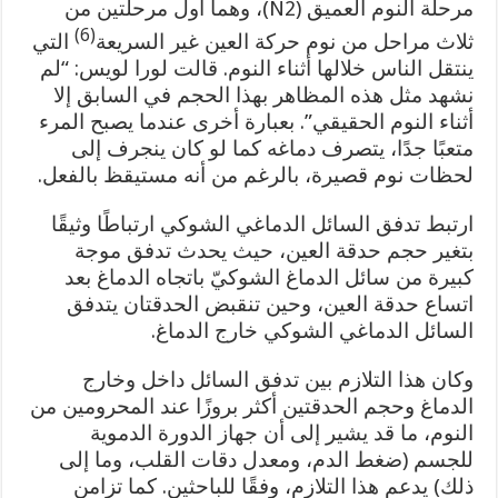
مرحلة النوم العميق (N2)، وهما أول مرحلتين من
(6)
ثلاث مراحل من نوم حركة العين غير السريعة
التي
ينتقل الناس خلالها أثناء النوم. قالت لورا لويس: “لم
نشهد مثل هذه المظاهر بهذا الحجم في السابق إلا
أثناء النوم الحقيقي”. بعبارة أخرى عندما يصبح المرء
متعبًا جدًا، يتصرف دماغه كما لو كان ينجرف إلى
لحظات نوم قصيرة، بالرغم من أنه مستيقظ بالفعل.
ارتبط تدفق السائل الدماغي الشوكي ارتباطًا وثيقًا
بتغير حجم حدقة العين، حيث يحدث تدفق موجة
كبيرة من سائل الدماغ الشوكيّ باتجاه الدماغ بعد
اتساع حدقة العين، وحين تنقبض الحدقتان يتدفق
السائل الدماغي الشوكي خارج الدماغ.
وكان هذا التلازم بين تدفق السائل داخل وخارج
الدماغ وحجم الحدقتين أكثر بروزًا عند المحرومين من
النوم، ما قد يشير إلى أن جهاز الدورة الدموية
للجسم (ضغط الدم، ومعدل دقات القلب، وما إلى
ذلك) يدعم هذا التلازم، وفقًا للباحثين. كما تزامن