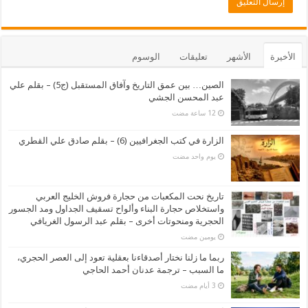
الأخيرة
الأشهر
تعليقات
الوسوم
الصين… بين عمق التاريخ وآفاق المستقبل (ج5) – بقلم علي
عبد المحسن الجشي
الزارة في كتب الجغرافيين (6) – بقلم صادق علي القطري
‏يوم واحد مضت
تاريخ نحت المكعبات من حجارة فروش الخليج العربي
واستخلاص حجارة البناء وألواح تسقيف الجداول ومد الجسور
الحجرية ومنحوتات أخرى – بقلم عبد الرسول الغريافي
‏يومين مضت
ربما ما زلنا نختار أصدقاءنا بعقلية تعود إلى العصر الحجري،
ما السبب – ترجمة عدنان أحمد الحاجي