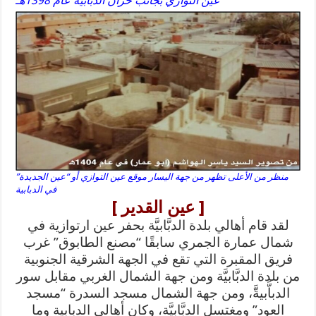
عين التوازي بجانب خزان الدبابية عام 1398هـ
منظر من الأعلى تظهر من جهة اليسار موقع عين التوازي أو “عين الجديدة”
في الدبابية
[ عين القدير ]
لقد قام أهالي بلدة الدبَّابيَّة بحفر عين ارتوازية في
شمال عمارة الجمري سابقًا “مصنع الطابوق” غرب
فريق المقبرة التي تقع في الجهة الشرقية الجنوبية
من بلدة الدبَّابيَّة ومن جهة الشمال الغربي مقابل سور
الدباَّبيةَّ، ومن جهة الشمال مسجد السدرة “مسجد
العود” ومغتسل الدبَّابيَّة، وكان أهالي الدبابية وما