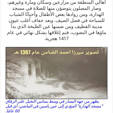
أهالي المنطقة من مزارعين وسكان ومارة وغيرهم،
وصار المصلون يتوضؤن منها للصلاة في مسجد
الهدارة، ومن روادها بعض الأطفال وأحيانًا الشباب
للسباحة في فصل الصيف. وبعد جفاف أغلب عيون
مدينة القطيف ومن ضمنها عين الصَّبخة الذي بدأ
ماؤها في النضوب، فتم إغلاقها بشكل نهائي في عام
1417 هجرية.
يظهر من جهة اليسار في وسط بساتين النخيل على الزقاق
“مسجد الهدارة” المؤدي إلى عين ياسين في الماضي، أي قبل
60 عامًا.