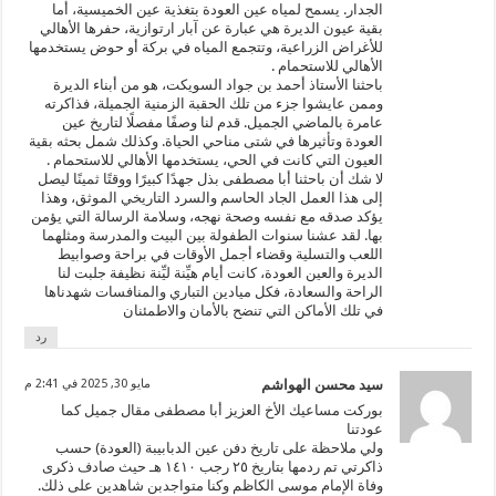
الجدار. يسمح لمياه عين العودة بتغذية عين الخميسية، أما
بقية عيون الديرة هي عبارة عن آبار ارتوازية، حفرها الأهالي
للأغراض الزراعية، وتتجمع المياه في بركة أو حوض يستخدمها
الأهالي للاستحمام .
باحثنا الأستاذ أحمد بن جواد السويكت، هو من أبناء الديرة
وممن عايشوا جزء من تلك الحقبة الزمنية الجميلة، فذاكرته
عامرة بالماضي الجميل. قدم لنا وصفًا مفصلًا لتاريخ عين
العودة وتأثيرها في شتى مناحي الحياة. وكذلك شمل بحثه بقية
العيون التي كانت في الحي، يستخدمها الأهالي للاستحمام .
لا شك أن باحثنا أبا مصطفى بذل جهدًا كبيرًا ووقتًا ثمينًا ليصل
إلى هذا العمل الجاد الحاسم والسرد التاريخي الموثق، وهذا
يؤكد صدقه مع نفسه وصحة نهجه، وسلامة الرسالة التي يؤمن
بها. لقد عشنا سنوات الطفولة بين البيت والمدرسة ومثلهما
اللعب والتسلية وقضاء أجمل الأوقات في براحة وصوابيط
الديرة والعين العودة، كانت أيام هيِّنة ليِّنة نظيفة جلبت لنا
الراحة والسعادة، فكل ميادين التباري والمنافسات شهدناها
في تلك الأماكن التي تنضح بالأمان والاطمئنان
رد
سيد محسن الهواشم
مايو 30, 2025 في 2:41 م
بوركت مساعيك الأخ العزيز أبا مصطفى مقال جميل كما
عودتنا
ولي ملاحظة على تاريخ دفن عين الدبابيبة (العودة) حسب
ذاكرتي تم ردمها بتاريخ ٢٥ رجب ١٤١٠ هـ حيث صادف ذكرى
وفاة الإمام موسى الكاظم وكنا متواجدبن شاهدين على ذلك.