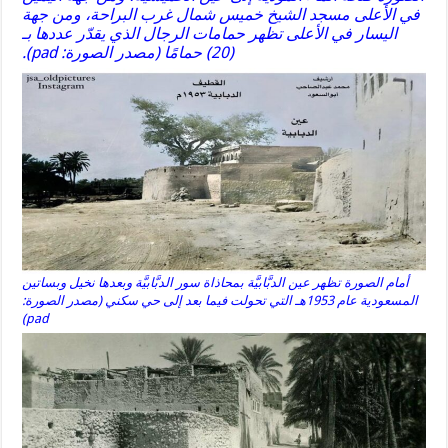
في الأعلى مسجد الشيخ خميس شمال غرب البراحة، ومن جهة
اليسار في الأعلى تظهر حمامات الرجال الذي يقدّر عددها بـ
(20) حمامًا (مصدر الصورة: pad).
أمام الصورة تظهر عين الدبَّابيَّة بمحاذاة سور الدبَّابيَّة وبعدها نخيل وبساتين
المسعودية عام 1953هـ التي تحولت فيما بعد إلى حي سكني (مصدر الصورة:
pad)