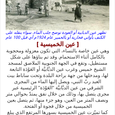
تظهر عين الدبابية أو العودة توضح جلب الماء، سواء بنقله على
الكتف بأواني فخارية أو بالحمير عام 1924م أي قبل 100 عام
[ عين الخميسية ]
وهي عين خاصة بالنساء، التي تكون معزولة ومحجوبة
بالكامل أثناء الاستحمام. وقد تم بناؤها على شكل
مستطيل، وتقع في الجهة الجنوبية الملاصق لمسجد
الشيخ خميس وغرب عين الدبَّابيَّة أو العَوْدَة التابعة
لها، ومدخلها من جهة براحة البلدة وتحت ساباط بيت
العبد ربّ النبي، ويصل إليها الماء من المجرى
الشرقي من عين الدبَّابيَّة “العَوْدَة” الرئيسية عبر
مجرى يتصل بها، وذلك من خلال نفق يمتدّ بحوالي متر
ونصف المتر من العين، وهو جزء منها، ثم يتصل بعين
الخميسية من خلال فجوة أو الفتحة.
كما تميّزت عين الخميسية بسورها المرتفع الذي يبلغ