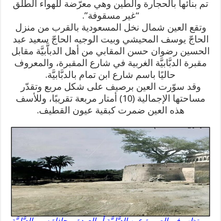
تم بنائها بالحجارة والطين وهي معرّضة للهواء الطلق
“غير مسقوفة”.
وتقع العين شمال نخل المسعودية بالقرب من منزل
الحاجّ يوسف المحيشي وبيت الوجيه الحاجّ سعيد عبد
الحسين رضوان حسن المقابي من أهل الدباَّبيَّة مقابل
مقبرة الدبَّابيَّة الغربية في شارع المقبرة، والمعروف
حاليًا باسم شارع ابن تمام بالدبَّابيَّة.
وقد سوّرت العين برصيف على شكل مربع وتقدّر
مساحتها الإجمالية (10) أمتار مربعة تقريبًا، وللأسف
هذه العين ضمرت كبقية عيون القطيف.
تظهر في الصورة عين الدبَّابيَّة أو العودة بمحاذاة سور الدبَّابيَّة