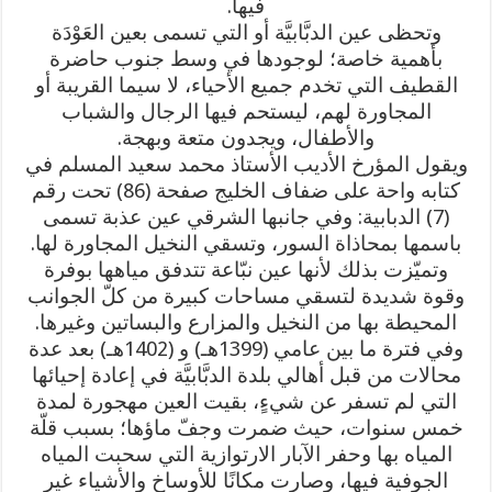
فيها.
وتحظى عين الدبَّابيَّة أو التي تسمى بعين العَوْدَة
بأهمية خاصة؛ لوجودها في وسط جنوب حاضرة
القطيف التي تخدم جميع الأحياء، لا سيما القريبة أو
المجاورة لهم، ليستحم فيها الرجال والشباب
والأطفال، ويجدون متعة وبهجة.
ويقول المؤرخ الأديب الأستاذ محمد سعيد المسلم في
كتابه واحة على ضفاف الخليج صفحة (86) تحت رقم
(7) الدبابية: وفي جانبها الشرقي عين عذبة تسمى
باسمها بمحاذاة السور، وتسقي النخيل المجاورة لها.
وتميّزت بذلك لأنها عين نبّاعة تتدفق مياهها بوفرة
وقوة شديدة لتسقي مساحات كبيرة من كلّ الجوانب
المحيطة بها من النخيل والمزارع والبساتين وغيرها.
وفي فترة ما بين عامي (1399هـ) و (1402هـ) بعد عدة
محالات من قبل أهالي بلدة الدبَّابيَّة في إعادة إحيائها
التي لم تسفر عن شيءٍ، بقيت العين مهجورة لمدة
خمس سنوات، حيث ضمرت وجفّ ماؤها؛ بسبب قلّة
المياه بها وحفر الآبار الارتوازية التي سحبت المياه
الجوفية فيها، وصارت مكانًا للأوساخ والأشياء غير