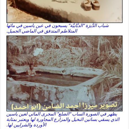
شباب الدَّيرَة “الدبَّابيَّة” يسبحون في عين ياسين في مائها
المتلاطم المتدفق في الماضي الجميل.
يظهر في الصورة الساب “الضلع” المجرى المائي لعين ياسين
الذي يسقي بساتين النخيل والمزارع المجاورة لها ويعتبر بمثابة
الأوردة والشرايين لها.