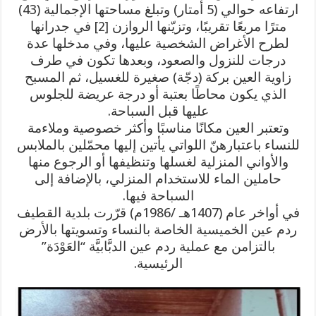
ارتفاعه حوالي (5 أمتار) وتبلغ مساحتها الإجمالية (43)
مترًا مربعًا تقريبًا، وتزيّنها الروازن [2] في جدرانها
لطرح الأغراض الشخصية عليها، وفي مدخلها عدة
درجات للنزول والصعود، وبعدها تكون في طرف
زاوية العين بركة (دجّة) صغيرة للغسيل، ثم المسبح
الذي يكون محاطًا بعتبة أو درجة عريضة للجلوس
عليها قبل السباحة.
وتعتبر العين مكانًا مناسبًا وأكثر خصوصية وملاءمة
للنساء باعتبارهنّ اللواتي يأتين إليها محمّلين بالملابس
والأواني المنزلية لغسلها وتنظيفها أو الرجوع منها
حاملين الماء للاستخدام المنزلي، بالإضافة إلى
السباحة فيها.
في أواخر عام (1407هـ /1986م) قرّرت بلدية القطيف
ردم عين الخميسية الخاصة بالنساء وتسويتها بالأرض
بالتزامن مع عملية ردم عين الدبَّابيَّة “العَوْدَة”
الرئيسية.