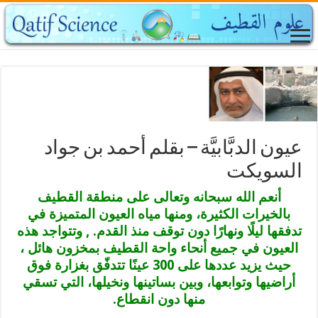
عيون الدبَّابيَّة – بقلم أحمد بن جواد
السويكت
أنعم الله سبحانه وتعالى على منطقة القطيف
بالخيرات الكثيرة، ومنها مياه العيون المتميزة في
تدفقها ليلًا ونهارًا دون توقف منذ القدم. , وتتواجد هذه
العيون في جميع أنحاء واحة القطيف بمخزون هائل ،
حيث يزيد عددها على 300 عينًا تتدفّق بغزارة فوق
أراضيها وتوابعها، وبين بساتينها ونخيلها، التي تسقي
منها دون انقطاع.