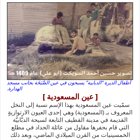
أطفال الديرة “الدبابية” يسبحون في عين الصَّبَخَة بجانب مسجد
الهدارة.
[ عين المسعودية ]
سمّيت عين المسعودية بهذا الإسم نسبة إلى النخل
المعروف بـ (المسعودية) وهي إحدى العيون الارتوازيةٍ
القديمة في مدينة القطيف التابعة لسيحة الدبَّابيَّة
التي قام بحفرها مقاول من عائلة الحداد في مطلع
الخمسينيات من القرن الميلادي الماضي، وبعد ذلك