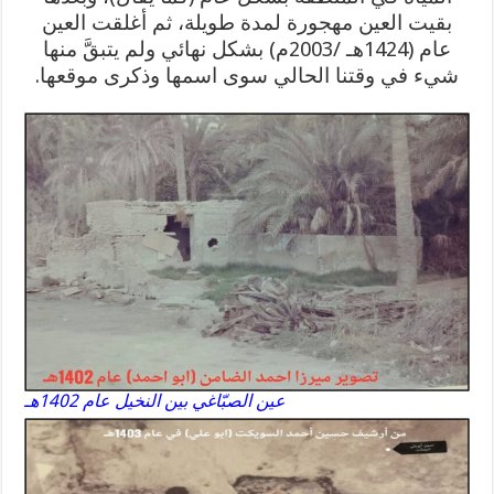
بقيت العين مهجورة لمدة طويلة، ثم أغلقت العين
عام (1424هـ /2003م) بشكل نهائي ولم يتبقَّ منها
شيء في وقتنا الحالي سوى اسمها وذكرى موقعها.
عين الصبّاغي بين النخيل عام 1402هـ