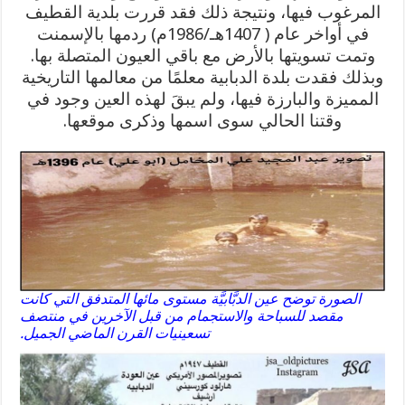
المرغوب فيها، ونتيجة ذلك فقد قررت بلدية القطيف
في أواخر عام ( 1407هـ/1986م) ردمها بالإسمنت
وتمت تسويتها بالأرض مع باقي العيون المتصلة بها.
وبذلك فقدت بلدة الدبابية معلمًا من معالمها التاريخية
المميزة والبارزة فيها، ولم يبقَ لهذه العين وجود في
وقتنا الحالي سوى اسمها وذكرى موقعها.
الصورة توضح عين الدبَّابيَّة مستوى مائها المتدفق التي كانت
مقصد للسباحة والاستجمام من قبل الآخرين في منتصف
تسعينيات القرن الماضي الجميل.