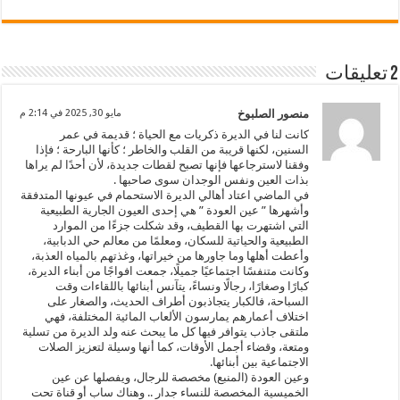
2 تعليقات
منصور الصلبوخ
مايو 30, 2025 في 2:14 م
كانت لنا في الديرة ذكريات مع الحياة ؛ قديمة في عمر
السنين، لكنها قريبة من القلب والخاطر ؛ كأنها البارحة ؛ فإذا
وفقنا لاسترجاعها فإنها تصبح لقطات جديدة، لأن أحدًا لم يراها
بذات العين ونفس الوجدان سوى صاحبها .
في الماضي اعتاد أهالي الديرة الاستحمام في عيونها المتدفقة
وأشهرها ” عين العودة ” هي إحدى العيون الجارية الطبيعية
التي اشتهرت بها القطيف، وقد شكلت جزءًا من الموارد
الطبيعية والحياتية للسكان، ومعلمًا من معالم حي الدبابية،
وأعطت أهلها وما جاورها من خيراتها، وغذتهم بالمياه العذبة،
وكانت متنفسًا اجتماعيًا جميلًا، جمعت افواجًا من أبناء الديرة،
كبارًا وصغارًا، رجالًا ونساءً، يتآنس أبنائها باللقاءات وقت
السباحة، فالكبار يتجاذبون أطراف الحديث، والصغار على
اختلاف أعمارهم يمارسون الألعاب المائية المختلفة، فهي
ملتقى جاذب يتوافر فيها كل ما يبحث عنه ولد الديرة من تسلية
ومتعة، وقضاء أجمل الأوقات، كما أنها وسيلة لتعزيز الصلات
الاجتماعية بين أبنائها.
وعين العودة (المنبع) مخصصة للرجال، ويفصلها عن عين
الخميسية المخصصة للنساء جدار .. وهناك ساب أو قناة تحت