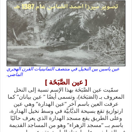
عين ياسين بين النخيل في منتصف الثمانينيات القرن الهجري
الماضي.
[ عين الصَّبَخَة ]
سمّيت عين الصَّبَخَة بهذا الإسم نسبة إلى النخل
المعروف بـ (الصَبَخَة)، وتسمى أيضًا ” عين بيانان” كما
عرفت العين باسم آخر “عين الهدارة“ وهي عين
ارتوازيةٍ تقع بسيحة الدبَّابيَّة في وسط نخيل الهدارة،
وعلى الطريق يقع مسجد الهدارة الذي يعرف حاليًا
باسم بــ “مسجد الزهراء” وهو من المساجد القديمة