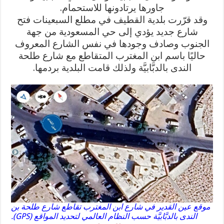
جاورها يرتادونها للاستحمام.
وقد قرّرت بلدية القطيف في مطلع السبعينات فتح
شارع جديد يؤدي إلى حي المسعودية من جهة
الجنوب وصادف وجودها في نفس الشارع المعروف
حاليًا باسم ابن المغترب المتقاطع مع شارع طلحة
الندى بالدبَّابيَّة ولذلك قامت البلدية بردمها.
موقع عين القدير في شارع ابن المغترب تقاطع شارع طلحة بن
الندى بالدبَّابيَّة حسب النظام العالمي لتحديد المواقع (GPS).