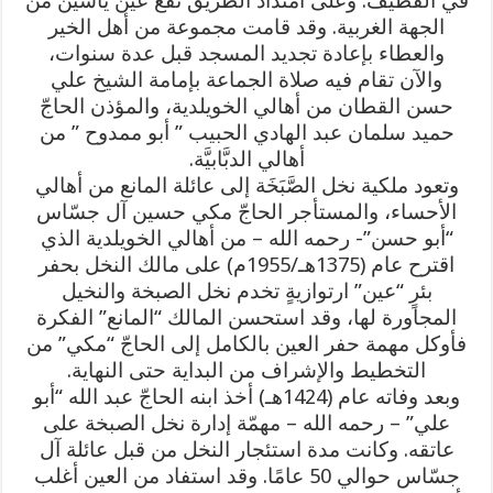
في القطيف. وعلى امتداد الطريق تقع عين ياسين من
الجهة الغربية. وقد قامت مجموعة من أهل الخير
والعطاء بإعادة تجديد المسجد قبل عدة سنوات،
والآن تقام فيه صلاة الجماعة بإمامة الشيخ علي
حسن القطان من أهالي الخويلدية، والمؤذن الحاجّ
حميد سلمان عبد الهادي الحبيب ” أبو ممدوح ” من
أهالي الدبَّابيَّة.
وتعود ملكية نخل الصَّبَخَة إلى عائلة المانع من أهالي
الأحساء، والمستأجر الحاجّ مكي حسين آل جسّاس
“أبو حسن”- رحمه الله – من أهالي الخويلدية الذي
اقترح عام (1375هـ/1955م) على مالك النخل بحفر
بئرٍ “عين” ارتوازيةٍ تخدم نخل الصبخة والنخيل
المجاورة لها، وقد استحسن المالك “المانع” الفكرة
فأوكل مهمة حفر العين بالكامل إلى الحاجّ “مكي” من
التخطيط والإشراف من البداية حتى النهاية.
وبعد وفاته عام (1424هـ) أخذ ابنه الحاجّ عبد الله “أبو
علي” – رحمه الله – مهمّة إدارة نخل الصبخة على
عاتقه. وكانت مدة استئجار النخل من قبل عائلة آل
جسّاس حوالي 50 عامًا. وقد استفاد من العين أغلب