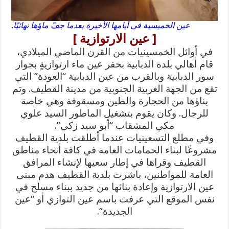
عين الخميسية في أيامها الأخيرة بعدما جفّ ماؤها نهائيًا.
[ عين الارتوازية ]
في أوائل الخمسينيات من القرن الماضي الميلادي،
قام أهالي بلدة الدبابية بحفر عين ماء ارتوازيةٍ بجوار
سور الدبابية وبالقرب من عين الدبابية “العودة” التي
تقع من الجهة الغربية الجنوبية من مدينة القطيف. وتم
بناؤها من الحجارة والطين ومسقوفة وهي خاصة
للرجال. وكان يقوم بتشغيل الماطور السيد علوي
مكي المشقاب “أبو سيد زكي”.
وفي مطلع التسعينيات عندما أطلقت بلدية القطيف
مشروعًا لبناء الحمامات العامة في كافة أنحاء مناطق
القطيف وقراها في إطار سعيها لإنشاء المرافق
العامة للمواطنين، باشرت بلدية القطيف هدم مبنى
عين الارتوازية وإعادة بنائها من جديد ببناء مسلح في
نفس الموقع التي عرفت باسم عين التوازي أو “عين
الجديدة”.