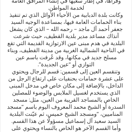
وقراها، في إطار سعيها في إنشاء المرافق العامة
لخدمة المواطن.
وكانت بلدة الدبابية من الأحياء الأوائل الذي تم تنفيذ
بناء الحمامات العامة فيها، بمساعدة الوجيه السيد
جعفر أحمد آل ماجد – رحمه الله – الذي كان يشغل
آنذاك مساعد مدير بلدية القطيف، حيث شرعت
البلدية في هدم مبنى عين الارتوازية القديمة التي تقع
في الناحية الشمالية الغربية من مدينة القطيف، وبناء
مسلح جديد في مكانها، وقد عُرفت باسم عين
التوازي أو “عين الجديدة”.
وتنقسم العين إلى قسمين: قسم للرجال ويحتوي
على عشرة حمامات بحنفيات على ارتفاع الرجل من
الداخل، بالإضافة إلى مكان خاص في مدخل المبنى
الذي يستخدم لغسيل الملابس والوضوء للمصلين
الخاص بالمساجد القريبة من العين، مثل: مسجد
السدرة أو الشيخ محمد المعروف اليوم باسم “مسجد
المناميين، “ومسجد الشيخ خميس، ثم عيّنت البلدية
السيد سعيد آل إسماعيل مسؤولًا عن هذا القسم.
وأما القسم الآخر هو الخاص بالنساء ويحتوي على