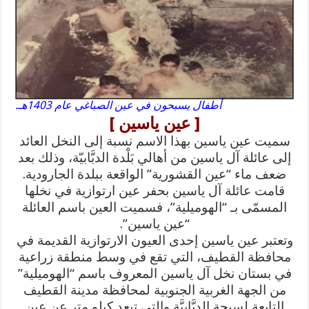
أطفال يسبحون في عين الصباغي عام 1403هـ.
[ عين ياسين ]
سميت عين ياسين بهذا الاسم نسبة إلى النخل العائد
إلى عائلة آل ياسين من أهالي بَلْدة الدبَّابيّة، وذلك بعد
ضعف ماء “عين القشورية” الواقعة ببلدة الجارودية.
قامت عائلة آل ياسين بحفر عين ارتوازية في نخلها
المسمّى بـ “الهوميلية”، فسميت العين باسم العائلة
“عين ياسين”.
وتعتبر عين ياسين إحدى العيون الارتوازية القديمة في
محافظة القطيف، التي تقع في وسط منطقة زراعية
في بستان نخل آل ياسين المعروف باسم “الهوميلية”
من الجهة الغربية الجنوبية لمحافظة مدينة القطيف
التابعة لسيحة الدبَّابيَّة والتي تبعد كيلو متر عن عين