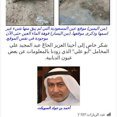
(من اليمين) موقع عين المسعودية التي لم يبقَ منها شيء غير
اسمها وذكرى موقعها. (من اليسار) فوهة الماء العين حتى الآن
موجودة في نفس الموقع.
شكر خاص إلى أخينا العزيز الحاجّ عبد المجيد علي
المخامل “أبو علي” الذي زودنا بالمعلومات عن بعض
عيون الدبابية.
أحمد بن جواد السويكت
عدد الزيارات:
1٬107