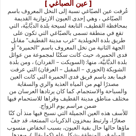
[ عين الصباغي ]
عُرفت عين الصبّاغي نسبة إلى النخل المعروف باسم
الصبّاغي ، وهي إحدى العيون الارتوازية القديمة
بمحافظة القطيف، التابعة لسيحة بلدة الدبَّابيَّة، التي
تقع في منطقة تسمى بالصبّاغي التي تكون على
طريق بلدة الخويلدية “غرب مدينة القطيف” مقابل
الجهة الثانية من نخل المعروف باسم “الحميرة” أو
فدى الحميرة، حيث كانت سكنًا لمجموعة من عوائل
بلدة الدبَّابيَّة، منها: (السويكت – الفردان) ، ومن بلدة
الشويكة (الحوري – المقبل – العرقان) التي عرفت
فيما بعد باسم فريق فدى الحميرة التي كانت العين
مصدرًا لهم من المياه العذبة والري والسقاية
والسباحة والاستجمام. كما كان يرتادها العرسان من
مختلف مناطق مدينة القطيف وقراها للاستحمام فيها
ضمن مراسم يوم الزواج.
للأسف هذه العين الجميلة التي نسبح فيها منذ أن كنّا
صغارًا، وارتبط بمخزون الذكريات الممتعة، قد جفّ
ماؤها حالها حال بقية العيون، بسبب انخفاض منسوب
المياه في المنطقة بشكل عام (كما يقال)، وبعدها