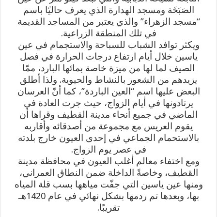
الصَبَخَة ومسجد الهدارة الذي يعرف حاليًا باسم
“مسجد الزهراء” والذي يعتبر من المساجد القديمة
في تلك المنطقة الزراعية.
ويكثر توافد الشباب للسباحة والاستجمام في عين
ياسين خلال أيام ارتفاع درجات الحرارة في فصل
الصيف لما لها من ميزة خاصة بمائها البارد، ممّا
يزيدهم من الشعور بالنشاط والحيوية. ولذا أطلق
البعض عليها اسم “العين الباردة”، كما أنّ العرسان
يرتادونها في أيام الزواج، حيث جرت العادة في
الماضي في جميع أنحاء مدينة القطيف وقراها أن
يقوم العريس مع مجموعة من أصدقائه وأقاربه
بالاستحمام الجماعي في إحدى العيون خارج بلدته
في عصر يوم الزواج.
ومع اختفاء معالم أغلب العيون في محافظة مدينة
القطيف، وخاصةً الداخلة ضمن النطاق العمراني،
ومنها عين ياسين التي جفّت مياهها بسب قلة المياه
بها، وبعدها تم ردمها بشكل نهائي في عام 1420هـ
تقريبًا.