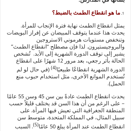
ما هو انقطاع الطمث بالضبط؟
يمثل انقطاع الطمث نهاية فترة الإنجاب للمرأة.
يحدث هذا عندما يتوقف المبيضان عن إفراز البويضات
وتنخفض مستويات هرموني الاستروجين
والبروجيستيرون. لذا فإن مصطلح “انقطاع الطمث”
يشير إلى توقف الدورة الشهرية إلى الأبد. تُشخص
الحالة بأثر رجعي، بعد مرور 12 شهرًا على انقطاع
(4)
الدورة الشهرية انقطاعًا طبيعيًا
(في حال لو لم
تُستخدم الموانع الأخرى، مثل استخدام حبوب منع
الحمل).
يحدث انقطاع الطمث عادةً بين سن 45 وسن 55 عامًا
– على الرغم من أن هذا السن قد يختلف قليلاً حسب
المنطقة الجغرافية التي تعيش فيها المرأة. على
سبيل المثال، في المملكة المتحدة، متوسط سن
(5)
انقطاع الطمث عند المرأة يبلغ 50 عامًا
. السبب