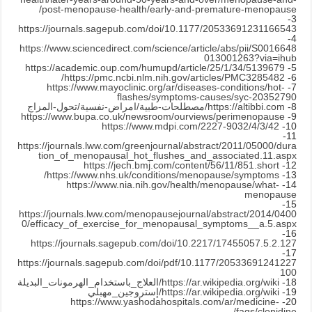
post-menopause-health/early-and-premature-menopause/
3-
https://journals.sagepub.com/doi/10.1177/20533691231166543
4-
https://www.sciencedirect.com/science/article/abs/pii/S0016648
013001263?via=ihub
https://academic.oup.com/humupd/article/25/1/34/5139679
5-
https://pmc.ncbi.nlm.nih.gov/articles/PMC3285482/
6-
https://www.mayoclinic.org/ar/diseases-conditions/hot-
7-
flashes/symptoms-causes/syc-20352790
8-
https://altibbi.com/مصطلحات-طبية/امراض-نفسية/تحول-المزاج
https://www.bupa.co.uk/newsroom/ourviews/perimenopause
9-
https://www.mdpi.com/2227-9032/4/3/42
10-
11-
https://journals.lww.com/greenjournal/abstract/2011/05000/dura
tion_of_menopausal_hot_flushes_and_associated.11.aspx
https://jech.bmj.com/content/56/11/851.short
12-
https://www.nhs.uk/conditions/menopause/symptoms/
13-
https://www.nia.nih.gov/health/menopause/what-
14-
menopause
15-
https://journals.lww.com/menopausejournal/abstract/2014/0400
0/efficacy_of_exercise_for_menopausal_symptoms__a.5.aspx
16-
https://journals.sagepub.com/doi/10.2217/17455057.5.2.127
17-
https://journals.sagepub.com/doi/pdf/10.1177/20533691241227
100
18-
https://ar.wikipedia.org/wiki/العلاج_باستخدام_الهرمونات_البديلة
19-
https://ar.wikipedia.org/wiki/إستروجين_مهبلي
https://www.yashodahospitals.com/ar/medicine-
20-
faqs/clonidine/