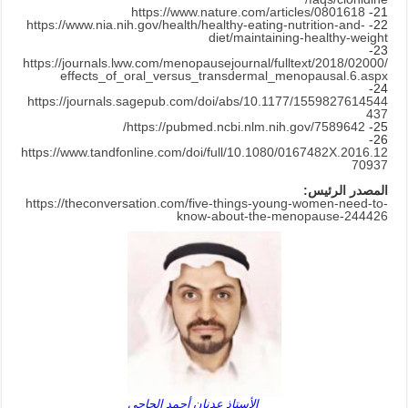
https://www.nature.com/articles/0801618
21-
https://www.nia.nih.gov/health/healthy-eating-nutrition-and-
22-
diet/maintaining-healthy-weight
23-
https://journals.lww.com/menopausejournal/fulltext/2018/02000/
effects_of_oral_versus_transdermal_menopausal.6.aspx
24-
https://journals.sagepub.com/doi/abs/10.1177/1559827614544
437
https://pubmed.ncbi.nlm.nih.gov/7589642/
25-
26-
https://www.tandfonline.com/doi/full/10.1080/0167482X.2016.12
70937
المصدر الرئيس:
https://theconversation.com/five-things-young-women-need-to-
know-about-the-menopause-244426
الأستاذ عدنان أحمد الحاجي