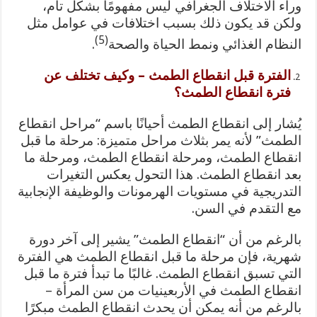
وراء الاختلاف الجغرافي ليس مفهومًا بشكل تام،
ولكن قد يكون ذلك بسبب اختلافات في عوامل مثل
(5)
النظام الغذائي ونمط الحياة والصحة
.
الفترة قبل انقطاع الطمث – وكيف تختلف عن
فترة انقطاع الطمث؟
يُشار إلى انقطاع الطمث أحيانًا باسم “مراحل انقطاع
الطمث” لأنه يمر بثلاث مراحل متميزة: مرحلة ما قبل
انقطاع الطمث، ومرحلة انقطاع الطمث، ومرحلة ما
بعد انقطاع الطمث. هذا التحول يعكس التغيرات
التدريجية في مستويات الهرمونات والوظيفة الإنجابية
مع التقدم في السن.
بالرغم من أن “انقطاع الطمث” يشير إلى آخر دورة
شهرية، فإن مرحلة ما قبل انقطاع الطمث هي الفترة
التي تسبق انقطاع الطمث. غالبًا ما تبدأ فترة ما قبل
انقطاع الطمث في الأربعينيات من سن المرأة –
بالرغم من أنه يمكن أن يحدث انقطاع الطمث مبكرًا