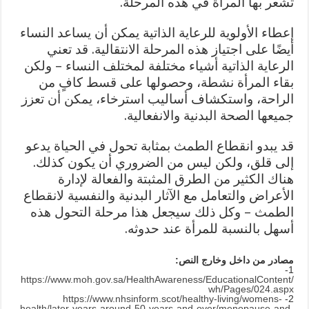
تشعر بها المرأة في هذه المرحلة.
إعطاء الأولوية للرعاية الذاتية يمكن أن يساعد النساء
أيضًا على اجتياز هذه المرحلة الانتقالية. قد تعني
الرعاية الذاتية أشياء مختلفة لمختلف النساء – ولكن
بقاء المرأة نشطة، وحصولها على قسط كافٍ من
الراحة، واستكشاف أساليب استرخاء، يمكن أن تعزز
جميعها الصحة البدنية والانفعالية.
قد يبدو انقطاع الطمث بمثابة تحول في الحياة يدعو
إلى قلق، ولكن ليس من الضروري أن يكون كذلك.
هناك الكثير من الطرق المثبتة والفعالة لإدارة
الأعراض والتعامل مع الآثار البدنية والنفسية لانقطاع
الطمث – وكل ذلك سيجعل هذا مرحلة التحول هذه
أسهل بالنسبة للمرأة عند حدوثه.
مصادر من داخل وخارج النص:
1-
https://www.moh.gov.sa/HealthAwareness/EducationalContent/
wh/Pages/024.aspx
https://www.nhsinform.scot/healthy-living/womens-
2-
health/later-years-around-50-years-and-over/menopause-and-