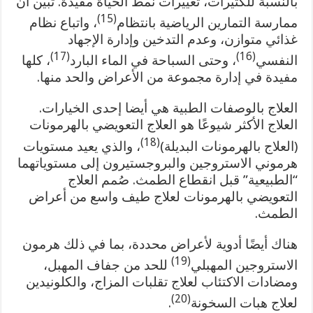
بالنسبة للكثيرات، تغييرات نمط الحياة مفيدة. تبين أن
(15)
ممارسة التمارين الرياضية بانتظام
، واتباع نظام
غذائي متوازن، وعدم التدخين وإدارة الإجهاد
(17)
(16)
النفسي
، وحتى السباحة في الماء البارد
، كلها
مفيدة في إدارة مجموعة من الأعراض والحد منها.
العلاج بالوصفات الطبية هي أيضا إحدى الخيارات.
العلاج الأكثر شيوعًا هو العلاج التعويضي بالهرمونات
(18)
(العلاج بالهرمونات البديلة)
، والذي يعيد مستويات
هرموني الاستروجين والبروجستيرون إلى مستوياتهما
“الطبيعية” قبل انقطاع الطمث. صُمم العلاج
التعويضي بالهرمونات لعلاج طيف واسع من أعراض
الطمث.
هناك أيضًا أدوية لأعراض محددة، بما في ذلك هرمون
(19)
الاستروجين المهبلي
للحد من جفاف المهبل،
ومضادات الاكتئاب لعلاج تقلبات المزاج، والكلونيدين
(20)
لعلاج هبات السخونة
.