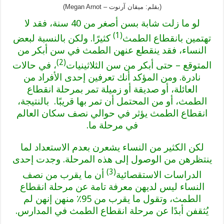
(بقلم: ميقان آرنوت – Megan Arnot)
لو ما زلت شابة بسن أصغر من 40 سنة، فقد لا
(1)
تهتمين بانقطاع الطمث
كثيرًا. ولكن بالنسبة لبعض
النساء، فقد ينقطع عنهن الطمث في سن أبكر من
(2)
المتوقع – حتى أبكر من سن الثلاثينيات
، في حالات
نادرة. ومن المؤكد أنك تعرفين إحدى الأفراد من
العائلة، أو صديقة أو زميلة تمر بمرحلة انقطاع
الطمث، أو من المحتمل أن تمر بها قريبًا. بالنتيجة،
انقطاع الطمث يؤثر في حوالي نصف سكان العالم
في مرحلة ما.
لكن الكثير من النساء يشعرن بعدم الاستعداد لما
ينتظرهن من الوصول إلى هذه المرحلة. وجدت إحدى
(3)
الدراسات الاستقصائية
أن ما يقرب من نصف
النساء ليس لديهن معرفة تامة عن مرحلة انقطاع
الطمث، وتقول ما يقرب من 95٪ منهن إنهن لم
يُثقفن أبدًا عن مرحلة انقطاع الطمث في المدارس.