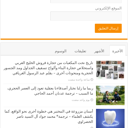
الموقع الإلكتروني
الأخيرة
الأشهر
تعليقات
الوسوم
تاريخ نحت المكعبات من حجارة فروش الخليج العربي
واستخلاص حجارة البناء وألواح تسقيف الجداول ومد الجسور
الحجرية ومنحوتات أخرى – بقلم عبد الرسول الغريافي
‏ساعة واحدة مضت
ربما ما زلنا نختار أصدقاءنا بعقلية تعود إلى العصر الحجري،
ما السبب – ترجمة عدنان أحمد الحاجي
‏يوم واحد مضت
أسنان مزروعة في المختبر هي خطوة أخرى نحو الواقع، كما
يكشف العلماء – ترجمة* محمد جواد آل السيد ناصر
الخضراوي
‏يومين مضت