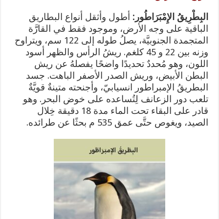
البِطْرِيقُ الإِمْبَرَاطُور:
أطول وأثقل أنواع البطاريق
الباقية على وجه الأرض، وموجود فقط في القارَّة
المتجمدة الجنوبيَّة، يصلُ طوله إلى 122 سم، ويتراوح
وزنه بين 22 و 45 كلغم. ريشُ الرأس والظهر أسود
اللون، وهو مُحددٌ تحديدًا واضحًا يفصلهُ عن ريش
البطن الأبيض، وريش الصدر الأصفر الباهت. جسد
البطريقُ الإمبراطور انسيابيّ، وأجنحته متينةٌ قويَّةٌ
تلعب دور الزعانف لِتُساعده على خوض البحر. وهو
قادر على البقاء تحت الماء مدة 18 دقيقة خِلال
الصيد، ويغوص حتَّى عمق 535 م بحثًا عن طرائده.