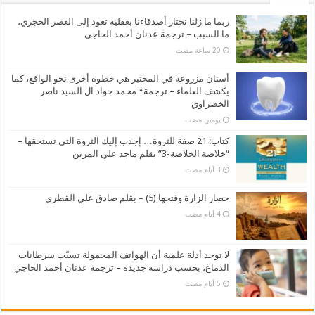
ربما ما زلنا نختار أصدقاءنا بعقلية تعود إلى العصر الحجري،
ما السبب – ترجمة عدنان أحمد الحاجي
أسنان مزروعة في المختبر هي خطوة أخرى نحو الواقع، كما
يكشف العلماء – ترجمة* محمد جواد آل السيد ناصر
الخضراوي
‏يومين مضت
كتاب: 21 صفة للثروة… إجذب إليك الثروة التي تستحقها –
“خلاصة الخلاصة-3” بقلم ماجد علي المزين
حصار الزارة وفتحها (5) – بقلم صادق علي القطري
لا توحد أدلة علمية أن الهواتف المحمولة تسبّب سرطانات
الدماغ، بحسب دراسة جديدة – ترجمة عدنان أحمد الحاجي