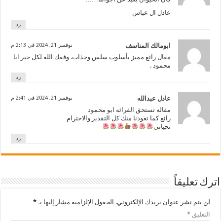
عادل ال عباس
رد
ابومالك المناسف
نوفمبر 21, 2024 في 2:13 م
مقال رائع مميز بأسلوب سلس وجذاب. وفقك الله لكل خير ابا
محمود .
رد
عادل عبدالله
نوفمبر 21, 2024 في 2:41 م
مقاله تستحق القرائه ابو محمود
رائع كما تعودنا منك كل التقدير والاحترام
تحياتي
رد
اترك تعليقاً
لن يتم نشر عنوان بريدك الإلكتروني.
الحقول الإلزامية مشار إليها بـ
*
التعليق
*