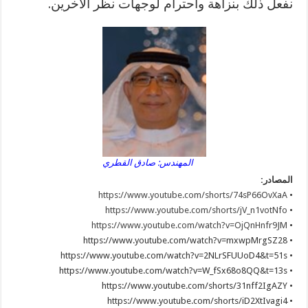
نفعل ذلك بنزاهة واحترام لوجهات نظر الآخرين.
المهندس: صادق القطري
المصادر:
https://www.youtube.com/shorts/74sP66OvXaA
•
https://www.youtube.com/shorts/jV_n1votNfo
•
https://www.youtube.com/watch?v=OjQnHnfr9JM
•
• https://www.youtube.com/watch?v=mxwpMrgSZ28
• https://www.youtube.com/watch?v=2NLrSFUUoD4&t=51s
• https://www.youtube.com/watch?v=W_fSx68o8QQ&t=13s
• https://www.youtube.com/shorts/31nff2IgAZY
• https://www.youtube.com/shorts/iD2XtIvagi4