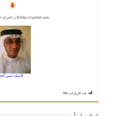
https://qafilah.com/آلات-الحركة-الدائمة-العلماء/1/
الأستاذ حسن الخ
عدد الزيارات:
186