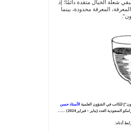
بقي شعلة الخيال متقدة دائمًا؛ إذ
المعرفة، المعرفة محدودة، بينما
ن”.
لمون”] للكاتب في الشؤون العلمية
الأستاذ حسن
السعودية العدد (يناير – فبراير 2024)
……
بط أدناه: