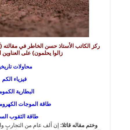
ركز الكاتب الأستاذ حسن الخاطر في مقالته (آ
زالوا يحلمون) على العناوين ال
محاولات
تاريخي
فيزياء
الكم
البطارية
الكموم
طاقة
الموجات
الكهروم
طاقة
الثقوب
السو
وختم مقاله قائلا:
إن ألف عام من التجارب والأ