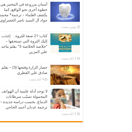
أسنان مزروعة في المختبر هي
خطوة أخرى نحو الواقع، كما
يكشف العلماء – ترجمة* محمد
جواد آل السيد ناصر الخضراوي
‏يومين مضت
كتاب: 21 صفة للثروة… إجذب
إليك الثروة التي تستحقها –
“خلاصة الخلاصة-3” بقلم ماجد
علي المزين
حصار الزارة وفتحها (5) – بقلم
صادق علي القطري
لا توحد أدلة علمية أن الهواتف
المحمولة تسبّب سرطانات
الدماغ، بحسب دراسة جديدة –
ترجمة عدنان أحمد الحاجي