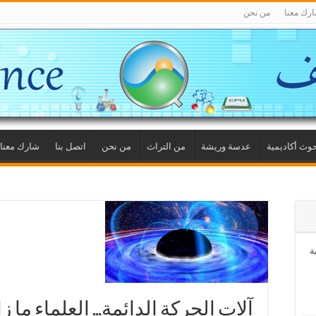
رك معنا
من نحن
وث أكاديمية
عدسة وريشة
من التراث
من نحن
اتصل بنا
شارك معنا
ة
آلات الحركة الدائمة… العلماء ما 