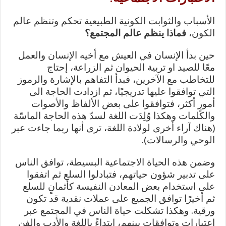
الأسباب والثوابت الكونية الطبيعية تحكم وتنظم عالم
الكون،
فماذا ينظم عالم المجتمع؟
حين بدأ الإنسان في العيش مع أخيه الإنسان والعمل
معًا للصيد او تربية الحيوان ثم الزراعة، إحتاج
للتخاطب مع الآخرين، فبدأ التفاهم بالإشارة والرموز
التي توافقوا عليها تدريجيًا، ثم ازدادت الحاجة الى
أمورٍ أكثر، فتوافقوا على بعض الألفاظ والأصوات
والكلمات وهكذا وُلِدَت اللغة لسدّ هذه الحاجة الماسّة
(هناك آراء أخرى لولادة اللغة، ترى أنها ربما جاءت عبر
الوحي والرسالات).
وضمن هذه الحياة الاجتماعية البسيطة، توافق الناس
على تدبير شؤون حياتهم، فتبادلوا السلع ثم اتفقوا
على استخدام بعض المعادن النفيسة كأثمانٍ للسلع
ثم أخيرًا توافق الجميع على عملات نقدية قد تكون
ورقية. وهكذا تشكلت حياة الناس في المجتمع عبر
اعتبارات وتوافقات بينهم، ابتداءً باللغة والأدب والفن