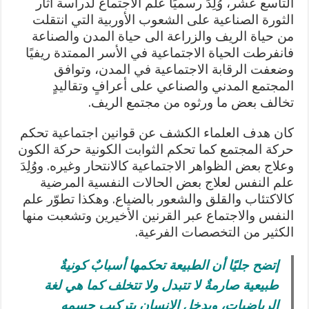
التاسع عشر، وُلِدَ رسميًا علم الاجتماع لدراسة آثار
الثورة الصناعية على الشعوب الأوربية التي انتقلت
من حياة الريف والزراعة الى حياة المدن والصناعة
فانفرطت الحياة الاجتماعية في الأسر الممتدة ريفيًا
وضعفت الرقابة الاجتماعية في المدن، وتوافق
المجتمع المدني والصناعي على أعرافٍ وتقاليدٍ
تخالف بعض ما ورثوه من مجتمع الريف.
كان هدف العلماء الكشف عن قوانين اجتماعية تحكم
حركة المجتمع كما تحكم الثوابت الكونية حركة الكون
وعلاج بعض الظواهر الاجتماعية كالانتحار وغيره. ووُلِدَ
علم النفس لعلاج بعض الحالات النفسية المرضية
كالاكتئاب والقلق والشعور بالضياع. وهكذا تطوّر علم
النفس والاجتماع عبر القرنين الأخيرين وتشعبت منها
الكثير من التخصصات الفرعية.
إتضح جليًا أن الطبيعة تحكمها أسبابٌ كونيةٌ
طبيعية صارمةٌ لا تتبدل ولا تتخلف كما هي لغة
الرياضيات، ويدخل الإنسان بتركيب جسمه