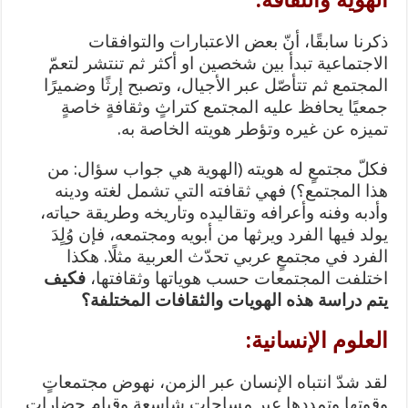
ذكرنا سابقًا، أنّ بعض الاعتبارات والتوافقات
الاجتماعية تبدأ بين شخصين او أكثر ثم تنتشر لتعمّ
المجتمع ثم تتأصّل عبر الأجيال، وتصبح إرثًا وضميرًا
جمعيًا يحافظ عليه المجتمع كتراثٍ وثقافةٍ خاصةٍ
تميزه عن غيره وتؤطر هويته الخاصة به.
فكلّ مجتمعٍ له هويته (الهوية هي جواب سؤال: من
هذا المجتمع؟) فهي ثقافته التي تشمل لغته ودينه
وأدبه وفنه وأعرافه وتقاليده وتاريخه وطريقة حياته،
يولد فيها الفرد ويرثها من أبويه ومجتمعه، فإن وُلٍدَ
الفرد في مجتمعٍ عربي تحدّث العربية مثلًا. هكذا
اختلفت المجتمعات حسب هوياتها وثقافتها،
فكيف
يتم دراسة هذه الهويات والثقافات المختلفة؟
العلوم الإنسانية:
لقد شدّ انتباه الإنسان عبر الزمن، نهوض مجتمعاتٍ
وقوتها وتمددها عبر مساحاتٍ شاسعةٍ وقيام حضاراتٍ