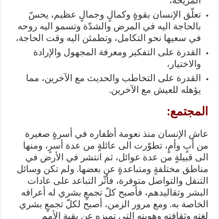
المريحة،
تعلّق الإنسان بقوةٍ وكمالٍ وجمالٍ عظيم، يحسّ
بالحاجة اليه في المرض والشدّة وتسمو اليه روحه
في سعيها نحو التكامل، وتطمئن اليه وقت الحاجة،
القدرة على التفكير ومعرفة المجهول والإرادة
والاختيار،
القدرة على التخاطب والحديث مع الآخرين، مما
يؤهله للعيش مع الآخرين.
المجتمع:
عاش الإنسان منذ نعومة أظفاره في أسرةٍ صغيرة
من أبٍ وأمٍ، تطوّرت الى عائلةٍ من عدة أسرٍ، ومنها
الى قبيلةٍ من عدة عوائل، ثم انتشر في الأرض في
مناطق مختلفةٍ ومتباعدةٍ عن بعضها. ولم تكن وسائل
التنقل والتواصل متوفرة، فأثّر التباعد على عادات
البشر وتقاليدهم، فأصبح كلّ تجمعٍ بشري له أعرافه
الخاصة به. ومع مرور الزمن، أصبح لكلّ تجمعٍ بشري
لغته وثقافته وهويته التي تميزه عن بقية الأمم