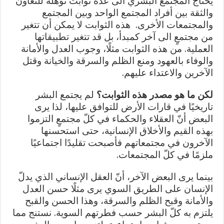
يحتاج المجتمع البشري الى عدة ثوابت تؤهله للتعاون
والثقة بين أفراد المجتمع الواحد وبين المجتمع
والمجتمعات الأخرى. هذه الثوابت لا يمكن أن تتغير
من مجتمعٍ الى آخر كمبدأ، بل قد تتغير تطبيقاتها
العملية. من هذه الثوابت مثلًا، وجوب العدل والأمانة
والوفاء بالعهود ومنع الظلم والسرقة والخيانة وقتل
الآخرين والاعتداء عليهم.
لكن ما هو مصدر هذه الثوابت؟
لم يجتمع البشر
تاريخيًا في قارات الأرض للتوافق عليها، لذا يرى
البعض أنّ العقلاء والحكماء في كلّ مجتمعٍ التزموا
بهذه القيم والأخلاق الإنسانية، حتى استحسنها
الآخرون في مجتمعاتهم فأصبحت تقليدًا اجتماعيًا
ملزمًا في كلّ المجتمعات.
بينما يرى البعض الآخر، أنّ العقل الإنساني الذي يدلّ
الإنسان على الطريق السوي يرى مثلًا حسن العدل
والأمانة وقبح الظلم والسرقة، وهذا الحسن والقبح
يلتزم به كلّ البشر حسب فطرتهم السوية. نستنج مما