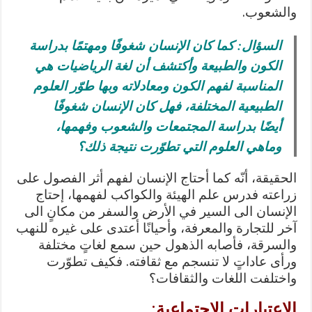
والشعوب.
السؤال: كما كان الإنسان شغوفًا ومهتمًا بدراسة
الكون والطبيعة وأكتشف أن لغة الرياضيات هي
المناسبة لفهم الكون ومعادلاته وبها طوّر العلوم
الطبيعية المختلفة، فهل كان الإنسان شغوفًا
أيضًا بدراسة المجتمعات والشعوب وفهمها،
وماهي العلوم التي تطوّرت نتيجة ذلك؟
الحقيقة، أنّه كما أحتاج الإنسان لفهم أثر الفصول على
زراعته فدرس علم الهيئة والكواكب لفهمها، إحتاج
الإنسان الى السير في الأرض والسفر من مكانٍ الى
آخر للتجارة والمعرفة، وأحيانًا أعتدى على غيره للنهب
والسرقة، فأصابه الذهول حين سمع لغاتٍ مختلفة
ورأى عاداتٍ لا تنسجم مع ثقافته. فكيف تطوّرت
واختلفت اللغات والثقافات؟
الاعتبارات الاجتماعية
: