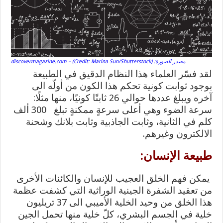
مصدر الصورة: discovermagazine.com – (Credit: Marina Sun/Shutterstock)
لقد فسّر العلماء هذا النظام الدقيق في الطبيعة
بوجود ثوابت كونية تحكم هذا الكون من أولّه الى
آخره ويبلغ عددها حوالي 26 ثابتًا كونيًا، منها مثلًا:
سرعة الضوء وهي أعلى سرعةٍ ممكنةٍ تبلغ 300 ألف
كلم في الثانية، وثابت الجاذبية وثابت بلانك وشحنة
الالكترون وغيرهم.
طبيعة الإنسان:
يمكن فهم الخلق العجيب للإنسان والكائنات الأخرى
من تعقيد الشفرة الجينية الوراثية التي كشفت عظمة
هذا الخلق من وحيد الخلية الأميبي الى 37 تريليون
خلية في الجسم البشري، كلّ خلية منها تحمل الجين