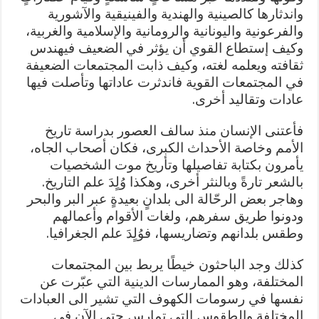
واندثارها كالصينية والهندية والفينيقية والآشورية
والفرعونية واليونانية والرومانية والإسلامية والغربية،
وكيف إستطاع القوي أن يؤثر في الضعيف فيهندس
ثقافته ويعلمه لغته، وكيف ذابت المجتمعات الضعيفة
في المجتمعات القوية فاندثرت عاداتها وتأصلت فيها
عادات وتقاليد أخرى.
فأعتنى الإنسان منذ سالف العصور بدراسة تاريخ
الأمم وخاصة الأحداث الكبرى، فكان أصحاب الجاه،
يأمرون بكتابة تفاصيلها وتأريخ موت الشخصيات
بالشعر تارةً وبالنثر أخرى، وهكذا وُلٍدَ علم التاريخ.
وهاجر بعض الرحّالة الى بلدانٍ بعيدةٍ عبر البر والبحر
ودونوا طريق سفرهم، ولغات الأقوام وأعمالهم
وطقس بلدانهم وتضاريسها، فوُلٍدَ علم الجغرافيا.
كذلك وجد الباحثون خيطًا يربط بين المجتمعات
المختلفة، وهو الممارسات الدينية التي عبّرت عن
نفسها في رسومات الكهوف التي تشير الى العبادات
المختلفة والطقوس التي تمارس حتى الآن في