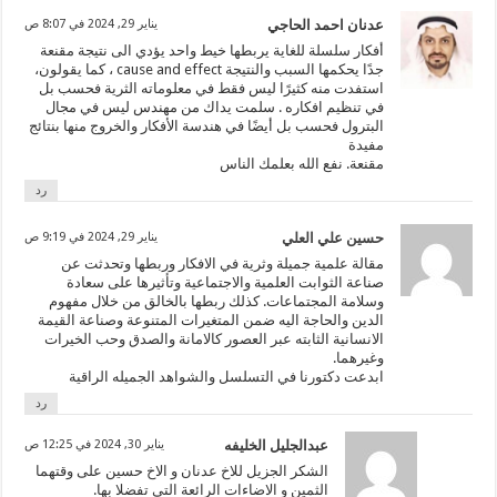
عدنان احمد الحاجي
يناير 29, 2024 في 8:07 ص
أفكار سلسلة للغاية يربطها خيط واحد يؤدي الى نتيجة مقنعة
جدًا يحكمها السبب والنتيجة cause and effect ، كما يقولون،
استفدت منه كثيرًا ليس فقط في معلوماته الثرية فحسب بل
في تنظيم افكاره . سلمت يداك من مهندس ليس في مجال
البترول فحسب بل أيضًا في هندسة الأفكار والخروج منها بنتائج
مفيدة
مقنعة. نفع الله بعلمك الناس
رد
حسين علي العلي
يناير 29, 2024 في 9:19 ص
مقالة علمية جميلة وثرية في الافكار وربطها وتحدثت عن
صناعة الثوابت العلمية والاجتماعية وتأثيرها على سعادة
وسلامة المجتماعات. كذلك ربطها بالخالق من خلال مفهوم
الدين والحاجة اليه ضمن المتغيرات المتنوعة وصناعة القيمة
الانسانية الثابته عبر العصور كالامانة والصدق وحب الخيرات
وغيرهما.
ابدعت دكتورنا في التسلسل والشواهد الجميله الراقية
رد
عبدالجليل الخليفه
يناير 30, 2024 في 12:25 ص
الشكر الجزيل للاخ عدنان و الاخ حسين على وقتهما
الثمين و الاضاءات الرائعة التي تفضلا بها.