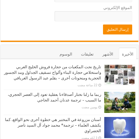
الموقع الإلكتروني
الأخيرة
الأشهر
تعليقات
الوسوم
تاريخ نحت المكعبات من حجارة فروش الخليج العربي
واستخلاص حجارة البناء وألواح تسقيف الجداول ومد الجسور
الحجرية ومنحوتات أخرى – بقلم عبد الرسول الغريافي
ربما ما زلنا نختار أصدقاءنا بعقلية تعود إلى العصر الحجري،
ما السبب – ترجمة عدنان أحمد الحاجي
‏يومين مضت
أسنان مزروعة في المختبر هي خطوة أخرى نحو الواقع، كما
يكشف العلماء – ترجمة* محمد جواد آل السيد ناصر
الخضراوي