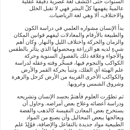
السنوات حتى أكتشف لغةً عصريةً دقيقةً عقليةً
عالميةً يفهمها كلّ البشر فهي لا تقبل الخلل
والاختلاف، ألا وهي لغة الرياضيات.
بدأ الإنسان مشواره العلمي في دراسة الكون
والطبيعة بالأرقام والمعادلات ليفهم قوانين المكان
والزمان والحركة واختلاف الليل والنهار. وكان أهم
شيءٍ لديه هو الزراعة ومحصولها الذي يتأثر بالطقس
والأجواء وعلاقة ذلك بالفصول السنوية وحركة
الكواكب والنجوم فيها، فسخّر وقته وعقله لدراسة
علم الهيئة أي الفلك، وتنبأ بحركة القمر والأرض
والكواكب الأخرى القريبة من الأرض كزحل والزهرة
وشروق الشمس وغروبها.
ثم تطوّرت العلوم فأهتمّ بجسد الإنسان وتشريحه
ودراسة أعضائه وعلاج بعض أمراضه. وحاول أن
يستخرج بعض المعادن النفيسة كالذهب والفضة
ويعالجها ببعض المحاليل وأن يصنع من المواد
الطبيعية مواد جديدة بالتفاعل والإضافة، فوُلٍدً علم