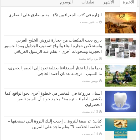
الأخيرة
الأشهر
تعليقات
الوسوم
الزارة في كتب الجغرافيين (6) – بقلم صادق علي القطري
‏ساعتين مضت
تاريخ نحت المكعبات من حجارة فروش الخليج العربي
واستخلاص حجارة البناء وألواح تسقيف الجداول ومد الجسور
الحجرية ومنحوتات أخرى – بقلم عبد الرسول الغريافي
‏يوم واحد مضت
ربما ما زلنا نختار أصدقاءنا بعقلية تعود إلى العصر الحجري،
ما السبب – ترجمة عدنان أحمد الحاجي
‏يومين مضت
أسنان مزروعة في المختبر هي خطوة أخرى نحو الواقع، كما
يكشف العلماء – ترجمة* محمد جواد آل السيد ناصر
الخضراوي
كتاب: 21 صفة للثروة… إجذب إليك الثروة التي تستحقها –
“خلاصة الخلاصة-3” بقلم ماجد علي المزين