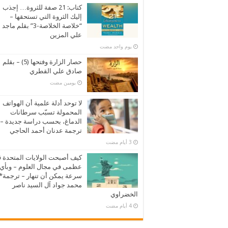
كتاب: 21 صفة للثروة… إجذب
إليك الثروة التي تستحقها –
“خلاصة الخلاصة-3” بقلم ماجد
علي المزين
‏يوم واحد مضت
حصار الزارة وفتحها (5) – بقلم
صادق علي القطري
‏يومين مضت
لا توحد أدلة علمية أن الهواتف
المحمولة تسبّب سرطانات
الدماغ، بحسب دراسة جديدة –
ترجمة عدنان أحمد الحاجي
كيف أصبحت الولايات المتحدة 
عظمى في مجال العلوم – وبأي
سرعة يمكن أن تنهار – ترجمة*
محمد جواد آل السيد ناصر
الخضراوي