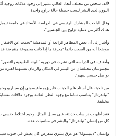
لألف شخص من مختلف أنحاء العالم، تشير إلى وجود علاقات زوجية أكث
النووي لدى البشر ليست حصيلة حالة تزاوج واحدة.
وقال الباحث المشارك الرئيسي في الدراسة، الأستاذ في جامعة تيمبل ف
هناك أكثر من عملية تزاوج بين الجنسين”.
وأشار إلى أن بعض المظاهر الرائعة أو المدهشة “نجمت عن الافتقار 
موضحا أنه من الصعب دائما “معرفة ما إذا كانت مجموعة منقرضة قد ش
وأضاف، في الدراسة التي نشرت في دورية “البيئة الطبيعية والتطور” أ
مجموعتان مختلفتان من البشر في المكان والزمان نفسهما لفترة من ا
تواصل جنسي بينهم”.
من ناحيته قال أستاذ علم الجينات فابريزيو مافيسوني إن سيناريو وجو
“نياندرتال” يتناسب تماما مع وجهة النظر القائلة بوجود علاقات متشا
مختلفة.
فقد أظهرت دراسات حديثة، على سبيل المثال، وجود اختلاط جنسي ب
كل من إنسان “نياندرتال” والبشر في مناسبات عدة.