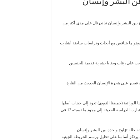
عن البشر وإنسان
بين البشر وإنسان نياندرتال على مدى أكثر من
 وهو ما يتناقض مع أبحاث ودراسات سابقة أشارت
ريت على رفات وبقايا بشرية قديمة للجنسين
قت قصير على هجرة الإنسان الحديث من القارة
أن ما نسبته 2 في المئة من شفرتنا الوراثية (حمضنا النووي) تعود إلى جينات أصلها
إنسان “نياندرتال”، وأنها انتقلت إلينا عبر التزاوج بين الجنسين، بينما أشارت الدراسة الحديثة إلى وجود ما نسبته 12 في
ة حالة تزاوج واحدة بين البشر وإنسان
ات المستخلصة من مشروع “1000 جينوم”، الذي يرتكز أساسا على تحليل ورسم الخريطة الجينية