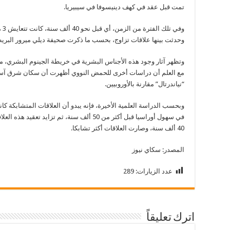
تمت قبل عقد في كهف دينيسوفا في سيبيريا.
وفي
وحدثت بينها علاقات تزاوج، بحسب ما ذكرت صحيفة ديلي ميرور البريط
مع العلم أن دراسات أخرى للحمض النووي أظهرت أن سكان شرق آسي
“نياندرتال” مقارنة بالأوروبيين.
وبحسب الدراسة العلمية الأخيرة، فإنه يبدو أن العلاقات المتشابكة كا
في سهول أوراسيا قبل أكثر من 50 ألف سنة، ثم تز
40 ألف سنة، وصارت العلاقات أكثر تشابكا.
المصدر: سكاي نيوز
عدد الزيارات:
289
اترك تعليقاً