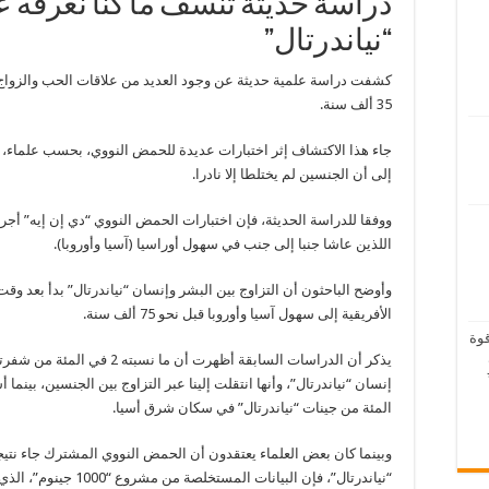
دراسة حديثة تنسف ما كنا نعرفه 
“نياندرتال”
كشفت دراسة علمية حديثة عن وجود العديد من علاقات الحب والزواج 
35 ألف سنة.
جاء هذا الاكتشاف إثر اختبارات عديدة للحمض النووي، بحسب علماء،
إلى أن الجنسين لم يختلطا إلا نادرا.
ووفقا للدراسة الحديثة، فإن اختبارات الحمض النووي “دي إن إيه” أج
اللذين عاشا جنبا إلى جنب في سهول أوراسيا (آسيا وأوروبا).
وأوضح الباحثون أن التزاوج بين البشر وإنسان “نياندرتال” بدأ بعد و
الأفريقية إلى سهول آسيا وأوروبا قبل نحو 75 ألف سنة.
قوة
يذكر أن الدراسات السابقة أظهرت 
المئة من جينات “نياندرتال” في سكان شرق أسيا.
وبينما كان بعض العلماء يعتقدون أن الحمض النووي المشترك جاء نتيج
“نياندرتال”، فإن البيان