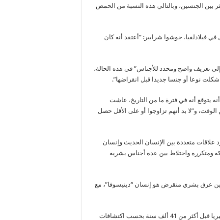
ر بين الجنسين، وبالتالي هذه النسبة من الحمض
ي فيلادلفيا، جوشوا شرايبر: “أعتقد أنه كان
إلى تعريف واضح ومحدد للأجناس” في هذه الحالة،
كلت نوعا أو جنسا جديدا قبل انقراضها”.
نه يتوقع أنه في فترة ما من التاريخ، عاشت
لوقت، و”لا بد أنهم تزاوجوا أو على الأقل حصل
د علاقات متعددة بين الإنسان الحديث وإنسان
بكة ومتكررة واختلاط بين عدة أجناس بشرية
ين عرق بشري منقرض هو إنسان “دينيسوفا”، مع
وإنسان “دينيسوفا” هو عرق بشري منقرض كان يعيش في جنوب سيبيريا قبل أكثر من 41 ألف سنة بحسب اكتشافات