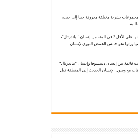
 تلك الفترة من الزمن، أي قبل نحو 40 ألف سنة، كانت تتعايش 3 مجموعات بشرية مختلفة معروفة جنبا إلى جنب،
انية.
وتظهر آثار وجود هذه الأجناس البشرية في خريطة الجينوم البشري، منها على الأقل 2 في المئة من إنسان “نياندرتال”،
ا ورثوا نحو خمس الحمض النووي لإنسان
نت قائمة بين إنسان دينيسوفا وإنسان “نياندرتال”
ايد تعقيد هذه العلاقات مع وصول الإنسان الحديث إلى المنطقة قبل