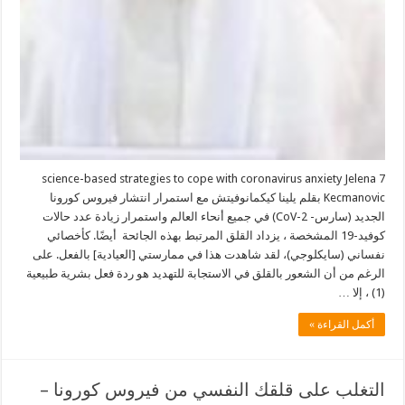
7 science-based strategies to cope with coronavirus anxiety Jelena
Kecmanovic بقلم يلينا كيكمانوفيتش مع استمرار انتشار فيروس كورونا
الجديد (سارس- CoV-2) في جميع أنحاء العالم واستمرار زيادة عدد حالات
كوفيد-19 المشخصة ، يزداد القلق المرتبط بهذه الجائحة أيضًا. كأخصائي
نفساني (سايكلوجي)، لقد شاهدت هذا في ممارستي [العيادية] بالفعل. على
الرغم من أن الشعور بالقلق في الاستجابة للتهديد هو ردة فعل بشرية طبيعية
(1) ، إلا …
أكمل القراءة »
التغلب على قلقك النفسي من فيروس كورونا –