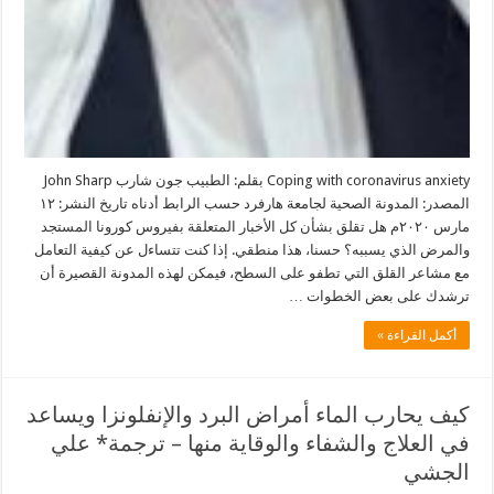
Coping with coronavirus anxiety بقلم: الطبيب جون شارب John Sharp
المصدر: المدونة الصحية لجامعة هارفرد حسب الرابط أدناه تاريخ النشر: ١٢
مارس ٢٠٢٠م هل تقلق بشأن كل الأخبار المتعلقة بفيروس كورونا المستجد
والمرض الذي يسببه؟ حسنا، هذا منطقي. إذا كنت تتساءل عن كيفية التعامل
مع مشاعر القلق التي تطفو على السطح، فيمكن لهذه المدونة القصيرة أن
ترشدك على بعض الخطوات …
أكمل القراءة »
كيف يحارب الماء أمراض البرد والإنفلونزا ويساعد
في العلاج والشفاء والوقاية منها – ترجمة* علي
الجشي