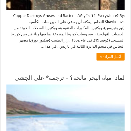
Copper Destroys Viruses and Bacteria. Why Isn’t It Everywhere? By:
Shayla Love النحاس يمكنه أن يقضي على الفيروسات الكأسية
(نوروفيروس)، وبكتيريا المكورات العنقودية، وبكتيريا السلالات الخبيثة من
العصيات القولونية ، وفيروسات كورونا المتنوعة بما فيها وباء فيروس كورونا
المستجد (كوفيد 19). في عام 1852 ، زار الطبيب {فيكتور بورق} مصهر
النحاس في منجم الدائرة الثالثة في باريس ، في هذا …
أكمل القراءة »
لماذا مياه البحر مالحة؟ – ترجمة* علي الجشي