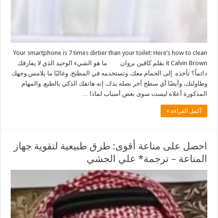
Your smartphone is 7 times dirtier than your toilet: Here’s how to clean
it Calvin Brown بقلم كاڤين بروان ما هو الشيء الوحيد الذي لا يفارقك
دائماً؟ تأخذه إلى الحمام معك. وتستخدمه في المطبخ. وغالبًا ما يلامس وجهك
وطاولتك، وأيضًا أي سطح آخر تصله يدك. إنه هاتفك الذكي بالطبع. والمهام
المذكورة أعلاه ليست سوى بعض أسباب لماذا …
أكمل القراءة »
احصل على مناعة أقوى: طرق طبيعية لتقوية جهاز
المناعة – ترجمة* علي الجشي