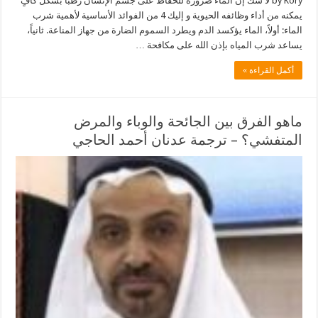
by Kory لا شك إن الماء ضرورة للحفاظ على جسم الإنسان رطباً بشكل كافٍ
يمكنه من أداء وظائفه الحيوية و إليك 4 من الفوائد الأساسية لأهمية شرب
الماء: أولاً، الماء يؤكسد الدم ويطرد السموم الضارة من جهاز المناعة. ثانياً،
يساعد شرب المياه بإذن الله على مكافحة …
أكمل القراءة »
ماهو الفرق بين الجائحة والوباء والمرض
المتفشي؟ – ترجمة عدنان أحمد الحاجي