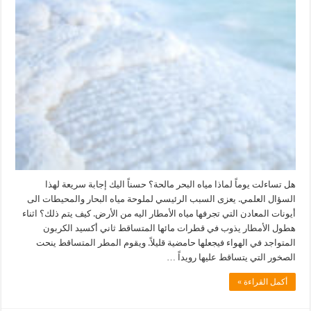
هل تساءلت يوماً لماذا مياه البحر مالحة؟ حسناً اليك إجابة سريعة لهذا
السؤال العلمي. يعزى السبب الرئيسي لملوحة مياه البحار والمحيطات الى
أيونات المعادن التي تجرفها مياه الأمطار اليه من الأرض. كيف يتم ذلك؟ اثناء
هطول الأمطار يذوب في قطرات مائها المتساقط ثاني أكسيد الكربون
المتواجد في الهواء فيجعلها حامضية قليلاً. ويقوم المطر المتساقط ينحت
الصخور التي يتساقط عليها رويداً …
أكمل القراءة »