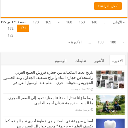
أكمل القراءة »
« الأولى
...
140
150
160
«
169
170
صفحة 171 من 195
171
172
173
»
180
190
...
الأخيرة »
الأخيرة
الأشهر
تعليقات
الوسوم
تاريخ نحت المكعبات من حجارة فروش الخليج العربي
واستخلاص حجارة البناء وألواح تسقيف الجداول ومد الجسور
الحجرية ومنحوتات أخرى – بقلم عبد الرسول الغريافي
ربما ما زلنا نختار أصدقاءنا بعقلية تعود إلى العصر الحجري،
ما السبب – ترجمة عدنان أحمد الحاجي
‏يومين مضت
أسنان مزروعة في المختبر هي خطوة أخرى نحو الواقع، كما
يكشف العلماء – ترجمة* محمد جواد آل السيد ناصر