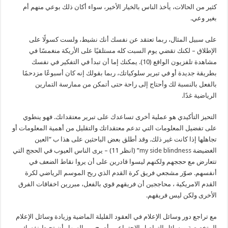
كثير من الحالات، يأخذ الناس بالخيار الأخير، سواء أكان ذلك بوعي منهم أم
بغير وعي.
على سبيل المثال، ربما تعتقد عن نفسك أنك نشيط، ولست كسولًا على
الإطلاق – لكنك تقضي يوم السبت كله مستلقيًا على الأريكة منغمسًا في
مشاهدة تلفزيون الواقع (10). يمكنك إما أن تبدأ في التفكير في نفسك
بطريقة جديدة أو في تبرير سلوكياتك، ربما بقولك إنه كان أسبوعًا مزدحمًا
بالفعل بالنسبة لك وأحتاج إلى راحة حتى أتمكن من ممارسة التمارين
الرياضية غدًا.
التحيز التأكيدي هو عملية أخرى تساعدك على تبرير معتقداتك. فهو ينطوي
على تفضيل المعلومات التي تدعم معتقداتك والتقليل من أهمية المعلومات أو
تجاهلها إذا كانت غير ذلك. وقد أطلق بعض الباحثين على هذا ب “العين
الغضيضة
my side blindness
” (انظر 11) – يرى الناس العيوب في الحجج التي
تتعارض مع حججهم ولكنهم ليسوا قادرين على أن يروا نقاط الضعف في
أنفسهم. صوّر مشجعي فريق كرة القدم الذي ربح الموسم الرياضي لكرة
القدم الامريكية ، محاججين أن فريقهم قوي بالفعل، مبررين اخفاقات الفرق
الأخرى ولكن ليس فريقهم.
مع تراجع دور وسائل الإعلام في العقود القليلة الماضية وزيادة وسائل الإعلام
المتخصصة ووسائل التواصل الاجتماعي، أصبح من السهل أن تحيط نفسك