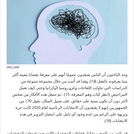
mic.com
وجد الباحثون أن الناس يعتقدون عمومًا أنهم على معرفةً بقضايا معينة أكثر
مما يعرفونه بالفعل (14). وهذا قد أُثبت من خلال مجموعة متنوعة من
الدراسات التي تناولت اللقاحات وغزو روسيا لأوكرانيا وحتى كيف تعمل
المراحيض (انظر كتاب وهم المعرفة، 15) . ثم تنتقل هذه الأفكار من شخص
لآخر دون أن تكون مبنية على حقائق. على سبيل المثال، يقول 70٪ من
الجمهوريين إنهم لا يعتقدون أن الانتخابات الرئاسية لعام 2020 كانت حرة
ونزيهة على الرغم من عدم وجود أي دليل على انتشار التزوير في هذه
الانتخابات (16).
قد يكون من الصعب تفكيك فقاعات المعتقدات [المترجم: تجمعات المعتقدات