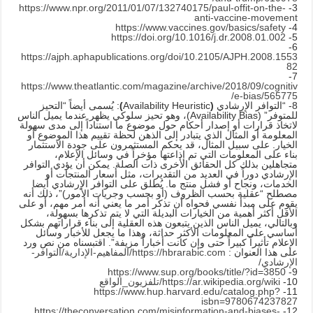
https://www.npr.org/2011/01/07/132740175/paul-offit-on-the-
3-
anti-vaccine-movement
https://www.vaccines.gov/basics/safety
4-
https://doi.org/10.1016/j.dr.2008.01.002
5-
6-
https://ajph.aphapublications.org/doi/10.2105/AJPH.2008.1553
82
7-
https://www.theatlantic.com/magazine/archive/2018/09/cognitiv
e-bias/565775/
8- “التوافر الإرشادي
(
Availability Heuristic
)
: يُسمى أيضاً “التحيز
للمتوفر” (Availability Bias)، وهو تحيز سلوكي يظهر عندما يميل الناس
لاتخاذ قرارات أو إصدار أحكام حول موضوع ما استناداً إلى مدى سهولة
المعلومة أو المثال الذي يتبادر إلى الذهن لحظة تقييم هذا الموضوع أو
الخيار. على سبيل المثال، قد يحكم المستثمرون على جودة الاستثمار
بناء على المعلومات التي تم إذاعتها مؤخراً في وسائل الإعلام،
متجاهلين بذلك كل الحقائق الأخرى ذات الصلة. يمكن أن يؤدي التوافر
الإرشادي دوراً في العديد من التقديرات، مثل أسعار المنتجات أو
الخدمات، ونجاح أو فشل منتج ما. يُطلق على التوافر الإرشادي أيضا
مصطلح “عقلية بحسب الظروف (أو بحسب وجريات الأمور)”، ذلك أنه
يقوم على مبدأ نفسي فحواه أن تذكر أمر ما يعني أنه أمر مهم، أو على
الأقل أكثر أهمية من الخيارات البديلة التي لا يتم تذكرها بسهولة،
وبالتالي، يميل الناس الذين يتبعون هذه العقلية إلى بناء قراراتهم بشكل
أساسي على المعلومات الأكثر حداثة، وهذا ما يجعل للأخبار وسائل
الإعلام تأثيراً كبيراً حتى وإن كانت أخباراً مزيفة”. اقتبسناه من نص ورد
على هذا العنوان :
https://hbrarabic.com/المفاهيم-الإدارية/التوافر-
الإرشادي/
https://www.sup.org/books/title/?id=3850
9-
10-
https://ar.wikipedia.org/wiki/تلفزيون_الواقع
https://www.hup.harvard.edu/catalog.php?
11-
isbn=9780674237827
https://theconversation.com/misinformation-and-biases-
12-