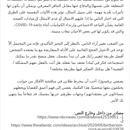
المنغلقة على نفسها] والدفاع عنها مقابل التنافر المعرفي. ويمكن أن يكون لها
تأثيرات بَعْدية مهمة. على سبيل المثال، تؤثر هذه الآليات النفسية على الطرق
التي قد اختار الناس ما إذا عليهم الامتثال أو عدم الامتثال لإرشادات الصحة
العامة بشأن التباعد الاجتماعي وارتداء الكمامات أثناء جائحة COVID-19 ،
والتي قد يكون لها في بعض الأحيان تبعات مميتة.
من الصعب تغيير آراء الناس. بالنظر إلى التحيز التأكيدي، فإنه من المحتمل ألاّ
تؤخذ في الاعتبار الحجج القائمة على الأدلة المتعارضة مع ما يعتقده الشخص.
أفضل طريقة لتغيير رأيك هي أن تبدأ بنفسك. بعقل منفتح بقدر ما يمكنك
استجماعه، فكر في لماذا تعتقد بما تفعله. هل أنت بالفعل تفهم المشكلة /
القضية؟ هل يمكنك التفكير فيها بطريقة مختلفة؟
بصفتي برفسورًا، أحب أن ينخرط طلابي في مناقشة الأفكار من جوانب
يختلفون معها شخصيًا، هذا التكتيك يقضي إلى فهم أعمق للقضايا ويجعلهم
يتساءلون عن معتقداتهم / وجهات نظرهم. جربها بنفسك. قد تتفاجأ بما ينتهي
بك الأمر.
مصادر من داخل وخارج النص:
https://www.nbcnews.com/id/wbna42519951
1-
2-
https://www.theatlantic.com/ideas/archive/2020/05/birtherism-
and-trump/610978/