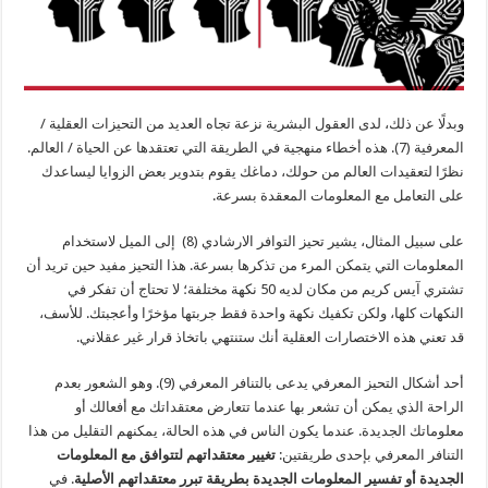
وبدلًا عن ذلك، لدى العقول البشرية نزعة تجاه العديد من التحيزات العقلية /
المعرفية (7). هذه أخطاء منهجية في الطريقة التي تعتقدها عن الحياة / العالم.
نظرًا لتعقيدات العالم من حولك، دماغك يقوم بتدوير بعض الزوايا ليساعدك
على التعامل مع المعلومات المعقدة بسرعة.
على سبيل المثال، يشير تحيز التوافر الارشادي (8) إلى الميل لاستخدام
المعلومات التي يتمكن المرء من تذكرها بسرعة. هذا التحيز مفيد حين تريد أن
تشتري آيس كريم من مكان لديه 50 نكهة مختلفة؛ لا تحتاج أن تفكر في
النكهات كلها، ولكن تكفيك نكهة واحدة فقط جربتها مؤخرًا وأعجبتك. للأسف،
قد تعني هذه الاختصارات العقلية أنك ستنتهي باتخاذ قرار غير عقلاني.
أحد أشكال التحيز المعرفي يدعى بالتنافر المعرفي (9). وهو الشعور بعدم
الراحة الذي يمكن أن تشعر بها عندما تتعارض معتقداتك مع أفعالك أو
معلوماتك الجديدة. عندما يكون الناس في هذه الحالة، يمكنهم التقليل من هذا
التنافر المعرفي بإحدى طريقتين:
تغيير معتقداتهم لتتوافق مع المعلومات
الجديدة أو تفسير المعلومات الجديدة بطريقة تبرر معتقداتهم الأصلية
. في