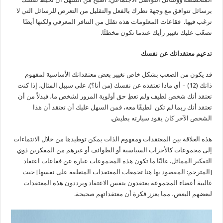
برسائل تتوافق مع وجهة نظرك بالفعل والتقليل من التعرض للرسائل التي لا
ترغب فيها. فقاعات المعلومات هذه تقلل من التنافر المعرفي ولكنها أيضًا
تصعّب عليك تغيير رأيك عندما تكون مخطئًا.
تدعيم معتقداتك عن نفسك
قد يكون من الصعب بشكل خاص تغيير بعض معتقداتك الأساسية لمفهوم
ذاتك (12) – أي ماذا تعتقده عن نفسك (من أنا؟). على سبيل المثال، إذا كنت
تعتقد أنك شخص لطيف ولم تعطِ حق أولوية المرور لشخص ما، فبدلاً من أن
تعتقد أنك ربما لم تكن لطيفًا معه، فمن السهل عليك أن تعتقد أن هذا
الشخص الآخر كان يقود سيارته بطيش.
هذه العلاقة بين المعتقدات ومفهوم الذات يمكن توطيدها من خلال الانتماءات
إلى مجموعات كالأحزاب السياسية أو الطوائف أو غيرهم من المفكرين ذوي
التفكير المماثل. غالبًا ما تكون هذه المجموعات عبارة عن فقاعات اعتقاد
[المترجم: المقصود بها هنا تجمعات المعتقدات المنغلقة على نفسها] حيث
غالبية أعضاء المجموعة يعتقدون بنفس الاعتقاد ويرددون هذه المعتقدات
لبعضهم البعض، مما يعزز فكرة أن معتقداتهم صحيحة.