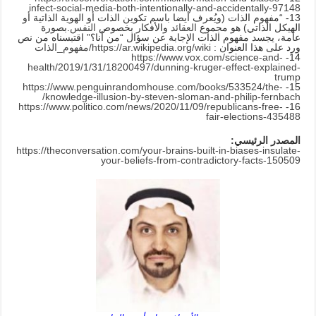
infect-social-media-both-intentionally-and-accidentally-97148
13- “مفهوم الذات (ويُعرف أيضا باسم تكوين الذات أو الهوية الذاتية أو
الهيكل الذاتي) هو مجموع
العقائد
والأفكار بخصوص
النفس
.بصورة
عامة، يجسد مفهوم الذات الإجابة عن سؤال “من أنا؟” اقتبسناه من نص
ورد على هذا العنوان :
https://ar.wikipedia.org/wiki/مفهوم_الذات
https://www.vox.com/science-and-
14-
health/2019/1/31/18200497/dunning-kruger-effect-explained-
trump
https://www.penguinrandomhouse.com/books/533524/the-
15-
knowledge-illusion-by-steven-sloman-and-philip-fernbach/
https://www.politico.com/news/2020/11/09/republicans-free-
16-
fair-elections-435488
المصدر الرئيسي:
https://theconversation.com/your-brains-built-in-biases-insulate-
your-beliefs-from-contradictory-facts-150509