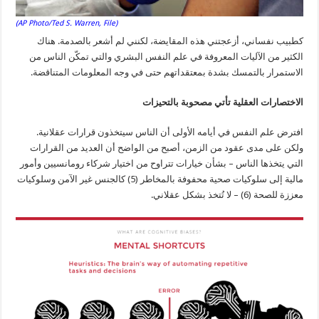
(AP Photo/Ted S. Warren, File)
كطبيب نفساني، أزعجتني هذه المقايضة، لكنني لم أشعر بالصدمة. هناك
الكثير من الآليات المعروفة في علم النفس البشري والتي تمكّن الناس من
الاستمرار بالتمسك بشدة بمعتقداتهم حتى في وجه المعلومات المتناقضة.
الاختصارات العقلية تأتي مصحوبة بالتحيزات
افترض علم النفس في أيامه الأولى أن الناس سيتخذون قرارات عقلانية.
ولكن على مدى عقود من الزمن، أصبح من الواضح أن العديد من القرارات
التي يتخذها الناس – بشأن خيارات تتراوح من اختيار شركاء رومانسيين وأمور
مالية إلى سلوكيات صحية محفوفة بالمخاطر (5) كالجنس غير الآمن وسلوكيات
معززة للصحة (6) – لا تُتخذ بشكل عقلاني.