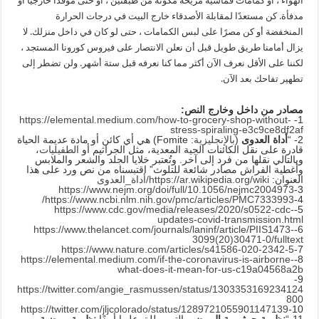
الهواء ، أو كمامات قماشية مريحة مكونة من طبقتين ، أو حتى موقدًا خارجيًا أو
مدفأة. كن مستعدًا لمقابلة الأصدقاء خارج البيت في درجات الحرارة
المنخفضة أو كن مصرًا على لبس الكمامات ، حتى لو كان في داخل منزلك. لا
يزال أمامنا طريق طويل قبل أن نعلن الانتصار على فيروس كورونا المستجد ،
لكننا على الأقل نعرف الآن أكثر مما كنا نعرفه قبل ستة أشهر. ولن تضطر إلى
تطهير تفاحك بعد الآن.
مصادر من داخل وخارج النص:
https://elemental.medium.com/how-to-grocery-shop-without-
1-
stress-spiraling-e3c9ce8df2af
2- “
أداة العدوى
(
بالإنجليزية
: Fomite)‏ هي أي كائن أو مادة عديمة الحياة
قادرة على نقل الكائنات الحية المعدية، مثل الجراثيم أو
الطفيليات
،
وبالتالي نقلها من فرد إلى آخر. وتُعتبر خلايا الجلد والشعر والملابس
وأغطية الفراش مصادر شائعة للتلوث” اقتبسناه من نص ورد على هذا
العنوان:
https://ar.wikipedia.org/wiki/أداة_العدوى
https://www.nejm.org/doi/full/10.1056/nejmc2004973
3-
https://www.ncbi.nlm.nih.gov/pmc/articles/PMC7333993/
4-
https://www.cdc.gov/media/releases/2020/s0522-cdc-
5-
updates-covid-transmission.html
https://www.thelancet.com/journals/laninf/article/PIIS1473-
6-
3099(20)30471-0/fulltext
https://www.nature.com/articles/s41586-020-2342-5
7-
https://elemental.medium.com/if-the-coronavirus-is-airborne-
8-
what-does-it-mean-for-us-c19a04568a2b
9-
https://twitter.com/angie_rasmussen/status/1303353169234124
800
https://twitter.com/jljcolorado/status/1289721055901147139
10-
11-“
نظرية جرثومية المرض
والتي يطلق عليها أيضًا
نظرية مرضية