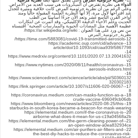
الدواء
هي
نظرية
تفترض أن
الميكروبات
هي سبب العديد من الأمراض.
وعلى الرغم من أن نظرية جرثومية المرض كانت خلافية ومثيرة للجدل
عند اقتراحها لأول مرة، إلا أنها
النظرية العلمية
المقبولة حاليا ومنذ
أواخر القرن التاسع عشر وتعد الآن جزءًا أساسيًا من الطب
الحديث
وعلم الأحياء الدقيقة
الإكلينيكي، وقد أثمرت عن ابتكارات
عظيمة الأهمية مثل
المضادات الحيوية
والممارسات الصحية
” اقتبسناه
من نص ورد على هذا العنوان :
https://ar.wikipedia.org/wiki/
نظرية_جرثومية_المرض
https://time.com/5883081/covid-19-transmitted-aerosols/
12-
https://academic.oup.com/cid/advance-
13-
article/doi/10.1093/cid/ciaa939/5867798
14-
https://www.medrxiv.org/content/10.1101/2020.07.13.20041632
v2
https://www.nytimes.com/2020/08/11/health/coronavirus-
15-
aerosols-indoors.html
16-
https://www.sciencedirect.com/science/article/abs/pii/S0360132
320302183
https://link.springer.com/article/10.1007/s11606-020-06067-
17-
8
https://coronavirus.medium.com/can-masks-function-as-a-
18-
crude-vaccine-696049cb06db
https://www.bloomberg.com/news/articles/2020-08-25/this-
19-
starbucks-in-south-korea-became-a-beacon-for-mask-wearing
https://elemental.medium.com/if-the-coronavirus-is-
20-
airborne-what-does-it-mean-for-us-c19a04568a2b
https://elemental.medium.com/the-germ-cleaning-power-of-
21-
an-open-window-a0ea832934ce
https://elemental.medium.com/air-purifiers-air-filters-and-
22-
the-best-diy-hacks-to-reduce-the-coronavirus-risk-
14169e8839c5