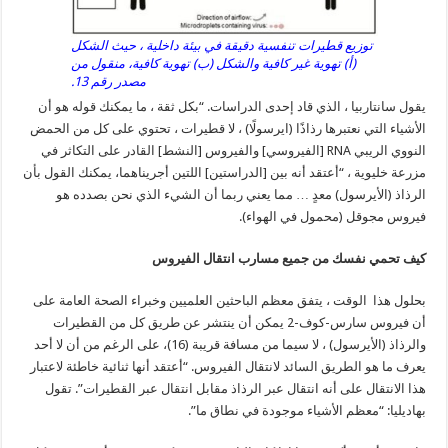
توزيع قطيرات تنفسية دقيقة في بيئة داخلية ، حيث الشكل
(أ) تهوية غير كافية والشكل (ب) تهوية كافية، منقول من
مصدر رقم 13.
يقول سانتاربيا ، الذي قاد إحدى الدراسات. “بكل ثقة ، ما يمكنك قوله هو أن
الأشياء التي نعتبرها رذاذًا (ايرسولًا) ، لا قطيرات ، تحتوي على كل من الحمض
النووي الريبي RNA [الفيروسي] والفيروس [النشط] القادر على التكاثر في
مزرعة خليوية ، “أعتقد أنه بين [الدراستين] اللتين أجريناهما، يمكنك القول بأن
الرذاذ (الأيرسول) معدٍ … مما يعني ربما أن الشيء الذي نحن بصدده هو
فيروس مجوقل (محمول في الهواء).
كيف تحمي نفسك من جميع مسارب انتقال الفيروس
بحلول هذا الوقت ، يتفق معظم الباحثين العلميين وخبراء الصحة العامة على
أن فيروس سارس-كوف-2 يمكن أن ينتشر عن طريق كل من القطيرات
والرذاذ (الأيرسول) ، لا سيما من مسافة قريبة (16)، على الرغم من أن لا أحد
يعرف ما هو الطريق السائد لانتقال الفيروس. “أعتقد أنها ثنائية خاطئة لاعتبار
هذا الانتقال على أنه انتقال عبر الرذاذ مقابل انتقال عبر القطيرات”. تقول
بهاديليا: “معظم الأشياء موجودة في نطاق ما”.