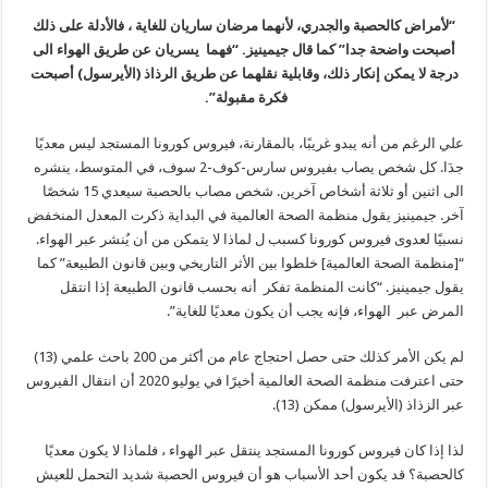
“لأمراض كالحصبة والجدري، لأنهما مرضان ساريان للغاية ، فالأدلة على ذلك
أصبحت واضحة جدا” كما قال جيمينيز. “فهما يسريان عن طريق الهواء الى
درجة لا يمكن إنكار ذلك، وقابلية نقلهما عن طريق الرذاذ (الأيرسول) أصبحت
فكرة مقبولة”.
علي الرغم من أنه يبدو غريبًا، بالمقارنة، فيروس كورونا المستجد ليس معديًا
جدَا. كل شخص يصاب بفيروس سارس-كوف-2 سوف، في المتوسط، ينشره
الى اثنين أو ثلاثة أشخاص آخرين. شخص مصاب بالحصبة سيعدي 15 شخصًا
آخر. جيمينيز يقول منظمة الصحة العالمية في البداية ذكرت المعدل المنخفض
نسبيًا لعدوى فيروس كورونا كسبب ل لماذا لا يتمكن من أن يُنشر عبر الهواء.
“[منظمة الصحة العالمية] خلطوا بين الأثر التاريخي وبين قانون الطبيعة” كما
يقول جيمينيز. “كانت المنظمة تفكر أنه بحسب قانون الطبيعة إذا انتقل
المرض عبر الهواء، فإنه يجب أن يكون معديًا للغاية”.
لم يكن الأمر كذلك حتى حصل احتجاج عام من أكثر من 200 باحث علمي (13)
حتى اعترفت منظمة الصحة العالمية أخيرًا في يوليو 2020 أن انتقال الفيروس
عبر الزذاذ (الأيرسول) ممكن (13).
لذا إذا كان فيروس كورونا المستجد ينتقل عبر الهواء ، فلماذا لا يكون معديًا
كالحصبة؟ قد يكون أحد الأسباب هو أن فيروس الحصبة شديد التحمل للعيش