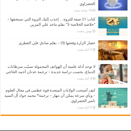
الخضراوي
كتاب: 21 صفة للثروة… إجذب إليك الثروة التي تستحقها –
“خلاصة الخلاصة-3” بقلم ماجد علي المزين
‏يومين مضت
حصار الزارة وفتحها (5) – بقلم صادق علي القطري
لا توحد أدلة علمية أن الهواتف المحمولة تسبّب سرطانات
الدماغ، بحسب دراسة جديدة – ترجمة عدنان أحمد الحاجي
كيف أصبحت الولايات المتحدة قوة عظمى في مجال العلوم
– وبأي سرعة يمكن أن تنهار – ترجمة* محمد جواد آل السيد
ناصر الخضراوي