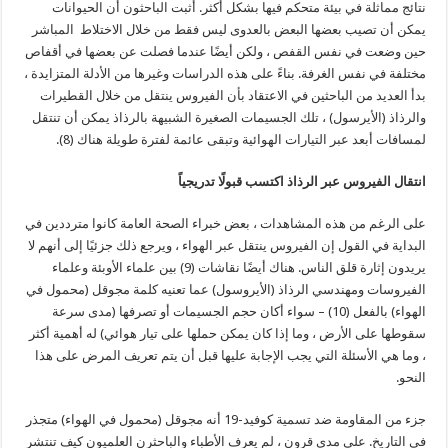
نتائج مماثلة في بيئة متحكم فيها بشكل أكثر. أثبت الباحثون أن الحيوانات
يمكن أن تصيب بعضها البعض بالعدوى ليس فقط من خلال الاختلاط المباشر
حين وضعت في نفس القفص ، ولكن أيضًا عندما فصلت عن بعضها في أقفاص
مختلفة في نفس الغرفة. بناءً على هذه الدراسات وغيرها من الأدلة المتزايدة ،
بدأ العديد من الباحثين في الاعتقاد بأن الفيروس ينتقل من خلال القطيرات
والرذاذ (الأيرسول) ، تلك الجسيمات الصغيرة الشبيهة بالرذاذ يمكن أن تنتقل
لمسافات أبعد عبر التيارات الهوائية وتبقى عائمة لفترة طويلة هناك (8).
انتقال الفيروس عبر الرذاذ اكتسب قبولًا تدريجياً
على الرغم من هذه المشاهدات ، بعض خبراء الصحة العامة كانوا مترددين في
البداية في القول إن الفيروس ينتقل عبر الهواء ، ويرجع ذلك جزئيًا إلى أنهم لا
يريدون إثارة قلق الناس. هناك أيضًا نقاشات (9) بين علماء الأوبئة وعلماء
الفيروسات ومهندسي الرذاذ (الأيروسول) عما تعنيه كلمة مجوقل (محمول في
الهواء) بالفعل (10) – سواء أكان حجم الجسيمات أو تصرفها (مدى سرعة
سقوطها على الأرض ، وما إذا كان يمكن حملها على تيار هوائي) له أهمية أكثر
، وما هي الأسئلة التي يجب الإجابة عليها قبل أن يتم تعريف المرض على هذا
النحو.
جزء من المقاومة ضد تسمية كوفيد-19 أنه مجوقل (محمول في الهواء) متجذر
في التاريخ. على مدى قرون ، لم يعرف الأطباء والباحثرن العلميون كيف تنتشر