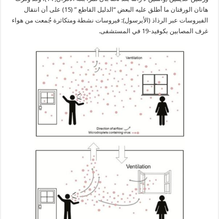
هاتان الورقتان ما أطلق عليه البعض “الدليل القاطع ” (15) على أن انتقال
الفيروسات عبر الرذاذ (الأيرسول): فيروسات نشطة ومتكاثرة جُمعت من هواء
غرف المصابين بكوفيد-19 في المستشفى.