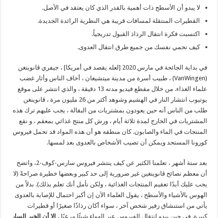
لا يبدو أن الأسطح ذات أهمية بالقدر الذي كان يعتقد في الأصل.
القطيرات المنتقلة لمسافات قريبة هي النظرية الرائدة الجديدة.
اكتسبت فكرة انتقال الرذاذ القبول تدريجياً.
كيف تحمي نفسك من جميع طرق انتقال العدوى.
في بداية الجائحة في مارس 2020 [لعله يقصد في أمريكا] ، جيفري ڤانوينغن
(VanWingen) ، طبيب أسرة من مدينة ميتشيغان ، أخاف الناس وأثار غضب
علماء الغذاء. من خلال مقطع فيديو مدته 13 دقيقة ، والذي انتشر على موقع
يوتيوب انتشار النار في الهشيم وشوهد أكثر من 26 مليون مرة ، ڤانوينغن
طلب من الناس أنه حين يعودون بمشتريات من البقالة ، يجب عليهم ترك هذه
المشتريات في الخارج لمدة ثلاثة أيام ، ورش كل منتج غذائي بمعقم ، و نقع
المنتجات في الماء والصابون. كان منطقه هو أن هذه المواد قد تحمل فيروس
كورونا المستحد ويمكن أن تصيب الأشخاص بالعدوى بعد لمسها.
بعد ستة أشهر ، تعلمنا الكثير عن كيف ينتشر فيروس سارس-كوف-2، واتضح
أن معظم نصائح ڤانوينغين غير ضرورية إلى حد كبير وبعضها خطيرة صراحةً (لا
يجب عليك أبدًا تعقيم المنتجات الغذائية ، ولكن نأمل أنك تعلم بذلك). بدلاً من
الهوس بالأشياء والأسطح ، يقول العلماء الآن إن أكبر احتمال للإصابة بالعدوى
يأتي من استنشاق زفير شخص آخر ، سواء أكان رذاذًا صغيرًا أو قطيرات
كبيرة. في حين يبدو انتقال الفيروس عبر الهواء شيئًا مرعبًا ،
إلا أن الخبر السار