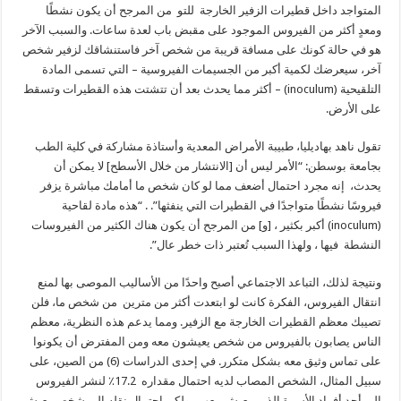
المتواجد داخل قطيرات الزفير الخارجة للتو من المرجح أن يكون نشطًا
ومعدٍ أكثر من الفيروس الموجود على مقبض باب لعدة ساعات. والسبب الآخر
هو في حالة كونك على مسافة قريبة من شخص آخر فاستنشاقك لزفير شخص
آخر، سيعرضك لكمية أكبر من الجسيمات الفيروسية – التي تسمى المادة
التلقيحية (inoculum) – أكثر مما يحدث بعد أن تتشتت هذه القطيرات وتسقط
على الأرض.
تقول ناهد بهاديليا، طبيبة الأمراض المعدية وأستاذة مشاركة في كلية الطب
بجامعة بوسطن: “الأمر ليس أن [الانتشار من خلال الأسطح] لا يمكن أن
يحدث، إنه مجرد احتمال أضعف مما لو كان شخص ما أمامك مباشرة يزفر
فيروسًا نشطًا متواجدًا في القطيرات التي ينفثها”. . “هذه مادة لقاحية
(inoculum) أكبر بكثير ، [و] من المرجح أن يكون هناك الكثير من الفيروسات
النشطة فيها ، ولهذا السبب تُعتبر ذات خطر عال”.
ونتيجة لذلك، التباعد الاجتماعي أصبح واحدًا من الأساليب الموصى بها لمنع
انتقال الفيروس، الفكرة كانت لو ابتعدت أكثر من مترين من شخص ما، فلن
تصيبك معظم القطيرات الخارجة مع الزفير. ومما يدعم هذه النظرية، معظم
الناس يصابون بالفيروس من شخص يعيشون معه ومن المفترض أن يكونوا
على تماس وثيق معه بشكل متكرر. في إحدى الدراسات (6) من الصين، على
سبيل المثال، الشخص المصاب لديه احتمال مقداره 17.2٪ لنشر الفيروس
إلى أحد أفراد الأسرة الذين يعيش معهم، ولكن احتمال نقله الي شخص يعيش