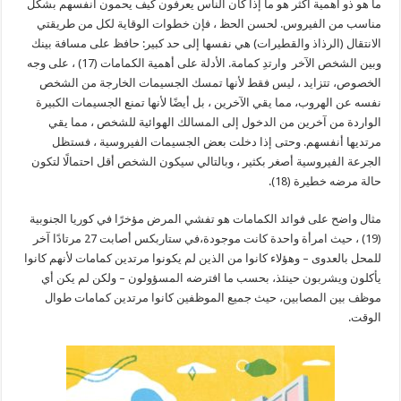
ما هو ذو أهمية أكثر هو ما إذا كان الناس يعرفون كيف يحمون أنفسهم بشكل
مناسب من الفيروس. لحسن الحظ ، فإن خطوات الوقاية لكل من طريقتي
الانتقال (الرذاذ والقطيرات) هي نفسها إلى حد كبير: حافظ على مسافة بينك
وبين الشخص الآخر وارتدِ كمامة. الأدلة على أهمية الكمامات (17) ، على وجه
الخصوص، تتزايد ، ليس فقط لأنها تمسك الجسيمات الخارجة من الشخص
نفسه عن الهروب، مما يقي الآخرين ، بل أيضًا لأنها تمنع الجسيمات الكبيرة
الواردة من آخرين من الدخول إلى المسالك الهوائية للشخص ، مما يقي
مرتديها أنفسهم. وحتى إذا دخلت بعض الجسيمات الفيروسية ، فستظل
الجرعة الفيروسية أصغر بكثير ، وبالتالي سيكون الشخص أقل احتمالًا لتكون
حالة مرضه خطيرة (18).
مثال واضح على فوائد الكمامات هو تفشي المرض مؤخرًا في كوريا الجنوبية
(19) ، حيث امرأة واحدة كانت موجودة،في ستاربكس أصابت 27 مرتادًا آخر
للمحل بالعدوى – وهؤلاء كانوا من الذين لم يكونوا مرتدين كمامات لأنهم كانوا
يأكلون ويشربون حينئذ، بحسب ما افترضه المسؤولون – ولكن لم يكن أي
موظف بين المصابين، حيث جميع الموظفين كانوا مرتدين كمامات طوال
الوقت.