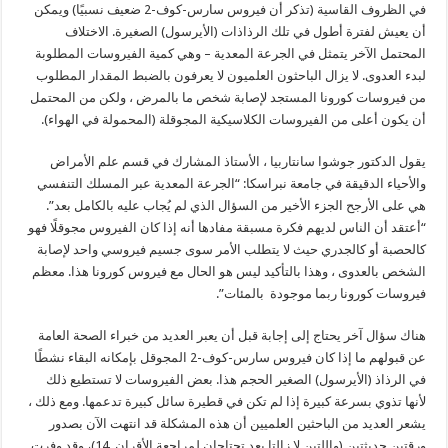
في الظروف القاسية (تذكر أن فيروس سارس-كوف-2 ضعيف نسبيًا) ويمكن
أن يعيش لفترة أطول في تلك الرذاذات (الأيرسول) الصغيرة. الاختلاف
المحتمل الآخر يتمثل في الجرعة المعدية – وهي كمية الفيروسات المطلوبة
لبدء العدوى. لا يزال الباحثون العلميون لا يعرفون بالضبط المقدار المطلوب
من فيروسات كورونا المستجد لإصابة شخص ما بالمرض ، ولكن من المحتمل
أن يكون أعلى من الفيروسات الكلاسيكية المجوقلة (المحمولة في الهواء).
يقول الدكتور جوشوا سانتاربيا ، الأستاذ المشارك في قسم علم الأمراض
والأحياء الدقيقة في جامعة نبراسكا: “الجرعة المعدية عبر المسلك التنفسي
هي على الأرجح الجزء الأخير من السؤال الذي لم يُجاب عليه بالكامل بعد”.
“أعتقد أن الناس لديهم فكرة مسبقة مفادها أنه إذا كان الفيروس مجوقلًا فهو
كالحصبة أو كالجدري حيث لا يتطلب الأمر سوى جسيم فيروسي واحد لإصابة
الشخص بالعدوى ، وهذا بالتأكيد ليس هو الحال مع فيروس كورونا هذا. معظم
فيروسات كورونا ربما موجودة بالمئات”.
هناك سؤال آخر يحتاج إلى إجابة قبل أن يعبر العديد من خبراء الصحة العامة
عن قبولهم ما إذا كان فيروس سارس-كوف-2 المجوقل بإمكانه البقاء نشطًا
في الرذاذ (الأيرسول) الصغير الحجم هذا. بعض الفيروسات لا تستطيع ذلك
لأنها تذوي بسرعة كبيرة إذا لم تكن في قطيرة سائل كبيرة تدعمها. ومع ذلك ،
يشعر العديد من الباحثين العلميين أن هذه المشكلة قد انتهت الآن بصدور
ورقتين حديثتين (واللتين لا زالتا بعد تحتاجان لمراجعة الأقران, 14)، وقد وفرت