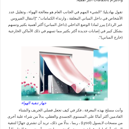
تقول بهاديليا: “الشيء المهم في الجانب العام هو معالجة الهواء ، وتقليل عدد
الأشخاص في داخل المباني المغلقة ، وارتداء الكمامات”. “[انتقال الفيروس
عبر الرذاذ] يبرر لماذا الوضع الداخلي (داخل المباني) أكثر أهمية بكثير وتسهم
بشكل كبير في إصابات جديدة أكثر بكثير مما تسهم في ذلك الأماكن الخارجية
(خارج المباني)”.
جهاز تنقية الهواء
وأنت مسلح بهذه المعرفة ، فكر في كيف تجعل فصلي الخريف والشتاء
القادمين أكثر أمانًا على المستوى الجسدي والعقلي. بدلاً من شراء علبة أخرى
من مسحات لايسول (Lysol) ، ربما ، بدلًا من ذلك، تريد أن تشتري جهازًا لتنقية