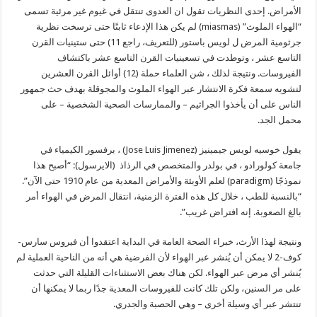
الأمراض. إحدى النظريات تقول ان العدوى تنتقل في غيوم غير مرئية تسمى
“الهواء الملوث” (miasmas) لم يكن هذا الإدعاء ثابتًا حتى ترسخت نظرية
جرثومية المرض ل لويس باستور (للتعريف، راجع 11) حتى ستينيات القرن
التاسع عشر ، وتوطدت في تسعينيات القرن التاسع عشر باكتشاف
الفيروسات. ونتيجة لذلك ، شن العلماء حملة (12) أوائل القرن العشرين
لتشويه سمعة فكرة الانتشار عبر الهواء الملوث والمجوقلة بهدف حث جمهور
الناس على أن يأخذوا الجراثيم – والممارسات الصحية الشخصية – على
محمل الجد.
يقول خوسيه لويس جيمينيز (Jose Luis Jimenez) ، برفسور الكيمياء في
جامعة كولورادو ، في بولدر والمتخصص في الرذاذ (الايرسول): “أصبح هذا
نموذجًا (paradigm) لعلم الأوبئة والأمراض المعدية من عام 1910 حتى الآن”.
“بالنسبة للطب ، خلال كل هذه الفترة الزمنية، انتقال المرض في الهواء أمر
بالغ الصعوبة. إنه افتراض غريب”.
ونتيجة لهذا الأرث، خبراء الصحة العامة في البداية اعتقدوا أن فيروس سارس-
كوف-2 لا يمكن أن يُنشر عبر الهواء لأن الفرضية هي أنه من الناحية العملية لم
يُنشر أي مرض عبر الهواء. لكن هناك بعض الاستثناءات القليلة التي حدثت
على مر السنين، ولكن تلك كانت للفيروسات المعدية جدًا ربما لا يمكنها أن
تنتشر عبر أي وسيلة أخرى – وهي الحصبة والجدري.