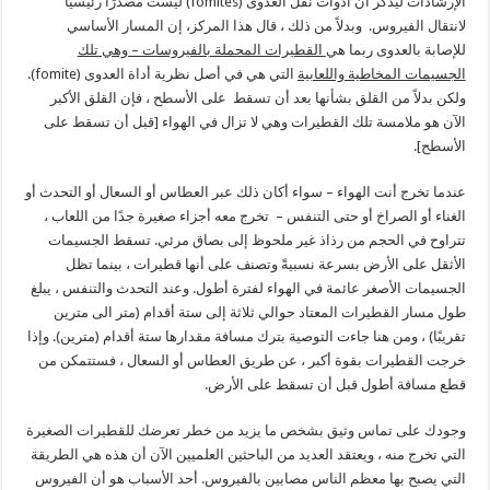
الإرشادات ليذكر أن أدوات نقل العدوى (fomites) ليست مصدرًا رئيسيًا
لانتقال الفيروس. وبدلاً من ذلك ، قال هذا المركز، إن المسار الأساسي
للإصابة بالعدوى ربما هي
القطيرات المحملة بالفيروسات – وهي تلك
الجسيمات المخاطية واللعابية
التي هي في أصل نظرية أداة العدوى (fomite).
ولكن بدلاً من القلق بشأنها بعد أن تسقط على الأسطح ، فإن القلق الأكبر
الآن هو ملامسة تلك القطيرات وهي لا تزال في الهواء [قبل أن تسقط على
الأسطح].
عندما تخرج أنت الهواء – سواء أكان ذلك عبر العطاس أو السعال أو التحدث أو
الغناء أو الصراخ أو حتى التنفس – تخرج معه أجزاء صغيرة جدًا من اللعاب ،
تتراوح في الحجم من رذاذ غير ملحوظ إلى بصاق مرئي. تسقط الجسيمات
الأثقل على الأرض بسرعة نسبيةً وتصنف على أنها قطيرات ، بينما تظل
الجسيمات الأصغر عائمة في الهواء لفترة أطول. وعند التحدث والتنفس ، يبلغ
طول مسار القطيرات المعتاد حوالي ثلاثة إلى ستة أقدام (متر الى مترين
تقريبًا) ، ومن هنا جاءت التوصية بترك مسافة مقدارها ستة أقدام (مترين). وإذا
خرجت القطيرات بقوة أكبر ، عن طريق العطاس أو السعال ، فستتمكن من
قطع مسافة أطول قبل أن تسقط على الأرض.
وجودك على تماس وثيق بشخص ما يزيد من خطر تعرضك للقطيرات الصغيرة
التي تخرج منه ، ويعتقد العديد من الباحثين العلميين الآن أن هذه هي الطريقة
التي يصبح بها معظم الناس مصابين بالفيروس. أحد الأسباب هو أن الفيروس