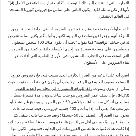
التجارب التي استندت إليها تلك التوصيات “كانت تجارب خاطئة في الأصل (4)”
لأنها لم تكن ممثلة لكيف يكون الناس على تماس مع فيروس كورونا المستجد
في العالم الحقيقي.
“لقد بدأوا بكمية ضخمة وغير واقعية من الفيروسات في بداية التجربة ، ومن
المؤكد أنهم وجدوا فيروسات في النهاية. لكنهم بدأوا بأكثر بكثير مما ستتعرض
له في حياتك الواقعية” كما يقول. “يجب أن يكون هناك 100 شخص يسعلون
ويعطسون على مساحة صغيرة من إحدى الأسطح لالتقاط كمية من الفيروس
التي استخدمت في التجارب المنشورة في الأوراق العلمية التي أفادت عن
بقاء الفيروس على الأسطح”.
اتضح أنه على الرغم من الضرر الكارثي الذي تسبب فيه، فإن فيروس كورونا
المستجد ضعيف للغاية في الواقع ، ولا يحب أن يكون في منطقة مفتوحة حيث
يمكن أن يذوي ويموت.
وفقًا للورقة المنشورة في مجلة نيو انغلاند للطب
(
NEJM)
، فإن نصف عمر الفيروس هو ست ساعات وهي مدة قصيرة نسبيًا
،
مما يعني أنه كل ست ساعات يتلاشى 50 ٪ من الفيروس ويصبح غير نشط أو
غير معدٍ. هذا يعني أنك إذا بدأت بـ 100 جسيم فيروسي ، فبعد ست ساعات
يتحول هذا العدد إلى النصف إلى 50 جسيمًا ؛ وبعد ست ساعات ، يتبقى 25
جسيمًا فيروسيًا ، ويبقى أقل من 10 جزيئات فيروسية بعد 24 ساعة. ومع ذلك ،
إذا كانت هناك كميات هائلة من الفيروسات في البداية ، فسيبقى الكثير منها
بعد كل فترة مدتها ست ساعات ، وسيستغرق الفيروس وقتًا طويلًا حتى يتحلل.