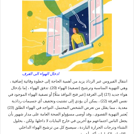
ادخال الهواء الى الغرف
انتقال الفيروس عبر الرذاذ يزيد من أهمية الحاجة إلى خطوة وقائية إضافية ،
وهي التهوية المناسبة وترشيح (تصفية) الهواء (20). تدفق الهواء ، إما بإدخال
هواء جديد (21) إلى الغرفة [عبر فتح النوافذ مثلًا] أو تصفية الهواء الموجود في
نفس الغرفة (22) ، يمكن أن يؤدي إلى تشتيت وتخفيف أي جسيمات رذاذية
معدية ، مما يقلل من تعرض الشخص المحتمل، التواجد في الهواء الطلق (23)
يُعتبر التهوية القصوى ، وقد أوصى مسؤولو الصحة العامة على مدار شهور بأن
يجعل الناس اجتماعهم مع آخرين في خارج البنايات لا داخلها. ولكن ، بحلول
الشتاء ودرجات الحرارة الباردة ، سيصبح كل من ترشيح الهواء الداخلي
والالتزام بالكمامات أكثر أهمية.