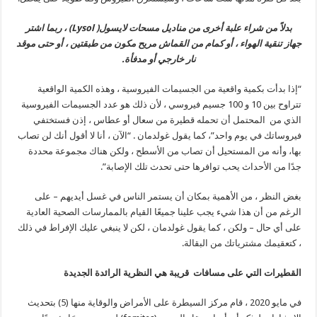
بدلاً من شراء علبة أخرى من مناديل مسحات لايسول(
Lysol)
، ربما اشتر
جهاز تنقية الهواء ، أو كمام من القماش مريح مكون من طبقتين ، أو حتى موقد
نار خارجي أو مدفأة.
“إذا بدأت بكمية واقعية من الجسيمات الفيروسية ، وهذه الكمية الواقعية
تتراوح بين 10 و 100 جسيم فيروسي ، لأن ذلك هو عدد الجسيمات الفيروسية
الذي من المحتمل أن تحمله قطيرة من سعال أو عطاس ، إذن فستختفي
فيروساتك في يوم واحد”، كما يقول غولدمان . “الآن ، أنا لا أقول أنك لن تصاب
بها، وأنه من المستحيل أن تصاب من الأسطح ، ولكن هناك مجموعة محددة
جدًا من الأحداث يحب توافرها حتى تحدث تلك الإصابة”.
بغض النظر ، من الأهمية بمكان أن يستمر الناس في غسل أيديهم – على
الرغم من أن هذا شيء يجب علينا جميعًا القيام بالممارسات الصحية العادية
على أي حال – ولكن ، كما يقول غولدمان ، لكن لا ينبغي عليك الإفراط في ذلك
، كتعقيمك مشترياتك من البقالة.
القطيرات التي على مسافات قريبة هي النظرية الرائدة الجديدة
في مايو 2020 ، قام مركز السيطرة على الأمراض والوقاية منها (5) بتحديث