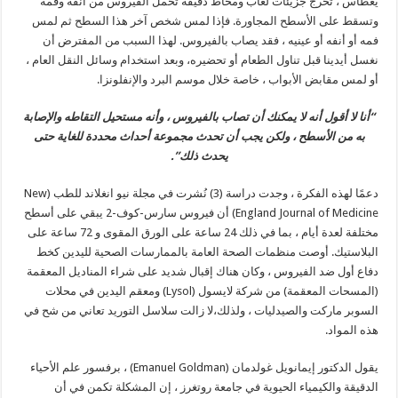
يعطاس ، تخرج جزيئات لعاب ومخاط دقيقة تحمل الفيروس من أنفه وفمه
وتسقط على الأسطح المجاورة. فإذا لمس شخص آخر هذا السطح ثم لمس
فمه أو أنفه أو عينيه ، فقد يصاب بالفيروس. لهذا السبب من المفترض أن
نغسل أيدينا قبل تناول الطعام أو تحضيره، وبعد استخدام وسائل النقل العام ،
أو لمس مقابض الأبواب ، خاصة خلال موسم البرد والإنفلونزا.
“أنا لا أقول أنه لا يمكنك أن تصاب بالفيروس ، وأنه مستحيل التقاطه والإصابة
به من الأسطح ، ولكن يجب أن تحدث مجموعة أحداث محددة للغاية حتى
يحدث ذلك”.
دعمًا لهذه الفكرة ، وجدت دراسة (3) نُشرت في مجلة نيو انغلاند للطب (New
England Journal of Medicine) أن فيروس سارس-كوف-2 يبقي على أسطح
مختلفة لعدة أيام ، بما في ذلك 24 ساعة على الورق المقوى و 72 ساعة على
البلاستيك. أوصت منظمات الصحة العامة بالممارسات الصحية لليدين كخط
دفاع أول ضد الفيروس ، وكان هناك إقبال شديد على شراء المناديل المعقمة
(المسحات المعقمة) من شركة لايسول (Lysol) ومعقم اليدين في محلات
السوبر ماركت والصيدليات ، ولذلك،لا زالت سلاسل التوريد تعاني من شح في
هذه المواد.
يقول الدكتور إيمانويل غولدمان (Emanuel Goldman) ، برفسور علم الأحياء
الدقيقة والكيمياء الحيوية في جامعة روتغرز ، إن المشكلة تكمن في أن