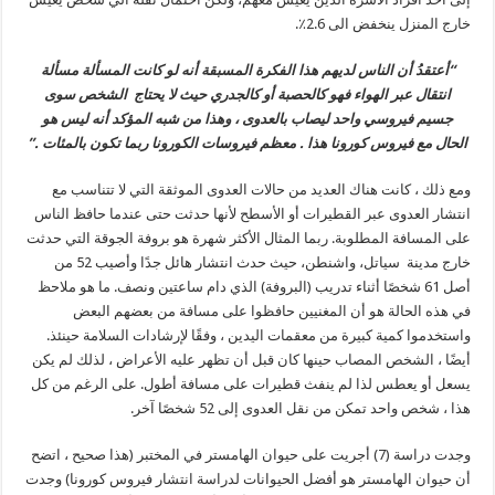
خارج المنزل ينخفض الى 2.6٪.
“أعتقدُ أن الناس لديهم هذا الفكرة المسبقة أنه لو كانت المسألة مسألة
انتقال عبر الهواء فهو كالحصبة أو كالجدري حيث لا يحتاج الشخص سوى
جسيم فيروسي واحد ليصاب بالعدوى ، وهذا من شبه المؤكد أنه ليس هو
الحال مع فيروس كورونا هذا . معظم فيروسات الكورونا ربما تكون بالمئات .”
ومع ذلك ، كانت هناك العديد من حالات العدوى الموثقة التي لا تتناسب مع
انتشار العدوى عبر القطيرات أو الأسطح لأنها حدثت حتى عندما حافظ الناس
على المسافة المطلوبة. ربما المثال الأكثر شهرة هو بروفة الجوقة التي حدثت
خارج مدينة سياتل، واشنطن، حيث حدث انتشار هائل جدًا وأصيب 52 من
أصل 61 شخصًا أثناء تدريب (البروفة) الذي دام ساعتين ونصف. ما هو ملاحظ
في هذه الحالة هو أن المغنيين حافظوا على مسافة من بعضهم البعض
واستخدموا كمية كبيرة من معقمات اليدين ، وفقًا لإرشادات السلامة حينئذ.
أيضًا ، الشخص المصاب حينها كان قبل أن تظهر عليه الأعراض ، لذلك لم يكن
يسعل أو يعطس لذا لم ينفث قطيرات على مسافة أطول. على الرغم من كل
هذا ، شخص واحد تمكن من نقل العدوى إلى 52 شخصًا آخر.
وجدت دراسة (7) أجريت على حيوان الهامستر في المختبر (هذا صحيح ، اتضح
أن حيوان الهامستر هو أفضل الحيوانات لدراسة انتشار فيروس كورونا) وجدت