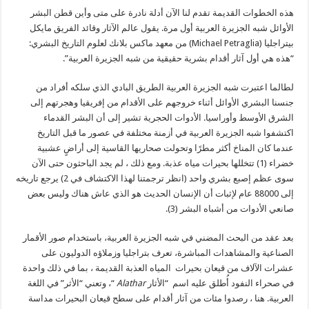
هذه الخطوات القديمة تقدم لنا الآن أدلة نادرة على متى وأين قطن البشر
الأوائل شبه الجزيرة العربية أول مرة. يقول عالم الآثار وقائد الفريق مايكل
بيتراجليا (Michael Petraglia) من معهد ماكس بلانك لعلوم التاريخ البشري:
“هذه هي أول آثار أقدام بشرية حقيقية من شبه الجزيرة العربية”.
لطالما اعتبرت شبه الجزيرة العربية الطريق البادي الذي سلكه أفراد من
جنسنا البشري الأوائل أثناء خروجهم على الأقدام من إفريقيا وهجرتهم إلى
الشرق الأوسط وأوراسيا. الأدوات الحجرية تشير إلى أن البشر القدماء
اكتشفوا شبه الجزيرة العربية في أزمنة مختلفة في عصور ما قبل التاريخ
عندما كان المناخ أكثر مطرًا
وتحولت صحاريها القاسية إلى أراضٍ عشبية
خضراء (1) تتخللها بحيرات مياه عذبة. ومع ذلك ، لم يجد الباحثون حتى الآن
سوى عظم إصبع بشري واحد (انظر ترجمتنا لهذا الاكتشاف في 2) يرجع تاريخه
إلى 88000 عام لإثبات أن الإنسان الحديث هو الذي عاش هناك وليس بعض
صانعي الأدوات من أشباه البشر (3).
بعد عقد من البحث المضني في شبه الجزيرة العربية، باستخدام صور الأقمار
الصناعية والمشاهدات المباشرة، تعرف بتراجليا وزملاؤه الدوليون على
عشرات الآلاف من قيعان بحيرات المياه العذبة القديمة ، بما في ذلك واحدة
في صحراء النفود أُطلق عليه اسم “الأثار
Alathar
“، وتعني “الأثر” في اللغة
العربية. هنا ، رصدوا مئات من آثار أقدام على سطح قيعان البحيرات مداسة