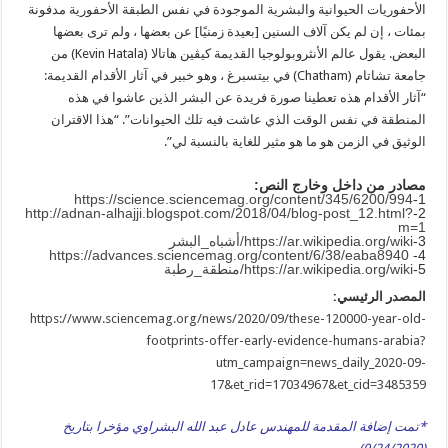
الأحفوريات الحيوانية والبشرية الموجودة في نفس الطبقة الأحفورية مدفونة
بمئات ، إن لم يكن آلاف السنين [بعيدة زمنيًا] عن بعضها ، ولم ترى بعضها
البعض. يقول عالم الأنثروبولوجيا القديمة كيڤين هاتالا (Kevin Hatala) من
جامعة تشاتام (Chatham) في بيتسبرغ ، وهو خبير في آثار الأقدام القديمة:
“آثار الأقدام هذه تعطينا صورة فريدة عن البشر الذين عاشوا في هذه
المنطقة في نفس الوقت الذي عاشت فيه تلك الحيوانات”. “هذا الاقتران
الوثيق في الزمن هو ما هو مثير للغاية بالنسبة لي”.
مصادر من داخل وخارج النص:
https://science.sciencemag.org/content/345/6200/994
1-
http://adnan-alhajji.blogspot.com/2018/04/blog-post_12.html?
2-
m=1
3-
https://ar.wikipedia.org/wiki
/أشباه_البشر
https://advances.sciencemag.org/content/6/38/eaba8940
4-
5-
https://ar.wikipedia.org/wiki
/منطقة_رطبة
المصدر الرئيسي:
https://www.sciencemag.org/news/2020/09/these-120000-year-old-
footprints-offer-early-evidence-humans-arabia?
utm_campaign=news_daily_2020-09-
17&et_rid=17034967&et_cid=3485359
*تمت إضافة المقدمة للمهندس عادل عبد الله البشراوي مؤخرا بتاريخ