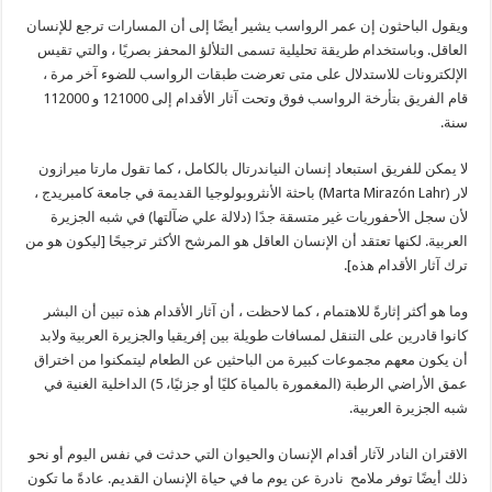
ويقول الباحثون إن عمر الرواسب يشير أيضًا إلى أن المسارات ترجع للإنسان
العاقل. وباستخدام طريقة تحليلية تسمى التلألؤ المحفز بصريًا ، والتي تقيس
الإلكترونات للاستدلال على متى تعرضت طبقات الرواسب للضوء آخر مرة ،
قام الفريق بتأرخة الرواسب فوق وتحت آثار الأقدام إلى 121000 و 112000
سنة.
لا يمكن للفريق استبعاد إنسان النياندرتال بالكامل ، كما تقول مارتا ميرازون
لار (Marta Mirazón Lahr) باحثة الأنثروبولوجيا القديمة في جامعة كامبريدج ،
لأن سجل الأحفوريات غير متسقة جدًا (دلالة علي ضآلتها) في شبه الجزيرة
العربية. لكنها تعتقد أن الإنسان العاقل هو المرشح الأكثر ترجيحًا [ليكون هو من
ترك آثار الأقدام هذه].
وما هو أكثر إثارةً للاهتمام ، كما لاحظت ، أن آثار الأقدام هذه تبين أن البشر
كانوا قادرين على التنقل لمسافات طويلة بين إفريقيا والجزيرة العربية ولابد
أن يكون معهم مجموعات كبيرة من الباحثين عن الطعام ليتمكنوا من اختراق
عمق الأراضي الرطبة (المغمورة بالمياة كليًا أو جزئيًا، 5) الداخلية الغنية في
شبه الجزيرة العربية.
الاقتران النادر لآثار أقدام الإنسان والحيوان التي حدثت في نفس اليوم أو نحو
ذلك أيضًا توفر ملامح نادرة عن يوم ما في حياة الإنسان القديم. عادةً ما تكون