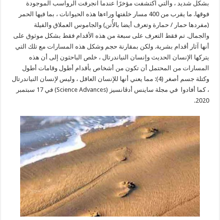
بشكل شديد ، والتي اكتشفت مؤخرًا عندما انجرفت الرواسب الموجودة
فوقها. ما يقرب من 400 مسار خلفتها وراءها هذه الحيوانات ، بما فيها الحمر
(مفردها حمار / حمارة وتعرف أيضا بالأُتن) والجاموس العملاق والفيلة
والجمال. تم فقط التعرف على سبعة من هذه الأقدام فقط بشكل موثوق على
أنها آثار أقدام بشرية. ولكن بمقارنة حجم وشكل هذه المسارات مع تلك التي
يتركها الإنسان الحديث وإنسان النياندرتال ، خلص الباحثون إلى أن هذه
المسارات من المحتمل أن تكون من أشخاص بأقدام أطول وقامات أطول
وكتلة جسم أصغر (4): مما يعني أنها للإنسان العاقل ، وليس لإنسان النياندرتال
، كما أفادوا في مجلة ساينس أدڤانسيز (Science Advances) في 17 سبتمبر
2020.