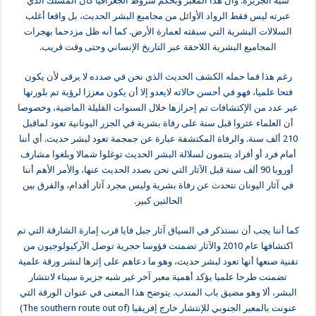
شبه الجزيرة. وأن هذا المعبر وبحكم ‏شروط الجغرافيا كان المسلك الذي
عبرته ليس فقط الرواد الأوائل من مجاميع البشر ‏الحديث، بل واقعا أغلب
السلالات البشرية التي سبقته لعمارة الأرض. كما أنه ظل مزدحما ‏بهجرات
المجاميع البشرية اللاحقة عبر التاريخ الإنساني وحتى وقت قريب‎.‎
رغم هذا فما حمله الكشف الحديث الذي نحن في صدده لا يرقى لأن يكون
فتحا علميا، ‏فهو في أحسن حالاته لايعدو إلا أن يكون معززا لرؤية تم بلورتها
عبر عدد من الإكتشافات تم ‏إحرازها خلال السنوات القليلة الماضية، وخصوصا
أن العلماء عثروا قبل سنة على رفاة ‏بشرية في الجزر اليونانية تعود لماقبل
210 ألف سنة. والرفاة المكتشفة عبارة عن جمجمة ‏تعود لبشر حديث. أي أننا
أمام فرد أو أفراد ينتمون لسلالة البشر الحديث توغلوا شمالا ‏وبلغوا مشارف
أوروبا 90 ألف سنة قبل الآثار التي نحن بصدد الحديث عنها، والأمر الأهم ‏أننا
في آثار اليونان نتحدث عن رفاة بشرية وليس مجرد آثار أقدام، والفرق بين
الحالتين ‏كبير.‏
كما أننا يجب أن نستذكر في السياق آثار جبل فايا قرب إمارة الشارقة التي تم
اكتشافها عام ‏‏2010 والآثار تضمنت فؤوسا حجرية توصل الآركيولوجيون من
تقنية صنعها أنها تعود ‏لبشر حديث، وهو ما دعاهم على إثرها لنشر ورقة علمية
تضمنت طرحا علميا يؤكد أهمية ‏معبر آخر غير شبه جزيرة سيناء لانتشار
البشر، ألا وهو مضيق باب المندب. يتوضح هذا ‏المعنى في عنوان الورقة التي
عنونت بالمعبر الجنوبي للإنتشار خارج إفريقيا (‎(The ‎southern route out of