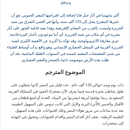
Africa.
أكثر مايهمنا في آثار جبل فايا إضافة إلى افتراضها المعبر الجنوبي، هو أن
عمرها المقترح ‏يصل إلى 125 ألف سنة، وأنها في أقصى الشرق من شبه
الجزيرة وليست بالقرب من ‏المعابر الإفريقية. وهذا يفيد قابلية العثور على آثار
بشرية في أي مكان من شبه الجزيرة. أي ‏أننا موعودون بأخبار كثيرة قادمة
تثري معارفنا الأنثروبولوجية. وقد تؤكد ما أكرره عن ‏الأهمية الكبرى لشبه
الجزيرة العربية في السجل الحضاري الإنساني. وهو واقع بدأت ‏أوساط العلماء
من شتى التخصصات المعنية تلمسه في السنوات القليلة الماضية، بعد أن
‏ظلت هذه الأرض موصومة دائما بالتصحر والعقم الحضاري.‏
الموضوع المترجم
ذات يوم ومنذ حوالي 120 ألف عام ، عدد قليل من البشر كانوا يتنقلون على
طول شاطئ بحيرة قديمة فيما يعرف الآن بصحراء النفود في المملكة العربية
السعودية. ربما توقفوا لبرهة ليشربوا من المياه العذبة أو لتتبع قطعان من
الأفيال والحمير (الأُتن) البرية والإبل التي كانت تدوس على السهول الطينية.
بعد عدة ساعات من مرور هؤلاء البشر وتلك الحيوانات على هذه السهول
الطينية الرطبة ، تجف آثار أقدام البشر وأقدام الحيوانات وتتحول في النهاية
إلى متحجرات.