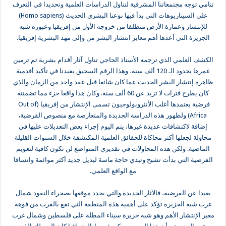
تنامي توجه ‏مجتمعاتنا المشرقية لتناول الدراسات العلمية وتحديدا في التعرف
على السيناريوهات التي ‏بدأ فيها نوعنا البشري الحديث ‏(Homo sapiens)‏
للإنتشار وعمارة الأرض منطلقا من ‏خروجه الأول من إفريقيا وعبوره شبه
الجزيرة التي أعدها أهم معابر انتشار البشر من ‏وإلى مهد البشرية إفريقيا.‏
‎ ‎
الكشف العلمي الذي ترجمه الأستاذ الحاجي تناول آثار أقدام بشرية تم تزمين
عمرها بحدود ‏الـ 120 ألف سنة، وهذا الرقم السحيق يفيدنا في تأكيد أقدمية
ظاهرة إنتشار البشر الحديث ‏عما كان شائعا قبل عقد واحد من الزمان والذي
كان يطرح فترات لا تزيد عن 60 ألف ‏سنة. وكان هذا واقعا جزء مما تضمنته
فرضية يعتمدها أغلب الأنثروبولوجيون تسمى ‏الإنتشار من إفريقيا (‎ Out of
Africa ‎) ولظهور هذه الدراسة الجديدة والمتعارضة مع ‏منصوص الفرضية،
إضافة لاكتشافات عديدة غيرها، يتم اليوم إجراء بعض التعديلات ‏عليها في
محاولة لجعلها أكثر محاكاة للحقائق العلمية المكتشفة خلال السنوات القليلة
‏الماضية. ولكن هذه المحاولات في تقديري المتواضع لن تكون كافية لتعويم
الفرضية التي ‏بدأت تشيخ وتبدي حاجة ماسة لبديل جديد أكثر موائمة واتساقا
مع الواقع العلمي‎.‎
‏ ‏
بعيدا عن الفرضية، فالآثار الجديدة والتي يحدد موقعها بصحراء النفود شمال
غرب شبه ‏الجزيرة تؤكد على أهمية هذه المنطقة التي تقع بالقرب من فوهة
معبر الإنتشار الأهم وهو ‏شبه جزيرة سيناء المطلة على فلسطين وشمال غرب