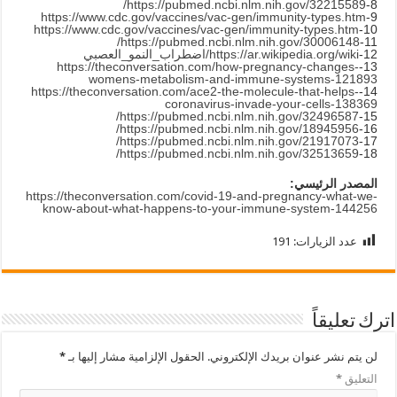
https://pubmed.ncbi.nlm.nih.gov/32215589/
8-
https://www.cdc.gov/vaccines/vac-gen/immunity-types.htm
9-
https://www.cdc.gov/vaccines/vac-gen/immunity-types.htm
10-
https://pubmed.ncbi.nlm.nih.gov/30006148/
11-
12-
https://ar.wikipedia.org/wiki
/اضطراب_النمو_العصبي
https://theconversation.com/how-pregnancy-changes-
13-
womens-metabolism-and-immune-systems-121893
https://theconversation.com/ace2-the-molecule-that-helps-
14-
coronavirus-invade-your-cells-138369
https://pubmed.ncbi.nlm.nih.gov/32496587/
15-
https://pubmed.ncbi.nlm.nih.gov/18945956/
16-
https://pubmed.ncbi.nlm.nih.gov/21917073/
17-
https://pubmed.ncbi.nlm.nih.gov/32513659/
18-
المصدر الرئيسي:
https://theconversation.com/covid-19-and-pregnancy-what-we-
know-about-what-happens-to-your-immune-system-144256
عدد الزيارات:
191
اترك تعليقاً
لن يتم نشر عنوان بريدك الإلكتروني.
الحقول الإلزامية مشار إليها بـ
*
التعليق
*