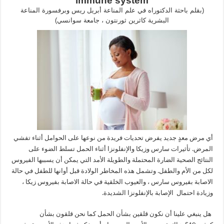
immune system
(بقلم باحثة الدكتوراه في علم المناعة أبريل ريس وبرفسورة المناعة
البشرية كاثرين ثورنتون ، جامعة سوانسي)
أي مرض معدٍ جديد يفرض تحديات فريدة من نوعها على الحوامل أثناء تفشي
المرض. تأثيرات سارس وزيكا والإنفلونزا أثناء الحمل تسلط الضوء على
النتائج الصحية الضارة المحتملة والطويلة الأمد التي يمكن أن يسببها الفيروس
لكل من الأم والطفل. وتشمل هذه المخاطر الولادة قبل أوانها للطفل في حالة
الاصابة بفيروس سارس ، والعيوب الخلقية في حالة الاصابة بفيروس زيكا ،
وزيادة احتمال الإصابة بالإنفلونزا الشديدة.
هل ينبغي علينا أن نكون قلقين بشأن الحمل كما نحن قلقون بشأن