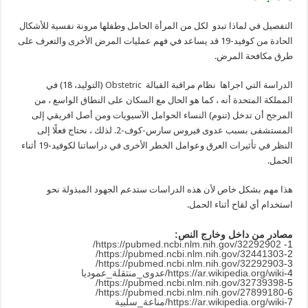
التفصيل في لماذا تبدو لكل من المرأة الحامل وطفلها مرونة نفسية للأشكال
الحادة من كوفيد-19 قد يساعد في فهم عمليات المرض الأخرى والتعرف على
طرق مكافحة المرض.
الدراسة التي اجراها نظام مراقبة القبالة
Obstetric
(التوليد، 18) في
المملكة المتحدة أنه ، كما هو الحال مع السكان على النطاق الواسع ، من
المرجح أن تدخل (تنوم) النساء الحوامل الآسيويات ومن أصل افريقي إلى
المستشفى بسبب عدوى فيروس سارس-كوف-2. لذلك ، نحتاج فعلًا إلى
النظر في تأثيرات العرق وعوامل الخطر الأخرى في دراساتنا لكوفيد-19 أثناء
الحمل.
هذا مهم بشكل خاص لأن هذه الدراسات ستدعم الجهود المبذولة نحو
استخدام أي لقاح أثناء الحمل.
مصادر من داخل وخارج النص:
https://pubmed.ncbi.nlm.nih.gov/32292902/
1-
https://pubmed.ncbi.nlm.nih.gov/32441303/
2-
https://pubmed.ncbi.nlm.nih.gov/32292903/
3-
4-
https://ar.wikipedia.org/wiki
/عدوى_منتقلة_عموديا
https://pubmed.ncbi.nlm.nih.gov/32739398/
5-
https://pubmed.ncbi.nlm.nih.gov/27899180/
6-
7-
https://ar.wikipedia.org/wiki
/مناعة_سلبية