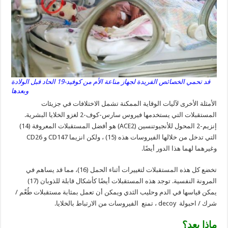
قد تحمي الخصائص الفريدة لجهاز مناعة الأم من كوفيد-19 الحاد قبل الولادة
وبعدها
الأمثلة الأخرى لآليات الوقاية الممكنة تشمل الاختلافات في جزيئات
المستقبلات التي يستخدمها فيروس سارس-كوف-2 لغزو الخلايا البشرية.
إنزيم-2 المحول للأنجيوتنسين (ACE2) هو أفضل المستقبلات المعروفة (14)
التي تدخل من خلالها الفيروسات هذه (15) ، ولكن انزيما CD147 و CD26
وغيرهما لهما هذا الدور أيضًا.
تخضع كل هذه المستقبلات لتغييرات أثناء الحمل (16)، مما قد يساهم في
المرونة النفسية. توجد هذه المستقبلات أيضًا كأشكال قابلة للذوبان (17)
يمكن قياسها في الدم وحليب الثدي ويمكن أن تعمل بمثابة مستقبلات طُعْم /
شرك / احبولة decoy ، تمنع الفيروسات من الارتباط بالخلايا.
ماذا بعد؟