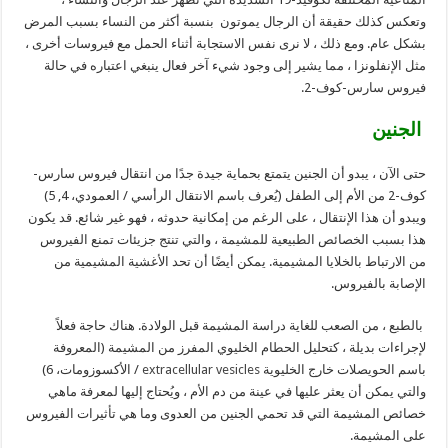
وتعكس كذلك حقيقة أن الرجال يموتون بنسبة أكثر من النساء بسبب المرض
بشكل عام. ومع ذلك ، لا نرى نفس الاستجابة أثناء الحمل مع فيروسات أخرى ،
مثل الإنفلونزا ، مما يشير إلى وجود شيء آخر فعال ينبغي اعتباره في حالة
فيروس سارس-كوف-2.
الجنين
حتى الآن ، يبدو أن الجنين يتمتع بحماية جيدة جدًا من انتقال فيروس سارس-
كوف-2 من الأم إلى الطفل (يُعرف باسم الانتقال الرأسي / العمودي، 4, 5)
ويبدو أن هذا الإنتقال ، على الرغم من إمكانية حدوثه ، فهو غير شائع. قد يكون
هذا بسبب الخصائص الطبيعية للمشيمة ، والتي تنتج جزيئات تمنع الفيروس
من الارتباط بالخلايا المشيمية. يمكن أيضًا أن تحد الأغشية المشيمية من
الإصابة بالفيروس.
بالطبع ، من الصعب للغاية دراسة المشيمة قبل الولادة. هناك حاجة فعلاً
لإجراءات بديلة ، كتحليل الحطام الخليوي المفرز من المشيمة (المعروفة
باسم الحويصلات خارج الخليوية
extracellular vesicles
/ الأكسوزومات، 6)
والتي يمكن أن يعثر عليها في عينة من دم الأم ، ويُحتاج إليها لمعرفة ماهي
خصائص المشيمة التي قد تحمي الجنين من العدوى وما هي تأثيرات الفيروس
على المشيمة.