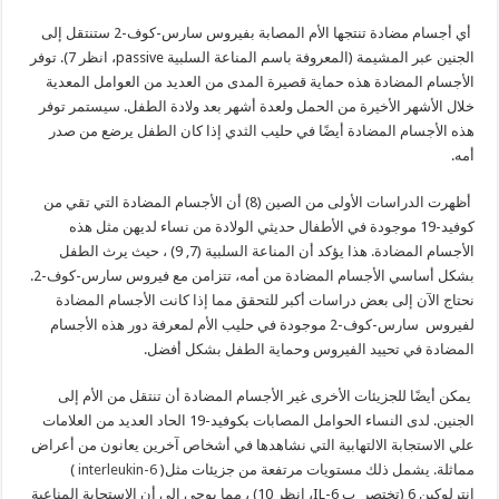
أي أجسام مضادة تنتجها الأم المصابة بفيروس سارس-كوف-2 ستنتقل إلى
الجنين عبر المشيمة (المعروفة باسم المناعة السلبية
passive
، انظر 7). توفر
الأجسام المضادة هذه حماية قصيرة المدى من العديد من العوامل المعدية
خلال الأشهر الأخيرة من الحمل ولعدة أشهر بعد ولادة الطفل. سيستمر توفر
هذه الأجسام المضادة أيضًا في حليب الثدي إذا كان الطفل يرضع من صدر
أمه.
أظهرت الدراسات الأولى من الصين (8) أن الأجسام المضادة التي تقي من
كوفيد-19 موجودة في الأطفال حديثي الولادة من نساء لديهن مثل هذه
الأجسام المضادة. هذا يؤكد أن المناعة السلبية (7, 9) ، حيث يرث الطفل
بشكل أساسي الأجسام المضادة من أمه، تتزامن مع فيروس سارس-كوف-2.
نحتاج الآن إلى بعض دراسات أكبر للتحقق مما إذا كانت الأجسام المضادة
لفيروس سارس-كوف-2 موجودة في حليب الأم لمعرفة دور هذه الأجسام
المضادة في تحييد الفيروس وحماية الطفل بشكل أفضل.
يمكن أيضًا للجزيئات الأخرى غير الأجسام المضادة أن تنتقل من الأم إلى
الجنين. لدى النساء الحوامل المصابات بكوفيد-19 الحاد العديد من العلامات
علي الاستجابة الالتهابية التي نشاهدها في أشخاص آخرين يعانون من أعراض
مماثلة. يشمل ذلك مستويات مرتفعة من جزيئات مثل(
interleukin-6
)
إنترلوكين 6 (تختصر ب
IL-6
، انظر 10) ، مما يوحي إلى أن الاستجابة المناعية