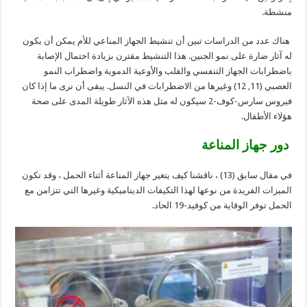
منشطة.
هناك عدد من الدراسات تبين أن تنشيط الجهاز المناعي للأم يمكن أن يكون
له آثار ضارة على نمو الجنين. هذا التنشيط مقترن بزيادة احتمال الإصابة
باضطرابات الجهاز التنفسي والقلب والأوعية الدموية واضطراب النمو
العصبي (11, 12) وغيرها من الاضطرابات في النسل. يبقى أن نرى ما إذا كان
فيروس سارس-كوف-2 سيكون له مثل هذه الآثار طويلة المدى على صحة
هؤلاء الأطفال.
دور جهاز المناعة
في مقال سابق (13) ، ناقشنا كيف يتغير جهاز المناعة أثناء الحمل ، وقد تكون
الميزات الفريدة من نوعها لهذا التكيفات الديناميكية وغيرها التي تتزامن مع
الحمل توفر الوقاية من كوفيد-19 الحاد.