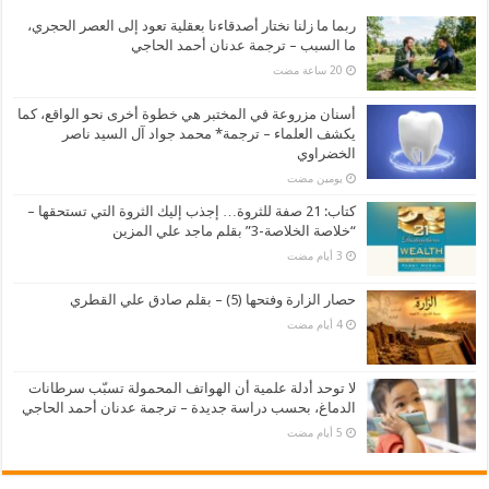
ربما ما زلنا نختار أصدقاءنا بعقلية تعود إلى العصر الحجري،
ما السبب – ترجمة عدنان أحمد الحاجي
أسنان مزروعة في المختبر هي خطوة أخرى نحو الواقع، كما
يكشف العلماء – ترجمة* محمد جواد آل السيد ناصر
الخضراوي
‏يومين مضت
كتاب: 21 صفة للثروة… إجذب إليك الثروة التي تستحقها –
“خلاصة الخلاصة-3” بقلم ماجد علي المزين
حصار الزارة وفتحها (5) – بقلم صادق علي القطري
لا توحد أدلة علمية أن الهواتف المحمولة تسبّب سرطانات
الدماغ، بحسب دراسة جديدة – ترجمة عدنان أحمد الحاجي