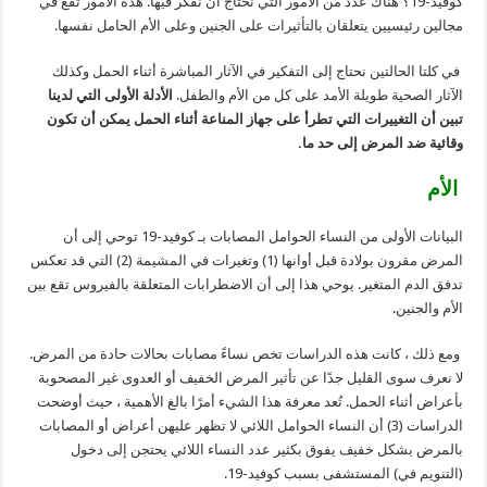
كوفيد-19؟ هناك عدد من الأمور التي نحتاج أن نفكر فيها. هذه الأمور تقع في
مجالين رئيسيين يتعلقان بالتأثيرات على الجنين وعلى الأم الحامل نفسها.
في كلتا الحالتين نحتاج إلى التفكير في الآثار المباشرة أثناء الحمل وكذلك
الآثار الصحية طويلة الأمد على كل من الأم والطفل.
الأدلة الأولى التي لدينا
تبين أن التغييرات التي تطرأ على جهاز المناعة أثناء الحمل يمكن أن تكون
وقائية ضد المرض إلى حد ما.
الأم
البيانات الأولى من النساء الحوامل المصابات بـ كوفيد-19 توحي إلى أن
المرض مقرون بولادة قبل أوانها (1) وتغيرات في المشيمة (2) التي قد تعكس
تدفق الدم المتغير. يوحي هذا إلى أن الاضطرابات المتعلقة بالفيروس تقع بين
الأم والجنين.
ومع ذلك ، كانت هذه الدراسات تخص نساءً مصابات بحالات حادة من المرض.
لا نعرف سوى القليل جدًا عن تأثير المرض الخفيف أو العدوى غير المصحوبة
بأعراض أثناء الحمل. تُعد معرفة هذا الشيء أمرًا بالغ الأهمية ، حيث أوضحت
الدراسات (3) أن النساء الحوامل اللائي لا تظهر عليهن أعراض أو المصابات
بالمرض بشكل خفيف يفوق بكثير عدد النساء اللائي يحتجن إلى دخول
(التنويم في) المستشفى بسبب كوفيد-19.