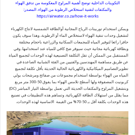
التكوينات الداخلية توضح أهمية المراوح المعكوسة من تدفق الهواء
والمكثفات لتقنية استخلاص الرطوبة من الهواء. المصدر:
https://airwater.co.za/how-it-works
ويمكن استخدام توربينات الرياح المجانية أوالطاقة الشمسية لانتاج الكهرباء
لتشغيل وحدات تنقية الهواء لاستخلاص الماء أو الرطوبة، وهذا سوف يكون
حافزا رائعا لتوفير المياه للمجمعات السكانية والزراعية باحجام مختلفة
وبطاقة كهربائية مجانية حيث سيوفر ضخ كافي للمياه عند استخدامها. وفي
المستقبل من الممكن أن تقل التكلفة التصنيعية لهذه الوحدات لتجميع المياة
عن طريق مساهمة المهندسين والفنيين من الفئة الشبابية الصاعدة في
تطويرالتصاميم الميكانيكية والكهربائية الحالية الحديثة بأقل تكلفة لتجميع
المياه من الهواء بواسطة استخدام مجموعات من صفائح ومرشحات بولي
كربونيت المصفوفة ولها أسطح تلامس الهواء بما يفوق 50-300 متر مربع
وبتشغيل المراوح والمكثفات الحديثة التي تعمل بواسطة التيار المباشر (DC)
مما يقلل من استهلاك الطاقة الكهربائية. وتساهم هذه التطبيقات في تصنيع
هذه الوحدات بكلفة أقل بـ 50-70% من القيمة الاساسية لهذه الوحدات.