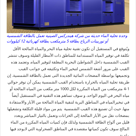
وحدة تحلية الماء حديثة من شركة هيندركس الصينية تعمل بالطاقة الشمسية
أو توربينات الرياح بطاقة 5 مترمكعب بطاقة كهربائية 12 كيلووات
ويُتوقع في المستقبل أن تكون تقنية تحلية مياة البحر والمياة المالحة الأقل
تكلفة في توفير المياه المستدامة للمناطق ذات الأمطار القليلة وسوف تنتشر
القبب الشمسية داخل الشواطئ البحرية المغلقة لتوفير المياه. وتعتمد هذه
القبب على مرور أشعة الشمس لتبخير الماء وتكثيفه في جوانب القبب
وتجميعها بواسطة المضخات المائية الجديدة التى تعمل بالطاقة الشمسية. إن
طريقة تحلية المياه بالحرارة باستخدام القبب الشمسية يمكن أن توفر حوالي
1-4 مترمكعب من المياه المكررة لكل 1000 متر مكعب من المياه المالحة أو
مياه البحر في اليوم الواحد. و سوف تساهم هذه التقنية في المستقبل أيضاً
في تبخيرالمياه في المناطق البرية لتنقية المياة المالحة من الآبار والاستفادة
منها. حيث أن تصنيع هذه القبب الشمسية يتم من مواد قليلة التكلفة وتشغيلها
بمضخات نقل من الآبار المالحة إلى الخزانات وتعمل بالتيار المباشر وبعدد
قليل من ألواح الطاقة الشمسية ولذلك فإن كميات المياه المكررة من الماء
المالح سوف تكون كمياتها مقتصدة في المناطق الصحراوية التي لايوجد فيها
ماء نقي.