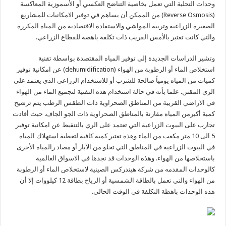
وحدات التحلية التي تعمل بخاصية التناضح العكسي أو الأسموزية المعاكسة
(Reverse Osmosis) من الممكن أن يساهم في توفير الامكانيات للمشاريع
الصغيرة الزراعية وتربية المواشي والاستفادة الاقتصادية من المياة المكررة
والتي كانت تعتبر بالأمس القريب ذات تكلفة باهضة للقطاع الزراعي.
وتشير الدراسات الجديدة إلى توفير المياه المقتصدة بواسطة تقنية
استخلاص الماء أو الرطوبة من الهواء (dehumidification) عن امكانية توفير
كميات من المياه يومياً صالحة للشرب أو للاستخدام الزراعي الذي يعتمد على
الري المقنن. علما بأنه في حالة استخدام هذه التقنية لتجميع الماء من الهواء
في الاراضي القريبة من المناطق الصحراوية ذات الطقس الرطب يتم ترشيح
كمية أكبرمن المياه مقارنة بالمناطق الصحراوية ذات الجو الجاف. حيث أفادت
تجارب على البيوت الزراعية التي تعتمد على الري بالتنقيط عن امكانية توفير
5 الى 10 متر مكعب من الماء وهذه تعتبر كمية كافية لتغطية استهلاك المياه
في البيوت الزراعية في المناطق التي تخلو من الآبار أو مصاد رالمياه الأخرى
باستخلاصها من الهواء. وهذه الوحدات قد نجدها في الاسواق العالمية
كالوحدات المقدمه من شركة هيندركس الصينية لاستخلاص الماء أو الرطوبة
من الهواء والتي تعمل بالطاقة الشمسية أو الرياح بطاقة 12 كيلووات إلا أن
هذه الوحدات باهظة التكلفة في الوقت الحالي.