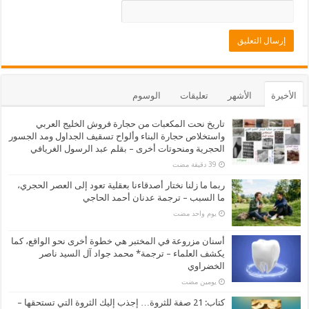
الأخيرة
الأشهر
تعليقات
الوسوم
تاريخ نحت المكعبات من حجارة فروش الخليج العربي
واستخلاص حجارة البناء وألواح تسقيف الجداول ومد الجسور
الحجرية ومنحوتات أخرى – بقلم عبد الرسول الغريافي
ربما ما زلنا نختار أصدقاءنا بعقلية تعود إلى العصر الحجري،
ما السبب – ترجمة عدنان أحمد الحاجي
‏يوم واحد مضت
أسنان مزروعة في المختبر هي خطوة أخرى نحو الواقع، كما
يكشف العلماء – ترجمة* محمد جواد آل السيد ناصر
الخضراوي
‏يومين مضت
كتاب: 21 صفة للثروة… إجذب إليك الثروة التي تستحقها –