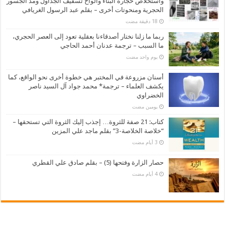
واستخلاص حجارة البناء وألواح تسقيف الجداول ومد الجسور
الحجرية ومنحوتات أخرى – بقلم عبد الرسول الغريافي
ربما ما زلنا نختار أصدقاءنا بعقلية تعود إلى العصر الحجري،
ما السبب – ترجمة عدنان أحمد الحاجي
‏يوم واحد مضت
أسنان مزروعة في المختبر هي خطوة أخرى نحو الواقع، كما
يكشف العلماء – ترجمة* محمد جواد آل السيد ناصر
الخضراوي
‏يومين مضت
كتاب: 21 صفة للثروة… إجذب إليك الثروة التي تستحقها –
“خلاصة الخلاصة-3” بقلم ماجد علي المزين
حصار الزارة وفتحها (5) – بقلم صادق علي القطري