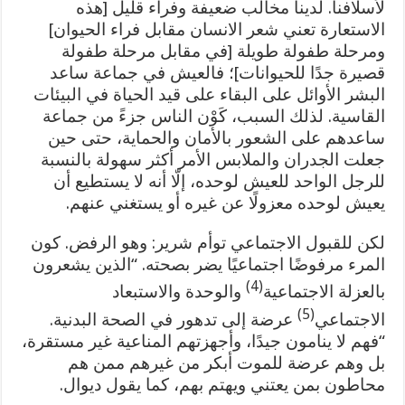
لأسلافنا. لدينا مخالب ضعيفة وفراء قليل [هذه
الاستعارة تعني شعر الانسان مقابل فراء الحيوان]
ومرحلة طفولة طويلة [في مقابل مرحلة طفولة
قصيرة جدًا للحيوانات]؛ فالعيش في جماعة ساعد
البشر الأوائل على البقاء على قيد الحياة في البيئات
القاسية. لذلك السبب، كَوْن الناس جزءً من جماعة
ساعدهم على الشعور بالأمان والحماية، حتى حين
جعلت الجدران والملابس الأمر أكثر سهولة بالنسبة
للرجل الواحد للعيش لوحده، إلّا أنه لا يستطيع أن
يعيش لوحده معزولًا عن غيره أو يستغني عنهم.
لكن للقبول الاجتماعي توأم شرير: وهو الرفض. كون
المرء مرفوضًا اجتماعيًا يضر بصحته. “الذين يشعرون
(4)
بالعزلة الاجتماعية
والوحدة والاستبعاد
(5)
الاجتماعي
عرضة إلى تدهور في الصحة البدنية.
“فهم لا ينامون جيدًا، وأجهزتهم المناعية غير مستقرة،
بل وهم عرضة للموت أبكر من غيرهم ممن هم
محاطون بمن يعتني ويهتم بهم، كما يقول ديوال.