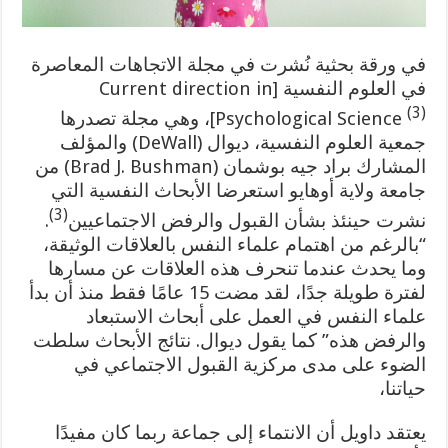
في ورقة بحثية نُشرت في مجلة الاتجاهات المعاصرة
في العلوم النفسية
[Current direction in
(3)
Psychological Science
]، وهي مجلة تصدرها
جمعية العلوم النفسية، ديوال (DeWall) والمؤلف
المشارك براد جيه بوشمان (Brad J. Bushman) من
جامعة ولاية أوهايو استعرضا الأبحاث النفسية التي
(3)
نشرت حينئذ بشأن القبول والرفض الاجتماعيين
.
“بالرغم من اهتمام علماء النفس بالعلاقات الوثيقة،
وما يحدث عندما تنحرف هذه العلاقات عن مسارها
لفترة طويلة جدًا، لقد مضت 15 عامًا فقط منذ أن بدأ
علماء النفس في العمل على أبحاث الاستبعاد
والرفض هذه” كما يقول ديوال. نتائج الأبحاث سلطت
الضوء على مدى مركزية القبول الاجتماعي في
حياتنا،
يعتقد داويل أن الانتماء إلى جماعة ربما كان مفيدًا