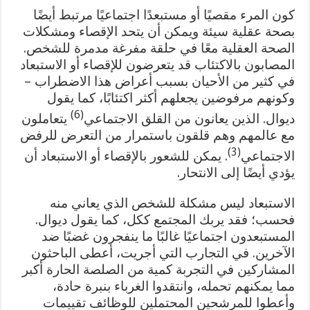
كون المرء مقصيًا أو مستبعدًا اجتماعيًا مرتبط أيضًا
بصحة عقلية سيئة ويمكن أن يتحد الإقصاء ومشكلات
الصحة العقلية معًا في حلقة مفرغة مدمرة للشخص.
المصابون بالاكتئاب قد يتعرضون للإقصاء أو الاستبعاد
في كثير من الأحيان بسبب أعراض هذا الاضطراب –
وكونهم مرفوضين يجعلهم أكثر اكتئابًا، كما يقول
(6)
ديوال. الذين يعانون من القلق الاجتماعي
يتعاملون
مع عالمهم وهم قلقون باستمرار من التعرض للرفض
(3)
الاجتماعي
. يمكن للشعور بالإقصاء أو الاستبعاد أن
يؤدي أيضًا إلى الانتحار.
الاستبعاد ليس مشكلة للشخص الذي يعاني منه
فحسب؛ فقد يربك المجتمع ككل، كما يقول ديوال.
المستبعدون اجتماعيًا غالبًا ما ينفجرون غضبًا ضد
الآخرين. في التجارب التي أجريت، أعطى الباحثون
المشاركين في التجربة كمية من الصلصة الحارة أكبر
مما يمكنهم تحمله، وانتقدوا الغرباء بنبرة حادة،
وأعطوا للمرشحين المحتملين للوظائف تقييمات