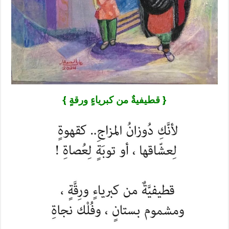
{ قطيفيةٌ من كبرياءٍ ورقةٍ }