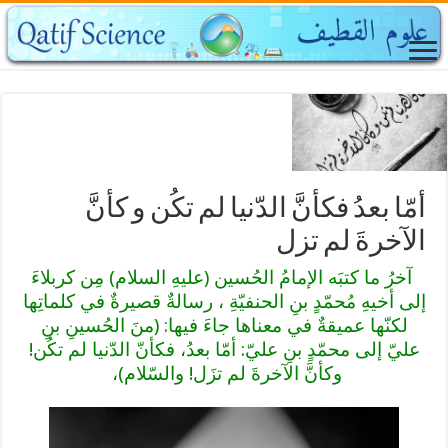
أمّا بعدُ فكأنَّ الدّنيا لم تكُن و كأنَّ
الآخرةَ لم تزل
آخرُ ما كتبَه الإمامُ الحُسين (عليهِ السلام) مِن كربلاءَ
إلى أخيهِ مُحمّدٍ بنِ الحنفيّةِ ، رسالةٌ قصيرةٌ في كلماتِها
لكنّها عميقةٌ في معناها جاءَ فيها: (منَ الحُسينِ بنِ
عليّ إلى محمّدٍ بنِ عليّ: أمّا بعدُ، فكأنّ الدّنيا لم تكُن!
وكأنَّ الآخرةَ لم تزَل! والسّلام)،