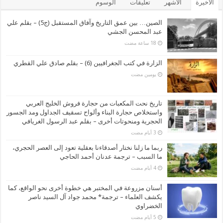
الأخيرة
الأشهر
تعليقات
الوسوم
الصين… بين عمق التاريخ وآفاق المستقبل (ج5) – بقلم علي
عبد المحسن الجشي
الزارة في كتب الجغرافيين (6) – بقلم صادق علي القطري
‏يومين مضت
تاريخ نحت المكعبات من حجارة فروش الخليج العربي
واستخلاص حجارة البناء وألواح تسقيف الجداول ومد الجسور
الحجرية ومنحوتات أخرى – بقلم عبد الرسول الغريافي
ربما ما زلنا نختار أصدقاءنا بعقلية تعود إلى العصر الحجري،
ما السبب – ترجمة عدنان أحمد الحاجي
أسنان مزروعة في المختبر هي خطوة أخرى نحو الواقع، كما
يكشف العلماء – ترجمة* محمد جواد آل السيد ناصر
الخضراوي