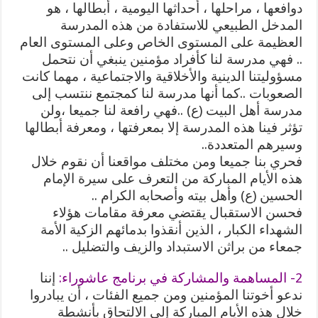
دوافعها ، مراحلها ، أحداثها اليومية ، أبطالها ، هو
المدخل الطبيعي للاستفادة من هذه المدرسة
العظيمة على المستوى الخاص وعلى المستوى العام
.. فهي مدرسة لنا كأفراد مؤمنين ينبغي أن نتحمل
مسؤوليتنا الدينية والأخلاقية والاجتماعية ، مهما كانت
الصعوبات ..كما أنها مدرسة لنا كمجتمع ننتسب إلى
مدرسة أهل البيت (ع) ..فهي رافعة لنا جميعا ،ولن
تؤثر فينا هذه المدرسة إلا بمعرفتها ، ومعرفة أبطالها
وسيرهم المتعددة..
فحري بنا جميعا ومن مختلف مواقعنا أن نقوم خلال
هذه الأيام المباركة من التعرف على سيرة الإمام
الحسين (ع) وأهل بيته وأصحابه الكرام ..
فحسن الاستقبال يقتضي معرفة مقامات هؤلاء
الشهداء الكبار ، الذين أنقذوا بدمائهم الزكية الأمة
جمعاء من براثن الاستبداد والزيف والتضليل ..
2- المساهمة والمشاركة في برنامج عاشوراء:
إننا
ندعو أخوتنا المؤمنين ومن جميع الفئات ، أن يبادروا
خلال هذه الأيام المباركة إلى الالتحاق بأنشطة