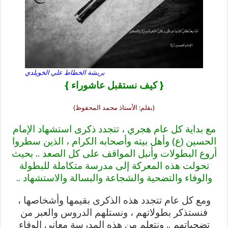
بريشة الخطاط علي الخويلدي
{ كيف نستقبل عاشوراء }
(بقلم: الأستاذ محمد المحفوظ)
مع بداية كل عام هجري ، تتجدد ذكرى استشهاد الإمام
الحسين (ع) وأهل بيته وأصحابه الكرام ، الذين سطروا
أروع البطولات وأنبل المواقف على كل الصعد .. بحيث
تحولت هذه المعركة إلى مدرسة متكاملة للبطولة
والوفاء والتضحية والشجاعة والبسالة والاستشهاد ..
ومع كل عام تتجدد هذه الذكرى بقيمها وأشخاصها ،
فنستذكر بطولاتهم ، ونستلهم الدروس والعبر من
تضحياتهم .. ونتعلم من هذه المدرسة معاني الوفاء