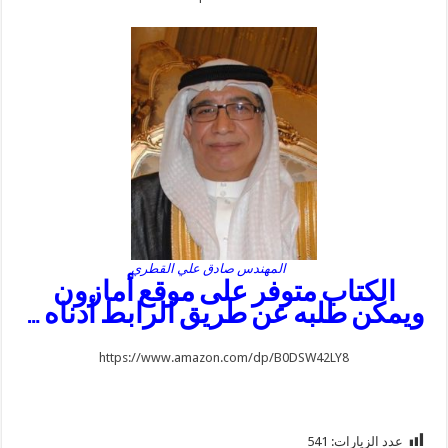
المهندس صادق علي القطري
الكتاب متوفر على موقع أمازون
ويمكن طلبه عن طريق الرابط أدناه …
https://www.amazon.com/dp/B0DSW42LY8
عدد الزيارات:
541