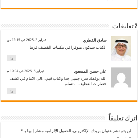
2 تعليقات
صادق القطري
فبراير 2, 2025 في 12:15 ص
الكتاب سيكون متوفرا في مكتبات القطيف قريبا
رد
علي حسن المسعود
فبراير 5, 2025 في 10:04 م
الله يوفقك سرد جميل جدا وكتاب قيم…الى الامام في كشف
حضارات القطيف….تسلم
رد
اترك تعليقاً
لن يتم نشر عنوان بريدك الإلكتروني.
الحقول الإلزامية مشار إليها بـ
*