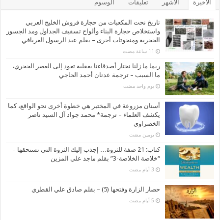
الأخيرة
الأشهر
تعليقات
الوسوم
تاريخ نحت المكعبات من حجارة فروش الخليج العربي
واستخلاص حجارة البناء وألواح تسقيف الجداول ومد الجسور
الحجرية ومنحوتات أخرى – بقلم عبد الرسول الغريافي
ربما ما زلنا نختار أصدقاءنا بعقلية تعود إلى العصر الحجري،
ما السبب – ترجمة عدنان أحمد الحاجي
‏يوم واحد مضت
أسنان مزروعة في المختبر هي خطوة أخرى نحو الواقع، كما
يكشف العلماء – ترجمة* محمد جواد آل السيد ناصر
الخضراوي
‏يومين مضت
كتاب: 21 صفة للثروة… إجذب إليك الثروة التي تستحقها –
“خلاصة الخلاصة-3” بقلم ماجد علي المزين
حصار الزارة وفتحها (5) – بقلم صادق علي القطري