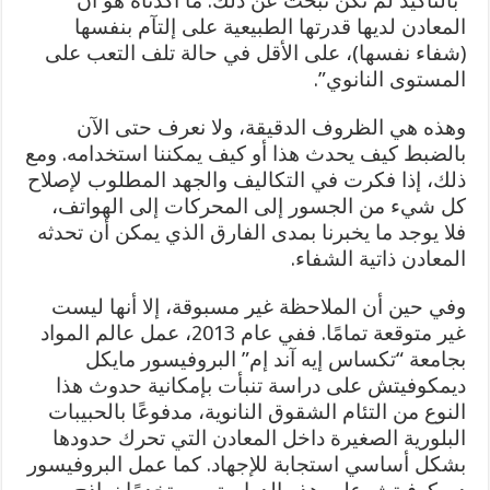
“بالتأكيد لم نكن نبحث عن ذلك. ما أكدناه هو أن
المعادن لديها قدرتها الطبيعية على إلتآم بنفسها
(شفاء نفسها)، على الأقل في حالة تلف التعب على
المستوى النانوي”.
وهذه هي الظروف الدقيقة، ولا نعرف حتى الآن
بالضبط كيف يحدث هذا أو كيف يمكننا استخدامه. ومع
ذلك، إذا فكرت في التكاليف والجهد المطلوب لإصلاح
كل شيء من الجسور إلى المحركات إلى الهواتف،
فلا يوجد ما يخبرنا بمدى الفارق الذي يمكن أن تحدثه
المعادن ذاتية الشفاء.
وفي حين أن الملاحظة غير مسبوقة، إلا أنها ليست
غير متوقعة تمامًا. ففي عام 2013، عمل عالم المواد
بجامعة “تكساس إيه آند إم” البروفيسور مايكل
ديمكوفيتش على دراسة تنبأت بإمكانية حدوث هذا
النوع من التئام الشقوق النانوية، مدفوعًا بالحبيبات
البلورية الصغيرة داخل المعادن التي تحرك حدودها
بشكل أساسي استجابة للإجهاد. كما عمل البروفيسور