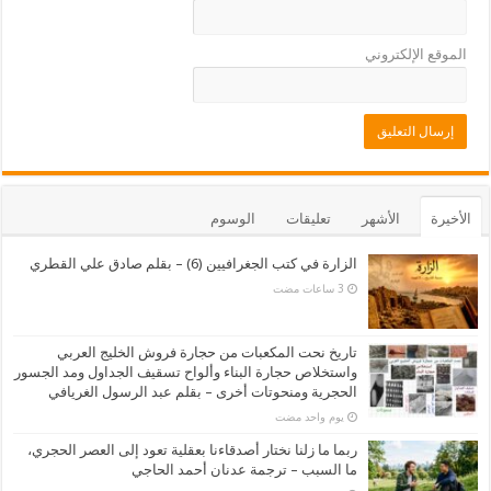
الموقع الإلكتروني
الأخيرة
الأشهر
تعليقات
الوسوم
الزارة في كتب الجغرافيين (6) – بقلم صادق علي القطري
تاريخ نحت المكعبات من حجارة فروش الخليج العربي
واستخلاص حجارة البناء وألواح تسقيف الجداول ومد الجسور
الحجرية ومنحوتات أخرى – بقلم عبد الرسول الغريافي
‏يوم واحد مضت
ربما ما زلنا نختار أصدقاءنا بعقلية تعود إلى العصر الحجري،
ما السبب – ترجمة عدنان أحمد الحاجي