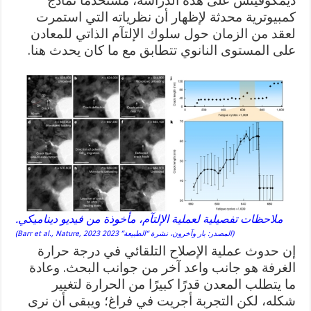
ديمكوفيتش على هذه الدراسة، مستخدمًا نماذج
كمبيوترية محدثة لإظهار أن نظرياته التي استمرت
لعقد من الزمان حول سلوك الإلتآم الذاتي للمعادن
على المستوى النانوي تتطابق مع ما كان يحدث هنا.
ملاحظات تفصيلية لعملية الإلتآم، مأخوذة من فيديو ديناميكي.
(المصدر: بار وآخرون، نشرة “الطبيعة” 2023 Barr et al., Nature, 2023)
إن حدوث عملية الإصلاح التلقائي في درجة حرارة
الغرفة هو جانب واعد آخر من جوانب البحث. وعادة
ما يتطلب المعدن قدرًا كبيرًا من الحرارة لتغيير
شكله، لكن التجربة أجريت في فراغ؛ ويبقى أن نرى