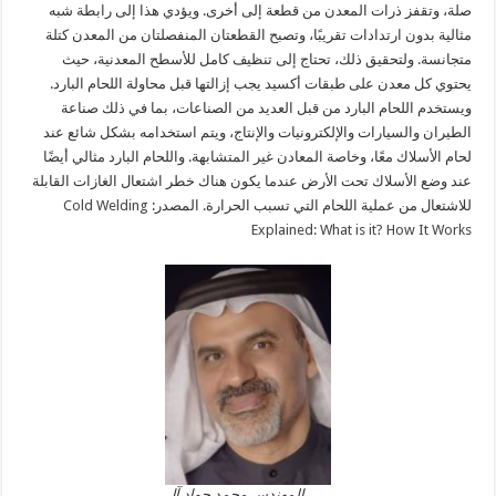
صلة، وتقفز ذرات المعدن من قطعة إلى أخرى. ويؤدي هذا إلى رابطة شبه
مثالية بدون ارتدادات تقريبًا، وتصبح القطعتان المنفصلتان من المعدن كتلة
متجانسة. ولتحقيق ذلك، تحتاج إلى تنظيف كامل للأسطح المعدنية، حيث
يحتوي كل معدن على طبقات أكسيد يجب إزالتها قبل محاولة اللحام البارد.
ويستخدم اللحام البارد من قبل العديد من الصناعات، بما في ذلك صناعة
الطيران والسيارات والإلكترونيات والإنتاج، ويتم استخدامه بشكل شائع عند
لحام الأسلاك معًا، وخاصة المعادن غير المتشابهة. واللحام البارد مثالي أيضًا
عند وضع الأسلاك تحت الأرض عندما يكون هناك خطر اشتعال الغازات القابلة
للاشتعال من عملية اللحام التي تسبب الحرارة. المصدر:
Cold Welding
Explained: What is it? How It Works
المهندس محمد جواد آل