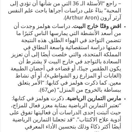
– راجع “الأسئلة الـ 36 التي من شأنها أن تؤدي إلى
المحبة” بناءً على دراسات أجراها باحث علم النفس
آرثر آرون (Arthur Aron).
اقض وقتًا خارج البيت.
دراسات هولمز وجدت أن
من أسعد الأنشطة التي يمارسها الناس كثيرًا ما
تتضمن التواجد في الهواء الطلق. هذه النتيجة
دعمتها دراسة استقصائية واسعة النطاق في
المملكة المتحدة، والتي خلصت أيضًا إلى أن تعزيز
السعادة بالتواجد في خارج البيت لا يشترط أن
يكون الطقس جيدًا، أو قضاءه في أحضان الطبيعة
(الغابات أو المزارع زو الشواطيء)، أو أي نشاط
معين. كما ذكرت هولمز في كتابها: “الأمر يتعلق
ببساطة بالخروج من المنزل” (ص67).
مارس التمارين الرياضية.
ذكرت هولمز في كتابها:
“تعتبر التمارين الرياضية بمثابة معزز فعال للمزاج،
حيث أثبتت إحدى الدراسات أن فعاليتها تفوق على
أدوية علاج الاكتئاب”. “قد تجعلنا التمارين الرياضية
أيضًا أكثر ذكاءً وذلك بتحسين الأداء المعرفي