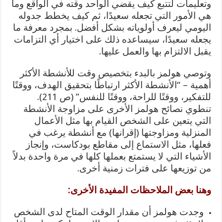
وتعليمات لتتبع كيف يقضي الواحد وقته في الواقع وما
هي الأمور التي تجعله سعيدًا، ثم كيف يخطط جدوله
اليومي ليعرف أولوياته بشكل أفضل. بمجرد معرفة ما
يجعله سعيدًا، سيساعده ذلك على اختيار أي التزامات
يقبل الالتزام بها والعمل عليها.
وتوصي هولمز بالبدء بتخصيص وقت للأنشطة الأكثر
أهمية – “الأنشطة الأكثر ارتباطًا بتحقيق الهدف، ووقتًا
للتفكير، ووقتًا للراحة، ووقتًا للنفس” (ص 211).
تنطوي نصائح هولمز الأخرى على مزاوجة الأنشطة
التي يتعين على الشخص القيام بها مثل الأعمال
المنزلية ومزاوجتها (إقرانها) مع أنشطة يرغب في
فعلها، مثل الاستماع إلى مقاطع بودكاست، وإنجاز
الأشياء التي لا يستمتع بعملها كلها في مرة واحدة بدلاً
من توزيعها على فترات زمنية أخرى.
وهنا بعض الملاحظات المفيدة الأخرى:
وجدت هولمز أن مقدار الوقت المتاح لدى الشخص