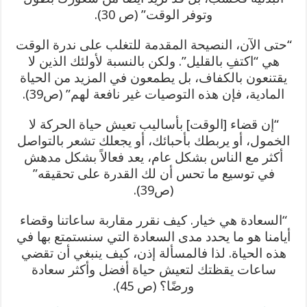
وتوفر الوقت” (ص 30).
“حتى الآن، النصيحة المقدمة للتغلب على ندرة الوقت
هي “اكتفِ بالقليل”. ولكن بالنسبة لأولئك الذين لا
يقتنعون بالكفاف، بل يطمعون في المزيد من الحياة
المادية، فإن هذه التوصيات غير نافعة لهم” (ص39).
“إن قضاء [الوقت] بأساليب تعيش حياة الحركة لا
الخمول، أو يربطك بأحبائك، أو يجعلك تشعر بالتواصل
أكثر مع الناس بشكل عام، يعد فعالاً بشكل مدهش
في توسيع ما تحس أن لك القدرة على تحقيقه”
(ص39).
“السعادة هي خيار. كيف نقرر مقاربة ساعاتنا وقضاء
أيامنا هو ما يحدد مدى السعادة التي سنستمتع بها في
هذه الحياة. لذا فالمسألة إذن، كيف ينبغي أن تقضي
ساعات يقظتك لتعيش حياة أفضل وأكثر سعادة
ورضًا؟ (ص 45).