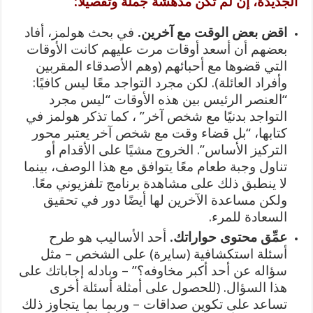
الجديدة، إن لم تكن مدهشة جملة وتفصيلًا:
اقض بعض الوقت مع آخرين.
في بحث هولمز، أفاد
بعضهم أن أسعد أوقات مرت عليهم كانت الأوقات
التي قضوها مع أحبائهم (وهم الأصدقاء المقربين
وأفراد العائلة). لكن مجرد التواجد معًا ليس كافيًا:
“العنصر الرئيس بين هذه الأوقات “ليس مجرد
التواجد بدنيًا مع شخص آخر” ، كما تذكر هولمز في
كتابها، “بل قضاء وقت مع شخص آخر يعتبر محور
التركيز الأساس”. الخروج مشيًا على الأقدام أو
تناول وجبة طعام معًا يتوافق مع هذا الوصف، بينما
لا ينطبق ذلك على مشاهدة برنامج تلفزيوني معًا.
ولكن مساعدة الآخرين لها أيضًا دور في تحقيق
السعادة للمرء.
عمِّق محتوى حواراتك.
أحد الأساليب هو طرح
أسئلة استكشافية (سايرة) على الشخص – مثل
سؤاله عن أحد أكبر مخاوفه؟” – وبادله إجاباتك على
هذا السؤال. (للحصول على أمثلة أسئلة أخرى
تساعد على تكوين صداقات – وربما بما يتجاوز ذلك