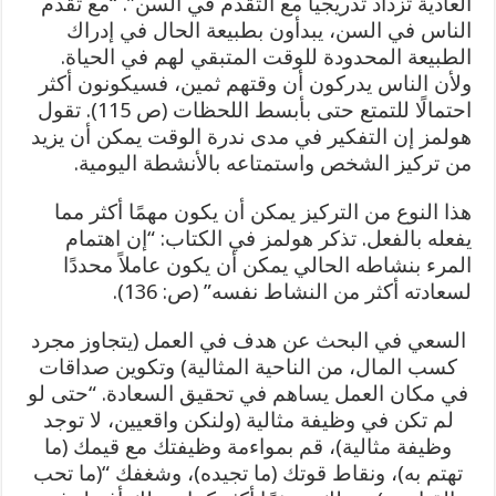
العادية تزداد تدريجياً مع التقدم في السن”. “مع تقدم
الناس في السن، يبدأون بطبيعة الحال في إدراك
الطبيعة المحدودة للوقت المتبقي لهم في الحياة.
ولأن الناس يدركون أن وقتهم ثمين، فسيكونون أكثر
احتمالًا للتمتع حتى بأبسط اللحظات (ص 115). تقول
هولمز إن التفكير في مدى ندرة الوقت يمكن أن يزيد
من تركيز الشخص واستمتاعه بالأنشطة اليومية.
هذا النوع من التركيز يمكن أن يكون مهمًا أكثر مما
يفعله بالفعل. تذكر هولمز في الكتاب: “إن اهتمام
المرء بنشاطه الحالي يمكن أن يكون عاملاً محددًا
لسعادته أكثر من النشاط نفسه” (ص: 136).
السعي في البحث عن هدف في العمل (يتجاوز مجرد
كسب المال، من الناحية المثالية) وتكوين صداقات
في مكان العمل يساهم في تحقيق السعادة. “حتى لو
لم تكن في وظيفة مثالية (ولنكن واقعيين، لا توجد
وظيفة مثالية)، قم بمواءمة وظيفتك مع قيمك (ما
تهتم به)، ونقاط قوتك (ما تجيده)، وشغفك “(ما تحب