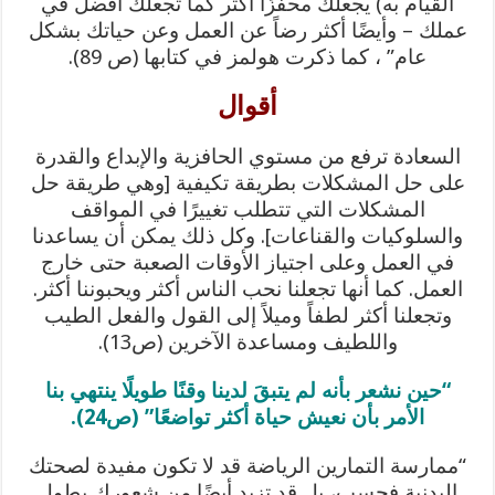
القيام به) يجعلك محفزًا أكثر كما تجعلك أفضل في
عملك – وأيضًا أكثر رضاً عن العمل وعن حياتك بشكل
عام” ، كما ذكرت هولمز في كتابها (ص 89).
أقوال
السعادة ترفع من مستوي الحافزية والإبداع والقدرة
على حل المشكلات بطريقة تكيفية [وهي طريقة حل
المشكلات التي تتطلب تغييرًا في المواقف
والسلوكيات والقناعات]. وكل ذلك يمكن أن يساعدنا
في العمل وعلى اجتياز الأوقات الصعبة حتى خارج
العمل. كما أنها تجعلنا نحب الناس أكثر ويحبوننا أكثر.
وتجعلنا أكثر لطفاً وميلاً إلى القول والفعل الطيب
واللطيف ومساعدة الآخرين (ص13).
“حين نشعر بأنه لم يتبقَ لدينا وقنًا طويلًا ينتهي بنا
الأمر بأن نعيش حياة أكثر تواضعًا” (ص24).
“ممارسة التمارين الرياضة قد لا تكون مفيدة لصحتك
البدنية فحسب، بل قد تزيد أيضًا من شعورك بطول