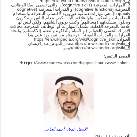
https://cla.csulb.edu/dylb/what-is-life-design/
2-
3 “المهارات المعرفية (cognitive skills)، والتي تسمى أيضًا الوظائف
المعرفية (cognitive functions) أو القدرات المعرفية (cognetive
capacity)، هي مهارات دماغية ضرورية لاكتساب المعرفة واستخدام
المعلومات والتفكير. ولها علاقة بآليات كيف يتعلم الناس ويتذكرون
ويحلون مشكلاتهم (مسائلهم) وكيف يولون انتباههم، ولكن ليس لها
علاقة بالمعرفة الفعلية. تشمل المهارات أو الوظائف المعرفية مجالات
الإدراك الحسي (الحواس) والانتباه والذاكرة والتعلم (الاكتساب) واتخاذ
القرارات والقدرات اللغوية”. ترجمناه من نص ورد على هذا
العنوان:
https://en.wikipedia.org/wiki/Cognitive_skill
4-
https://ar.wikipedia.org/wiki/تعدد_المهام_عند_الإنسان
5-
https://ar.wikipedia.org/wiki/فومو
المصدر الرئيس:
https://
www.charterworks.com/happier-hour-cassie-holmes/
الأستاذ عدنان أحمد الحاجي
عدد الزيارات:
175