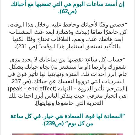
إن أسعد ساعات اليوم هي التي تقضيها مع أحبائك
(ص62).
“خصص وقتًا لأحبائك وحافظ عليه. وخلال هذا الوقت،
كن حاضرًا تمامًا (ببدنك وذهنك): ابعد عنك المشتتات،
ابعد هاتفك عنك. ونعم، العلاقات تحتاج وقتًا. لكنها
بالتأكيد تستحق استثمار هذا الوقت” (ص 231).
“حساب كل ساعة تقضيها من ساعاتك لا يحدد مدى
شعورك بالرضا (أو ما ستشعر به) تجاه حياتك بشكل
عام. أبرز أحداث تلك الفترة ونهايتها لها تأثير قوي في
السرديات التي ترويها لنفسك عن حياتك. (ص 237.
[المترجم: تأثير الذروة – النهاية (peak – end effect)
هي انحياز معرفي حيث يتذكر الناس أبرز احداث تلك
التجربة التي خاضوها ونهايتها].
“السعادة لها قوة. السعادة هي خيار. في كل ساعة
من كل يوم” (ص239).