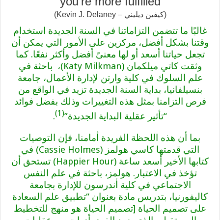
you’re more fulfilled
(كيفين ديليني – Kevin J. Delaney)
غالبًا ما تتضمن التزاماتنا في السنة الجديدة استخدام
وقتنا بشكل أفضل، مركزين على الأمور التي يمكن أن
تجعل حياتنا أسعد أو لها معنىً أفضل وأكثر نفعًا. كما
وثقت كاتي ميلكمان (Katy Milkman)، باحثة في
علم السلوك في كلية وارتن لإدارة الأعمال، جامعة
بنسيلفانيا، بداية السنة الجديدة تزيد في الواقع من
فرص التزامنا بمثل هذه التغييرات وذلك بفضل فوائد
(1)
“تأثير عقلية البداية الجديدة”
.
بما أن هذه اللحظة الفريدة أمامنا، فإن التوصيات
التي قدمتها كاسي هولمز (Cassie Holmes) في
كتابها الأخير أسعد ساعة (Happier Hour) تستحق أن
تؤخذ في الاعتبار. هولمز، باحثة في علم النفس
الاجتماعي في كلية أندرسون للإدارة بجامعة
كاليفورنيا، بتدريس مادة بعنوان “تطبيق علم السعادة
على تصميم الحياة [تصميم الحياة هو منهج للتخطيط