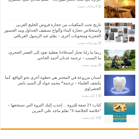
تاريخ نحت المكعبات من حجارة فروش الخليج العربي
واستخلاص حجارة البناء وألواح تسقيف الجداول ومد الجسور
الحجرية ومنحوتات أخرى – بقلم عبد الرسول الغريافي
‏يوم واحد مضت
ربما ما زلنا نختار أصدقاءنا بعقلية تعود إلى العصر الحجري،
ما السبب – ترجمة عدنان أحمد الحاجي
‏يومين مضت
أسنان مزروعة في المختبر هي خطوة أخرى نحو الواقع، كما
يكشف العلماء – ترجمة* محمد جواد آل السيد ناصر
الخضراوي
كتاب: 21 صفة للثروة… إجذب إليك الثروة التي تستحقها –
“خلاصة الخلاصة-3” بقلم ماجد علي المزين