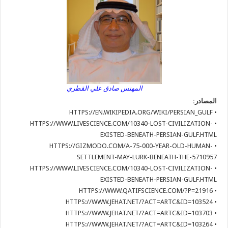
المهنس صادق علي القطري
المصادر:
• HTTPS://EN.WIKIPEDIA.ORG/WIKI/PERSIAN_GULF
• HTTPS://WWW.LIVESCIENCE.COM/10340-LOST-CIVILIZATION-
EXISTED-BENEATH-PERSIAN-GULF.HTML
• HTTPS://GIZMODO.COM/A-75-000-YEAR-OLD-HUMAN-
SETTLEMENT-MAY-LURK-BENEATH-THE-5710957
• HTTPS://WWW.LIVESCIENCE.COM/10340-LOST-CIVILIZATION-
EXISTED-BENEATH-PERSIAN-GULF.HTML
• HTTPS://WWW.QATIFSCIENCE.COM/?P=21916
• HTTPS://WWW.JEHAT.NET/?ACT=ARTC&ID=103524
• HTTPS://WWW.JEHAT.NET/?ACT=ARTC&ID=103703
• HTTPS://WWW.JEHAT.NET/?ACT=ARTC&ID=103264