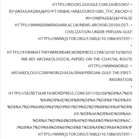
• HTTPS://BOOKS.GOOGLE.COM.SA/BOOKS?
ID=JVKIAGAAQBAJ&PG=PT100&HL=AR&SOURCE=GBS_TOC_R&CAD=2
#V=ONEPAGE&Q&F=FALSE
• HTTPS://WWW.BIRMINGHAM.AC.UK/NEWS-ARCHIVE/2010/LOST-
CIVILIZATION-UNDER-PERSIAN-GULF
• HTTPS://WWW.JSTOR.ORG/STABLE/10.1086/657397
•
HTTPS://FORWHATTHEYWEREWEARE.WORDPRESS.COM/2010/10/06/SO
ME-KEY-ARCHAEOLOGICAL-PAPERS-ON-THE-COASTAL-ROUTE/
• HTTPS://WWW.WORLD-
ARCHAEOLOGY.COM/WORLD/ASIA/IRAN/PERSIAN-GULF-THE-FIRST-
MIGRATION/
•
HTTPS://SECRETSEARTH.WORDPRESS.COM/2011/02/04/%D8%A7%D9
%84%D8%AD%D8%B6%D8%A7%D8%B1%D8%A9-
%D8%A7%D9%84%D9%85%D9%81%D9%82%D9%88%D8%AF%D8%
A9-%D8%AA%D8%AD%D8%AA-
%D8%A7%D9%84%D8%AE%D9%84%D9%8A%D8%AC-
%D8%A7%D9%84%D8%B9%D8%B1%D8%A8%D9%8A%D8%9F/
• HTTPS://WWW.JSTOR.ORG/STABLE/10.1086/657397