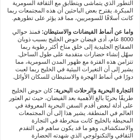
التطور الذي يتماشى ويتطابق مع الثقافة السومرية
المبكرة. يقترح بعض الباحثين أن هذه المجتمعات ربما
كانت أسلافًا للسومريين، مما قد يؤثر على تطورهم.
واما عن أنماط الفيضانات والاستيطان:
فمنذ حوالي
8000 عام، أدى فيضان حوض الخليج بسبب ذوبان
الصفائح الجليدية إلى خلق مناخ أكثر رطوبة ربما
سهّل إنشاء حضارات متقدمة على طول الساحل.
تتزامن هذه الفترة مع ظهور المدن السومرية، مما
يشير إلى أن التغيرات البيئية في الخليج ربما لعبت
دورًا في أنماط الهجرة والاستيطان للسكان الأوائل.
التجارة البحرية والرحلات البحرية:
كان حوض الخليج
طريقًا بحريًا بالغ الأهمية بعد الفيضان، حيث تم العثور
على أدلة لبعض أقدم السفن البحرية المعروفة في
العالم في المنطقة. يشير هذا إلى أن المجتمعات
المحيطة بالخليج كانت منخرطة في التجارة
والاستكشاف، وهو ما قد يكون ساهم في التقدم
الثقافي والتكنولوجي الذي شهدته الحضارة