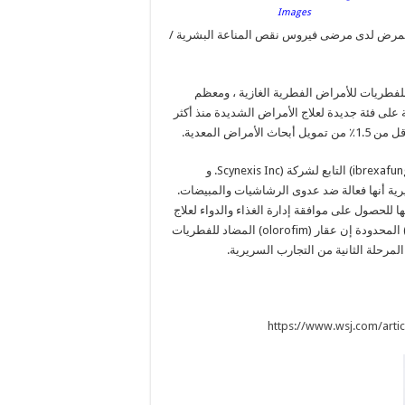
Images
للمرض لدى مرضى فيروس نقص المناعة البشرية /
للفطريات للأمراض الفطرية الغازية ، ومعظم
على فئة جديدة لعلاج الأمراض الشديدة منذ أكثر
العديد من الأدوية المضادة للفطريات قيد التطوير ، بما في ذلك (ibrexafungerp) التابع لشركة (Scynexis Inc. و
 ثبت في التجارب السريرية أنها فعالة ضد عدوى الرشاشيات والمبيضات.
Cidara Therapeut) دواء (rezafungin) الخاص بها للحصول على موافقة إدارة الغذاء والدواء لعلاج
عدوى المبيضات ، بما في ذلك الأمراض الشديدة ؛ وقالت شركة (F2G) المحدودة إن عقار (olorofim) المضاد للفطريات
لمرحلة الثانية من التجارب السريرية.
https://www.wsj.com/arti