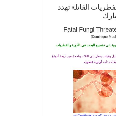
فطريات القاتلة تهدد
بارك
Fatal Fungi Threa
وية إلى تشجيع البحث في الأدوية والفطريات
كانت المبيضات أوريس ، التي تنتشر غالبًا في المستشفيات ولها معدل وفيات يصل إلى 60٪ ، واحدة من أربعة أنواع
يدات ذات أولوية قصوى.
ر الصورة: ucsfhealth.org