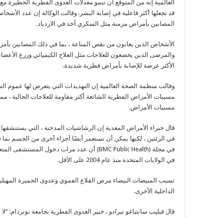
العالمية إنه من المتوقع أن تنمو معدلات العدوى الفطرية الخطيرة م
قد تجعلها أكثر فاعلية في إصابة البشر. وقالت الوكالة إن عدد الأش
المصابين بأمراض مزمنة مثل السكري آخذ في الازدياد.
الأشخاص الذين يعانون من نقص المناعة ، بما في ذلك المصابين بأمر
والمرضى الذين يخضعون للعلاجات مثل العلاج الكيميائي وزرع الأعضا
الأكثر عرضة للإصابة بأمراض فطرية شديدة.
وقالت منظمة الصحة العالمية إن التهديدات التي يتعرض لها عموم الس
مسببات الأمراض الفطرية الشائعة أكثر مقاومة للعلاجات الحالية ، مما
مسببات الأمراض.
قال خبراء الأمراض المعدية إن الرشاشيات المدخنة ، التي يستنشقها
في مجلة (BMC Public Health) أن عدد مرات دخول ا
في الولايات المتحدة منذ عام 2004 على الأقل.
تسبب المبيضات البيضاء مرض القلاع الفموي وعدوى الخميرة المهبلية
الداخلية الأخرى.
قال فيليب سانتياغو تيرادو ، خبير العدوى الفطرية بجامعة نوتردام: “