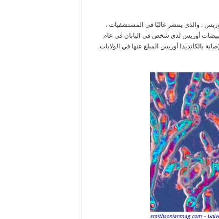
دل وفيات المبيضات أوريس ، والذي ينتشر غالبًا في المستشفيات ،
 لعدوى المبيضات أوريس لدى شخص في اليابان في عام
 الأمراض والوقاية منها (CDC) إن حالات الإصابة بالكانديدا أوريس المبلغ عنها في الولايات
smithsonianmag.com – Universal Im