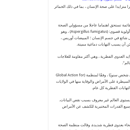
متزايدا على صحة الإنسان ، بما في ذلك الخمائر
لقائمة تستحق اهتماما عاجلا من مسؤولي الصحة
العامة ومطوري الأدوية. تم تصنيف أربعة أنواع على أنها تهديدات ذات أولوية قصوى: (Aspergillus fumigatus) ، وهو
كل شائع في جسم الإنسان ؛ المبيضات أوريس ،
يد العدوى الفطرية ، وهي أكثر مقاومة للعلاجات
لم”.
تشير التقديرات إلى أن العدوى الفطرية تقتل ما لا يقل عن 1.6 مليون شخص سنويًا ، وفقًا لمنظمة (Global Action for
 مراكز السيطرة على الأمراض والوقاية منها في الولايات
 مستوى العالم غير معروف بسبب نقص البيانات.
وسيع القدرات المختبرية للكشف عن الأمراض
صحاء بعدوى فطرية شديدة. وقالت منظمة الصحة