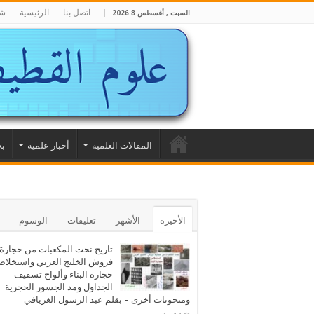
اتصل بنا
الرئيسية
شا
السبت , أغسطس 8 2026
المقالات العلمية
أخبار علمية
بح
الأخيرة
الأشهر
تعليقات
الوسوم
تاريخ نحت المكعبات من حجارة
فروش الخليج العربي واستخلا
حجارة البناء وألواح تسقيف
الجداول ومد الجسور الحجرية
ومنحوتات أخرى – بقلم عبد الرسول الغريافي