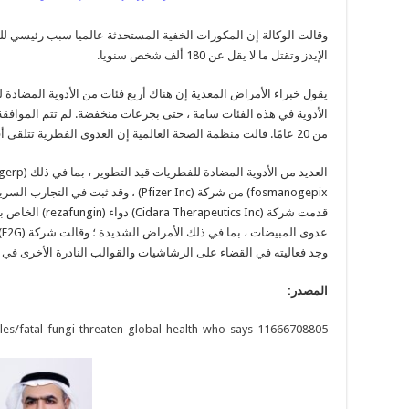
وقالت الوكالة إن المكورات الخفية المستحدثة عالميا سبب رئيسي 
الإيدز وتقتل ما لا يقل عن 180 ألف شخص سنويا.
يقول خبراء الأمراض المعدية إن هناك أربع فئات من الأدوية المضادة 
الأدوية في هذه الفئات سامة ، حتى بجرعات منخفضة. لم تتم الموافقة 
من 20 عامًا. قالت منظمة الصحة العالمية إن العدوى الفطرية تتلقى أقل من 1.5٪ من تمويل أبحاث الأمراض المعدية.
fosmanogepix) من شركة (Pfizer Inc) ، وقد
قدمت شركة (ics Inc
وجد فعاليته في القضاء على الرشاشيات والقوالب النادرة الأخرى في ا
المصدر:
cles/fatal-fungi-threaten-global-health-who-says-11666708805