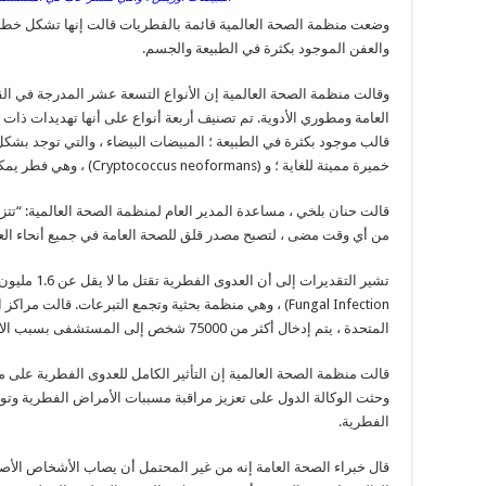
وضعت منظمة الصحة العالمية قائمة بالفطريات قالت إنها تشكل خطرا 
والعفن الموجود بكثرة في الطبيعة والجسم.
وقالت منظمة الصحة العالمية إن الأنواع التسعة عشر المدرجة في ا
قالب موجود بكثرة في الطبيعة ؛ المبيضات البيضاء ، والتي توجد بش
خميرة مميتة للغاية ؛ و (Cryptococcus neoformans) ، وهي فطر يمكن أن يسبب التهابات دماغية مميتة.
قالت حنان بلخي ، مساعدة المدير العام لمنظمة الصحة العالمية: “تتزا
من أي وقت مضى ، لتصبح مصدر قلق للصحة العامة في جميع أنحاء العا
Fungal Infection) ، وهي منظمة بحثية وتجمع التبرعات. قالت
المتحدة ، يتم إدخال أكثر من 75000 شخص إلى المستشفى بسبب الالتهابات الفطرية كل عام.
قالت منظمة الصحة العالمية إن التأثير الكامل للعدوى الفطرية على
وحثت الوكالة الدول على تعزيز مراقبة مسببات الأمراض الفطرية وت
الفطرية.
قال خبراء الصحة العامة إنه من غير المحتمل أن يصاب الأشخاص الأ