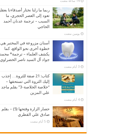
ربما ما زلنا نختار أصدقاءنا بعقلي
تعود إلى العصر الحجري، ما
السبب – ترجمة عدنان أحمد
الحاجي
‏يومين مضت
أسنان مزروعة في المختبر هي
خطوة أخرى نحو الواقع، كما
يكشف العلماء – ترجمة* محمد
جواد آل السيد ناصر الخضراوي
كتاب: 21 صفة للثروة… إجذب
إليك الثروة التي تستحقها –
“خلاصة الخلاصة-3” بقلم ماجد
علي المزين
حصار الزارة وفتحها (5) – بقلم
صادق علي القطري