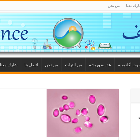
رك معنا
من نحن
وث أكاديمية
عدسة وريشة
من التراث
من نحن
اتصل بنا
شارك معنا
ص