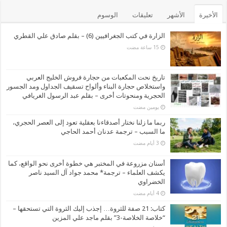
الأخيرة
الأشهر
تعليقات
الوسوم
الزارة في كتب الجغرافيين (6) – بقلم صادق علي القطري
تاريخ نحت المكعبات من حجارة فروش الخليج العربي
واستخلاص حجارة البناء وألواح تسقيف الجداول ومد الجسور
الحجرية ومنحوتات أخرى – بقلم عبد الرسول الغريافي
‏يومين مضت
ربما ما زلنا نختار أصدقاءنا بعقلية تعود إلى العصر الحجري،
ما السبب – ترجمة عدنان أحمد الحاجي
أسنان مزروعة في المختبر هي خطوة أخرى نحو الواقع، كما
يكشف العلماء – ترجمة* محمد جواد آل السيد ناصر
الخضراوي
كتاب: 21 صفة للثروة… إجذب إليك الثروة التي تستحقها –
“خلاصة الخلاصة-3” بقلم ماجد علي المزين